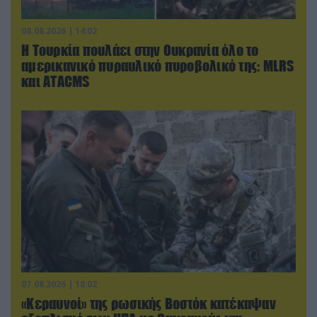
08.08.2026 | 14:02
Η Τουρκία πουλάει στην Ουκρανία όλο το
αμερικανικό πυραυλικό πυροβολικό της: MLRS
και ΑΤΑCMS
07.08.2026 | 18:02
«Κεραυνοί» της ρωσικής Βοστόκ κατέκαψαν