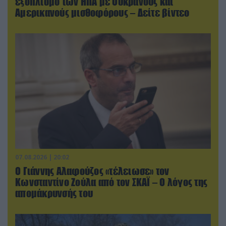
εξοπλισμό των ΗΠΑ με Ουκρανούς και
Αμερικανούς μισθοφόρους – Δείτε βίντεο
07.08.2026 | 20:02
Ο Γιάννης Αλαφούζος «τέλειωσε» τον
Κωνσταντίνο Ζούλα από τον ΣΚΑΪ – Ο λόγος της
απομάκρυνσής του