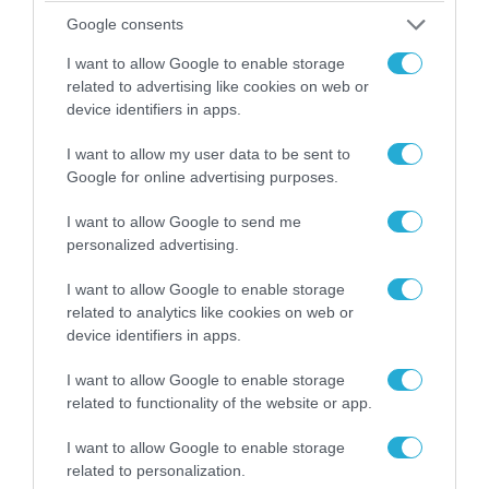
Κωνσταντίνο Ζούλα από τον ΣΚΑΪ – Ο λόγος της
Google consents
απομάκρυνσής του
I want to allow Google to enable storage
related to advertising like cookies on web or
device identifiers in apps.
I want to allow my user data to be sent to
Google for online advertising purposes.
I want to allow Google to send me
personalized advertising.
I want to allow Google to enable storage
related to analytics like cookies on web or
device identifiers in apps.
06.08.2026 | 14:02
I want to allow Google to enable storage
«Επιχείρηση ελεύθερα πεζοδρόμια» στην
related to functionality of the website or app.
Αθήνα: Απομακρύνθηκαν παράνομα
αντικείμενα από κοινόχρηστους χώρους
I want to allow Google to enable storage
related to personalization.