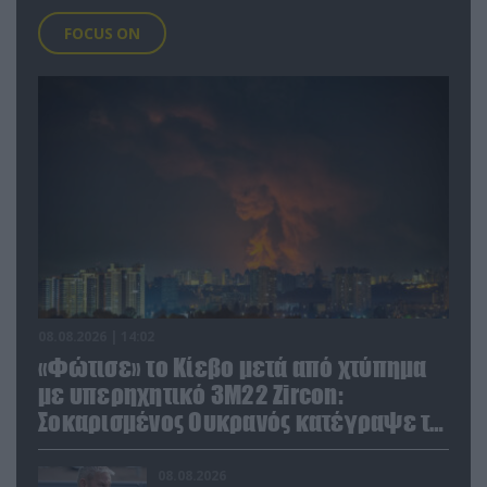
FOCUS ON
08.08.2026 | 14:02
«Φώτισε» το Κίεβο μετά από χτύπημα
με υπερηχητικό 3M22 Zircon:
Σοκαρισμένος Ουκρανός κατέγραψε τη
στιγμή (βίντεο)
08.08.2026