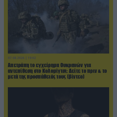
07.08.2026 | 19:02
Απετράπη το εγχείρημα Ουκρανών για
αντεπίθεση στο Κολομίγτσι: Δείτε το πριν & το
μετά της προσπάθειάς τους (βίντεο)