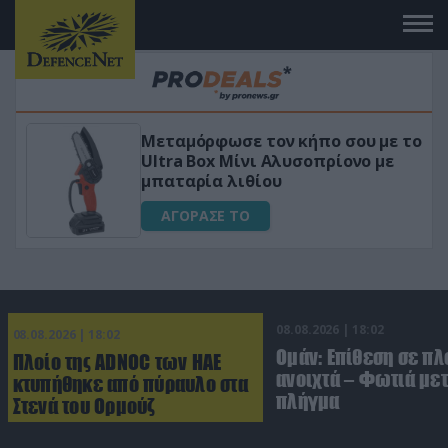
 το
«Μαγική» φόρμουλα τριβόλι + VIP
για αύξηση της λίμπιντο
ΑΓΟΡΑΣΕ ΤΟ
08.08.2026 | 18:02
08.08.2026 | 18:02
Ομάν: Επίθεση σε πλ
Πλοίο της ADNOC των ΗΑΕ
ανοιχτά – Φωτιά με
κτυπήθηκε από πύραυλο στα
πλήγμα
Στενά του Ορμούζ