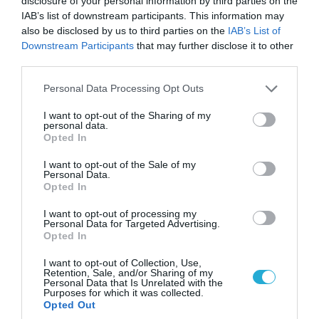
disclosure of your personal information by third parties on the
IAB’s list of downstream participants. This information may
also be disclosed by us to third parties on the
IAB’s List of
Downstream Participants
that may further disclose it to other
08.08.2026 | 09:02
third parties.
«Η απόλυτη τραγωδία»: Η «αιχμηρή» ανάρτηση
Please note that this website/app uses one or more Google
Personal Data Processing Opt Outs
του Αρκά για τα τατουάζ (φωτο)
services and may gather and store information including but
not limited to your visit or usage behaviour. You may click to
I want to opt-out of the Sharing of my
personal data.
grant or deny consent to Google and its third-party tags to
Opted In
use your data for below specified purposes in below Google
consent section.
I want to opt-out of the Sale of my
Personal Data.
Opted In
I want to opt-out of processing my
Personal Data for Targeted Advertising.
Opted In
I want to opt-out of Collection, Use,
Retention, Sale, and/or Sharing of my
Personal Data that Is Unrelated with the
Purposes for which it was collected.
07.08.2026 | 20:02
Opted Out
Ο Γιάννης Αλαφούζος «τέλειωσε» τον