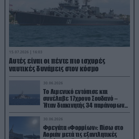
15.07.2026 | 16:03
Aυτές είναι οι πέντε πιο ισχυρές
ναυτικές δυνάμεις στον κόσμο
30.06.2026
Το Λιμενικό εντόπισε και
συνέλαβε 17χρονο Σουδανό –
Ήταν διακινητής 34 παράνομων
μεταναστών
30.06.2026
Φρεγάτα «Φορμίων»: Πίσω στο
Λοριάν μετά τις εξαντλητικές