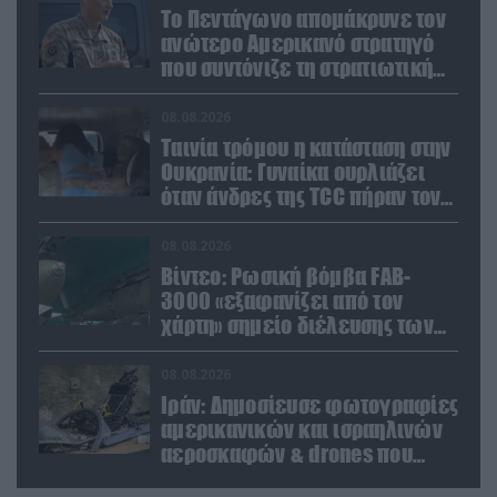
Το Πεντάγωνο απομάκρυνε τον
ανώτερο Αμερικανό στρατηγό
που συντόνιζε τη στρατιωτική
βοήθεια προς την Ουκρανία
08.08.2026
Ταινία τρόμου η κατάσταση στην
Ουκρανία: Γυναίκα ουρλιάζει
όταν άνδρες της TCC πήραν τον
σύντροφό της (βίντεο)
08.08.2026
Βίντεο: Ρωσική βόμβα FAB-
3000 «εξαφανίζει από τον
χάρτη» σημείο διέλευσης των
ουκρανικών δυνάμεων στην
Ζαπορίζια
08.08.2026
Ιράν: Δημοσίευσε φωτογραφίες
αμερικανικών και ισραηλινών
αεροσκαφών & drones που
καταρρίφθηκαν