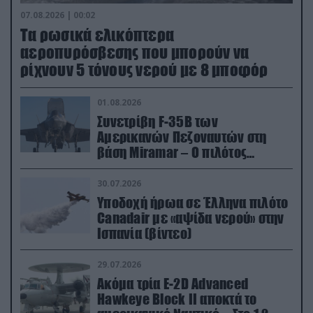
07.08.2026 | 00:02
Τα ρωσικά ελικόπτερα
αεροπυρόσβεσης που μπορούν να
ρίχνουν 5 τόνους νερού με 8 μποφόρ
01.08.2026
Συνετρίβη F-35B των
Αμερικανών Πεζοναυτών στη
βάση Miramar – Ο πιλότος
εκτινάχθηκε εγκαίρως
30.07.2026
Υποδοχή ήρωα σε Έλληνα πιλότο
Canadair με «αψίδα νερού» στην
Ισπανία (βίντεο)
29.07.2026
Ακόμα τρία E-2D Advanced
Hawkeye Block II αποκτά το