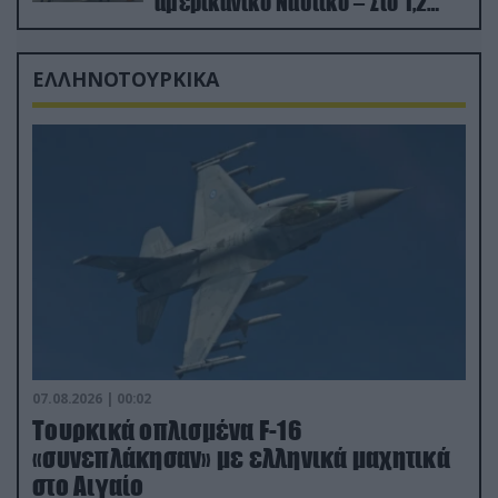
αμερικανικό Ναυτικό – Στο 1,2
δισ.δολάρια το κόστος
ΕΛΛΗΝΟΤΟΥΡΚΙΚΑ
07.08.2026 | 00:02
Τουρκικά οπλισμένα F-16
«συνεπλάκησαν» με ελληνικά μαχητικά
στο Αιγαίο