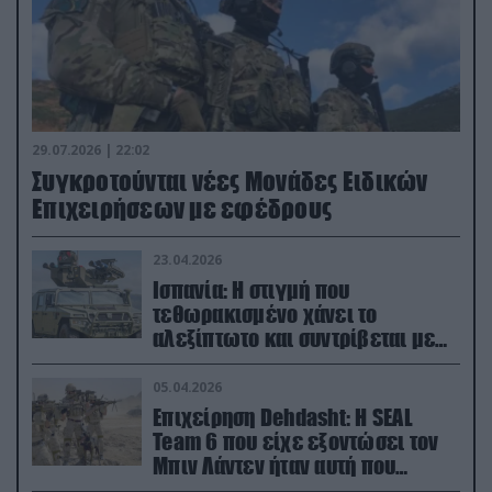
29.07.2026 | 22:02
Συγκροτούνται νέες Μονάδες Ειδικών
Επιχειρήσεων με εφέδρους
23.04.2026
Ισπανία: Η στιγμή που
τεθωρακισμένο χάνει το
αλεξίπτωτο και συντρίβεται με
ορμή στο έδαφος (βίντεο)
05.04.2026
Επιχείρηση Dehdasht: Η SEAL
Team 6 που είχε εξοντώσει τον
Μπιν Λάντεν ήταν αυτή που
διέσωσε τον πιλότο του F-15