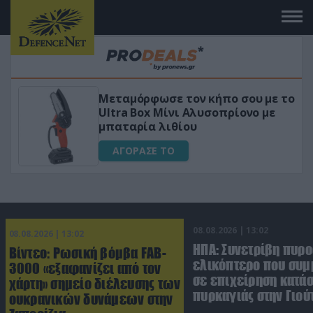
 το
«Μαγική» φόρμουλα τριβόλι + VIP
για αύξηση της λίμπιντο
ΑΓΟΡΑΣΕ ΤΟ
08.08.2026 | 13:02
08.08.2026 | 13:02
ΗΠΑ: Συνετρίβη πυρ
Βίντεο: Ρωσική βόμβα FAB-
ελικόπτερο που συμ
3000 «εξαφανίζει από τον
σε επιχείρηση κατά
χάρτη» σημείο διέλευσης των
πυρκαγιάς στην Γιού
ουκρανικών δυνάμεων στην