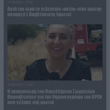
04.08.2026 | 15:02
Αυτή την ώρα το τελευταίο «αντίο» στον πρώην
υπουργό Ι.Βαρβιτσιώτη (φωτο)
04.08.2026 | 13:02
Η ανακοίνωση του Πανελλήνιου Σωματείου
Πυροσβεστών για την δημοσιογράφο του OPEN
που γέλασε στη φωτιά