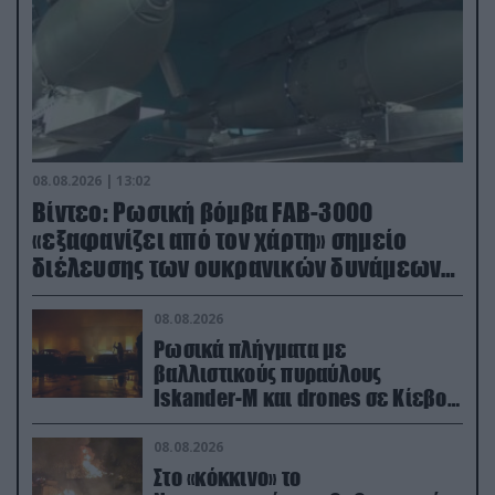
08.08.2026 | 13:02
Βίντεο: Ρωσική βόμβα FAB-3000
«εξαφανίζει από τον χάρτη» σημείο
διέλευσης των ουκρανικών δυνάμεων
στην Ζαπορίζια
08.08.2026
Ρωσικά πλήγματα με
βαλλιστικούς πυραύλους
Iskander-M και drones σε Κίεβο
και Ντνιπροπετρόφσκ: Ισχυρές
εκρήξεις
08.08.2026
Στο «κόκκινο» το