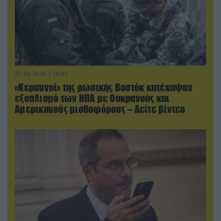
07.08.2026 | 18:02
«Κεραυνοί» της ρωσικής Βοστόκ κατέκαψαν
εξοπλισμό των ΗΠΑ με Ουκρανούς και
Αμερικανούς μισθοφόρους – Δείτε βίντεο