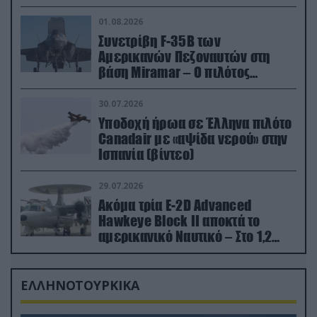
01.08.2026
Συνετρίβη F-35B των
Αμερικανών Πεζοναυτών στη
βάση Miramar – Ο πιλότος
εκτινάχθηκε εγκαίρως
30.07.2026
Υποδοχή ήρωα σε Έλληνα πιλότο
Canadair με «αψίδα νερού» στην
Ισπανία (βίντεο)
29.07.2026
Ακόμα τρία E-2D Advanced
Hawkeye Block II αποκτά το
αμερικανικό Ναυτικό – Στο 1,2
δισ.δολάρια το κόστος
ΕΛΛΗΝΟΤΟΥΡΚΙΚΑ