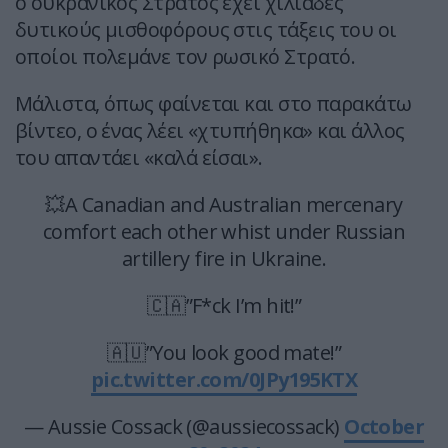
ο ουκρανικός Στρατός έχει χιλιάδες
δυτικούς μισθοφόρους στις τάξεις του οι
οποίοι πολεμάνε τον ρωσικό Στρατό.
Μάλιστα, όπως φαίνεται και στο παρακάτω
βίντεο, ο ένας λέει «χτυπήθηκα» και άλλος
του απαντάει «καλά είσαι».
💥A Canadian and Australian mercenary
comfort each other whist under Russian
artillery fire in Ukraine.
🇨🇦”F*ck I’m hit!”
🇦🇺”You look good mate!”
pic.twitter.com/0JPy195KTX
— Aussie Cossack (@aussiecossack)
October