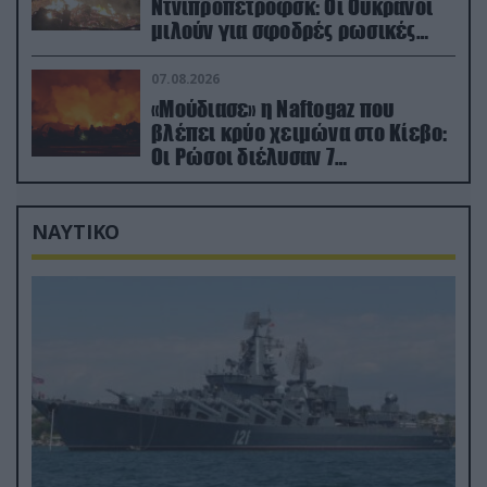
Ντνιπροπετρόφσκ: Οι Ουκρανοί
μιλούν για σφοδρές ρωσικές
επιθέσεις σε όλη την επικράτεια
07.08.2026
«Μούδιασε» η Naftogaz που
βλέπει κρύο χειμώνα στο Κίεβο:
Οι Ρώσοι διέλυσαν 7
εγκαταστάσεις του ουκρανικού
κολοσσού!
ΝΑΥΤΙΚΟ