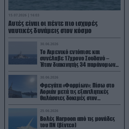
15.07.2026 | 16:03
Aυτές είναι οι πέντε πιο ισχυρές
ναυτικές δυνάμεις στον κόσμο
30.06.2026
Το Λιμενικό εντόπισε και
συνέλαβε 17χρονο Σουδανό –
Ήταν διακινητής 34 παράνομων
μεταναστών
30.06.2026
Φρεγάτα «Φορμίων»: Πίσω στο
Λοριάν μετά τις εξαντλητικές
θαλάσσιες δοκιμές στον
απαιτητικό Βισκαϊκό
25.06.2026
Βολές Harpoon από τις μονάδες
του ΠΝ (βίντεο)