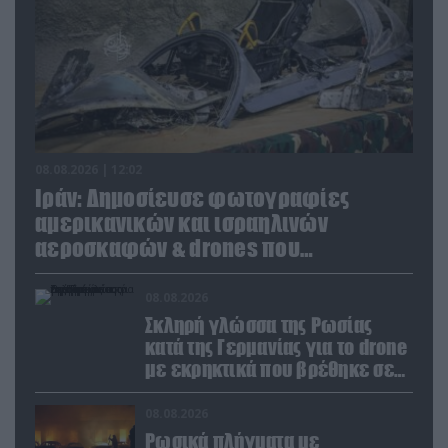
08.08.2026 | 12:02
Ιράν: Δημοσίευσε φωτογραφίες
αμερικανικών και ισραηλινών
αεροσκαφών & drones που
καταρρίφθηκαν
08.08.2026
Σκληρή γλώσσα της Ρωσίας
κατά της Γερμανίας για το drone
με εκρηκτικά που βρέθηκε σε
αεροδρόμιο της Λειψίας
08.08.2026
Ρωσικά πλήγματα με