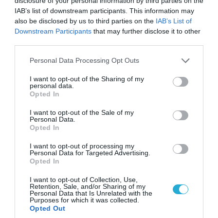
disclosure of your personal information by third parties on the
IAB’s list of downstream participants. This information may
also be disclosed by us to third parties on the
IAB’s List of
Downstream Participants
that may further disclose it to other
third parties.
Please note that this website/app uses one or more Google
Personal Data Processing Opt Outs
services and may gather and store information including but
not limited to your visit or usage behaviour. You may click to
I want to opt-out of the Sharing of my
personal data.
grant or deny consent to Google and its third-party tags to
Opted In
use your data for below specified purposes in below Google
consent section.
I want to opt-out of the Sale of my
Personal Data.
Opted In
07.08.2026 | 20:02
I want to opt-out of processing my
Ο Γιάννης Αλαφούζος «τέλειωσε» τον
Personal Data for Targeted Advertising.
Κωνσταντίνο Ζούλα από τον ΣΚΑΪ – Ο λόγος της
Opted In
απομάκρυνσής του
I want to opt-out of Collection, Use,
Retention, Sale, and/or Sharing of my
Personal Data that Is Unrelated with the
Purposes for which it was collected.
Opted Out