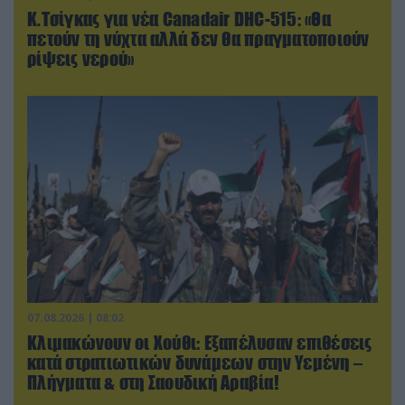
Κ.Τσίγκας για νέα Canadair DHC-515: «Θα
πετούν τη νύχτα αλλά δεν θα πραγματοποιούν
ρίψεις νερού»
07.08.2026 | 08:02
Κλιμακώνουν οι Χούθι: Eξαπέλυσαν επιθέσεις
κατά στρατιωτικών δυνάμεων στην Υεμένη –
Πλήγματα & στη Σαουδική Αραβία!