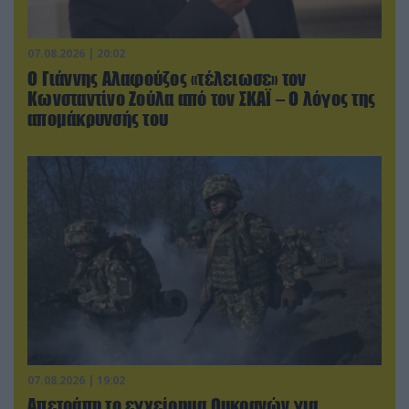
07.08.2026 | 20:02
Ο Γιάννης Αλαφούζος «τέλειωσε» τον
Κωνσταντίνο Ζούλα από τον ΣΚΑΪ – Ο λόγος της
απομάκρυνσής του
07.08.2026 | 19:02
Απετράπη το εγχείρημα Ουκρανών για