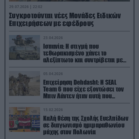
29.07.2026 | 22:02
Συγκροτούνται νέες Μονάδες Ειδικών
Επιχειρήσεων με εφέδρους
23.04.2026
Ισπανία: Η στιγμή που
τεθωρακισμένο χάνει το
αλεξίπτωτο και συντρίβεται με
ορμή στο έδαφος (βίντεο)
05.04.2026
Επιχείρηση Dehdasht: Η SEAL
Team 6 που είχε εξοντώσει τον
Μπιν Λάντεν ήταν αυτή που
διέσωσε τον πιλότο του F-15
15.02.2026
Καλή θέση της Σχολής Ευελπίδων
σε διαγωνισμό ημιμαραθωνίου
μάχης στον Πολωνία