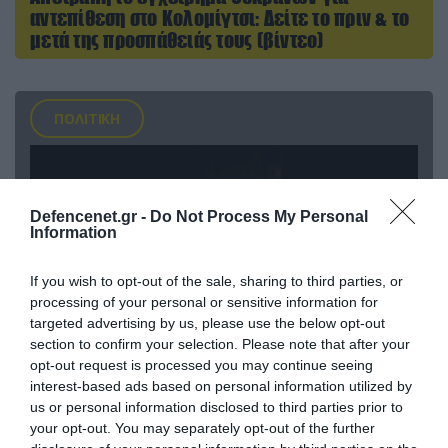
αντεπίθεση στο Κολομίγτσι: Δείτε το πριν & το
μετά της προσπάθειάς τους (βίντεο)
ΠΟΛΙΤΙΚΗ
Defencenet.gr -
Do Not Process My Personal
Information
If you wish to opt-out of the sale, sharing to third parties, or
processing of your personal or sensitive information for
targeted advertising by us, please use the below opt-out
section to confirm your selection. Please note that after your
opt-out request is processed you may continue seeing
interest-based ads based on personal information utilized by
08.08.2026 | 09:02
us or personal information disclosed to third parties prior to
«Η απόλυτη τραγωδία»: Η «αιχμηρή» ανάρτηση
your opt-out. You may separately opt-out of the further
του Αρκά για τα τατουάζ (φωτο)