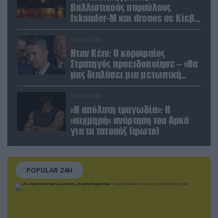
βαλλιστικούς πυραύλους
Iskander-M και drones σε Κίεβο
και Ντνιπροπετρόφσκ: Ισχυρές
εκρήξεις
08.08.2026
Νταν Κέιν: Ο κορυφαίος
Στρατηγός προειδοποίησε – «Θα
μας διαλύσει μια μετωπική
σύγκρουση με το Ιράν» – Τι
πρότεινε
08.08.2026
«Η απόλυτη τραγωδία»: Η
«αιχμηρή» ανάρτηση του Αρκά
για τα τατουάζ (φωτο)
POPULAR 24H