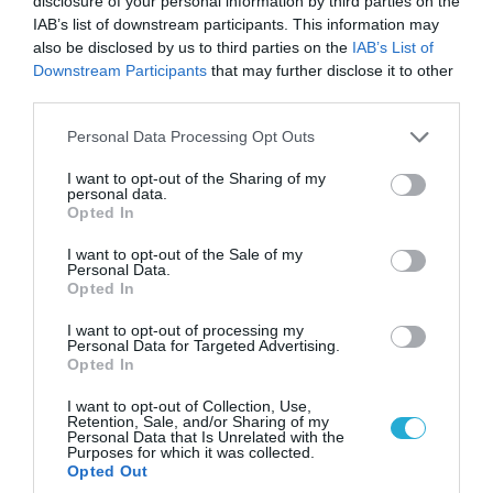
disclosure of your personal information by third parties on the
Η Τουρκία βάζει «φρένο» στα
IAB’s list of downstream participants. This information may
πλοία από το Νοβοροσίσκ της
also be disclosed by us to third parties on the
IAB’s List of
Ρωσίας – Για να πιέσει η Μόσχα
Downstream Participants
that may further disclose it to other
το Ιράν;
third parties.
Please note that this website/app uses one or more Google
Personal Data Processing Opt Outs
POPULAR 24H
services and may gather and store information including but
not limited to your visit or usage behaviour. You may click to
I want to opt-out of the Sharing of my
personal data.
grant or deny consent to Google and its third-party tags to
Opted In
use your data for below specified purposes in below Google
consent section.
I want to opt-out of the Sale of my
Personal Data.
Opted In
I want to opt-out of processing my
Personal Data for Targeted Advertising.
Opted In
I want to opt-out of Collection, Use,
Retention, Sale, and/or Sharing of my
Personal Data that Is Unrelated with the
08.08.2026 | 14:02
Purposes for which it was collected.
Opted Out
Η Τουρκία πουλάει στην Ουκρανία όλο το