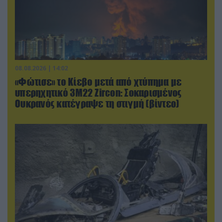
08.08.2026 | 14:02
«Φώτισε» το Κίεβο μετά από χτύπημα με
υπερηχητικό 3M22 Zircon: Σοκαρισμένος
Ουκρανός κατέγραψε τη στιγμή (βίντεο)