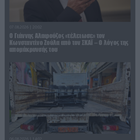
07.08.2026 | 20:02
Ο Γιάννης Αλαφούζος «τέλειωσε» τον
Κωνσταντίνο Ζούλα από τον ΣΚΑΪ – Ο λόγος της
απομάκρυνσής του
06.08.2026 | 14:02