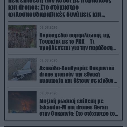
Νέα επίθεση των Χούθι με πυραύλους
και drones: Στο στόχαστρο
φιλοσαουδαραβικές δυνάμεις και
εγκαταστάσεις
09.08.2026
Νομοσχέδιο συμφιλίωσης της
Τουρκίας με το ΡΚΚ – Τι
προβλέπεται για την παράδοση
των όπλων
09.08.2026
Λευκάδα-Βουλγαρία: Ουκρανικά
drone χτυπούν την εθνική
κυριαρχία και θέτουν σε κίνδυνο
οικονομίες χωρών του ΝΑΤΟ
09.08.2026
Μαζική ρωσική επίθεση με
Iskander-M και drones Geran
στην Ουκρανία: Στο στόχαστρο το
εργοστάσιο των Flamingo