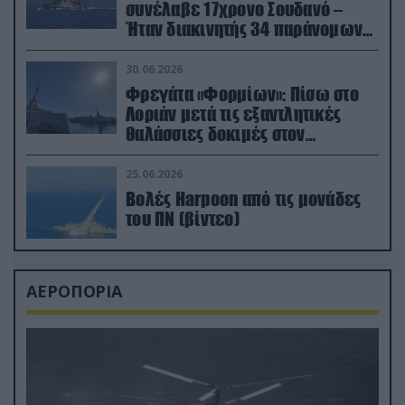
συνέλαβε 17χρονο Σουδανό –
Ήταν διακινητής 34 παράνομων
μεταναστών
30.06.2026
Φρεγάτα «Φορμίων»: Πίσω στο
Λοριάν μετά τις εξαντλητικές
θαλάσσιες δοκιμές στον
απαιτητικό Βισκαϊκό
25.06.2026
Βολές Harpoon από τις μονάδες
του ΠΝ (βίντεο)
ΑΕΡΟΠΟΡΙΑ