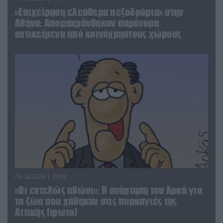
«Επιχείρηση ελεύθερα πεζοδρόμια» στην
Αθήνα: Απομακρύνθηκαν παράνομα
αντικείμενα από κοινόχρηστους χώρους
06.08.2026 | 09:03
«Οι εντελώς αθώοι»: Η ανάρτηση του Αρκά για
τα ζώα που χάθηκαν στις πυρκαγιές της
Αττικής (φωτο)