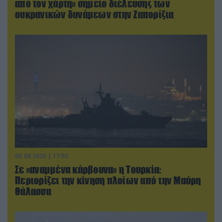
από τον χάρτη» σημείο διέλευσης των
ουκρανικών δυνάμεων στην Ζαπορίζια
08.08.2026 | 17:02
Σε «αναμμένα κάρβουνα» η Τουρκία:
Περιορίζει την κίνηση πλοίων από την Μαύρη
Θάλασσα