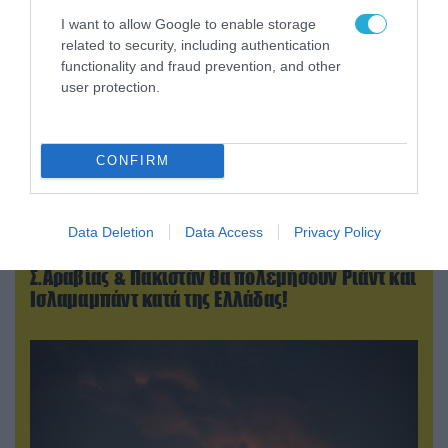
I want to allow Google to enable storage
related to security, including authentication
functionality and fraud prevention, and other
user protection.
CONFIRM
08.08.2026 | 18:02
Data Deletion
Data Access
Privacy Policy
Βάσει της τριμερούς συμφωνίας Τουρκίας,
Σ.Αραβίας & Πακιστάν θα πολεμήσουν Ριάντ και
Ισλαμαμπάντ κατά της Ελλάδας!