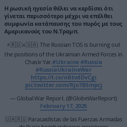
Η ρωσική ηγεσία θέλει να κερδίσει ότι
γίνεται περισσότερο μέχρι να επέλθει
συμφωνία κατάπαυσης του πυρός με τους
Αμερικανούς του Ν.Τραμπ.
⚡️🇷🇺⚔️🇺🇦: The Russian TOS is burning out
the positions of the Ukrainian Armed Forces in
Chasiv Yar.
#Ukraine
#Russia
#RussiaUkraineWar
https://t.co/nBtvdDvCgi
pic.twitter.com/Rjo7BSmpcj
— Global War Report. (@GlobeWarReport)
February 17, 2025
🇺🇦🇷🇺 Paracaidistas de las Fuerzas Armadas
de Rusia bombardearon posiciones