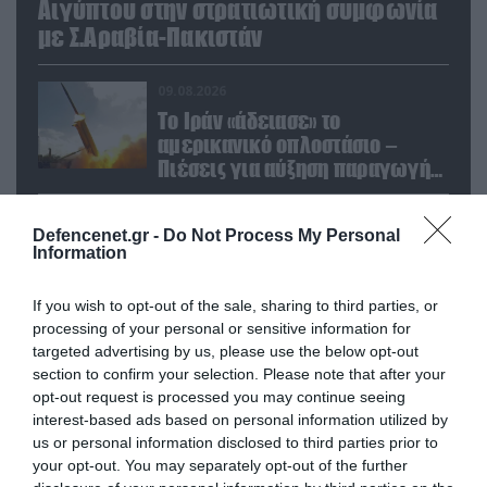
Αιγύπτου στην στρατιωτική συμφωνία
με Σ.Αραβία-Πακιστάν
09.08.2026
Το Ιράν «άδειασε» το
αμερικανικό οπλοστάσιο –
Πιέσεις για αύξηση παραγωγής
Patriot και THAAD
09.08.2026
Defencenet.gr -
Do Not Process My Personal
Αυστραλία: Παραλίγο
Information
σύγκρουση δύο αεροσκαφών
στο αεροδρόμιο του Σίδνεϊ –
If you wish to opt-out of the sale, sharing to third parties, or
Ένας τραυματίας (βίντεο)
processing of your personal or sensitive information for
09.08.2026
targeted advertising by us, please use the below opt-out
Το Ιράν ενεργοποιεί τα F-4
section to confirm your selection. Please note that after your
Phantom για βομβαρδισμούς: Τα
opt-out request is processed you may continue seeing
αμερικανικά μαχητικά σε
interest-based ads based on personal information utilized by
ετοιμότητα να χτυπήσουν
us or personal information disclosed to third parties prior to
Αμερικανούς
your opt-out. You may separately opt-out of the further
09.08.2026