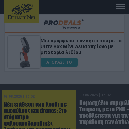
 το
«Μαγική» φόρμουλα τριβόλι + VIP
για αύξηση της λίμπιντο
ΑΓΟΡΑΣΕ ΤΟ
09.08.2026 | 15:02
09.08.2026 | 16:02
Νομοσχέδιο συμφιλ
Νέα επίθεση των Χούθι με
Τουρκίας με το ΡΚΚ –
πυραύλους και drones: Στο
προβλέπεται για την
στόχαστρο
παράδοση των όπλω
φιλοσαουδαραβικές