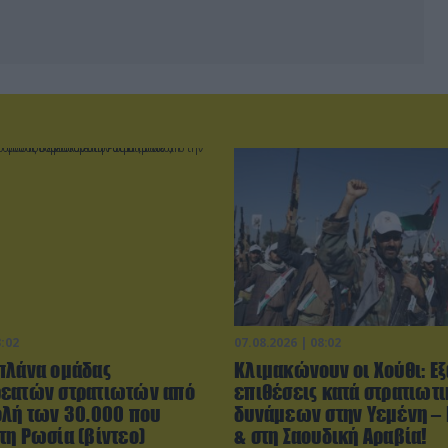
3:02
07.08.2026 | 08:02
πλάνα ομάδας
Κλιμακώνουν οι Χούθι: E
εατών στρατιωτών από
επιθέσεις κατά στρατιωτ
ολή των 30.000 που
δυνάμεων στην Υεμένη –
τη Ρωσία (βίντεο)
& στη Σαουδική Αραβία!