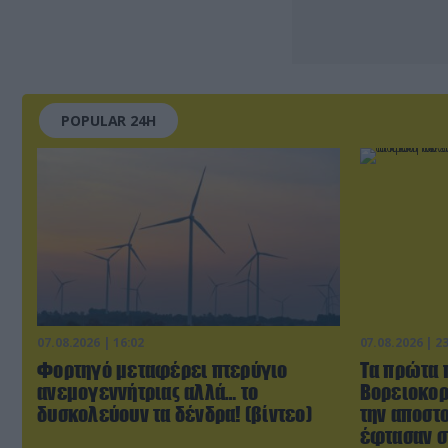
POPULAR 24H
07.08.2026 | 16:02
07.08.2026 | 2
Φορτηγό μεταφέρει πτερύγιο
Τα πρώτα 
ανεμογεννήτριας αλλά… το
Βορειοκορ
δυσκολεύουν τα δένδρα! (βίντεο)
την αποστ
έφτασαν σ