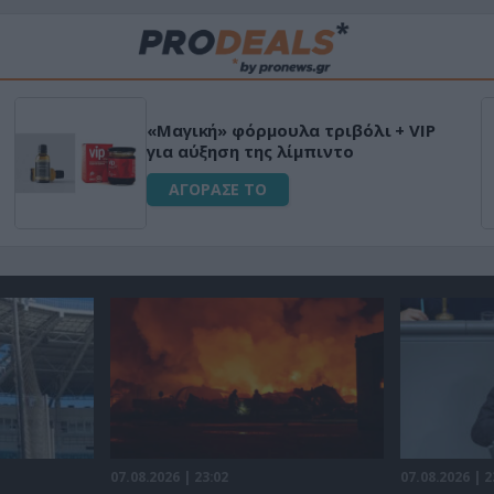
8Lt με ψηφιακό
HAPI END: 100% φυτ
ινό Μαγείρεμα
για άνδρες!
0W
ΑΓΟΡΑΣΕ ΤΟ
07.08.2026 | 23:02
07.08.2026 | 2