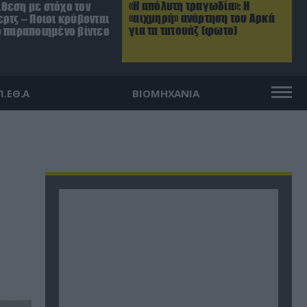
«Η απόλυτη τραγωδία»: Η
θεση με στόχο τον
«αιχμηρή» ανάρτηση του Αρκά
ρτς – Ποιοι κρύβονται
για τα τατουάζ (φωτο)
ο παραποιημένο βίντεο
Π.ΕΘ.Α
ΒΙΟΜΗΧΑΝΙΑ