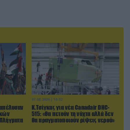
07.08.2026 | 16:02
ξαπέλυσαν
Κ.Τσίγκας για νέα Canadair DHC-
ικών
515: «Θα πετούν τη νύχτα αλλά δεν
 Πλήγματα
θα πραγματοποιούν ρίψεις νερού»