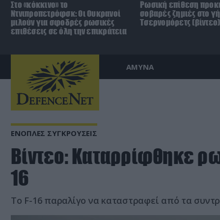
Στο «κόκκινο» το
Ρωσική επίθεση προκ
Ντνιπροπετρόφσκ: Οι Ουκρανοί
σοβαρές ζημιές στο γ
μιλούν για σφοδρές ρωσικές
Τσερνομόρετς (βίντεο
επιθέσεις σε όλη την επικράτεια
ΑΜΥΝΑ
ΕΝΟΠΛΕΣ ΣΥΓΚΡΟΥΣΕΙΣ
Βίντεο: Kαταρρίφθηκε ρω
16
To F-16 παραλίγο να καταστραφεί από τα συντρ