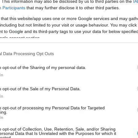
ούσε να είναι ουκρανικό, ή δανικό ή και
. This information may also be disclosed by us to third parties on the
IA
Participants
that may further disclose it to other third parties.
ς τα ρωσικά drones έχουν έντονη
εναέριο χώρο της Νορβηγίας
και τ
ης
 that this website/app uses one or more Google services and may gath
including but not limited to your visit or usage behaviour. You may click 
υταίες ημέρες (ακόμα και σήμερα την
 to Google and its third-party tags to use your data for below specifi
ηκαν στους ουρανούς της Δανίας).
ogle consent section.
κανδιναβικές και οι βαλτικές χώρες έχουν
l Data Processing Opt Outs
με κατάρριψη αυτών των drones αν
ισβάλουν στους εναέριους χώρους τους.
o opt-out of the Sharing of my personal data.
In
own a russian drone and it almost proved to be
e F-16 itself which tried to avoid the debris.
o opt-out of the Sale of my Personal Data.
In
f the fighter jet unknown. Territory in which
to opt-out of processing my Personal Data for Targeted
unknown.
pic.twitter.com/uAyJCFUhQD
ing.
In
ws (@pronewsgr)
September 25, 2025
o opt-out of Collection, Use, Retention, Sale, and/or Sharing
ersonal Data that Is Unrelated with the Purposes for which it
lected.