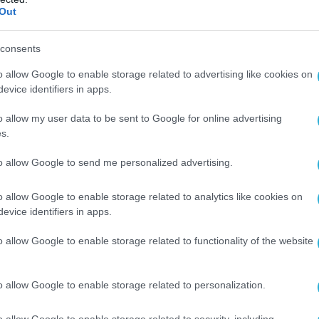
ει πρόκειται για ένα εντυπωσιακό βίντεο
Out
ς τα μέχρι τώρα πολεμικά δόγματα είναι
στικά και πρέπει να αλλάξου
ν (το να
consents
α drone με μαχητικό αεροσκάφος είναι σα να
o allow Google to enable storage related to advertising like cookies on
υφέκιο των 7,62 mm, για να σκοτώσεις μία
evice identifiers in apps.
o allow my user data to be sent to Google for online advertising
s.
 δυσανάλογο και μπορεί να προκύψει αρνητικό
τον αμυνόμενο.
to allow Google to send me personalized advertising.
ΠΙΛΟΤΟΣ
o allow Google to enable storage related to analytics like cookies on
evice identifiers in apps.
o allow Google to enable storage related to functionality of the website
Ο ΑΡΘΡΟ
o allow Google to enable storage related to personalization.
o allow Google to enable storage related to security, including