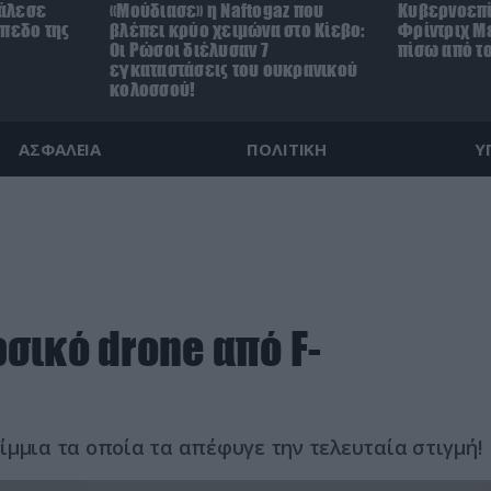
άλεσε
«Μούδιασε» η Naftogaz που
Κυβερνοεπί
ήπεδο της
βλέπει κρύο χειμώνα στο Κίεβο:
Φρίντριχ Με
)
Οι Ρώσοι διέλυσαν 7
πίσω από τ
εγκαταστάσεις του ουκρανικού
κολοσσού!
ΑΣΦΑΛΕΙΑ
ΠΟΛΙΤΙΚΗ
Υ
σικό drone από F-
ίμμια τα οποία τα απέφυγε την τελευταία στιγμή!