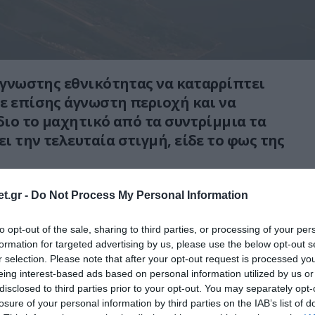
 άγνωστης εθνικότητας να καταρρίπτει
ε επίσης άγνωστη περιοχή και να
ίδιο το μαχητικό από τα συντρίμμια τα
ι την τελευταία στιγμή, είδε το φως της
ευσε πύραυλο καταστρέφοντας το drone (το
t.gr -
Do Not Process My Personal Information
νας πύραυλος εκατομμυρίων δολαρίων για ένα
ς αξίας δείχνει πόσο έχει αλλάξει ο πόλεμος
to opt-out of the sale, sharing to third parties, or processing of your per
formation for targeted advertising by us, please use the below opt-out s
νια) και μετά από ένα δευτερόλεπτο με ελιγμό
r selection. Please note that after your opt-out request is processed y
τιγμής σώζει τον εαυτό του και το μαχητικό
eing interest-based ads based on personal information utilized by us or
disclosed to third parties prior to your opt-out. You may separately opt-
losure of your personal information by third parties on the IAB’s list of