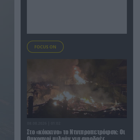
FOCUS ON
08.08.2026 | 01:02
Στο «κόκκινο» το Ντνιπροπετρόφσκ: Οι
Ουκρανοί μιλούν για σφοδρές