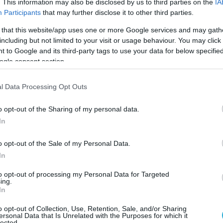
. This information may also be disclosed by us to third parties on the
IA
επιζώντες αναζήτησαν καταφύγιο σε έναν
Participants
that may further disclose it to other third parties.
υσης κάτω από το δρόμο, αλλά το drone
ε και εκεί.
 that this website/app uses one or more Google services and may gath
including but not limited to your visit or usage behaviour. You may click 
 to Google and its third-party tags to use your data for below specifi
 was eliminated one by one in the Kursk region
ogle consent section.
trayed” by one of their own who went out for a
stroll.
l Data Processing Opt Outs
perators spotted and tracked him, discovering
o opt-out of the Sharing of my personal data.
my infantry unit hidden in the grass.
In
rones were dispatched, taking out…
o opt-out of the Sale of my Personal Data.
pic.twitter.com/NRbpoyiXQN
In
to opt-out of processing my Personal Data for Targeted
ti71 (@Zlatti_71)
September 23, 2024
ing.
In
ΙΑ
ΡΩΣΟΙ
o opt-out of Collection, Use, Retention, Sale, and/or Sharing
ersonal Data that Is Unrelated with the Purposes for which it
lected.