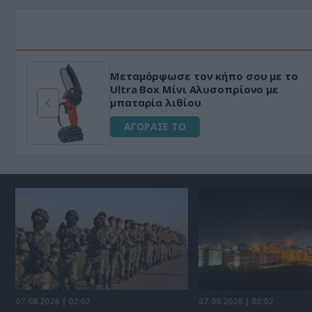
ε το
«Μαγική» φόρμουλα τριβόλι + VIP
ε
για αύξηση της λίμπιντο
ΑΓΟΡΑΣΕ ΤΟ
07.08.2026 | 02:02
07.08.2026 | 02:02