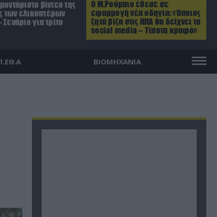
Ο Μ.Ρούμπιο έθεσε σε
μοντάριστο βίντεο της
εφαρμογή νέα οδηγία: «Όποιος
 των ελικοπτέρων
ζητά βίζα στις ΗΠΑ θα δείχνει τα
 Σενάριο για τρίτο
social media – Τίποτα κρυφό»
Π.ΕΘ.Α
ΒΙΟΜΗΧΑΝΙΑ