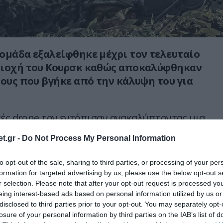
ομάδα εξαλείφθηκε μέχρι τον τελευταίο
ριοχή του Κουρσκ καθώς αποκαλύφθηκαν
τους που βγήκε από την κάλυψη του για
τές drone τον εντόπισαν ανακαλύπτοντας μια
εζικού κρυμμένη στο γρασίδι.
t.gr -
Do Not Process My Personal Information
V, σκοτώνοντας τους Ουκρανούς στρατιώτες
to opt-out of the sale, sharing to third parties, or processing of your per
formation for targeted advertising by us, please use the below opt-out s
r selection. Please note that after your opt-out request is processed y
 «Humvee» που έφτασε για υποστήριξη
eing interest-based ads based on personal information utilized by us or
disclosed to third parties prior to your opt-out. You may separately opt-
losure of your personal information by third parties on the IAB’s list of