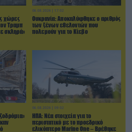
06.08.2026 | 17:02
ις χώρες
Ουκρανία: Αποκαλύφθηκε ο αριθμός
τον Τραμπ
των ξένων εθελοντών που
με σκληρά»
πολεμούν για το Κίεβο
06.08.2026 | 09:02
ζοδρόμια»
ΗΠΑ: Nέα στοιχεία για το
ηκαν
περιστατικό με το προεδρικό
πό
ελικόπτερο Marine One – Βρέθηκε