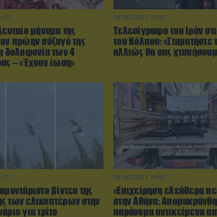
9:02
06.08.2026 | 21:02
λευταίο μήνυμα της
Τελεσίγραφο του Ιράν στ
τον πρώην σύζυγό της
του Κόλπου: «Σταματήστε 
τη δολοφονία των 4
αλλιώς θα σας χτυπήσου
ους – «Έχουν ίωση»
1:02
06.08.2026 | 14:02
αμοντάριστο βίντεο της
«Επιχείρηση ελεύθερα πε
ς των ελικοπτέρων στην
στην Αθήνα: Απομακρύνθ
άριο για τρίτο
παράνομα αντικείμενα α