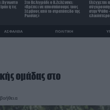
μ: Άγνωστο
Στο Βελιγράδι ο Β.Ζελένσκι:
Ελέγχεται α
Ιράν ή τις
«Πρέπει να αποσπάσουμε τους
σύγκρουσης
Σέρβους από το στρατόπεδο της
στην Ψάθα –
Ρωσίας»
ελικόπτερο
ΑΣΦΑΛΕΙΑ
ΠΟΛΙΤΙΚΗ
Υ
κής ομάδας στο
 βοήθεια