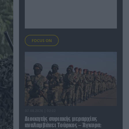
FOCUS ON
07.08.2026 | 02:02
Διοικητής συριακής μεραρχίας
αναλαμβάνει Τούρκος – Άγκυρα: