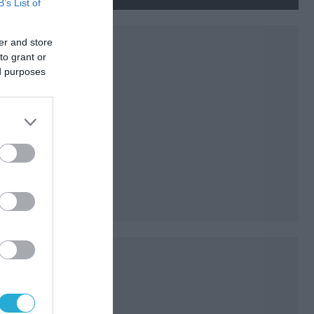
νεκρούς και τραυματίες
B’s List of
(βίντεο)
er and store
to grant or
ed purposes