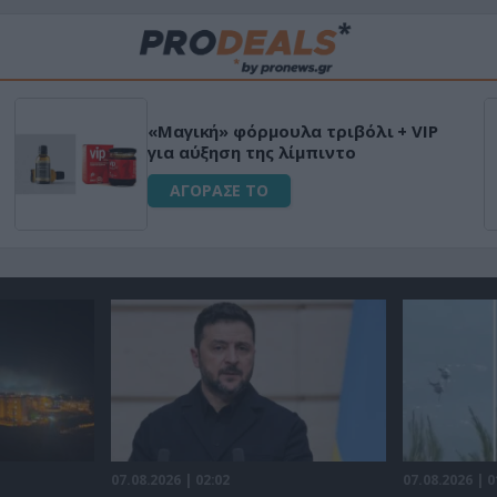
Φριτέζα Αέρος 8Lt με ψηφιακό
έλεγχο για Υγιεινό Μαγείρεμα
Χωρίς Λάδι 1650W
ΑΓΟΡΑΣΕ ΤΟ
07.08.2026 | 02:02
07.08.2026 | 0