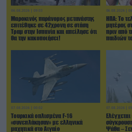
06.08.2026 | 09:03
06.08.2026 | 0
Μαροκινός παράνομος μετανάστης
ΗΠΑ: Το τε
επιτέθηκε σε 42χρονη σε στάση
μητέρας σ
Τραμ στην Ισπανία και απείλησε ότι
πριν από 
θα την κακοποιήσει!
παιδιών τ
07.08.2026 | 00:02
07.08.2026 | 0
Τουρκικά οπλισμένα F-16
Ελέγχεται 
«συνεπλάκησαν» με ελληνικά
σύγκρουση
μαχητικά στο Αιγαίο
Ψάθα – Σεν