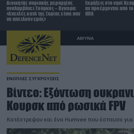
Διοικητής συριακής μεραρχίας
Εκρήξεις στο νησί Κεσ
αναλαμβάνει Τούρκος – Άγκυρα:
αν προέρχονται από το 
«Απειλές κατά της Συρίας είναι σαν
ΗΠΑ
να απειλούν εμάς»
ΑΜΥΝΑ
ΕΝΟΠΛΕΣ ΣΥΓΚΡΟΥΣΕΙΣ
Βίντεο: Εξόντωση ουκρανι
Κουρσκ από ρωσικά FPV
Κατέστρεψαν και ένα Humvee που έσπευσε για