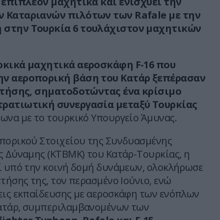
ι επιπλέον μαχητικά και ενισχύει την
 Καταριανών πιλότων των Rafale με την
 στην Τουρκία 6 τουλάχιστον μαχητικών
ρκικά μαχητικά αεροσκάφη F-16 που
ην αεροπορική βάση του Κατάρ ξεπέρασαν
 πτήσης, σηματοδοτώντας ένα κρίσιμο
τρατιωτική συνεργασία μεταξύ Τουρκίας
φωνα με το τουρκικό Υπουργείο Άμυνας.
πορικού Στοιχείου της Συνδυασμένης
ς Δύναμης (KTBMK) του Κατάρ-Τουρκίας, η
ί υπό την κοινή δομή δυνάμεων, ολοκλήρωσε
τήσης της, τον περασμένο Ιούνιο, ενώ
εις εκπαίδευσης με αεροσκάφη των ενόπλων
ατάρ, συμπεριλαμβανομένων των