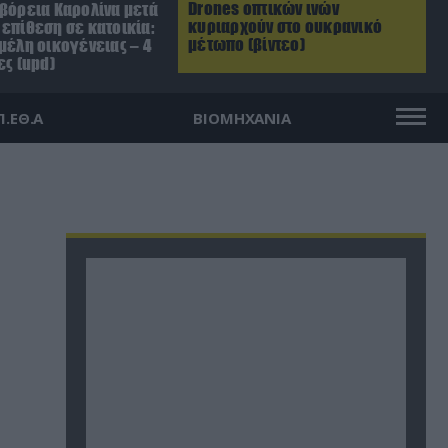
Drones οπτικών ινών
 βόρεια Καρολίνα μετά
κυριαρχούν στο ουκρανικό
επίθεση σε κατοικία:
μέτωπο (βίντεο)
μέλη οικογένειας – 4
ες (upd)
Π.ΕΘ.Α
ΒΙΟΜΗΧΑΝΙΑ