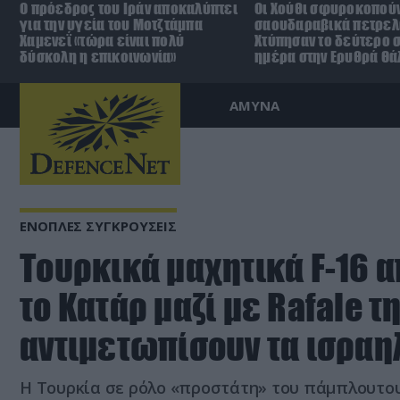
Ο πρόεδρος του Ιράν αποκαλύπτει
Οι Χούθι σφυροκοπούν
για την υγεία του Μοτζτάμπα
σαουδαραβικά πετρελ
Χαμενεΐ «τώρα είναι πολύ
Χτύπησαν το δεύτερο σ
δύσκολη η επικοινωνία»
ημέρα στην Ερυθρά Θ
ΑΜΥΝΑ
ΕΝΟΠΛΕΣ ΣΥΓΚΡΟΥΣΕΙΣ
Τουρκικά μαχητικά F-16 
το Κατάρ μαζί με Rafale τη
αντιμετωπίσουν τα ισραη
Η Τουρκία σε ρόλο «προστάτη» του πάμπλουτο