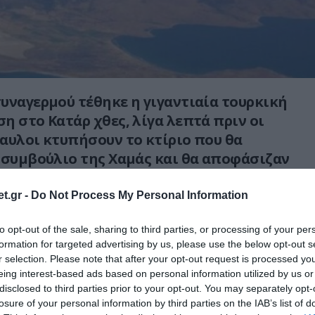
υναγερμού τέθηκε η γιγαντιαία τουρκική
η στο Κατάρ χθες, λίγα λεπτά πριν οι
αυλοι κτυπήσουν το κτίριο που θα
 συμβούλιο της Χαμάς και θα αποφάσιζαν
ρωναν των 48 Ισραηλινούς ομήρους βάσει
αμπ!
t.gr -
Do Not Process My Personal Information
τουρκικής βάσης εντόπισαν τα
to opt-out of the sale, sharing to third parties, or processing of your per
formation for targeted advertising by us, please use the below opt-out s
νη των ισραηλινών πυραύλων αέρος-
r selection. Please note that after your opt-out request is processed y
έχρι εκεί.
eing interest-based ads based on personal information utilized by us or
disclosed to third parties prior to your opt-out. You may separately opt-
αι μετά το κτύπημα- τουρκικά μαχητικά
losure of your personal information by third parties on the IAB’s list of