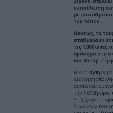
Ζιγάντ, στέλνε
εκπαίδευση των
μεταστάθμευση
του τύπου…
Πάντως, τα του
σταθμεύουν στ
τις 1.000 ώρες
ορόσημο στη σ
και Κατάρ
, σύμ
Η Διοίκηση Αερο
Διοίκησης Κοινή
οποία λειτουργε
την 1.000ή ώρα π
διεξήγαγε ασκήσ
δυνάμεων του Κ