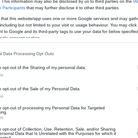
αν κοινές αποστολές με τα καταριανά
. This information may also be disclosed by us to third parties on the
IA
Participants
that may further disclose it to other third parties.
ofighter εξορμώντας από την βάση Ταρίκ
τουχάν), νοτιοδυτικά της Ντόχα.
 that this website/app uses one or more Google services and may gath
including but not limited to your visit or usage behaviour. You may click 
 to Google and its third-party tags to use your data for below specifi
πύραυλοι εκτοξεύθηκαν από ισραηλινά
ogle consent section.
την περιοχή του Κόλπου, μετά από μία
ω Συρίας, Ιορδανίας και Ιράκ, χώρες που
l Data Processing Opt Outs
σοβαρά συστήματα έγκαιρης
(η Ιορδανία, συν της άλλοις, είναι
o opt-out of the Sharing of my personal data.
ρυφόρος» του Ισραήλ).
In
ανή επιχείρηση COMAO, έγινε περισσότερο
o opt-out of the Sale of my Personal Data.
 δεύτερο κύμα επιθέσεων, αλλά οι Ισραηλινοί
In
ί στον στόχο τους και δεν επέκτειναν το
to opt-out of processing my Personal Data for Targeted
ing.
ίρησης.
In
 2024 έξι μαχητικά αεροσκάφη F-16 που
o opt-out of Collection, Use, Retention, Sale, and/or Sharing
ersonal Data that Is Unrelated with the Purposes for which it
τουρκική Πολεμική Αεροπορία
lected.