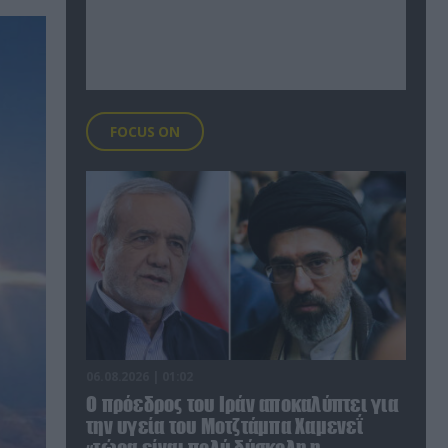
FOCUS ON
06.08.2026 | 01:02
Ο πρόεδρος του Ιράν αποκαλύπτει για
την υγεία του Μοτζτάμπα Χαμενεΐ