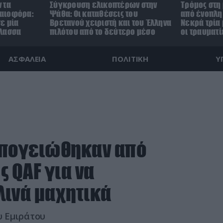
 τα
Σύγκρουση ελικοπτέρων στην
Τρόμος στη
αιοφόρα:
Ψάθα: Οι καταθέσεις του
από ένοπλη 
ε μία
Βρετανού χειριστή και του Έλληνα
Νεκρά τρία 
άλασσα
πιλότου από το δεύτερο μέσο
οι τραυματί
ΑΣΦΑΛΕΙΑ
ΠΟΛΙΤΙΚΗ
Υ
απογειώθηκαν από
ς QAF για να
λινά μαχητικά
υ Εμιράτου