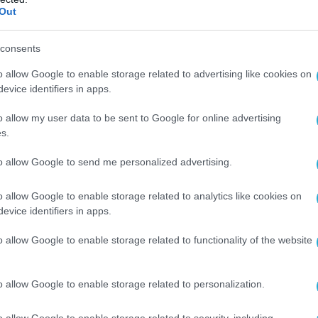
Out
μόνιμα στο Κατάρ.
ν F-16 αυξήθηκε σημαντικά η παρουσία των
consents
ων δυνάμεων στους στρατώνες Tariq bin
o allow Google to enable storage related to advertising like cookies on
εύει η Κοινή Συνδυασμένη Διοίκηση Τουρκίας-
evice identifiers in apps.
κή Αεροπορία του Κατάρ έχει διαθέσει
o allow my user data to be sent to Google for online advertising
άφη Rafale στην κοινή μοίρα.
s.
ήθηκε για να αποτρέψει την εισβολή στο
to allow Google to send me personalized advertising.
ς Αραβίας, ΗΑΕ, Μπαχρέιν και Αίγυπτου, το
 που προκλήθηκε από την συμφωνία του
o allow Google to enable storage related to analytics like cookies on
evice identifiers in apps.
 για το κοίτασμα «Παρς» στην ενδιάμεση
ή του Κόλπου.
o allow Google to enable storage related to functionality of the website
 και την παρουσία
o allow Google to enable storage related to personalization.
ερικανικής βάσης στο Κατάρ,
της
ν Μέση Ανατολή, που έχει δικά της
o allow Google to enable storage related to security, including