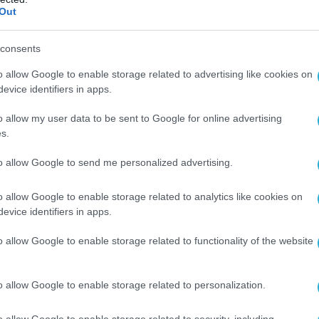
Out
αι το Ισραήλ άρχισαν να εκτοξεύουν πυραύλους
του άλλου την περασμένη εβδομάδα,
consents
αράσσουν τα συστήματα ναυσιπλοΐας κοντά στα
o allow Google to enable storage related to advertising like cookies on
ζ, σε μια θαλάσσια οδό ανάμεσα στο Ιράν και το
evice identifiers in apps.
έρχεται περίπου το ένα πέμπτο του
o allow my user data to be sent to Google for online advertising
εταφέρεται διά θαλάσσης.
s.
χολίασε τη χθεσινή σύγκρουση ή τις αναφορές
to allow Google to send me personalized advertising.
 παρεμβολές.
o allow Google to enable storage related to analytics like cookies on
evice identifiers in apps.
ΟΣ»
ΔΕΞΑΜΕΝΟΠΛΟΙΑ
ΣΤΕΝΑ ΤΟΥ ΟΡΜΟΥΖ
o allow Google to enable storage related to functionality of the website
o allow Google to enable storage related to personalization.
Ο ΑΡΘΡΟ
o allow Google to enable storage related to security, including