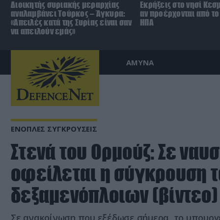
Διοικητής συριακής μεραρχίας
Εκρήξεις στο νησί Κεσ
αναλαμβάνει Τούρκος – Άγκυρα:
αν προέρχονται από το 
«Απειλές κατά της Συρίας είναι σαν
ΗΠΑ
να απειλούν εμάς»
ΑΜΥΝΑ
ΕΝΟΠΛΕΣ ΣΥΓΚΡΟΥΣΕΙΣ
Στενά του Oρμούζ: Σε ναυ
οφείλεται η σύγκρουση 
δεξαμενόπλοιων (βίντεο)
Σε ανακοίνωση που εξέδωσε σήμερα, το υπουργ