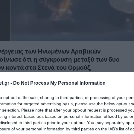
Ενέργειας των Ηνωμένων Αραβικών
οίνωσε ότι η σύγκρουση μεταξύ των δύο
 κοντά στα Στενά του Oρμούζ,
α προκλήθηκε από λανθασμένο
σιπλοΐας ενός από τα πλοία.
t.gr -
Do Not Process My Personal Information
ου εξέδωσε σήμερα, το υπουργείο Ενέργειας
to opt-out of the sale, sharing to third parties, or processing of your per
formation for targeted advertising by us, please use the below opt-out s
ικαλέστηκε προκαταρκτικές πληροφορίες και
r selection. Please note that after your opt-out request is processed y
 περιστατικό με μια αύξηση των ηλεκτρονικών
eing interest-based ads based on personal information utilized by us or
διάρκεια της σύγκρουσης ανάμεσα στο
disclosed to third parties prior to your opt-out. You may separately opt-
ν.
losure of your personal information by third parties on the IAB’s list of