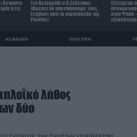
μ: Άγνωστο
Στο Βελιγράδι ο Β.Ζελένσκι:
Ελέγχεται α
Ιράν ή τις
«Πρέπει να αποσπάσουμε τους
σύγκρουσης
Σέρβους από το στρατόπεδο της
στην Ψάθα –
Ρωσίας»
ελικόπτερο
ΑΣΦΑΛΕΙΑ
ΠΟΛΙΤΙΚΗ
Υ
σιπλοΐκό λάθος
των δύο
είο Ενέργειας των Εμιράτων επικαλέστηκε