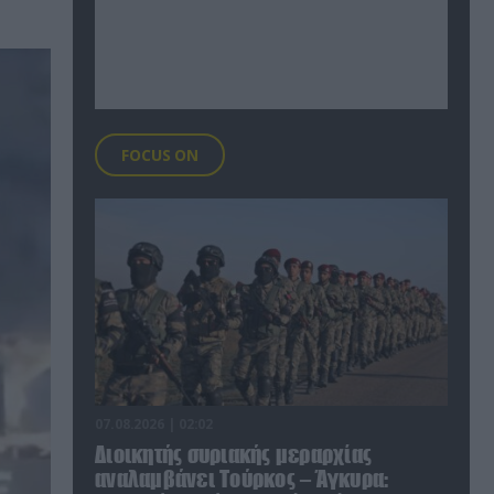
FOCUS ON
07.08.2026 | 02:02
Διοικητής συριακής μεραρχίας
αναλαμβάνει Τούρκος – Άγκυρα: