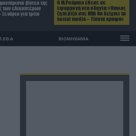
Ο Μ.Ρούμπιο έθεσε σε
μοντάριστο βίντεο της
εφαρμογή νέα οδηγία: «Όποιος
 των ελικοπτέρων
ζητά βίζα στις ΗΠΑ θα δείχνει τα
 Σενάριο για τρίτο
social media – Τίποτα κρυφό»
Π.ΕΘ.Α
ΒΙΟΜΗΧΑΝΙΑ