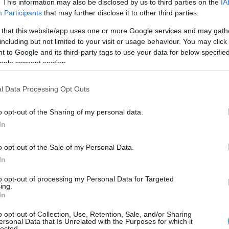
. This information may also be disclosed by us to third parties on the
IA
Participants
that may further disclose it to other third parties.
Tankers collide in Gulf of Oman
 that this website/app uses one or more Google services and may gath
een the crude oil
#tankers
Adalynn and Front
including but not limited to your visit or usage behaviour. You may click 
 to Google and its third-party tags to use your data for below specifi
 at 21.14 UTC on 16 June near the Khor Fakkan
ogle consent section.
anchorage.
arineTraffic
data, the Liberian-flagged Front
l Data Processing Opt Outs
 laden and headed for Zhoushan, China.…
pic.twitter.com/js8E0tXeT7
o opt-out of the Sharing of my personal data.
In
Traffic (@MarineTraffic)
June 17, 2025
o opt-out of the Sale of my Personal Data.
 Adalynn και Front Eagle συγκρούστηκαν και
In
ς, Τρίτη, 24 ναυτικά μίλια από τις ακτές των
to opt-out of processing my Personal Data for Targeted
 του Ομάν.
ing.
In
ρθεί τραυματισμοί μελών πληρωμάτων ή
o opt-out of Collection, Use, Retention, Sale, and/or Sharing
ίου στη θάλασσα.
ersonal Data that Is Unrelated with the Purposes for which it
lected.