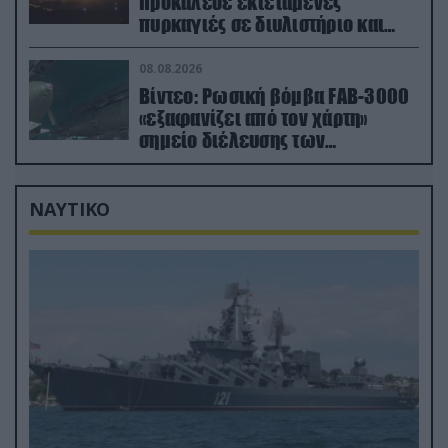
προκάλεσε εκτεταμένες
πυρκαγιές σε διυλιστήριο και
υποδομές της ρωσικής Rosneft
(βίντεο)
08.08.2026
Βίντεο: Ρωσική βόμβα FAB-3000
«εξαφανίζει από τον χάρτη»
σημείο διέλευσης των
ουκρανικών δυνάμεων στην
Ζαπορίζια
ΝΑΥΤΙΚΟ