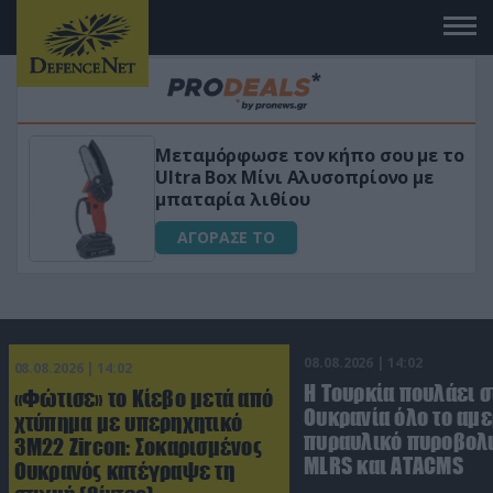
Μεταμόρφωσε τον κήπο σου με το
ικό
Ultra Box Μίνι Αλυσοπρίονο με
μπαταρία λιθίου
ΑΓΟΡΑΣΕ ΤΟ
08.08.2026 | 14:02
08.08.2026 | 14:02
Η Τουρκία πουλάει σ
«Φώτισε» το Κίεβο μετά από
Ουκρανία όλο το αμε
χτύπημα με υπερηχητικό
πυραυλικό πυροβολι
3M22 Zircon: Σοκαρισμένος
MLRS και ΑΤΑCMS
Ουκρανός κατέγραψε τη