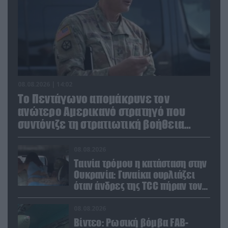
08.08.2026 | 14:02
Το Πεντάγωνο απομάκρυνε τον
ανώτερο Αμερικανό στρατηγό που
συντόνιζε τη στρατιωτική βοήθεια
προς την Ουκρανία
08.08.2026
Ταινία τρόμου η κατάσταση στην
Ουκρανία: Γυναίκα ουρλιάζει
όταν άνδρες της TCC πήραν τον
σύντροφό της (βίντεο)
08.08.2026
Βίντεο: Ρωσική βόμβα FAB-