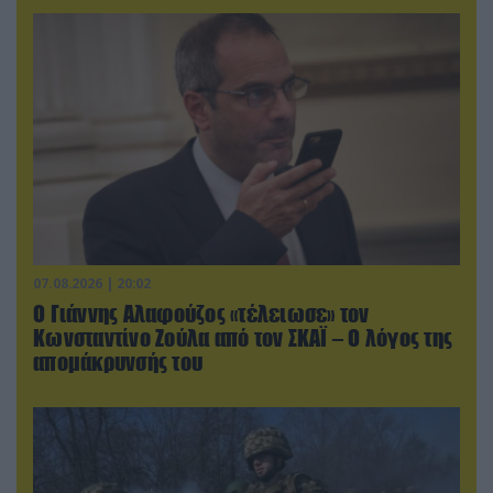
07.08.2026 | 20:02
Ο Γιάννης Αλαφούζος «τέλειωσε» τον
Κωνσταντίνο Ζούλα από τον ΣΚΑΪ – Ο λόγος της
απομάκρυνσής του