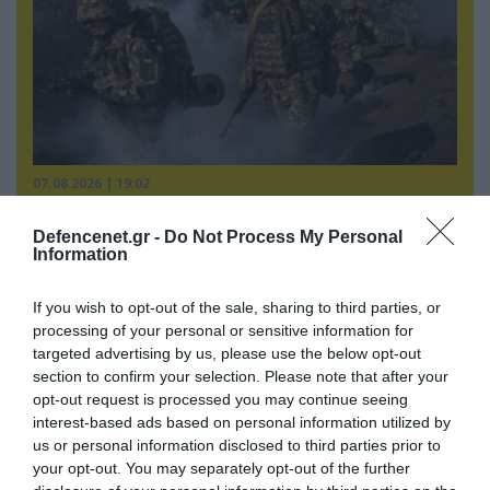
07.08.2026 | 19:02
Απετράπη το εγχείρημα Ουκρανών για
αντεπίθεση στο Κολομίγτσι: Δείτε το πριν & το
Defencenet.gr -
Do Not Process My Personal
Information
μετά της προσπάθειάς τους (βίντεο)
If you wish to opt-out of the sale, sharing to third parties, or
processing of your personal or sensitive information for
targeted advertising by us, please use the below opt-out
section to confirm your selection. Please note that after your
opt-out request is processed you may continue seeing
interest-based ads based on personal information utilized by
us or personal information disclosed to third parties prior to
your opt-out. You may separately opt-out of the further