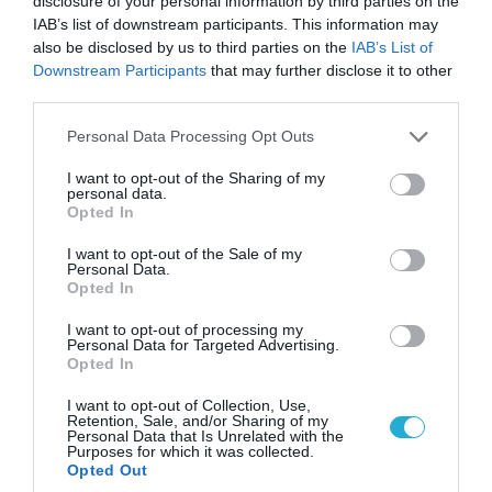
disclosure of your personal information by third parties on the
IAB’s list of downstream participants. This information may
also be disclosed by us to third parties on the
IAB’s List of
Downstream Participants
that may further disclose it to other
07.08.2026 | 23:02
third parties.
«Μούδιασε» η Naftogaz που βλέπει κρύο
Please note that this website/app uses one or more Google
χειμώνα στο Κίεβο: Οι Ρώσοι διέλυσαν 7
Personal Data Processing Opt Outs
services and may gather and store information including but
εγκαταστάσεις του ουκρανικού κολοσσού!
not limited to your visit or usage behaviour. You may click to
I want to opt-out of the Sharing of my
personal data.
grant or deny consent to Google and its third-party tags to
Opted In
use your data for below specified purposes in below Google
consent section.
I want to opt-out of the Sale of my
Personal Data.
Opted In
I want to opt-out of processing my
Personal Data for Targeted Advertising.
Opted In
I want to opt-out of Collection, Use,
Retention, Sale, and/or Sharing of my
Personal Data that Is Unrelated with the
Purposes for which it was collected.
Opted Out
07.08.2026 | 11:02