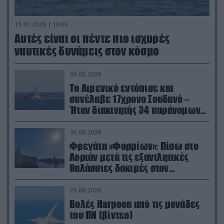
15.07.2026 | 16:03
Aυτές είναι οι πέντε πιο ισχυρές
ναυτικές δυνάμεις στον κόσμο
30.06.2026
Το Λιμενικό εντόπισε και
συνέλαβε 17χρονο Σουδανό –
Ήταν διακινητής 34 παράνομων
μεταναστών
30.06.2026
Φρεγάτα «Φορμίων»: Πίσω στο
Λοριάν μετά τις εξαντλητικές
θαλάσσιες δοκιμές στον
απαιτητικό Βισκαϊκό
25.06.2026
Βολές Harpoon από τις μονάδες
του ΠΝ (βίντεο)