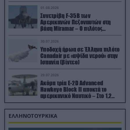
01.08.2026
Συνετρίβη F-35B των
Αμερικανών Πεζοναυτών στη
βάση Miramar – Ο πιλότος
εκτινάχθηκε εγκαίρως
30.07.2026
Υποδοχή ήρωα σε Έλληνα πιλότο
Canadair με «αψίδα νερού» στην
Ισπανία (βίντεο)
29.07.2026
Ακόμα τρία E-2D Advanced
Hawkeye Block II αποκτά το
αμερικανικό Ναυτικό – Στο 1,2
δισ.δολάρια το κόστος
ΕΛΛΗΝΟΤΟΥΡΚΙΚΑ