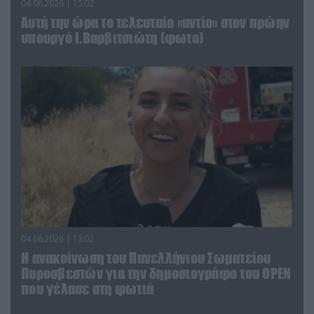
04.08.2026 | 15:02
Αυτή την ώρα το τελευταίο «αντίο» στον πρώην
υπουργό Ι.Βαρβιτσιώτη (φωτο)
04.08.2026 | 13:02
Η ανακοίνωση του Πανελλήνιου Σωματείου
Πυροσβεστών για την δημοσιογράφο του OPEN
που γέλασε στη φωτιά