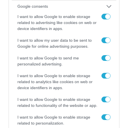
Κλειστή μέχρι νεωτέρας η παραλία
Google consents
Λυκοδήμου στα Κύθηρα για λόγους ασφαλείας
I want to allow Google to enable storage
related to advertising like cookies on web or
device identifiers in apps.
ΠΟΛΙΤΙΚΗ
I want to allow my user data to be sent to
Google for online advertising purposes.
I want to allow Google to send me
personalized advertising.
I want to allow Google to enable storage
related to analytics like cookies on web or
device identifiers in apps.
I want to allow Google to enable storage
related to functionality of the website or app.
08.08.2026 | 09:02
I want to allow Google to enable storage
«Η απόλυτη τραγωδία»: Η «αιχμηρή» ανάρτηση
related to personalization.
του Αρκά για τα τατουάζ (φωτο)