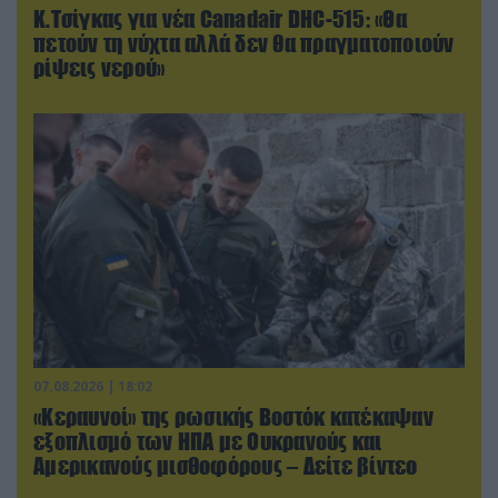
Κ.Τσίγκας για νέα Canadair DHC-515: «Θα
πετούν τη νύχτα αλλά δεν θα πραγματοποιούν
ρίψεις νερού»
07.08.2026 | 18:02
«Κεραυνοί» της ρωσικής Βοστόκ κατέκαψαν
εξοπλισμό των ΗΠΑ με Ουκρανούς και
Αμερικανούς μισθοφόρους – Δείτε βίντεο