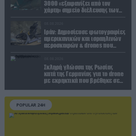
3000 «εξαφανίζει από τον
χάρτη» σημείο διέλευσης των
ουκρανικών δυνάμεων στην
Ζαπορίζια
08.08.2026
Ιράν: Δημοσίευσε φωτογραφίες
αμερικανικών και ισραηλινών
αεροσκαφών & drones που
καταρρίφθηκαν
08.08.2026
Σκληρή γλώσσα της Ρωσίας
κατά της Γερμανίας για το drone
με εκρηκτικά που βρέθηκε σε
αεροδρόμιο της Λειψίας
POPULAR 24H