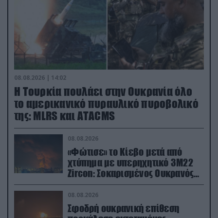
08.08.2026 | 14:02
Η Τουρκία πουλάει στην Ουκρανία όλο
το αμερικανικό πυραυλικό πυροβολικό
της: MLRS και ΑΤΑCMS
08.08.2026
«Φώτισε» το Κίεβο μετά από
χτύπημα με υπερηχητικό 3M22
Zircon: Σοκαρισμένος Ουκρανός
κατέγραψε τη στιγμή (βίντεο)
08.08.2026
Σφοδρή ουκρανική επίθεση