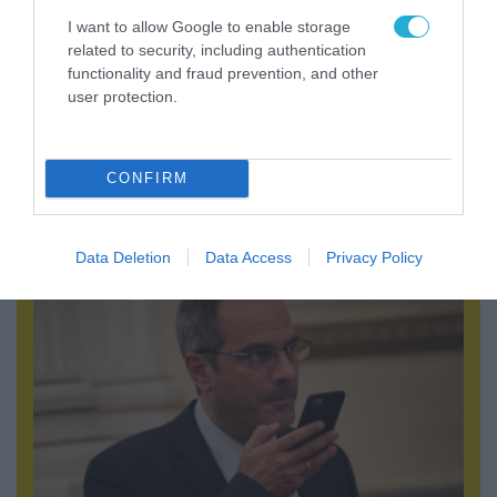
I want to allow Google to enable storage
related to security, including authentication
functionality and fraud prevention, and other
user protection.
07.08.2026 | 19:02
Απετράπη το εγχείρημα Ουκρανών για
CONFIRM
αντεπίθεση στο Κολομίγτσι: Δείτε το πριν & το
μετά της προσπάθειάς τους (βίντεο)
Data Deletion
Data Access
Privacy Policy