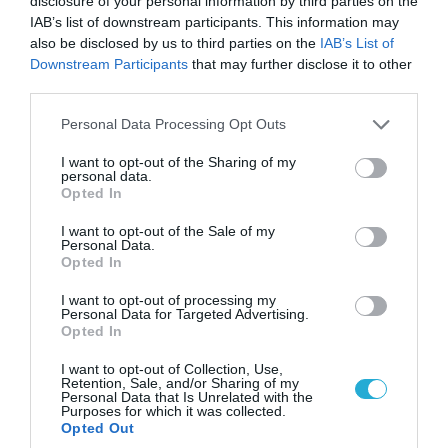
disclosure of your personal information by third parties on the
Κ.Τσίγκας για νέα Canadair DHC-515: «Θα
IAB’s list of downstream participants. This information may
πετούν τη νύχτα αλλά δεν θα πραγματοποιούν
also be disclosed by us to third parties on the
IAB’s List of
ρίψεις νερού»
Downstream Participants
that may further disclose it to other
third parties.
Please note that this website/app uses one or more Google
Personal Data Processing Opt Outs
services and may gather and store information including but
not limited to your visit or usage behaviour. You may click to
I want to opt-out of the Sharing of my
personal data.
grant or deny consent to Google and its third-party tags to
Opted In
use your data for below specified purposes in below Google
consent section.
I want to opt-out of the Sale of my
Personal Data.
Opted In
I want to opt-out of processing my
Personal Data for Targeted Advertising.
Opted In
07.08.2026 | 08:02
Οι ρωσικές δυνάμεις απέχουν μόλις 5 χλμ.
I want to opt-out of Collection, Use,
από Σλαβιάνσκ και Κραματόρσκ στο Ντονέτσκ
Retention, Sale, and/or Sharing of my
Personal Data that Is Unrelated with the
Purposes for which it was collected.
Opted Out