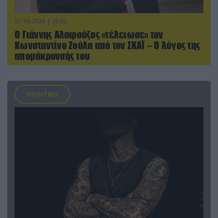
07.08.2026 | 20:02
Ο Γιάννης Αλαφούζος «τέλειωσε» τον
Κωνσταντίνο Ζούλα από τον ΣΚΑΪ – Ο λόγος της
απομάκρυνσής του
ΠΟΛΙΤΙΚΗ