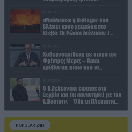
07.08.2026
«Μούδιασε» η Naftogaz που
βλέπει κρύο χειμώνα στο
Κίεβο: Οι Ρώσοι διέλυσαν 7
εγκαταστάσεις του ουκρανικού
κολοσσού!
07.08.2026
Κυβερνοεπίθεση με στόχο τον
Φρίντριχ Μερτς – Ποιοι
κρύβονται πίσω από το
παραποιημένο βίντεο
07.08.2026
Ο Β.Ζελέσνσκι έφτασε στη
Σερβία και θα συναντηθεί με τον
Α.Βούτσιτς – Όλα τα βλέμματα
στις σχέσεις με τη Ρωσία
POPULAR 24H