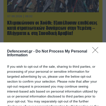
07.08.2026 | 08:02
Κλιμακώνουν οι Χούθι: Eξαπέλυσαν επιθέσεις
κατά στρατιωτικών δυνάμεων στην Υεμένη –
Πλήγματα & στη Σαουδική Αραβία!
Defencenet.gr -
Do Not Process My Personal
Information
If you wish to opt-out of the sale, sharing to third parties, or
processing of your personal or sensitive information for
targeted advertising by us, please use the below opt-out
section to confirm your selection. Please note that after your
opt-out request is processed you may continue seeing
interest-based ads based on personal information utilized by
us or personal information disclosed to third parties prior to
07.08.2026 | 16:02
your opt-out. You may separately opt-out of the further