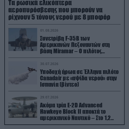
Τα ρωσικά ελικόπτερα
αεροπυρόσβεσης που μπορούν να
ρίχνουν 5 τόνους νερού με 8 μποφόρ
01.08.2026
Συνετρίβη F-35B των
Αμερικανών Πεζοναυτών στη
βάση Miramar – Ο πιλότος
εκτινάχθηκε εγκαίρως
30.07.2026
Υποδοχή ήρωα σε Έλληνα πιλότο
Canadair με «αψίδα νερού» στην
Ισπανία (βίντεο)
29.07.2026
Ακόμα τρία E-2D Advanced
Hawkeye Block II αποκτά το
αμερικανικό Ναυτικό – Στο 1,2
δισ.δολάρια το κόστος