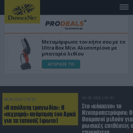
Μεταμόρφωσε τον κήπο σου με το
ικό
Ultra Box Μίνι Αλυσοπρίονο με
μπαταρία λιθίου
ΑΓΟΡΑΣΕ ΤΟ
08.08.2026 | 01:02
08.08.2026 | 09:02
Στο «κόκκινο» το
«Η απόλυτη τραγωδία»: Η
Ντνιπροπετρόφσκ: Ο
«αιχμηρή» ανάρτηση του Αρκά
Ουκρανοί μιλούν γι
για τα τατουάζ (φωτο)
ρωσικές επιθέσεις σ
επικράτεια