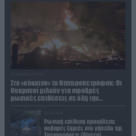
08.08.2026 | 01:02
Στο «κόκκινο» το Ντνιπροπετρόφσκ: Οι
Ουκρανοί μιλούν για σφοδρές
ρωσικές επιθέσεις σε όλη την
επικράτεια
07.08.2026
Ρωσική επίθεση προκάλεσε
σοβαρές ζημιές στο γήπεδο της
Τσερνομόρετς (βίντεο)