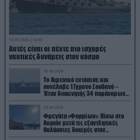
15.07.2026 | 16:03
Aυτές είναι οι πέντε πιο ισχυρές
ναυτικές δυνάμεις στον κόσμο
30.06.2026
Το Λιμενικό εντόπισε και
συνέλαβε 17χρονο Σουδανό –
Ήταν διακινητής 34 παράνομων
μεταναστών
30.06.2026
Φρεγάτα «Φορμίων»: Πίσω στο
Λοριάν μετά τις εξαντλητικές
θαλάσσιες δοκιμές στον
απαιτητικό Βισκαϊκό