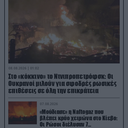
08.08.2026 | 01:02
Στο «κόκκινο» το Ντνιπροπετρόφσκ: Οι
Ουκρανοί μιλούν για σφοδρές ρωσικές
επιθέσεις σε όλη την επικράτεια
07.08.2026
«Μούδιασε» η Naftogaz που
βλέπει κρύο χειμώνα στο Κίεβο:
Οι Ρώσοι διέλυσαν 7