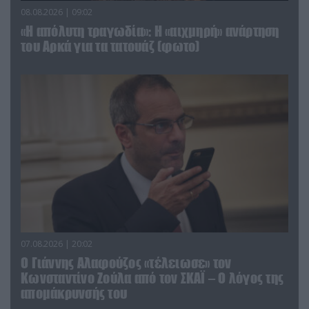
08.08.2026 | 09:02
«Η απόλυτη τραγωδία»: Η «αιχμηρή» ανάρτηση
του Αρκά για τα τατουάζ (φωτο)
07.08.2026 | 20:02
Ο Γιάννης Αλαφούζος «τέλειωσε» τον
Κωνσταντίνο Ζούλα από τον ΣΚΑΪ – Ο λόγος της
απομάκρυνσής του