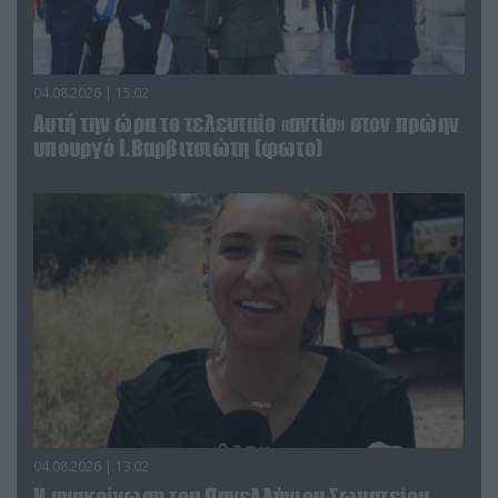
04.08.2026 | 15:02
Αυτή την ώρα το τελευταίο «αντίο» στον πρώην
υπουργό Ι.Βαρβιτσιώτη (φωτο)
04.08.2026 | 13:02
Η ανακοίνωση του Πανελλήνιου Σωματείου