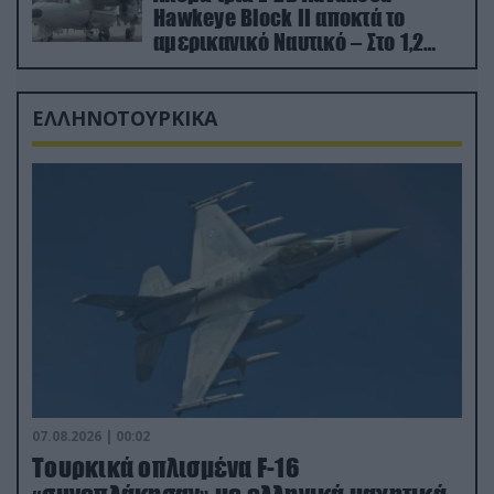
Hawkeye Block II αποκτά το
αμερικανικό Ναυτικό – Στο 1,2
δισ.δολάρια το κόστος
ΕΛΛΗΝΟΤΟΥΡΚΙΚΑ
07.08.2026 | 00:02
Τουρκικά οπλισμένα F-16