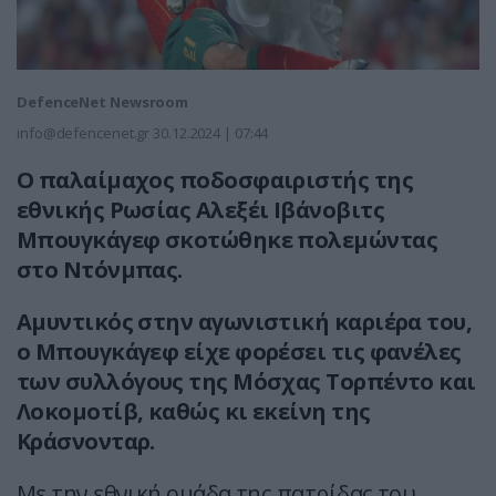
DefenceNet Newsroom
info@defencenet.gr
30.12.2024 | 07:44
Ο παλαίμαχος ποδοσφαιριστής της
εθνικής Ρωσίας Αλεξέι Ιβάνοβιτς
Μπουγκάγεφ σκοτώθηκε πολεμώντας
στο Ντόνμπας.
Αμυντικός στην αγωνιστική καριέρα του,
ο Μπουγκάγεφ είχε φορέσει τις φανέλες
των συλλόγους της Μόσχας Τορπέντο και
Λοκομοτίβ, καθώς κι εκείνη της
Κράσνονταρ.
Με την εθνική ομάδα της πατρίδας του