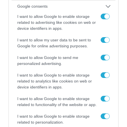
Ο Γιάννης Αλαφούζος «τέλειωσε» τον
Google consents
Κωνσταντίνο Ζούλα από τον ΣΚΑΪ – Ο λόγος της
απομάκρυνσής του
I want to allow Google to enable storage
related to advertising like cookies on web or
device identifiers in apps.
I want to allow my user data to be sent to
Google for online advertising purposes.
I want to allow Google to send me
personalized advertising.
I want to allow Google to enable storage
related to analytics like cookies on web or
device identifiers in apps.
06.08.2026 | 14:02
I want to allow Google to enable storage
«Επιχείρηση ελεύθερα πεζοδρόμια» στην
related to functionality of the website or app.
Αθήνα: Απομακρύνθηκαν παράνομα
αντικείμενα από κοινόχρηστους χώρους
I want to allow Google to enable storage
related to personalization.