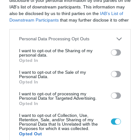
disclosure of your personal information by third parties on the
IAB’s list of downstream participants. This information may
also be disclosed by us to third parties on the
IAB’s List of
Downstream Participants
that may further disclose it to other
third parties.
08.08.2026 | 09:02
«Η απόλυτη τραγωδία»: Η «αιχμηρή» ανάρτηση
Please note that this website/app uses one or more Google
Personal Data Processing Opt Outs
του Αρκά για τα τατουάζ (φωτο)
services and may gather and store information including but
not limited to your visit or usage behaviour. You may click to
I want to opt-out of the Sharing of my
personal data.
grant or deny consent to Google and its third-party tags to
Opted In
use your data for below specified purposes in below Google
consent section.
I want to opt-out of the Sale of my
Personal Data.
Opted In
I want to opt-out of processing my
Personal Data for Targeted Advertising.
Opted In
I want to opt-out of Collection, Use,
Retention, Sale, and/or Sharing of my
Personal Data that Is Unrelated with the
Purposes for which it was collected.
Opted Out
07.08.2026 | 20:02