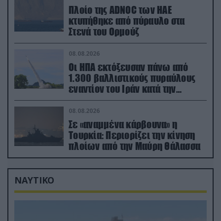
Πλοίο της ADNOC των ΗΑΕ
κτυπήθηκε από πύραυλο στα
Στενά του Ορμούζ
08.08.2026
Οι ΗΠΑ εκτόξευσαν πάνω από
1.300 βαλλιστικούς πυραύλους
εναντίον του Ιράν κατά την
διάρκεια του πολέμου
08.08.2026
Σε «αναμμένα κάρβουνα» η
Τουρκία: Περιορίζει την κίνηση
πλοίων από την Μαύρη Θάλασσα
ΝΑΥΤΙΚΟ