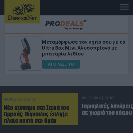
 το
«Μαγική» φόρμουλα τριβόλι + VIP
για αύξηση της λίμπιντο
ΑΓΟΡΑΣΕ ΤΟ
09.08.2026 | 02:02
09.08.2026 | 02:02
Ισραηλινές δυνάμεις
Νέο κτύπημα στα Στενά του
σε χωριό του νότιου
Ορμούζ: Πύραυλος έπληξε
πλοίο κοντά στο Ομάν