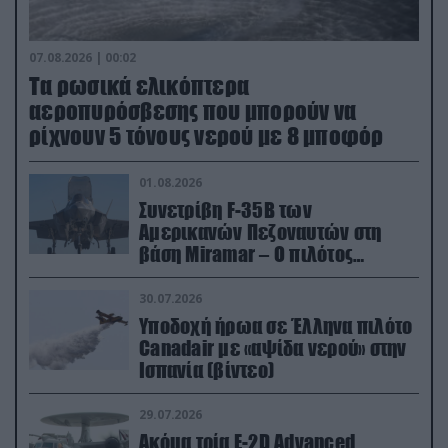
07.08.2026 | 00:02
Τα ρωσικά ελικόπτερα
αεροπυρόσβεσης που μπορούν να
ρίχνουν 5 τόνους νερού με 8 μποφόρ
01.08.2026
Συνετρίβη F-35B των
Αμερικανών Πεζοναυτών στη
βάση Miramar – Ο πιλότος
εκτινάχθηκε εγκαίρως
30.07.2026
Υποδοχή ήρωα σε Έλληνα πιλότο
Canadair με «αψίδα νερού» στην
Ισπανία (βίντεο)
29.07.2026
Ακόμα τρία E-2D Advanced