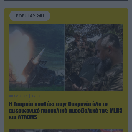
POPULAR 24H
08.08.2026 | 14:02
Η Τουρκία πουλάει στην Ουκρανία όλο το
αμερικανικό πυραυλικό πυροβολικό της: MLRS
και ΑΤΑCMS