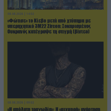
08.08.2026 | 14:02
«Φώτισε» το Κίεβο μετά από χτύπημα με
υπερηχητικό 3M22 Zircon: Σοκαρισμένος
Ουκρανός κατέγραψε τη στιγμή (βίντεο)
08.08.2026 | 09:02
«Η απόλυτη τραγωδία»: Η «αιχμηρή» ανάρτηση