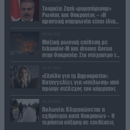
09.08.2026
Τουρκία: Ζητά «μορατόριουμ»
Ρωσίας και Ουκρανίας – «Η
αμυντική συμφωνία είναι ίδια
με το άρθρο 5 του ΝΑΤΟ» (upd)
09.08.2026
Μαζική ρωσική επίθεση με
Iskander-M και drones Geran
στην Ουκρανία: Στο στόχαστρο το
εργοστάσιο των Flamingo
08.08.2026
«Ελπίδα για τη Δημοκρατία»:
Καταγγελίες για «σπίλωση» από
πρώην στέλεχος του κόμματος
08.08.2026
Πολωνία: Κλιμακώνεται η
εχθρότητα κατά Ουκρανών – Η
τεράστια αύξηση σε επιθέσεις