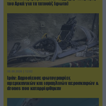
του Αρκά για τα τατουάζ (φωτο)
08.08.2026 | 12:02
Ιράν: Δημοσίευσε φωτογραφίες
αμερικανικών και ισραηλινών αεροσκαφών &
drones που καταρρίφθηκαν