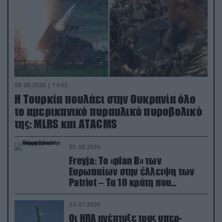
08.08.2026 | 14:02
Η Τουρκία πουλάει στην Ουκρανία όλο
το αμερικανικό πυραυλικό πυροβολικό
της: MLRS και ΑΤΑCMS
05.08.2026
Freyja: Το «plan Β» των
Ευρωπαίων στην έλλειψη των
Patriot – Τα 10 κράτη που
συμμετέχουν στο δίκτυο
συνεργασίας
24.07.2026
Οι ΗΠΑ ανέπτυξε τους υπερ-