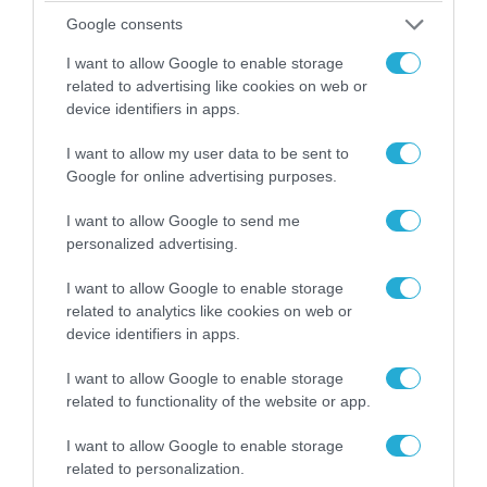
Google consents
06.08.2026 | 14:02
«Επιχείρηση ελεύθερα πεζοδρόμια» στην
I want to allow Google to enable storage
Αθήνα: Απομακρύνθηκαν παράνομα
related to advertising like cookies on web or
αντικείμενα από κοινόχρηστους χώρους
device identifiers in apps.
I want to allow my user data to be sent to
Google for online advertising purposes.
I want to allow Google to send me
personalized advertising.
I want to allow Google to enable storage
related to analytics like cookies on web or
device identifiers in apps.
I want to allow Google to enable storage
related to functionality of the website or app.
06.08.2026 | 09:03
«Οι εντελώς αθώοι»: Η ανάρτηση του Αρκά για
I want to allow Google to enable storage
τα ζώα που χάθηκαν στις πυρκαγιές της
related to personalization.