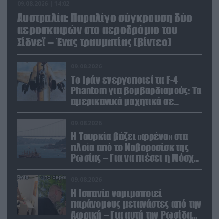
09.08.2026 | 14:02
Αυστραλία: Παραλίγο σύγκρουση δύο
αεροσκαφών στο αεροδρόμιο του
Σίδνεϊ – Ένας τραυματίας (βίντεο)
09.08.2026
Το Ιράν ενεργοποιεί τα F-4
Phantom για βομβαρδισμούς: Τα
αμερικανικά μαχητικά σε
ετοιμότητα να χτυπήσουν
Αμερικανούς
09.08.2026
Η Τουρκία βάζει «φρένο» στα
πλοία από το Νοβοροσίσκ της
Ρωσίας – Για να πιέσει η Μόσχα
το Ιράν;
09.08.2026
Η Ισπανία νομιμοποιεί
παράνομους μετανάστες από την
Αφρική – Για αυτή την Ρωσίδα