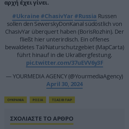
αρχή έχει γίνει.
#Ukraine
#ChasivYar
#Russia
Russen
sollen den SewerskyDonKanal südöstlich von
ChasivYar überquert haben (BorisRozhin). Der
fließt hier unterirdisch. Ein offenes
bewaldetes Tal/Naturschutzgebiet (MapCarta)
führt hinauf in die UkraBergfestung.
pic.twitter.com/37uEVV6y3F
— YOURMEDIA AGENCY (@YourmediaAgency)
April 30, 2024
ΟΥΚΡΑΝΙΑ
ΡΩΣΙΑ
ΤΣΑΣΙΒ ΓΙΑΡ
ΣΧΟΛΙΑΣΤΕ ΤΟ ΑΡΘΡΟ