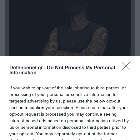
Defencenet.gr -
Do Not Process My Personal
08.08.2026 | 09:02
Information
«Η απόλυτη τραγωδία»: Η «αιχμηρή» ανάρτηση
του Αρκά για τα τατουάζ (φωτο)
If you wish to opt-out of the sale, sharing to third parties, or
processing of your personal or sensitive information for
targeted advertising by us, please use the below opt-out
section to confirm your selection. Please note that after your
opt-out request is processed you may continue seeing
interest-based ads based on personal information utilized by
us or personal information disclosed to third parties prior to
your opt-out. You may separately opt-out of the further