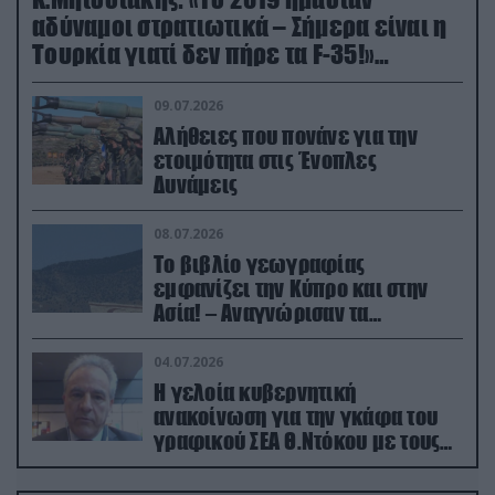
αδύναμοι στρατιωτικά – Σήμερα είναι η
Τουρκία γιατί δεν πήρε τα F-35!»
(βίντεο)
09.07.2026
Αλήθειες που πονάνε για την
ετοιμότητα στις Ένοπλες
Δυνάμεις
08.07.2026
Το βιβλίο γεωγραφίας
εμφανίζει την Κύπρο και στην
Ασία! – Αναγνώρισαν τα
κατεχόμενα; (φωτο)
04.07.2026
Η γελοία κυβερνητική
ανακοίνωση για την γκάφα του
γραφικού ΣΕΑ Θ.Ντόκου με τους
Ρώσους φαρσέρ