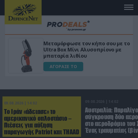
 το
«Μαγική» φόρμουλα τριβόλι + VIP
για αύξηση της λίμπιντο
ΑΓΟΡΑΣΕ ΤΟ
09.08.2026 | 14:02
09.08.2026 | 14:02
Αυστραλία: Παραλίγ
Το Ιράν «άδειασε» το
σύγκρουση δύο αε
αμερικανικό οπλοστάσιο –
στο αεροδρόμιο του 
Πιέσεις για αύξηση
Ένας τραυματίας (βίν
παραγωγής Patriot και THAAD