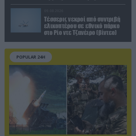
όμως επέλεξαν την απέλαση
09.08.2026
Τέσσερις νεκροί από συντριβή
ελικοπτέρου σε εθνικό πάρκο
στο Ρίο ντε Τζανέιρο (βίντεο)
POPULAR 24H