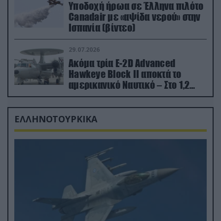
Υποδοχή ήρωα σε Έλληνα πιλότο
Canadair με «αψίδα νερού» στην
Ισπανία (βίντεο)
29.07.2026
Ακόμα τρία E-2D Advanced
Hawkeye Block II αποκτά το
αμερικανικό Ναυτικό – Στο 1,2
δισ.δολάρια το κόστος
ΕΛΛΗΝΟΤΟΥΡΚΙΚΑ