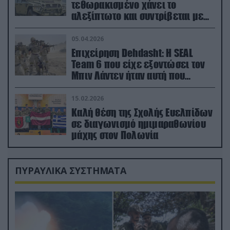
τεθωρακισμένο χάνει το
αλεξίπτωτο και συντρίβεται με
ορμή στο έδαφος (βίντεο)
05.04.2026
Επιχείρηση Dehdasht: Η SEAL
Team 6 που είχε εξοντώσει τον
Μπιν Λάντεν ήταν αυτή που
διέσωσε τον πιλότο του F-15
15.02.2026
Καλή θέση της Σχολής Ευελπίδων
σε διαγωνισμό ημιμαραθωνίου
μάχης στον Πολωνία
ΠΥΡΑΥΛΙΚΑ ΣΥΣΤΗΜΑΤΑ