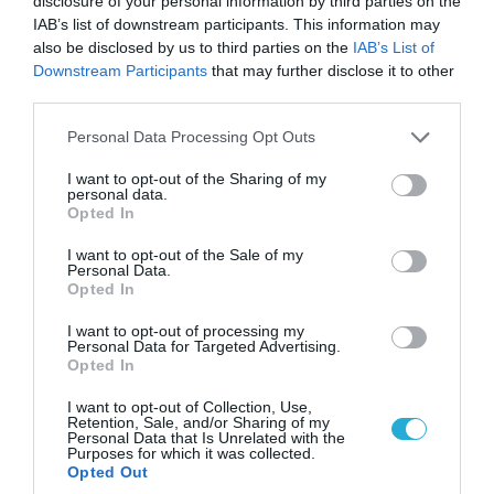
disclosure of your personal information by third parties on the
IAB’s list of downstream participants. This information may
also be disclosed by us to third parties on the
IAB’s List of
Downstream Participants
that may further disclose it to other
third parties.
07.08.2026 | 20:02
Please note that this website/app uses one or more Google
Personal Data Processing Opt Outs
Ο Γιάννης Αλαφούζος «τέλειωσε» τον
services and may gather and store information including but
not limited to your visit or usage behaviour. You may click to
I want to opt-out of the Sharing of my
Κωνσταντίνο Ζούλα από τον ΣΚΑΪ – Ο λόγος της
personal data.
grant or deny consent to Google and its third-party tags to
απομάκρυνσής του
Opted In
use your data for below specified purposes in below Google
consent section.
I want to opt-out of the Sale of my
Personal Data.
Opted In
I want to opt-out of processing my
Personal Data for Targeted Advertising.
Opted In
I want to opt-out of Collection, Use,
Retention, Sale, and/or Sharing of my
Personal Data that Is Unrelated with the
Purposes for which it was collected.
Opted Out