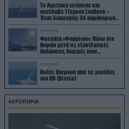
Το Λιμενικό εντόπισε και
συνέλαβε 17χρονο Σουδανό –
Ήταν διακινητής 34 παράνομων
μεταναστών
30.06.2026
Φρεγάτα «Φορμίων»: Πίσω στο
Λοριάν μετά τις εξαντλητικές
θαλάσσιες δοκιμές στον
απαιτητικό Βισκαϊκό
25.06.2026
Βολές Harpoon από τις μονάδες
του ΠΝ (βίντεο)
ΑΕΡΟΠΟΡΙΑ