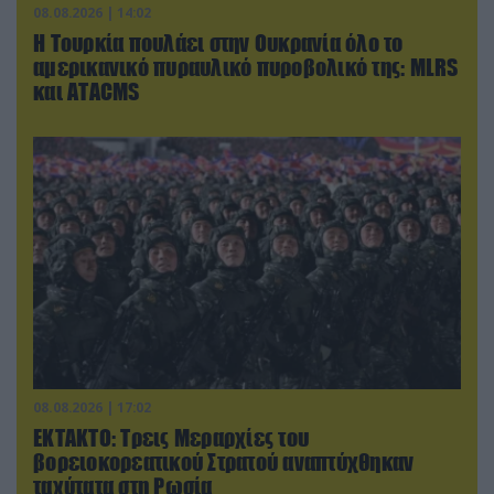
08.08.2026 | 14:02
Η Τουρκία πουλάει στην Ουκρανία όλο το
αμερικανικό πυραυλικό πυροβολικό της: MLRS
και ΑΤΑCMS
08.08.2026 | 17:02
ΕΚΤΑΚΤΟ: Τρεις Μεραρχίες του
βορειοκορεατικού Στρατού αναπτύχθηκαν
ταχύτατα στη Ρωσία