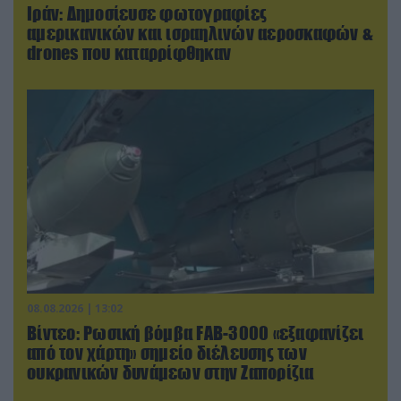
Ιράν: Δημοσίευσε φωτογραφίες
αμερικανικών και ισραηλινών αεροσκαφών &
drones που καταρρίφθηκαν
08.08.2026 | 13:02
Βίντεο: Ρωσική βόμβα FAB-3000 «εξαφανίζει
από τον χάρτη» σημείο διέλευσης των
ουκρανικών δυνάμεων στην Ζαπορίζια