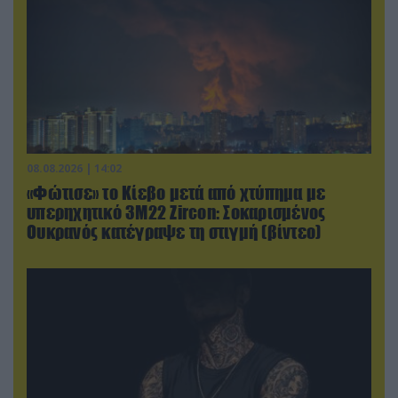
08.08.2026 | 14:02
«Φώτισε» το Κίεβο μετά από χτύπημα με
υπερηχητικό 3M22 Zircon: Σοκαρισμένος
Ουκρανός κατέγραψε τη στιγμή (βίντεο)