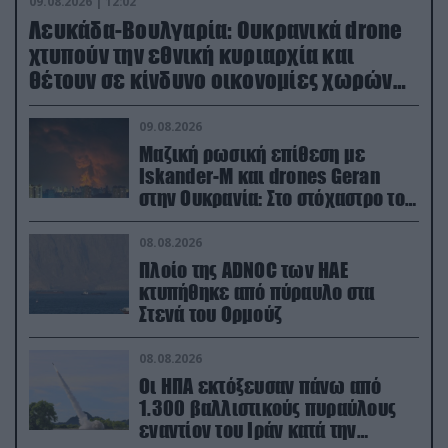
09.08.2026 | 12:02
Λευκάδα-Βουλγαρία: Ουκρανικά drone
χτυπούν την εθνική κυριαρχία και
θέτουν σε κίνδυνο οικονομίες χωρών
του ΝΑΤΟ
09.08.2026
Μαζική ρωσική επίθεση με
Iskander-M και drones Geran
στην Ουκρανία: Στο στόχαστρο το
εργοστάσιο των Flamingo
08.08.2026
Πλοίο της ADNOC των ΗΑΕ
κτυπήθηκε από πύραυλο στα
Στενά του Ορμούζ
08.08.2026
Οι ΗΠΑ εκτόξευσαν πάνω από
1.300 βαλλιστικούς πυραύλους
εναντίον του Ιράν κατά την