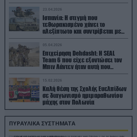
23.04.2026
Ισπανία: Η στιγμή που
τεθωρακισμένο χάνει το
αλεξίπτωτο και συντρίβεται με
ορμή στο έδαφος (βίντεο)
05.04.2026
Επιχείρηση Dehdasht: Η SEAL
Team 6 που είχε εξοντώσει τον
Μπιν Λάντεν ήταν αυτή που
διέσωσε τον πιλότο του F-15
15.02.2026
Καλή θέση της Σχολής Ευελπίδων
σε διαγωνισμό ημιμαραθωνίου
μάχης στον Πολωνία
ΠΥΡΑΥΛΙΚΑ ΣΥΣΤΗΜΑΤΑ