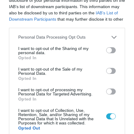
disclosure of your personal information by third parties on the
IAB’s list of downstream participants. This information may
also be disclosed by us to third parties on the
IAB’s List of
Downstream Participants
that may further disclose it to other
third parties.
Please note that this website/app uses one or more Google
Personal Data Processing Opt Outs
services and may gather and store information including but
not limited to your visit or usage behaviour. You may click to
I want to opt-out of the Sharing of my
personal data.
grant or deny consent to Google and its third-party tags to
06.08.2026 | 14:02
Opted In
use your data for below specified purposes in below Google
«Επιχείρηση ελεύθερα πεζοδρόμια» στην
consent section.
I want to opt-out of the Sale of my
Αθήνα: Απομακρύνθηκαν παράνομα
Personal Data.
αντικείμενα από κοινόχρηστους χώρους
Opted In
I want to opt-out of processing my
Personal Data for Targeted Advertising.
Opted In
I want to opt-out of Collection, Use,
Retention, Sale, and/or Sharing of my
Personal Data that Is Unrelated with the
Purposes for which it was collected.
Opted Out