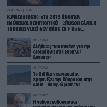
24.07.2026 | 22:02
Κ.Μητσοτάκης: «Το 2019 ήμασταν
αδύναμοι στρατιωτικά – Σήμερα είναι η
Τουρκία γιατί δεν πήρε τα F-35!»
(βίντεο)
09.07.2026
Αλήθειες που πονάνε για την
ετοιμότητα στις Ένοπλες
Δυνάμεις
08.07.2026
Το βιβλίο γεωγραφίας
εμφανίζει την Κύπρο και στην
Ασία! – Αναγνώρισαν τα
κατεχόμενα; (φωτο)
04.07.2026
Η γελοία κυβερνητική
ανακοίνωση για την γκάφα του