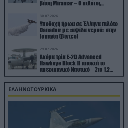
βάση Miramar – Ο πιλότος
εκτινάχθηκε εγκαίρως
30.07.2026
Υποδοχή ήρωα σε Έλληνα πιλότο
Canadair με «αψίδα νερού» στην
Ισπανία (βίντεο)
29.07.2026
Ακόμα τρία E-2D Advanced
Hawkeye Block II αποκτά το
αμερικανικό Ναυτικό – Στο 1,2
δισ.δολάρια το κόστος
ΕΛΛΗΝΟΤΟΥΡΚΙΚΑ