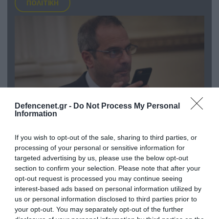
ΠΟΛΙΤΙΚΗ
Defencenet.gr -
Do Not Process My Personal
Information
07.08.2026 | 20:02
If you wish to opt-out of the sale, sharing to third parties, or
Ο Γιάννης Αλαφούζος «τέλειωσε» τον
processing of your personal or sensitive information for
targeted advertising by us, please use the below opt-out
Κωνσταντίνο Ζούλα από τον ΣΚΑΪ – Ο λόγος της
section to confirm your selection. Please note that after your
απομάκρυνσής του
opt-out request is processed you may continue seeing
interest-based ads based on personal information utilized by
us or personal information disclosed to third parties prior to
your opt-out. You may separately opt-out of the further