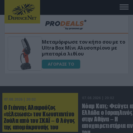
 το
«Μαγική» φόρμουλα τριβόλι + VIP
για αύξηση της λίμπιντο
ΑΓΟΡΑΣΕ ΤΟ
07.08.2026 | 20:02
07.08.2026 | 20:02
Νόαμ Κατς: Φεύγει α
Ο Γιάννης Αλαφούζος
Ελλάδα ο Ισραηλινό
«τέλειωσε» τον Κωνσταντίνο
στην Αθήνα – Η
Ζούλα από τον ΣΚΑΪ – Ο λόγος
αποχαιρετιστήρια α
της απομάκρυνσής του
του