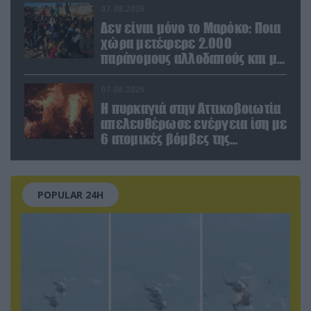
07.08.2026
Δεν είναι μόνο το Μαρόκο: Ποια
χώρα μετέφερε 2.000
παράνομους αλλοδαπούς και με
ναρκωτικά στην Ισπανία
(βίντεο)
07.08.2026
Η πυρκαγιά στην Αττικοβοιωτία
απελευθέρωσε ενέργεια ίση με
6 ατομικές βόμβες της
Χιροσίμα!
POPULAR 24H