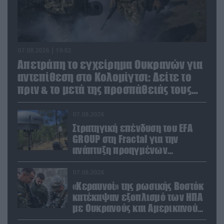
07.08.2026 | 19:02
Απετράπη το εγχείρημα Ουκρανών για
αντεπίθεση στο Κολομίγτσι: Δείτε το
πριν & το μετά της προσπάθειάς τους
(βίντεο)
07.08.2026
Στρατηγική επένδυση του EFA
GROUP στη Fractal για την
ανάπτυξη προηγμένων
αμυντικών τεχνολογιών σε
Ελλάδα και Κύπρο
07.08.2026
«Κεραυνοί» της ρωσικής Βοστόκ
κατέκαψαν εξοπλισμό των ΗΠΑ
με Ουκρανούς και Αμερικανούς
μισθοφόρους – Δείτε βίντεο