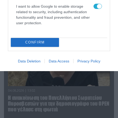
04.08.2026 | 15:02
I want to allow Google to enable storage
Αυτή την ώρα το τελευταίο «αντίο» στον πρώην
related to security, including authentication
υπουργό Ι.Βαρβιτσιώτη (φωτο)
functionality and fraud prevention, and other
user protection.
CONFIRM
Data Deletion
Data Access
Privacy Policy
04.08.2026 | 13:02
Η ανακοίνωση του Πανελλήνιου Σωματείου
Πυροσβεστών για την δημοσιογράφο του OPEN
που γέλασε στη φωτιά