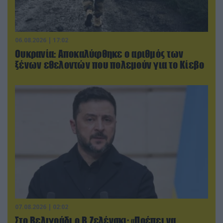
06.08.2026 | 17:02
Ουκρανία: Αποκαλύφθηκε ο αριθμός των
ξένων εθελοντών που πολεμούν για το Κίεβο
07.08.2026 | 02:02
Στο Βελιγράδι ο Β.Ζελένσκι: «Πρέπει να