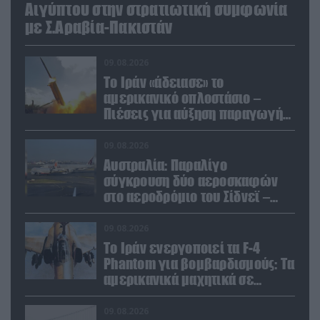
Αιγύπτου στην στρατιωτική συμφωνία
με Σ.Αραβία-Πακιστάν
09.08.2026
Το Ιράν «άδειασε» το
αμερικανικό οπλοστάσιο –
Πιέσεις για αύξηση παραγωγής
Patriot και THAAD
09.08.2026
Αυστραλία: Παραλίγο
σύγκρουση δύο αεροσκαφών
στο αεροδρόμιο του Σίδνεϊ –
Ένας τραυματίας (βίντεο)
09.08.2026
Το Ιράν ενεργοποιεί τα F-4
Phantom για βομβαρδισμούς: Τα
αμερικανικά μαχητικά σε
ετοιμότητα να χτυπήσουν
Αμερικανούς
09.08.2026