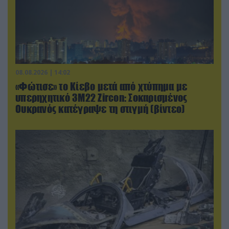
08.08.2026 | 14:02
«Φώτισε» το Κίεβο μετά από χτύπημα με
υπερηχητικό 3M22 Zircon: Σοκαρισμένος
Ουκρανός κατέγραψε τη στιγμή (βίντεο)