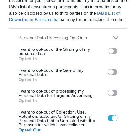
disclosure of your personal information by third parties on the
IAB’s list of downstream participants. This information may
also be disclosed by us to third parties on the
IAB’s List of
Downstream Participants
that may further disclose it to other
third parties.
Please note that this website/app uses one or more Google
Personal Data Processing Opt Outs
services and may gather and store information including but
not limited to your visit or usage behaviour. You may click to
I want to opt-out of the Sharing of my
personal data.
grant or deny consent to Google and its third-party tags to
Opted In
use your data for below specified purposes in below Google
consent section.
09.08.2026 | 12:02
I want to opt-out of the Sale of my
Personal Data.
Οι Χούθι δοκιμάζουν της αμυντική συμμαχία
Opted In
Τουρκίας-Σ.Αραβίας – Το παράδοξο των
ελληνικών Patriot στην περιοχή
I want to opt-out of processing my
Personal Data for Targeted Advertising.
Opted In
I want to opt-out of Collection, Use,
ΠΟΛΙΤΙΚΗ
Retention, Sale, and/or Sharing of my
Personal Data that Is Unrelated with the
Purposes for which it was collected.
Opted Out