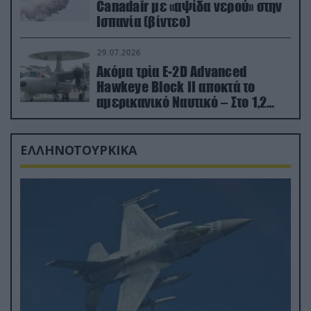
Canadair με «αψίδα νερού» στην
Ισπανία (βίντεο)
29.07.2026
Ακόμα τρία E-2D Advanced
Hawkeye Block II αποκτά το
αμερικανικό Ναυτικό – Στο 1,2
δισ.δολάρια το κόστος
ΕΛΛΗΝΟΤΟΥΡΚΙΚΑ