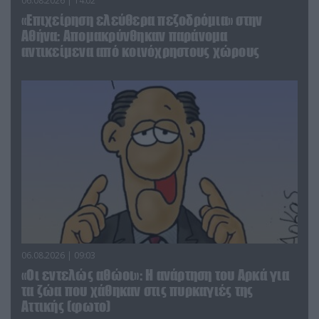
06.08.2026 | 14:02
«Επιχείρηση ελεύθερα πεζοδρόμια» στην
Αθήνα: Απομακρύνθηκαν παράνομα
αντικείμενα από κοινόχρηστους χώρους
06.08.2026 | 09:03
«Οι εντελώς αθώοι»: Η ανάρτηση του Αρκά για
τα ζώα που χάθηκαν στις πυρκαγιές της
Αττικής (φωτο)