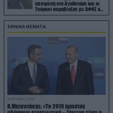
αποτροπή στο Αγαθονήσι και οι
Τούρκοι παραβίαζαν με ΑΦΝΣ και
drone
ΕΘΝΙΚΑ ΘΕΜΑΤΑ
24.07.2026 | 22:02
Κ.Μητσοτάκης: «Το 2019 ήμασταν
αδύναμοι στρατιωτικά – Σήμερα είναι η