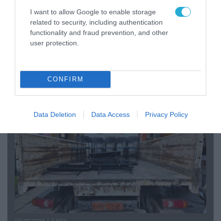
I want to allow Google to enable storage
related to security, including authentication
functionality and fraud prevention, and other
user protection.
07.08.2026 | 20:02
Ο Γιάννης Αλαφούζος «τέλειωσε» τον
Κωνσταντίνο Ζούλα από τον ΣΚΑΪ – Ο λόγος της
απομάκρυνσής του
CONFIRM
Data Deletion
Data Access
Privacy Policy