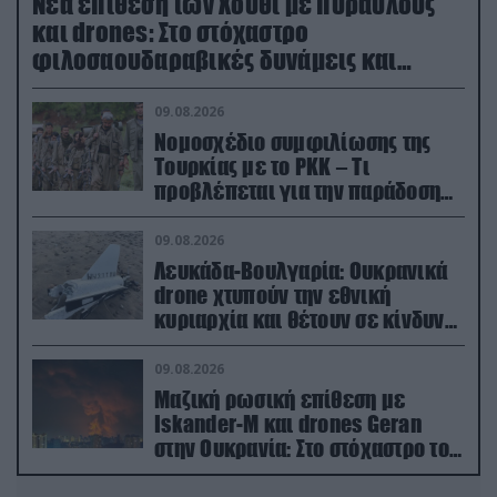
Νέα επίθεση των Χούθι με πυραύλους
και drones: Στο στόχαστρο
φιλοσαουδαραβικές δυνάμεις και
εγκαταστάσεις
09.08.2026
Νομοσχέδιο συμφιλίωσης της
Τουρκίας με το ΡΚΚ – Τι
προβλέπεται για την παράδοση
των όπλων
09.08.2026
Λευκάδα-Βουλγαρία: Ουκρανικά
drone χτυπούν την εθνική
κυριαρχία και θέτουν σε κίνδυνο
οικονομίες χωρών του ΝΑΤΟ
09.08.2026
Μαζική ρωσική επίθεση με
Iskander-M και drones Geran
στην Ουκρανία: Στο στόχαστρο το
εργοστάσιο των Flamingo