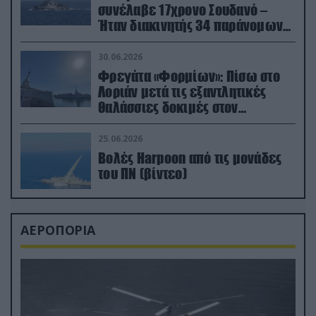
συνέλαβε 17χρονο Σουδανό –
Ήταν διακινητής 34 παράνομων
μεταναστών
30.06.2026
Φρεγάτα «Φορμίων»: Πίσω στο
Λοριάν μετά τις εξαντλητικές
θαλάσσιες δοκιμές στον
απαιτητικό Βισκαϊκό
25.06.2026
Βολές Harpoon από τις μονάδες
του ΠΝ (βίντεο)
ΑΕΡΟΠΟΡΙΑ