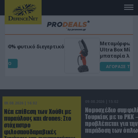
Μεταμόρφωσε τον κήπο σου με το
ικό
Ultra Box Μίνι Αλυσοπρίονο με
μπαταρία λιθίου
ΑΓΟΡΑΣΕ ΤΟ
09.08.2026 | 15:02
09.08.2026 | 16:02
Νομοσχέδιο συμφιλ
Νέα επίθεση των Χούθι με
Τουρκίας με το ΡΚΚ –
πυραύλους και drones: Στο
προβλέπεται για την
στόχαστρο
παράδοση των όπλω
φιλοσαουδαραβικές