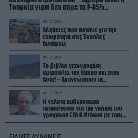
Τουρκία γιατί δεν πήρε τα F-35!»
(βίντεο)
09.07.2026
Αλήθειες που πονάνε για την
ετοιμότητα στις Ένοπλες
Δυνάμεις
08.07.2026
Το βιβλίο γεωγραφίας
εμφανίζει την Κύπρο και στην
Ασία! – Αναγνώρισαν τα
κατεχόμενα; (φωτο)
04.07.2026
Η γελοία κυβερνητική
ανακοίνωση για την γκάφα του
γραφικού ΣΕΑ Θ.Ντόκου με τους
Ρώσους φαρσέρ
ΕΙΔΙΚΕΣ ΔΥΝΑΜΕΙΣ