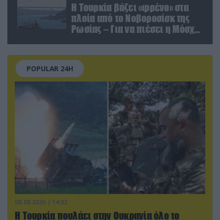
Η Τουρκία βάζει «φρένο» στα
πλοία από το Νοβοροσίσκ της
Ρωσίας – Για να πιέσει η Μόσχα
το Ιράν;
POPULAR 24H
08.08.2026 | 14:02
Η Τουρκία πουλάει στην Ουκρανία όλο το