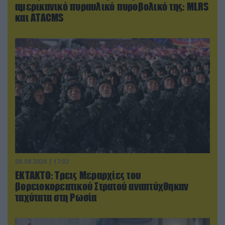
αμερικανικό πυραυλικό πυροβολικό της: MLRS
και ΑΤΑCMS
08.08.2026 | 17:02
ΕΚΤΑΚΤΟ: Τρεις Μεραρχίες του
βορειοκορεατικού Στρατού αναπτύχθηκαν
ταχύτατα στη Ρωσία