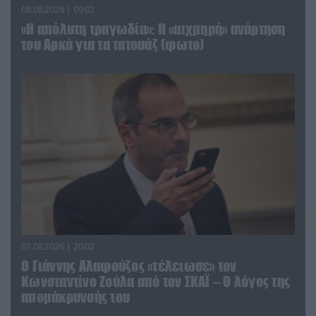
08.08.2026 | 09:02
«Η απόλυτη τραγωδία»: Η «αιχμηρή» ανάρτηση
του Αρκά για τα τατουάζ (φωτο)
07.08.2026 | 20:02
Ο Γιάννης Αλαφούζος «τέλειωσε» τον
Κωνσταντίνο Ζούλα από τον ΣΚΑΪ – Ο λόγος της
απομάκρυνσής του