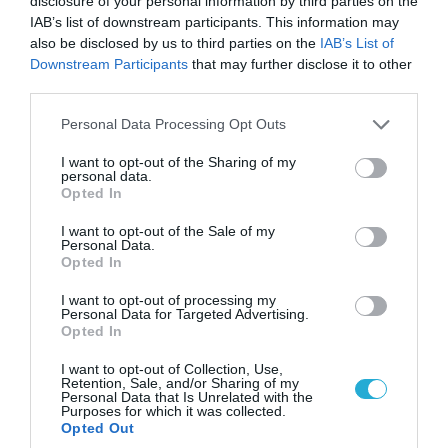
disclosure of your personal information by third parties on the
IAB’s list of downstream participants. This information may
08.08.2026 | 14:02
also be disclosed by us to third parties on the
IAB’s List of
Downstream Participants
that may further disclose it to other
Η Τουρκία πουλάει στην Ουκρανία όλο το
third parties.
αμερικανικό πυραυλικό πυροβολικό της: MLRS
και ΑΤΑCMS
Please note that this website/app uses one or more Google
Personal Data Processing Opt Outs
services and may gather and store information including but
not limited to your visit or usage behaviour. You may click to
I want to opt-out of the Sharing of my
personal data.
grant or deny consent to Google and its third-party tags to
Opted In
use your data for below specified purposes in below Google
consent section.
I want to opt-out of the Sale of my
Personal Data.
Opted In
I want to opt-out of processing my
Personal Data for Targeted Advertising.
Opted In
I want to opt-out of Collection, Use,
Retention, Sale, and/or Sharing of my
Personal Data that Is Unrelated with the
07.08.2026 | 16:02
Purposes for which it was collected.
Κ.Τσίγκας για νέα Canadair DHC-515: «Θα
Opted Out