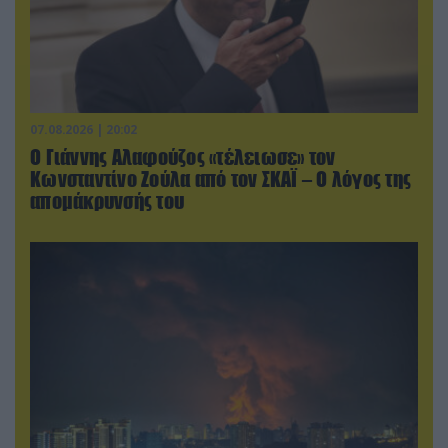
07.08.2026 | 20:02
Ο Γιάννης Αλαφούζος «τέλειωσε» τον
Κωνσταντίνο Ζούλα από τον ΣΚΑΪ – Ο λόγος της
απομάκρυνσής του