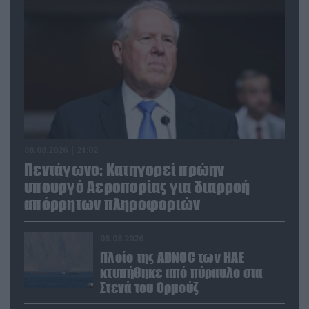
08.08.2026 | 21:02
Πεντάγωνο: Κατηγορεί πρώην
υπουργό Αεροπορίας για διαρροή
απόρρητων πληροφοριών
08.08.2026
Πλοίο της ADNOC των ΗΑΕ
κτυπήθηκε από πύραυλο στα
Στενά του Ορμούζ