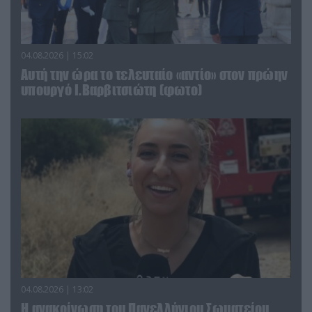
04.08.2026 | 15:02
Αυτή την ώρα το τελευταίο «αντίο» στον πρώην
υπουργό Ι.Βαρβιτσιώτη (φωτο)
04.08.2026 | 13:02
Η ανακοίνωση του Πανελλήνιου Σωματείου