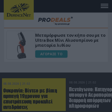
Μεταμόρφωσε τον κήπο σου με το
ικό
Ultra Box Μίνι Αλυσοπρίονο με
μπαταρία λιθίου
ΑΓΟΡΑΣΕ ΤΟ
08.08.2026 | 21:02
08.08.2026 | 21:02
Πεντάγωνο: Κατηγο
Ουκρανία: Βίντεο με βίαιη
υπουργό Αεροπορίας
αρπαγή 19χρονου για
διαρροή απόρρητων
επιστράτευση προκαλεί
πληροφοριών
αντιδράσεις