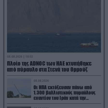
08.08.2026 | 18:02
Πλοίο της ADNOC των ΗΑΕ κτυπήθηκε
από πύραυλο στα Στενά του Ορμούζ
08.08.2026
Οι ΗΠΑ εκτόξευσαν πάνω από
1.300 βαλλιστικούς πυραύλους
εναντίον του Ιράν κατά την
διάρκεια του πολέμου