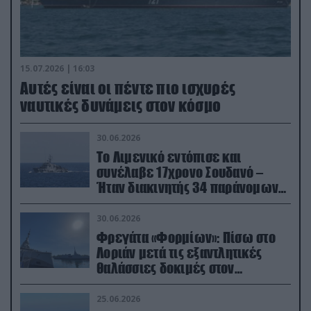
15.07.2026 | 16:03
Aυτές είναι οι πέντε πιο ισχυρές
ναυτικές δυνάμεις στον κόσμο
30.06.2026
Το Λιμενικό εντόπισε και
συνέλαβε 17χρονο Σουδανό –
Ήταν διακινητής 34 παράνομων
μεταναστών
30.06.2026
Φρεγάτα «Φορμίων»: Πίσω στο
Λοριάν μετά τις εξαντλητικές
θαλάσσιες δοκιμές στον
απαιτητικό Βισκαϊκό
25.06.2026