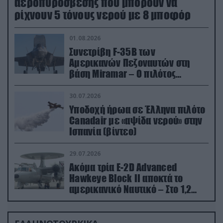
αεροπυρόσβεσης που μπορούν να
ρίχνουν 5 τόνους νερού με 8 μποφόρ
01.08.2026
Συνετρίβη F-35B των
Αμερικανών Πεζοναυτών στη
βάση Miramar – Ο πιλότος
εκτινάχθηκε εγκαίρως
30.07.2026
Υποδοχή ήρωα σε Έλληνα πιλότο
Canadair με «αψίδα νερού» στην
Ισπανία (βίντεο)
29.07.2026
Ακόμα τρία E-2D Advanced
Hawkeye Block II αποκτά το
αμερικανικό Ναυτικό – Στο 1,2
δισ.δολάρια το κόστος