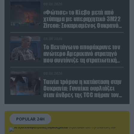
08.08.2026
«Φώτισε» το Κίεβο μετά από
χτύπημα με υπερηχητικό 3M22
Zircon: Σοκαρισμένος Ουκρανός
κατέγραψε τη στιγμή (βίντεο)
08.08.2026
Το Πεντάγωνο απομάκρυνε τον
ανώτερο Αμερικανό στρατηγό
που συντόνιζε τη στρατιωτική
βοήθεια προς την Ουκρανία
08.08.2026
Ταινία τρόμου η κατάσταση στην
Ουκρανία: Γυναίκα ουρλιάζει
όταν άνδρες της TCC πήραν τον
σύντροφό της (βίντεο)
POPULAR 24H