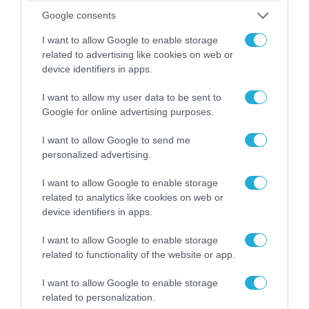
πετούν τη νύχτα αλλά δεν θα πραγματοποιούν
ρίψεις νερού»
Google consents
I want to allow Google to enable storage
related to advertising like cookies on web or
device identifiers in apps.
I want to allow my user data to be sent to
Google for online advertising purposes.
I want to allow Google to send me
personalized advertising.
I want to allow Google to enable storage
related to analytics like cookies on web or
device identifiers in apps.
07.08.2026 | 18:02
«Κεραυνοί» της ρωσικής Βοστόκ κατέκαψαν
I want to allow Google to enable storage
εξοπλισμό των ΗΠΑ με Ουκρανούς και
related to functionality of the website or app.
Αμερικανούς μισθοφόρους – Δείτε βίντεο
I want to allow Google to enable storage
related to personalization.