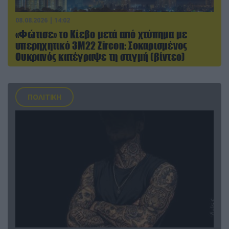
08.08.2026 | 14:02
«Φώτισε» το Κίεβο μετά από χτύπημα με
υπερηχητικό 3M22 Zircon: Σοκαρισμένος
Ουκρανός κατέγραψε τη στιγμή (βίντεο)
ΠΟΛΙΤΙΚΗ