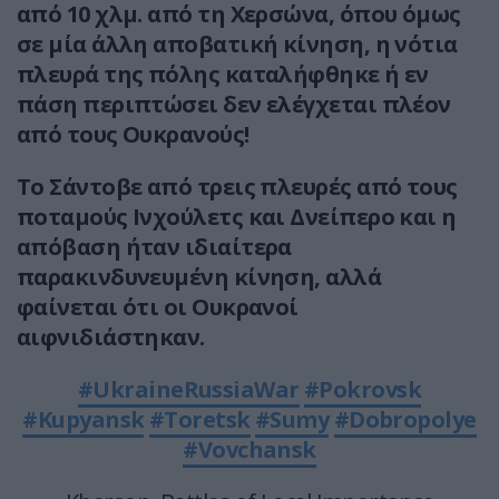
από 10 χλμ. από τη Χερσώνα, όπου όμως
σε μία άλλη αποβατική κίνηση, η νότια
πλευρά της πόλης καταλήφθηκε ή εν
πάση περιπτώσει δεν ελέγχεται πλέον
από τους Ουκρανούς!
Το Σάντοβε από τρεις πλευρές από τους
ποταμούς Ινχούλετς και Δνείπερο και η
απόβαση ήταν ιδιαίτερα
παρακινδυνευμένη κίνηση, αλλά
φαίνεται ότι οι Ουκρανοί
αιφνιδιάστηκαν.
#UkraineRussiaWar
#Pokrovsk
#Kupyansk
#Toretsk
#Sumy
#Dobropolye
#Vovchansk