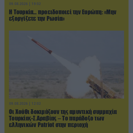
09.08.2026 | 19:02
Η Τουρκία… προειδοποιεί την Ευρώπη: «Μην
εξοργίζετε την Ρωσία»
09.08.2026 | 12:02
Οι Χούθι δοκιμάζουν της αμυντική συμμαχία
Τουρκίας-Σ.Αραβίας – Το παράδοξο των
ελληνικών Patriot στην περιοχή