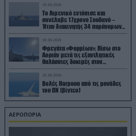
30.06.2026
Το Λιμενικό εντόπισε και
συνέλαβε 17χρονο Σουδανό –
Ήταν διακινητής 34 παράνομων
μεταναστών
30.06.2026
Φρεγάτα «Φορμίων»: Πίσω στο
Λοριάν μετά τις εξαντλητικές
θαλάσσιες δοκιμές στον
απαιτητικό Βισκαϊκό
25.06.2026
Βολές Harpoon από τις μονάδες
του ΠΝ (βίντεο)
ΑΕΡΟΠΟΡΙΑ