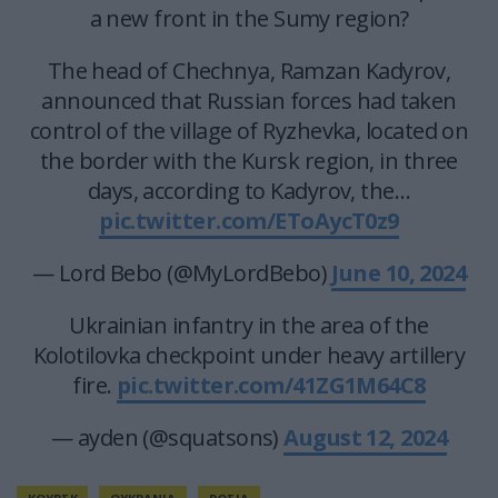
a new front in the Sumy region?
The head of Chechnya, Ramzan Kadyrov,
announced that Russian forces had taken
control of the village of Ryzhevka, located on
the border with the Kursk region, in three
days, according to Kadyrov, the…
pic.twitter.com/EToAycT0z9
— Lord Bebo (@MyLordBebo)
June 10, 2024
Ukrainian infantry in the area of ​​the
Kolotilovka checkpoint under heavy artillery
fire.
pic.twitter.com/41ZG1M64C8
— ayden (@squatsons)
August 12, 2024