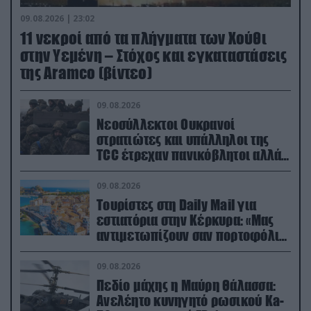
09.08.2026 | 23:02
11 νεκροί από τα πλήγματα των Χούθι
στην Υεμένη – Στόχος και εγκαταστάσεις
της Aramco (βίντεο)
09.08.2026
Νεοσύλλεκτοι Ουκρανοί
στρατιώτες και υπάλληλοι της
TCC έτρεχαν πανικόβλητοι αλλά…
εξοντώθηκαν – Δείτε βίντεο
09.08.2026
Τουρίστες στη Daily Mail για
εστιατόρια στην Κέρκυρα: «Μας
αντιμετωπίζουν σαν πορτοφόλια
με πόδια»
09.08.2026
Πεδίο μάχης η Μαύρη Θάλασσα:
Ανελέητο κυνηγητό ρωσικού Ka-