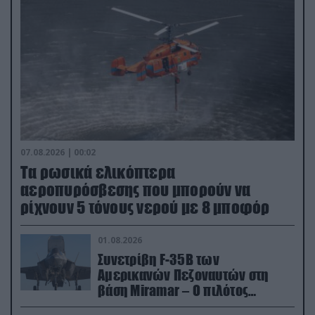
07.08.2026 | 00:02
Τα ρωσικά ελικόπτερα
αεροπυρόσβεσης που μπορούν να
ρίχνουν 5 τόνους νερού με 8 μποφόρ
01.08.2026
Συνετρίβη F-35B των
Αμερικανών Πεζοναυτών στη
βάση Miramar – Ο πιλότος
εκτινάχθηκε εγκαίρως