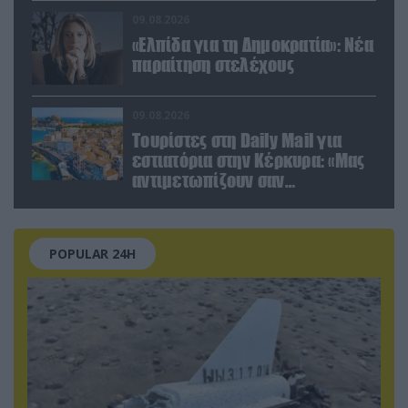
βίντεο
09.08.2026
«Ελπίδα για τη Δημοκρατία»: Νέα
παραίτηση στελέχους
09.08.2026
Τουρίστες στη Daily Mail για
εστιατόρια στην Κέρκυρα: «Μας
αντιμετωπίζουν σαν
πορτοφόλια με πόδια»
POPULAR 24H