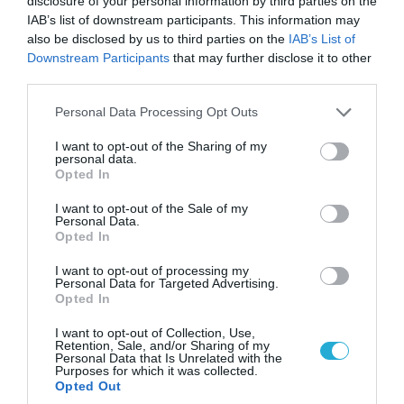
disclosure of your personal information by third parties on the
βίντεο
IAB’s list of downstream participants. This information may
also be disclosed by us to third parties on the
IAB’s List of
Downstream Participants
that may further disclose it to other
third parties.
Please note that this website/app uses one or more Google
Personal Data Processing Opt Outs
services and may gather and store information including but
not limited to your visit or usage behaviour. You may click to
I want to opt-out of the Sharing of my
personal data.
grant or deny consent to Google and its third-party tags to
Opted In
use your data for below specified purposes in below Google
consent section.
I want to opt-out of the Sale of my
Personal Data.
Opted In
I want to opt-out of processing my
09.08.2026 | 23:02
Personal Data for Targeted Advertising.
Νεοσύλλεκτοι Ουκρανοί στρατιώτες και
Opted In
υπάλληλοι της TCC έτρεχαν πανικόβλητοι
I want to opt-out of Collection, Use,
αλλά… εξοντώθηκαν – Δείτε βίντεο
Retention, Sale, and/or Sharing of my
Personal Data that Is Unrelated with the
Purposes for which it was collected.
Opted Out