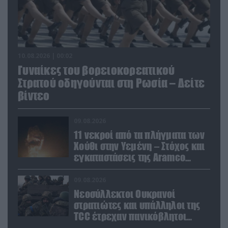
10.08.2026 | 00:02
Γυναίκες του βορειοκορεατικού
Στρατού οδηγούνται στη Ρωσία – Δείτε
βίντεο
09.08.2026
11 νεκροί από τα πλήγματα των
Χούθι στην Υεμένη – Στόχος και
εγκαταστάσεις της Aramco
(βίντεο)
09.08.2026
Νεοσύλλεκτοι Ουκρανοί
στρατιώτες και υπάλληλοι της
TCC έτρεχαν πανικόβλητοι
αλλά… εξοντώθηκαν – Δείτε