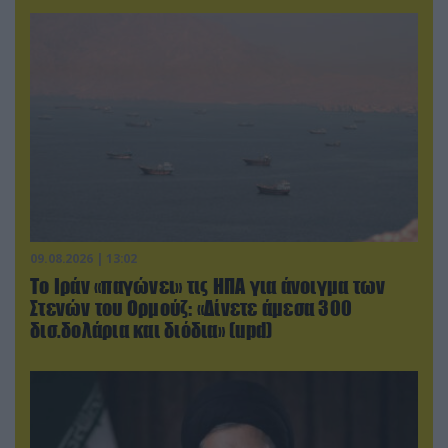
09.08.2026 | 13:02
Το Ιράν «παγώνει» τις ΗΠΑ για άνοιγμα των
Στενών του Ορμούζ: «Δίνετε άμεσα 300
δισ.δολάρια και διόδια» (upd)