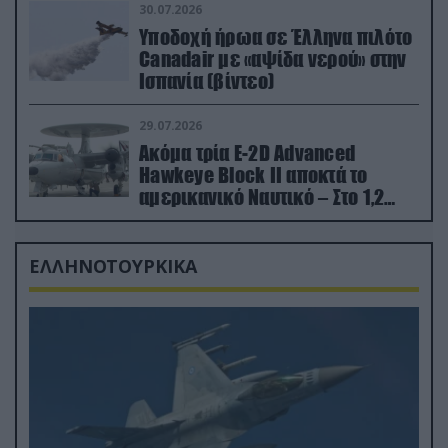
30.07.2026
Υποδοχή ήρωα σε Έλληνα πιλότο
Canadair με «αψίδα νερού» στην
Ισπανία (βίντεο)
29.07.2026
Ακόμα τρία E-2D Advanced
Hawkeye Block II αποκτά το
αμερικανικό Ναυτικό – Στο 1,2
δισ.δολάρια το κόστος
ΕΛΛΗΝΟΤΟΥΡΚΙΚΑ