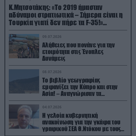
Κ.Μητσοτάκης: «Το 2019 ήμασταν
αδύναμοι στρατιωτικά – Σήμερα είναι η
Τουρκία γιατί δεν πήρε τα F-35!»
(βίντεο)
09.07.2026
Αλήθειες που πονάνε για την
ετοιμότητα στις Ένοπλες
Δυνάμεις
08.07.2026
Το βιβλίο γεωγραφίας
εμφανίζει την Κύπρο και στην
Ασία! – Αναγνώρισαν τα
κατεχόμενα; (φωτο)
04.07.2026
Η γελοία κυβερνητική
ανακοίνωση για την γκάφα του
γραφικού ΣΕΑ Θ.Ντόκου με τους
Ρώσους φαρσέρ