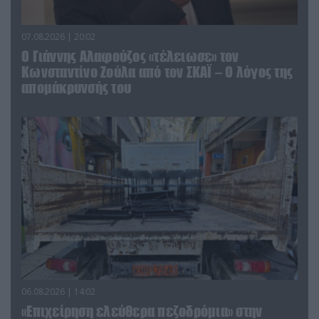
07.08.2026 | 20:02
Ο Γιάννης Αλαφούζος «τέλειωσε» τον
Κωνσταντίνο Ζούλα από τον ΣΚΑΪ – Ο λόγος της
απομάκρυνσής του
06.08.2026 | 14:02
«Επιχείρηση ελεύθερα πεζοδρόμια» στην