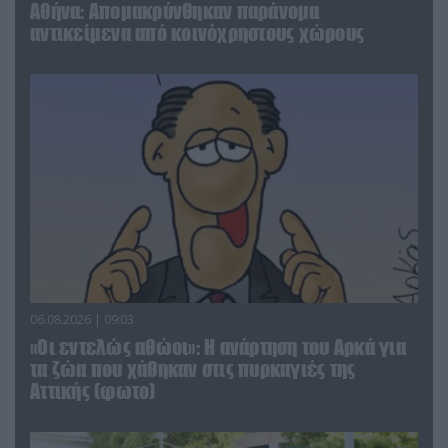
Αθήνα: Απομακρύνθηκαν παράνομα
αντικείμενα από κοινόχρηστους χώρους
06.08.2026 | 09:03
«Οι εντελώς αθώοι»: Η ανάρτηση του Αρκά για
τα ζώα που χάθηκαν στις πυρκαγιές της
Αττικής (φωτο)