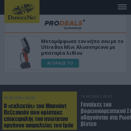
Μεταμόρφωσε τον κήπο σου με το
ικό
Ultra Box Μίνι Αλυσοπρίονο με
μπαταρία λιθίου
ΑΓΟΡΑΣΕ ΤΟ
10.08.2026 | 00:02
10.08.2026 | 02:02
Γυναίκες του
Ο «εκλεκτός» του Μασούντ
βορειοκορεατικού Σ
Πεζεσκιάν που ορίστηκε
οδηγούνται στη Ρωσί
επικεφαλής του ανώτατου
βίντεο
οργάνου ασφαλείας του Ιράν