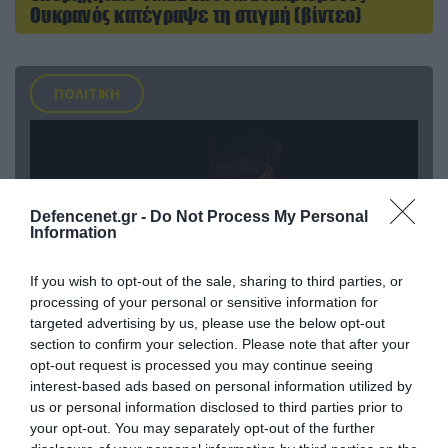
Ουκρανός κατέγραψε τη στιγμή (βίντεο)
ΠΟΛΙΤΙΚΗ
Defencenet.gr -
Do Not Process My Personal
Information
If you wish to opt-out of the sale, sharing to third parties, or
processing of your personal or sensitive information for
targeted advertising by us, please use the below opt-out
section to confirm your selection. Please note that after your
opt-out request is processed you may continue seeing
08.08.2026 | 09:02
interest-based ads based on personal information utilized by
«Η απόλυτη τραγωδία»: Η «αιχμηρή» ανάρτηση
us or personal information disclosed to third parties prior to
του Αρκά για τα τατουάζ (φωτο)
your opt-out. You may separately opt-out of the further