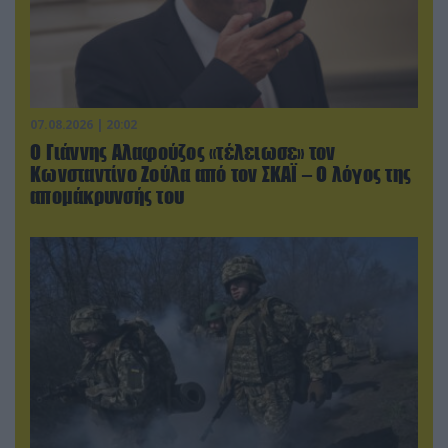
07.08.2026 | 20:02
Ο Γιάννης Αλαφούζος «τέλειωσε» τον
Κωνσταντίνο Ζούλα από τον ΣΚΑΪ – Ο λόγος της
απομάκρυνσής του