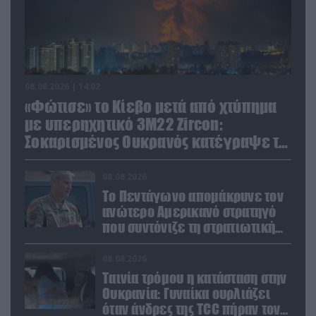
08.08.2026 | 14:02
«Φώτισε» το Κίεβο μετά από χτύπημα
με υπερηχητικό 3M22 Zircon:
Σοκαρισμένος Ουκρανός κατέγραψε τη
στιγμή (βίντεο)
08.08.2026
Το Πεντάγωνο απομάκρυνε τον
ανώτερο Αμερικανό στρατηγό
που συντόνιζε τη στρατιωτική
βοήθεια προς την Ουκρανία
08.08.2026
Ταινία τρόμου η κατάσταση στην
Ουκρανία: Γυναίκα ουρλιάζει
όταν άνδρες της TCC πήραν τον