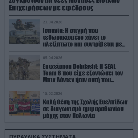
Επιχειρήσεων με εφέδρους
23.04.2026
Ισπανία: Η στιγμή που
τεθωρακισμένο χάνει το
αλεξίπτωτο και συντρίβεται με
ορμή στο έδαφος (βίντεο)
05.04.2026
Επιχείρηση Dehdasht: Η SEAL
Team 6 που είχε εξοντώσει τον
Μπιν Λάντεν ήταν αυτή που
διέσωσε τον πιλότο του F-15
15.02.2026
Καλή θέση της Σχολής Ευελπίδων
σε διαγωνισμό ημιμαραθωνίου
μάχης στον Πολωνία
ΠΥΡΑΥΛΙΚΑ ΣΥΣΤΗΜΑΤΑ