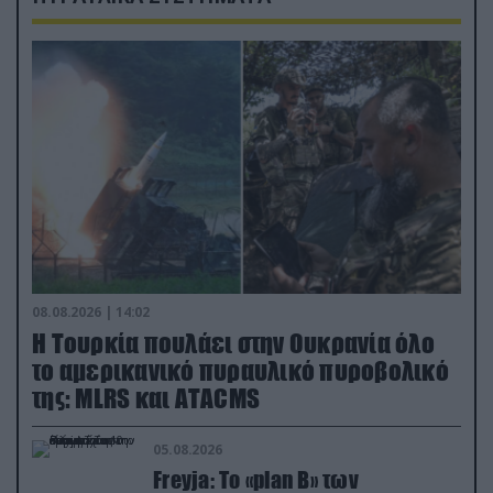
08.08.2026 | 14:02
Η Τουρκία πουλάει στην Ουκρανία όλο
το αμερικανικό πυραυλικό πυροβολικό
της: MLRS και ΑΤΑCMS
05.08.2026
Freyja: Το «plan Β» των