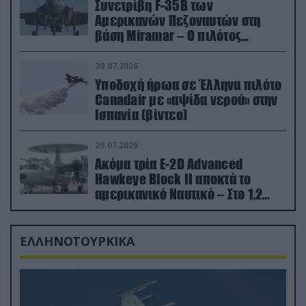
Συνετρίβη F-35B των
Αμερικανών Πεζοναυτών στη
βάση Miramar – Ο πιλότος
εκτινάχθηκε εγκαίρως
30.07.2026
Υποδοχή ήρωα σε Έλληνα πιλότο
Canadair με «αψίδα νερού» στην
Ισπανία (βίντεο)
29.07.2026
Ακόμα τρία E-2D Advanced
Hawkeye Block II αποκτά το
αμερικανικό Ναυτικό – Στο 1,2
δισ.δολάρια το κόστος
ΕΛΛΗΝΟΤΟΥΡΚΙΚΑ