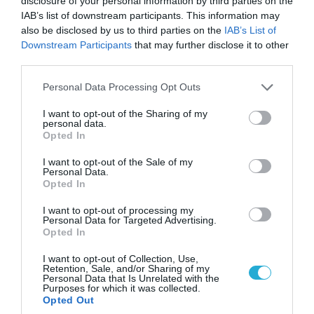
disclosure of your personal information by third parties on the
IAB’s list of downstream participants. This information may
also be disclosed by us to third parties on the
IAB’s List of
Downstream Participants
that may further disclose it to other
third parties.
Please note that this website/app uses one or more Google
Personal Data Processing Opt Outs
services and may gather and store information including but
not limited to your visit or usage behaviour. You may click to
I want to opt-out of the Sharing of my
personal data.
grant or deny consent to Google and its third-party tags to
Opted In
use your data for below specified purposes in below Google
consent section.
I want to opt-out of the Sale of my
Personal Data.
07.08.2026 | 20:02
Opted In
Ο Γιάννης Αλαφούζος «τέλειωσε» τον
Κωνσταντίνο Ζούλα από τον ΣΚΑΪ – Ο λόγος της
I want to opt-out of processing my
Personal Data for Targeted Advertising.
απομάκρυνσής του
Opted In
I want to opt-out of Collection, Use,
Retention, Sale, and/or Sharing of my
Personal Data that Is Unrelated with the
Purposes for which it was collected.
Opted Out