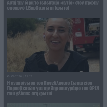
Αυτή την ώρα το τελευταίο «αντίο» στον πρώην
υπουργό Ι.Βαρβιτσιώτη (φωτο)
04.08.2026 | 13:02
Η ανακοίνωση του Πανελλήνιου Σωματείου
Πυροσβεστών για την δημοσιογράφο του OPEN
που γέλασε στη φωτιά