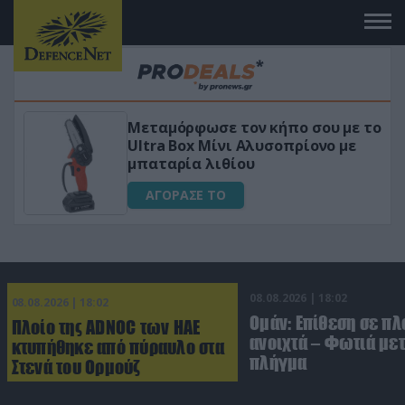
σου με το
«Μαγική» φόρμουλα τριβόλι + 
ονο με
για αύξηση της λίμπιντο
ΑΓΟΡΑΣΕ ΤΟ
08.08.2026 | 18:02
08.08.2026 | 18:02
Ομάν: Επίθεση σε πλ
Πλοίο της ADNOC των ΗΑΕ
ανοιχτά – Φωτιά με
κτυπήθηκε από πύραυλο στα
πλήγμα
Στενά του Ορμούζ