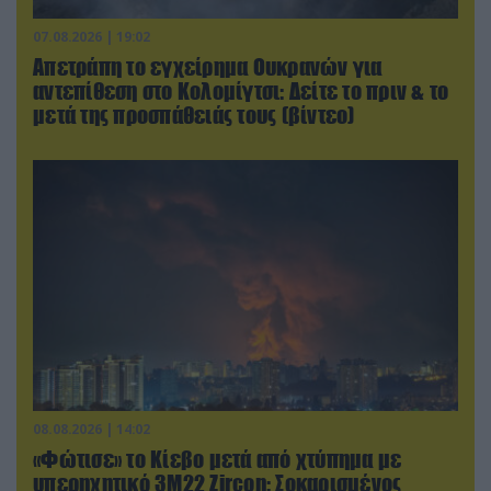
07.08.2026 | 19:02
Απετράπη το εγχείρημα Ουκρανών για
αντεπίθεση στο Κολομίγτσι: Δείτε το πριν & το
μετά της προσπάθειάς τους (βίντεο)
08.08.2026 | 14:02
«Φώτισε» το Κίεβο μετά από χτύπημα με
υπερηχητικό 3M22 Zircon: Σοκαρισμένος