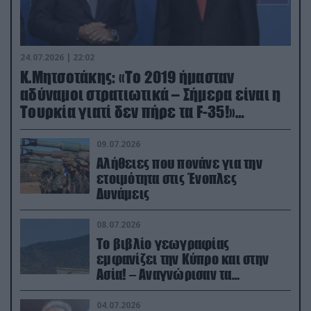
24.07.2026 | 22:02
Κ.Μητσοτάκης: «Το 2019 ήμασταν
αδύναμοι στρατιωτικά – Σήμερα είναι η
Τουρκία γιατί δεν πήρε τα F-35!»
(βίντεο)
09.07.2026
Αλήθειες που πονάνε για την
ετοιμότητα στις Ένοπλες
Δυνάμεις
08.07.2026
Το βιβλίο γεωγραφίας
εμφανίζει την Κύπρο και στην
Ασία! – Αναγνώρισαν τα
κατεχόμενα; (φωτο)
04.07.2026