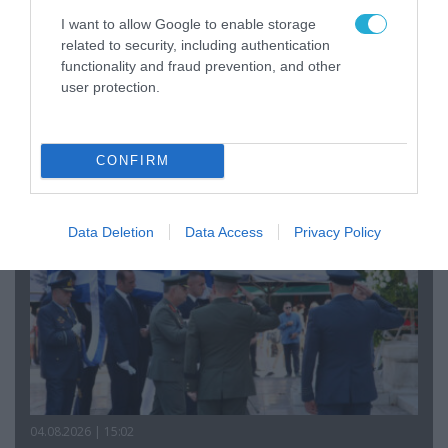
I want to allow Google to enable storage
related to security, including authentication
functionality and fraud prevention, and other
06.08.2026 | 09:03
user protection.
«Οι εντελώς αθώοι»: Η ανάρτηση του Αρκά για
τα ζώα που χάθηκαν στις πυρκαγιές της
Αττικής (φωτο)
CONFIRM
Data Deletion
Data Access
Privacy Policy
04.08.2026 | 15:02