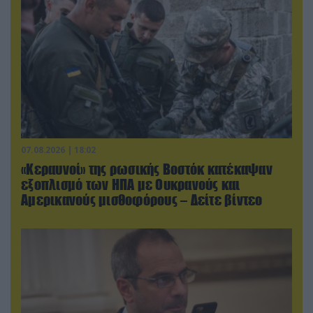
07.08.2026 | 18:02
«Κεραυνοί» της ρωσικής Βοστόκ κατέκαψαν
εξοπλισμό των ΗΠΑ με Ουκρανούς και
Αμερικανούς μισθοφόρους – Δείτε βίντεο