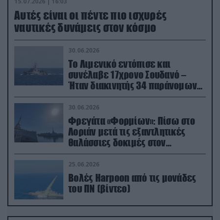
15.07.2026 | 16:03
Aυτές είναι οι πέντε πιο ισχυρές
ναυτικές δυνάμεις στον κόσμο
30.06.2026
Το Λιμενικό εντόπισε και
συνέλαβε 17χρονο Σουδανό –
Ήταν διακινητής 34 παράνομων
μεταναστών
30.06.2026
Φρεγάτα «Φορμίων»: Πίσω στο
Λοριάν μετά τις εξαντλητικές
θαλάσσιες δοκιμές στον
απαιτητικό Βισκαϊκό
25.06.2026
Βολές Harpoon από τις μονάδες
του ΠΝ (βίντεο)