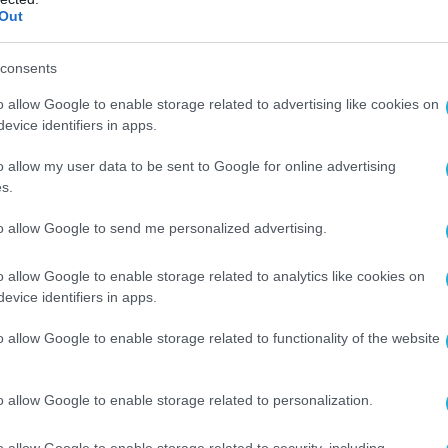
αι να εξαρθρωθεί.
Out
καταφέρει να πετύχουν τεράστιες νίκες σε
consents
βντιίβκα και αν πάρουν και το Τσάσιβ Γιαρ
ξει το μέτωπο ακριβώς στο κέντρο του.
o allow Google to enable storage related to advertising like cookies on
evice identifiers in apps.
νει τη δυνατότητα να μπορούν να
o allow my user data to be sent to Google for online advertising
υκρανικές δυνάμεις είτε βορειότερα είτε
s.
to allow Google to send me personalized advertising.
ντικό πρόβλημα είναι ότι η κατάληψη της
o allow Google to enable storage related to analytics like cookies on
ι και την απώλεια μεγάλων ποσοτήτων
evice identifiers in apps.
οπλισμού. Το Τσάσιβ Γιαρ ήταν και είναι μία
 «αποθήκη».
o allow Google to enable storage related to functionality of the website
Chasov Yar.
o allow Google to enable storage related to personalization.
are advancing in heavy battles on the eastern
o allow Google to enable storage related to security, including