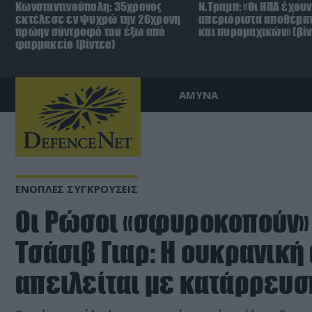
Κωνσταντινούπολη: 35χρονος
Ν.Τραμπ: «Οι ΗΠΑ έχουν
εκτέλεσε εν ψυχρώ την 26χρονη
απεριόριστα αποθέμα
πρώην σύντροφό του έξω από
και πυρομαχικών» (βίν
φαρμακείο (βίντεο)
ΑΜΥΝΑ
ΕΝΟΠΛΕΣ ΣΥΓΚΡΟΥΣΕΙΣ
Οι Ρώσοι «σφυροκοπούν» 
Τσάσιβ Γιαρ: Η ουκρανική
απειλείται με κατάρρευση