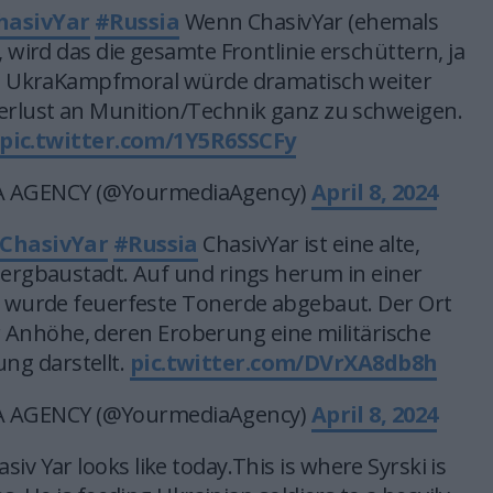
hasivYar
#Russia
Wenn ChasivYar (ehemals
t, wird das die gesamte Frontlinie erschüttern, ja
e UkraKampfmoral würde dramatisch weiter
erlust an Munition/Technik ganz zu schweigen.
pic.twitter.com/1Y5R6SSCFy
 AGENCY (@YourmediaAgency)
April 8, 2024
ChasivYar
#Russia
ChasivYar ist eine alte,
Bergbaustadt. Auf und rings herum in einer
t wurde feuerfeste Tonerde abgebaut. Der Ort
er Anhöhe, deren Eroberung eine militärische
ng darstellt.
pic.twitter.com/DVrXA8db8h
 AGENCY (@YourmediaAgency)
April 8, 2024
siv Yar looks like today.This is where Syrski is