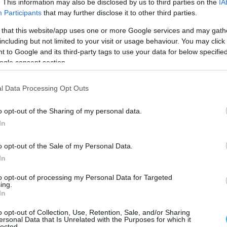
. This information may also be disclosed by us to third parties on the
IA
επιχειρούν τουλάχιστον 7.000 Ουκρανοί,
Participants
that may further disclose it to other third parties.
το προσωπικό της 247ης και της 251ης
 that this website/app uses one or more Google services and may gath
ικού.
including but not limited to your visit or usage behaviour. You may click 
 to Google and its third-party tags to use your data for below specifi
ιστα βρίσκεται εντός του εργοστασιακού
ogle consent section.
πυρίμαχων υλικών
το οποίο και χτυπήθηκε
l Data Processing Opt Outs
ωσικές πυραυλικές δυνάμεις.
o opt-out of the Sharing of my personal data.
αν ιδιαίτερα μεγάλες και ξεπέρασαν τους
In
ι οι Ρώσοι σήμερα θέλουν να
 τις ευνοϊκές για αυτούς συγκυρίες.
o opt-out of the Sale of my Personal Data.
In
ρώτα θα εκκαθαριστεί το ανατολικό Τσάσιβ
to opt-out of processing my Personal Data for Targeted
ing.
In
ή των 14.000 κατοίκων πέσει σε ρώσικα
o opt-out of Collection, Use, Retention, Sale, and/or Sharing
 η γραμμή του μετώπου θα κλονιστεί
ersonal Data that Is Unrelated with the Purposes for which it
lected.