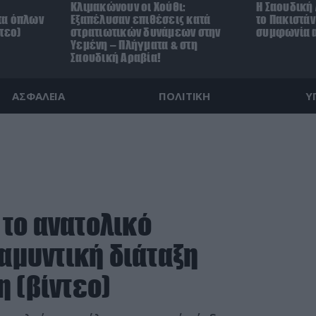
Κλιμακώνουν οι Χούθι:
Η Σαουδική 
τα όπλων
Eξαπέλυσαν επιθέσεις κατά
το Πακιστά
τεο)
στρατιωτικών δυνάμεων στην
συμφωνία α
Υεμένη – Πλήγματα & στη
Σαουδική Αραβία!
ΑΣΦΑΛΕΙΑ
ΠΟΛΙΤΙΚΗ
Υ
το ανατολικό
 αμυντική διάταξη
 (βίντεο)