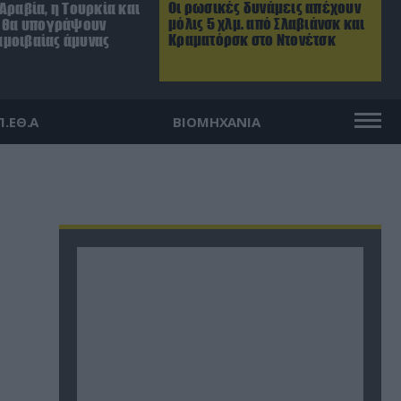
Οι ρωσικές δυνάμεις απέχουν
Αραβία, η Τουρκία και
μόλις 5 χλμ. από Σλαβιάνσκ και
ν θα υπογράψουν
Κραματόρσκ στο Ντονέτσκ
μοιβαίας άμυνας
Π.ΕΘ.Α
ΒΙΟΜΗΧΑΝΙΑ