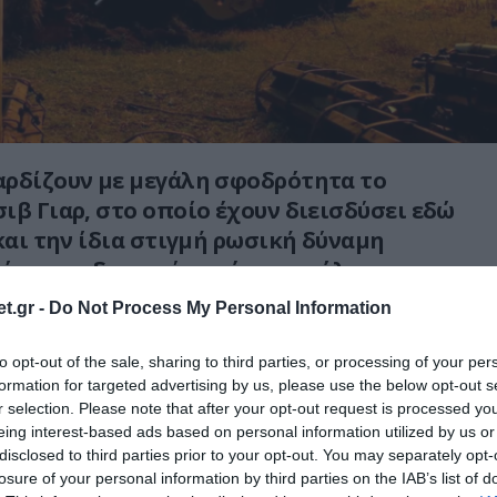
αρδίζουν με μεγάλη σφοδρότητα το
ιβ Γιαρ, στο οποίο έχουν διεισδύσει εδώ
 και την ίδια στιγμή ρωσική δύναμη
ίως του δυτικού τομέα της πόλης με
ικύκλωση του.
t.gr -
Do Not Process My Personal Information
ν πως είναι συμφέρον για αυτούς να
to opt-out of the sale, sharing to third parties, or processing of your per
λη σε επιμέρους τομείς ξεκινώντας από τα
formation for targeted advertising by us, please use the below opt-out s
α τους καταλάβουν ξεχωριστά.
r selection. Please note that after your opt-out request is processed y
eing interest-based ads based on personal information utilized by us or
disclosed to third parties prior to your opt-out. You may separately opt-
αι κτισμένη πάνω σε ύψωμα και δεν
losure of your personal information by third parties on the IAB’s list of
ύκολη αποστολή ενώ υπολογίζεται ότι στο