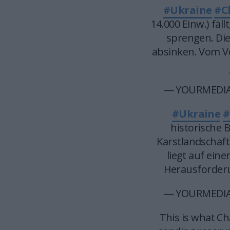
#Ukraine
#C
14.000 Einw.) fäll
sprengen. Di
absinken. Vom V
— YOURMEDIA
#Ukraine
#
historische 
Karstlandschaf
liegt auf ein
Herausforderu
— YOURMEDIA
This is what Cha