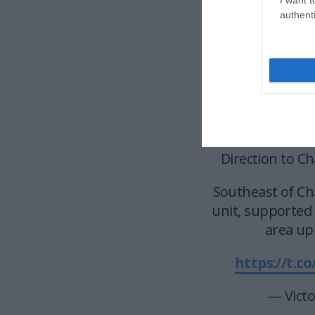
authenti
The video show
positions. E
https://t.co
— Victo
Direction to C
Southeast of Cha
unit, supported
area up
https://t.c
— Victo