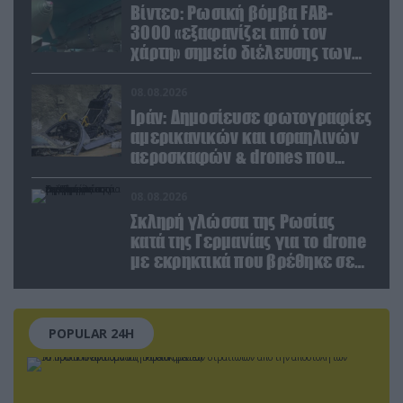
Βίντεο: Ρωσική βόμβα FAB-
3000 «εξαφανίζει από τον
χάρτη» σημείο διέλευσης των
ουκρανικών δυνάμεων στην
Ζαπορίζια
08.08.2026
Ιράν: Δημοσίευσε φωτογραφίες
αμερικανικών και ισραηλινών
αεροσκαφών & drones που
καταρρίφθηκαν
08.08.2026
Σκληρή γλώσσα της Ρωσίας
κατά της Γερμανίας για το drone
με εκρηκτικά που βρέθηκε σε
αεροδρόμιο της Λειψίας
POPULAR 24H