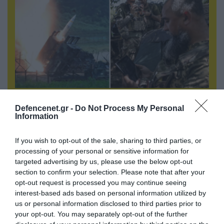
08.08.2026 | 14:02
Defencenet.gr -
Do Not Process My Personal
Η Τουρκία πουλάει στην Ουκρανία όλο το
Information
αμερικανικό πυραυλικό πυροβολικό της: MLRS
και ΑΤΑCMS
If you wish to opt-out of the sale, sharing to third parties, or
processing of your personal or sensitive information for
targeted advertising by us, please use the below opt-out
section to confirm your selection. Please note that after your
opt-out request is processed you may continue seeing
interest-based ads based on personal information utilized by
us or personal information disclosed to third parties prior to
your opt-out. You may separately opt-out of the further