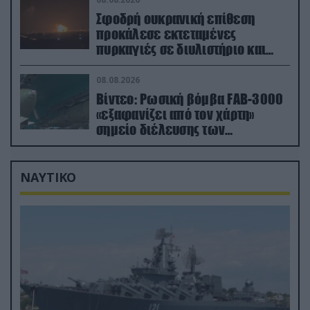
Σφοδρή ουκρανική επίθεση
προκάλεσε εκτεταμένες
πυρκαγιές σε διυλιστήριο και
υποδομές της ρωσικής Rosneft
(βίντεο)
08.08.2026
Βίντεο: Ρωσική βόμβα FAB-3000
«εξαφανίζει από τον χάρτη»
σημείο διέλευσης των
ουκρανικών δυνάμεων στην
Ζαπορίζια
ΝΑΥΤΙΚΟ