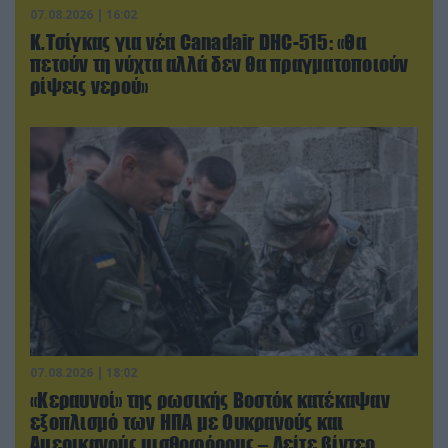
07.08.2026 | 16:02
Κ.Τσίγκας για νέα Canadair DHC-515: «Θα
πετούν τη νύχτα αλλά δεν θα πραγματοποιούν
ρίψεις νερού»
07.08.2026 | 18:02
«Κεραυνοί» της ρωσικής Βοστόκ κατέκαψαν
εξοπλισμό των ΗΠΑ με Ουκρανούς και
Αμερικανούς μισθοφόρους – Δείτε βίντεο