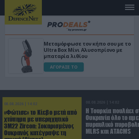
Μεταμόρφωσε τον κήπο σου με το
Ultra Box Μίνι Αλυσοπρίονο με
μπαταρία λιθίου
ΑΓΟΡΑΣΕ ΤΟ
08.08.2026 | 14:02
08.08.2026 | 14:02
Η Τουρκία πουλάει σ
«Φώτισε» το Κίεβο μετά από
Ουκρανία όλο το αμε
χτύπημα με υπερηχητικό
πυραυλικό πυροβολι
3M22 Zircon: Σοκαρισμένος
MLRS και ΑΤΑCMS
Ουκρανός κατέγραψε τη