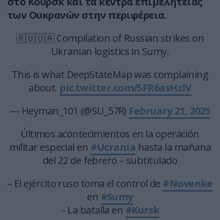
στο Κουρσκ και τα κέντρα επιμελητείας
των Ουκρανών στην περιφέρεια
.
🇷🇺🇺🇦 Compilation of Russian strikes on
Ukranian logistics in Sumy.
This is what DeepStateMap was complaining
about.
pic.twitter.com/5FR6asHzlV
— Heyman_101 (@SU_57R)
February 21, 2025
Últimos acontecimientos en la operación
militar especial en
#Ucrania
hasta la mañana
del 22 de febrero – subtitulado
– El ejército ruso toma el control de
#Novenke
en
#Sumy
– La batalla en
#Kursk