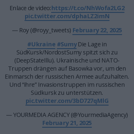
Enlace de video:
https://t.co/NhWofa2LG2
pic.twitter.com/dphaLZ2imN
— Roy (@royy_tweets)
February 22, 2025
#Ukraine
#Sumy
Die Lage in
SüdKursk/NordostSumy spitzt sich zu
(DeepStateIllu). Ukrainische und NATO-
Truppen drängen auf Basowka vor, um den
Einmarsch der russischen Armee aufzuhalten.
Und “ihre” Invasionstruppen im russischen
Südkursk zu unterstützen.
pic.twitter.com/3bD727qMlG
— YOURMEDIA AGENCY (@YourmediaAgency)
February 21, 2025