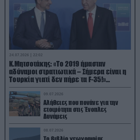
24.07.2026 | 22:02
Κ.Μητσοτάκης: «Το 2019 ήμασταν
αδύναμοι στρατιωτικά – Σήμερα είναι η
Τουρκία γιατί δεν πήρε τα F-35!»
(βίντεο)
09.07.2026
Αλήθειες που πονάνε για την
ετοιμότητα στις Ένοπλες
Δυνάμεις
08.07.2026
Το βιβλίο γεωγραφίας