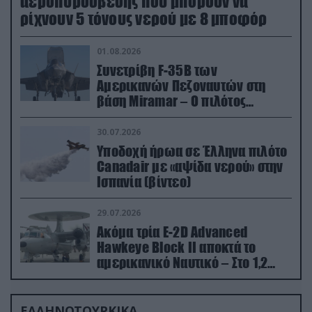
αεροπυρόσβεσης που μπορούν να
ρίχνουν 5 τόνους νερού με 8 μποφόρ
01.08.2026
Συνετρίβη F-35B των
Αμερικανών Πεζοναυτών στη
βάση Miramar – Ο πιλότος
εκτινάχθηκε εγκαίρως
30.07.2026
Υποδοχή ήρωα σε Έλληνα πιλότο
Canadair με «αψίδα νερού» στην
Ισπανία (βίντεο)
29.07.2026
Ακόμα τρία E-2D Advanced
Hawkeye Block II αποκτά το
αμερικανικό Ναυτικό – Στο 1,2
δισ.δολάρια το κόστος
ΕΛΛΗΝΟΤΟΥΡΚΙΚΑ