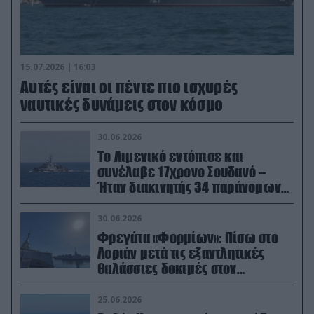
15.07.2026 | 16:03
Aυτές είναι οι πέντε πιο ισχυρές
ναυτικές δυνάμεις στον κόσμο
30.06.2026
Το Λιμενικό εντόπισε και
συνέλαβε 17χρονο Σουδανό –
Ήταν διακινητής 34 παράνομων
μεταναστών
30.06.2026
Φρεγάτα «Φορμίων»: Πίσω στο
Λοριάν μετά τις εξαντλητικές
θαλάσσιες δοκιμές στον
απαιτητικό Βισκαϊκό
25.06.2026