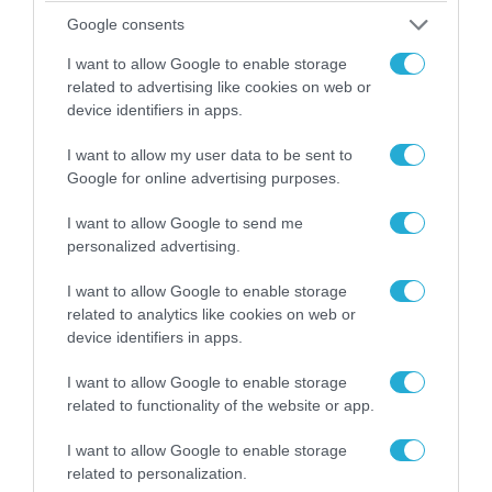
07.08.2026 | 23:02
Google consents
«Μούδιασε» η Naftogaz που βλέπει κρύο
χειμώνα στο Κίεβο: Οι Ρώσοι διέλυσαν 7
I want to allow Google to enable storage
related to advertising like cookies on web or
εγκαταστάσεις του ουκρανικού κολοσσού!
device identifiers in apps.
I want to allow my user data to be sent to
ΠΟΛΙΤΙΚΗ
Google for online advertising purposes.
I want to allow Google to send me
personalized advertising.
I want to allow Google to enable storage
related to analytics like cookies on web or
device identifiers in apps.
I want to allow Google to enable storage
related to functionality of the website or app.
I want to allow Google to enable storage
related to personalization.
08.08.2026 | 09:02