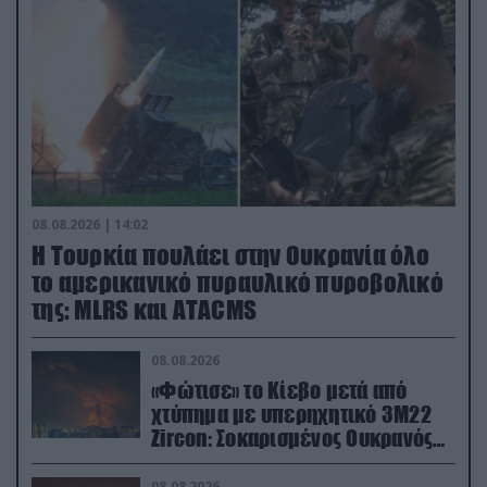
08.08.2026 | 14:02
Η Τουρκία πουλάει στην Ουκρανία όλο
το αμερικανικό πυραυλικό πυροβολικό
της: MLRS και ΑΤΑCMS
08.08.2026
«Φώτισε» το Κίεβο μετά από
χτύπημα με υπερηχητικό 3M22
Zircon: Σοκαρισμένος Ουκρανός
κατέγραψε τη στιγμή (βίντεο)
08.08.2026