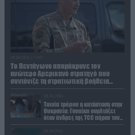
08.08.2026 | 14:02
Το Πεντάγωνο απομάκρυνε τον
ανώτερο Αμερικανό στρατηγό που
συντόνιζε τη στρατιωτική βοήθεια
προς την Ουκρανία
08.08.2026
Ταινία τρόμου η κατάσταση στην
Ουκρανία: Γυναίκα ουρλιάζει
όταν άνδρες της TCC πήραν τον
σύντροφό της (βίντεο)
08.08.2026