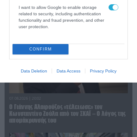
«Η απόλυτη τραγωδία»: Η «αιχμηρή» ανάρτηση
I want to allow Google to enable storage
του Αρκά για τα τατουάζ (φωτο)
related to security, including authentication
functionality and fraud prevention, and other
user protection.
CONFIRM
Data Deletion
Data Access
Privacy Policy
07.08.2026 | 20:02
Ο Γιάννης Αλαφούζος «τέλειωσε» τον
Κωνσταντίνο Ζούλα από τον ΣΚΑΪ – Ο λόγος της
απομάκρυνσής του