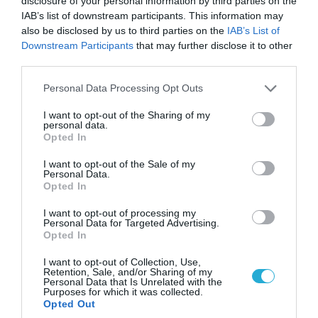
disclosure of your personal information by third parties on the
IAB’s list of downstream participants. This information may
also be disclosed by us to third parties on the
IAB’s List of
Downstream Participants
that may further disclose it to other
third parties.
07.08.2026 | 19:02
Please note that this website/app uses one or more Google
Personal Data Processing Opt Outs
Απετράπη το εγχείρημα Ουκρανών για
services and may gather and store information including but
αντεπίθεση στο Κολομίγτσι: Δείτε το πριν & το
not limited to your visit or usage behaviour. You may click to
I want to opt-out of the Sharing of my
μετά της προσπάθειάς τους (βίντεο)
personal data.
grant or deny consent to Google and its third-party tags to
Opted In
use your data for below specified purposes in below Google
consent section.
I want to opt-out of the Sale of my
Personal Data.
Opted In
I want to opt-out of processing my
Personal Data for Targeted Advertising.
Opted In
I want to opt-out of Collection, Use,
Retention, Sale, and/or Sharing of my
Personal Data that Is Unrelated with the
Purposes for which it was collected.
Opted Out