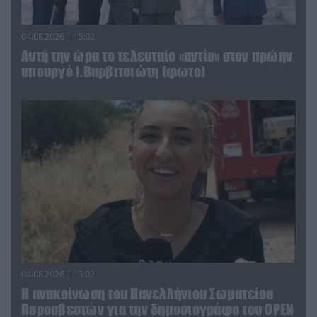
04.08.2026 | 15:02
Αυτή την ώρα το τελευταίο «αντίο» στον πρώην
υπουργό Ι.Βαρβιτσιώτη (φωτο)
04.08.2026 | 13:02
Η ανακοίνωση του Πανελλήνιου Σωματείου
Πυροσβεστών για την δημοσιογράφο του OPEN