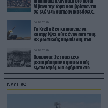
Ισραηλινά πλήγματα στο νότιο
Λίβανο την ώρα που βρίσκονται
σε εξέλιξη διαπραγματεύσεις
στην Ρώμη
06.08.2026
Το Κίεβο δεν κατάφερε να
καταρρίψει ούτε έναν από τους
38 ρωσικούς πυραύλους που
εκτοξεύτηκαν εναντίον του
06.08.2026
Ουκρανία: Σε «στάχτες»
μετατράπηκαν στρατιωτικός
εξοπλισμός και οχήματα στο
Κίεβο μετά από ρωσικά
πλήγματα (βίντεο)
ΝΑΥΤΙΚΟ