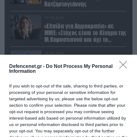
Χατζηστογιάννης
06.08.2026
«Ελπίδα για Δημοκρατία» σε
ΜΜΕ: «Στόχος είναι το Κίνημα της
Μ.Καρυστιανού και όχι το
διεφθαρμένο σύστημα
εξουσίας»
06.08.2026
Η Βόρεια Κορέα εκτόξευσε
Defencenet.gr -
Do Not Process My Personal
βαλλιστικό πύραυλο προς τη
Information
θάλασσα της Ιαπωνίας (βίντεο)
If you wish to opt-out of the sale, sharing to third parties, or
06.08.2026
processing of your personal or sensitive information for
Βίντεο: Η Ρωσία εκπαιδεύει
targeted advertising by us, please use the below opt-out
Βορειοκορεάτες στρατιώτες σε
section to confirm your selection. Please note that after your
πεδία βολής για νέες
opt-out request is processed you may continue seeing
επιχειρήσεις
interest-based ads based on personal information utilized by
us or personal information disclosed to third parties prior to
your opt-out. You may separately opt-out of the further
POPULAR 24H