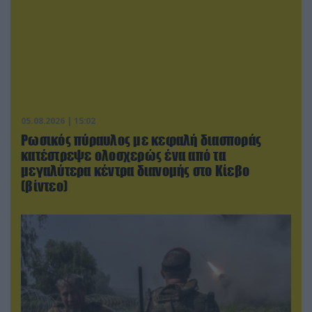
05.08.2026 | 15:02
Ρωσικός πύραυλος με κεφαλή διασποράς
κατέστρεψε ολοσχερώς ένα από τα
μεγαλύτερα κέντρα διανομής στο Κίεβο
(βίντεο)