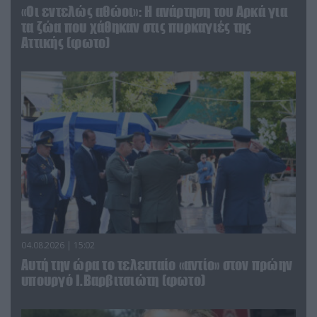
«Οι εντελώς αθώοι»: Η ανάρτηση του Αρκά για
τα ζώα που χάθηκαν στις πυρκαγιές της
Αττικής (φωτο)
04.08.2026 | 15:02
Αυτή την ώρα το τελευταίο «αντίο» στον πρώην
υπουργό Ι.Βαρβιτσιώτη (φωτο)