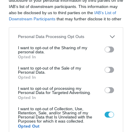
disclosure of your personal information by third parties on the
IAB’s list of downstream participants. This information may
also be disclosed by us to third parties on the
IAB’s List of
Downstream Participants
that may further disclose it to other
third parties.
Please note that this website/app uses one or more Google
Personal Data Processing Opt Outs
services and may gather and store information including but
not limited to your visit or usage behaviour. You may click to
I want to opt-out of the Sharing of my
personal data.
grant or deny consent to Google and its third-party tags to
Opted In
use your data for below specified purposes in below Google
consent section.
I want to opt-out of the Sale of my
Personal Data.
Opted In
06.08.2026 | 00:02
Θορυβήθηκαν οι Ουκρανοί με τις δηλώσεις
I want to opt-out of processing my
Ρώσου υποπτέραρχου: «S-400 κατέρριψαν 10
Personal Data for Targeted Advertising.
Opted In
MiG-29 σε μόλις μια μέρα!»
I want to opt-out of Collection, Use,
Retention, Sale, and/or Sharing of my
Personal Data that Is Unrelated with the
Purposes for which it was collected.
Opted Out