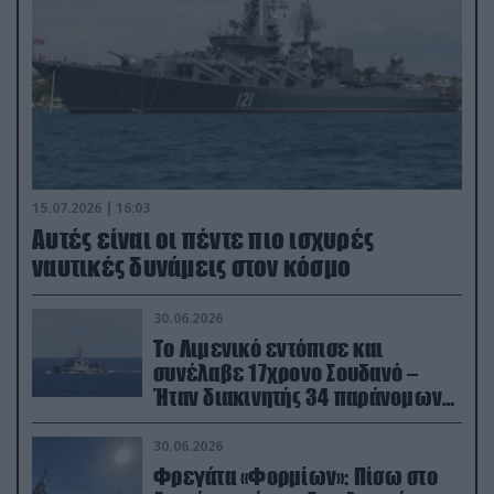
15.07.2026 | 16:03
Aυτές είναι οι πέντε πιο ισχυρές
ναυτικές δυνάμεις στον κόσμο
30.06.2026
Το Λιμενικό εντόπισε και
συνέλαβε 17χρονο Σουδανό –
Ήταν διακινητής 34 παράνομων
μεταναστών
30.06.2026
Φρεγάτα «Φορμίων»: Πίσω στο