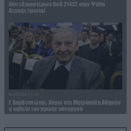
δύο ελικοπτέρων Bell 214ST στην Ψάθα
Αττικής (φωτο)
03.08.2026 | 12:02
Γ.Βαρβιτσιώτης: Aύριο στη Μητρόπολη Αθηνών
η κηδεία του πρώην υπουργού