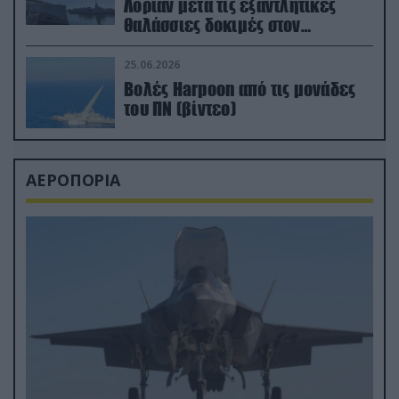
Λοριάν μετά τις εξαντλητικές
θαλάσσιες δοκιμές στον
απαιτητικό Βισκαϊκό
25.06.2026
Βολές Harpoon από τις μονάδες
του ΠΝ (βίντεο)
ΑΕΡΟΠΟΡΙΑ