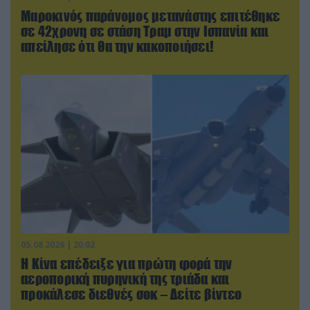
Μαροκινός παράνομος μετανάστης επιτέθηκε
σε 42χρονη σε στάση Τραμ στην Ισπανία και
απείλησε ότι θα την κακοποιήσει!
05.08.2026 | 20:02
Η Κίνα επέδειξε για πρώτη φορά την
αεροπορική πυρηνική της τριάδα και
προκάλεσε διεθνές σοκ – Δείτε βίντεο