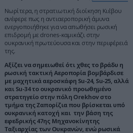
Νωρίτερα, η στρατιωτική διοίκηση Κιέβου
ανέφερε πως η αντιαεροπορική άμυνα
ενεργοποιήθηκε για να απωθήσει ρωσική
επιδρομή με drones-καμικάζι στην
ουκρανική πρωτεύουσα και στην περιφέρειά
της.
Αξίζει να σημειωθεί ότι χθες το βράδυ η
ρωσική τακτική Αεροπορία βομβάρδισε
με μαχητικά αεροσκάφη Su-24, Su-25, αλλά
και Su-34 το ουκρανικό προωθημένο
στρατηγείο στην πόλη Orekhov στο
τμήμα της Ζαπορίζια που βρίσκεται υπό
ουκρανική κατοχή και την βάση της
εφεδρικής 47ης Μηχανοκίνητης
Ταξιαρχίας των Ουκρανών, ενώ ρωσικά