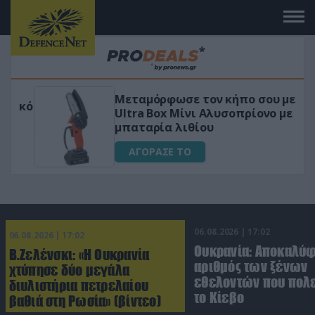
Μεταμόρφωσε τον κήπο σου με το
ικό
Ultra Box Μίνι Αλυσοπρίονο με
μπαταρία λιθίου
ΑΓΟΡΑΣΕ ΤΟ
06.08.2026 | 17:02
06.08.2026 | 17:02
Ουκρανία: Αποκαλύ
Β.Ζελένσκι: «Η Ουκρανία
αριθμός των ξένων
χτύπησε δύο μεγάλα
εθελοντών που πολε
διυλιστήρια πετρελαίου
το Κίεβο
βαθιά στη Ρωσία» (βίντεο)