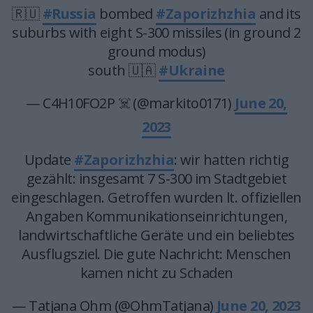
🇷🇺
#Russia
bombed
#Zaporizhzhia
and its
suburbs with eight S-300 missiles (in ground 2
ground modus)
south 🇺🇦
#Ukraine
— C4H10FO2P ☠️ (@markito0171)
June 20,
2023
Update
#Zaporizhzhia
: wir hatten richtig
gezählt: insgesamt 7 S-300 im Stadtgebiet
eingeschlagen. Getroffen wurden lt. offiziellen
Angaben Kommunikationseinrichtungen,
landwirtschaftliche Geräte und ein beliebtes
Ausflugsziel. Die gute Nachricht: Menschen
kamen nicht zu Schaden
— Tatjana Ohm (@OhmTatjana)
June 20, 2023