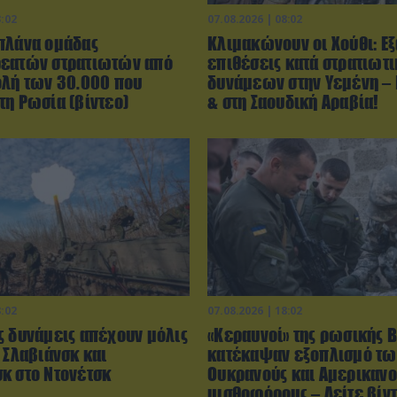
3:02
07.08.2026 | 08:02
πλάνα ομάδας
Κλιμακώνουν οι Χούθι: E
εατών στρατιωτών από
επιθέσεις κατά στρατιωτ
ολή των 30.000 που
δυνάμεων στην Υεμένη –
τη Ρωσία (βίντεο)
& στη Σαουδική Αραβία!
8:02
07.08.2026 | 18:02
ς δυνάμεις απέχουν μόλις
«Κεραυνοί» της ρωσικής 
 Σλαβιάνσκ και
κατέκαψαν εξοπλισμό τω
κ στο Ντονέτσκ
Ουκρανούς και Αμερικανο
μισθοφόρους – Δείτε βίν