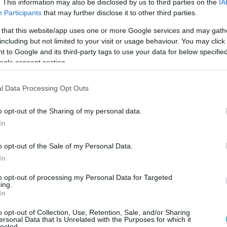
ρέπει να είναι εντελώς «καθαρό» πριν
. This information may also be disclosed by us to third parties on the
IA
λική μάχη στο Ντονμπάς.
Participants
that may further disclose it to other third parties.
 that this website/app uses one or more Google services and may gath
including but not limited to your visit or usage behaviour. You may click 
 to Google and its third-party tags to use your data for below specifi
ogle consent section.
l Data Processing Opt Outs
o opt-out of the Sharing of my personal data.
In
o opt-out of the Sale of my Personal Data.
In
to opt-out of processing my Personal Data for Targeted
ing.
In
o opt-out of Collection, Use, Retention, Sale, and/or Sharing
ersonal Data that Is Unrelated with the Purposes for which it
lected.