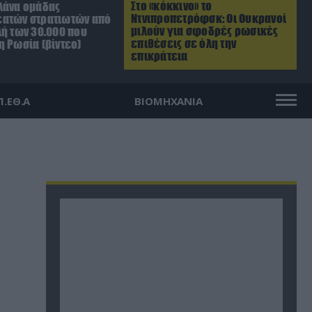
Στο «κόκκινο» το
λάνα ομάδας
Ντνιπροπετρόφσκ: Οι Ουκρανοί
ατών στρατιωτών από
μιλούν για σφοδρές ρωσικές
λή των 30.000 που
επιθέσεις σε όλη την
η Ρωσία (βίντεο)
επικράτεια
Π.ΕΘ.Α
ΒΙΟΜΗΧΑΝΙΑ