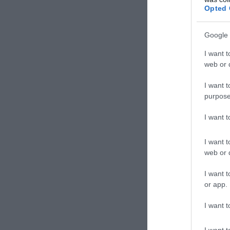
Opted 
ΣΧΟΛΙΑΣΤΕ Τ
Google 
I want t
web or d
I want t
purpose
I want 
I want t
web or d
I want t
or app.
I want t
I want t