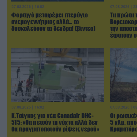
07.08.2026 | 16:02
07.08.2026 | 2
Φορτηγό μεταφέρει πτερύγιο
Τα πρώτα 
ανεμογεννήτριας αλλά… το
Βορειοκορ
δυσκολεύουν τα δένδρα! (βίντεο)
την αποστ
έφτασαν σ
07.08.2026 | 16:02
07.08.2026 | 0
Κ.Τσίγκας για νέα Canadair DHC-
Οι ρωσικέ
515: «Θα πετούν τη νύχτα αλλά δεν
5 χλμ. από
θα πραγματοποιούν ρίψεις νερού»
Κραματόρσ