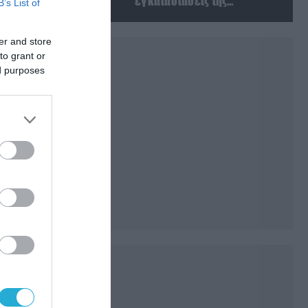
εγκαταστάσεις της
B’s List of
Ουκρανίας – Δύο νεκροί στην
Κριμαία
er and store
to grant or
ed purposes