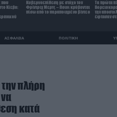
z που
Κυβερνοεπίθεση με στόχο τον
Τα πρώτα π
το Κίεβο:
Φρίντριχ Μερτς – Ποιοι κρύβονται
Βορειοκορε
πίσω από το παραποιημένο βίντεο
την αποστο
κρανικού
έφτασαν στ
ΑΣΦΑΛΕΙΑ
ΠΟΛΙΤΙΚΗ
Υ
 την πλήρη
 να
θεση κατά