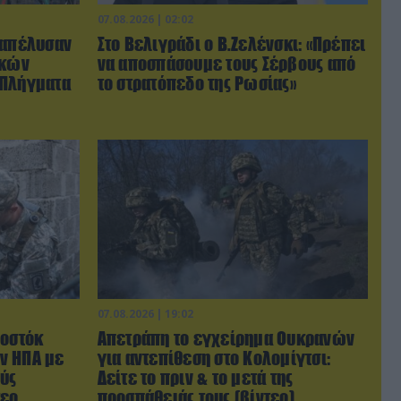
07.08.2026 | 02:02
ξαπέλυσαν
Στο Βελιγράδι ο Β.Ζελένσκι: «Πρέπει
ικών
να αποσπάσουμε τους Σέρβους από
 Πλήγματα
το στρατόπεδο της Ρωσίας»
07.08.2026 | 19:02
Βοστόκ
Απετράπη το εγχείρημα Ουκρανών
ν ΗΠΑ με
για αντεπίθεση στο Κολομίγτσι:
ύς
Δείτε το πριν & το μετά της
τεο
προσπάθειάς τους (βίντεο)