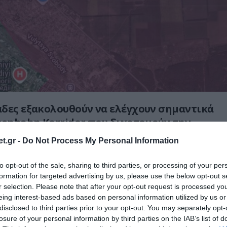
δες εξακολουθούν να ελέγχουν σημαντικά
senbahn Korridor που διχοτομούν την
νι Λιμάν και πρέπει να εκδιωχθούν
t.gr -
Do Not Process My Personal Information
 μην δημιουργηθούν προβλήματα με την
ραματόρσκ/Σλοβιάνσκ.
to opt-out of the sale, sharing to third parties, or processing of your per
formation for targeted advertising by us, please use the below opt-out s
νικός στρατός μπορεί να προμηθεύσει μια
r selection. Please note that after your opt-out request is processed y
eing interest-based ads based on personal information utilized by us or
 «εφεδρεία» στο δάσος και να
disclosed to third parties prior to your opt-out. You may separately opt-
 διείσδυση και την κατασκοπεία. Το
losure of your personal information by third parties on the IAB’s list of