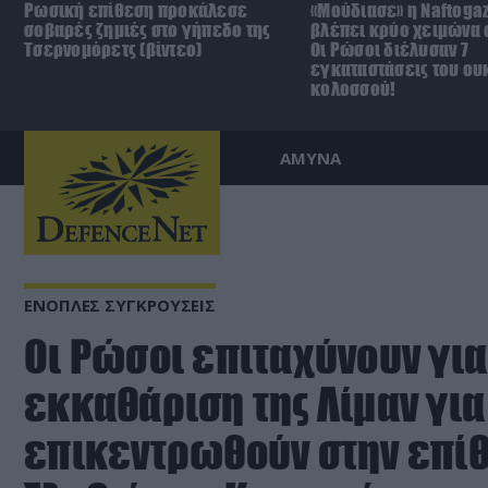
Ρωσική επίθεση προκάλεσε
«Μούδιασε» η Naftoga
σοβαρές ζημιές στο γήπεδο της
βλέπει κρύο χειμώνα σ
Τσερνομόρετς (βίντεο)
Οι Ρώσοι διέλυσαν 7
εγκαταστάσεις του ου
κολοσσού!
ΑΜΥΝΑ
ΕΝΟΠΛΕΣ ΣΥΓΚΡΟΥΣΕΙΣ
Οι Ρώσοι επιταχύνουν για
εκκαθάριση της Λίμαν για
επικεντρωθούν στην επί