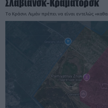
Σλαβιάνσκ-Κραματόρσκ
Το Κράσνι Λιμάν πρέπει να είναι εντελώς «καθα