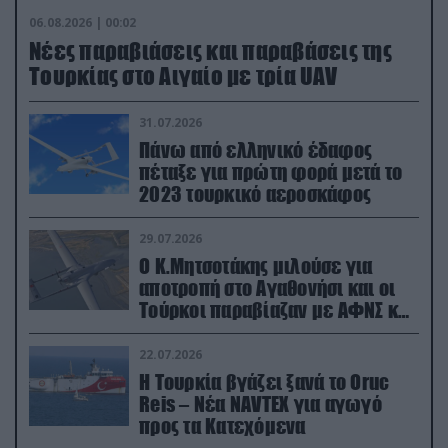
06.08.2026 | 00:02
Νέες παραβιάσεις και παραβάσεις της
Τουρκίας στο Αιγαίο με τρία UAV
31.07.2026
Πάνω από ελληνικό έδαφος
πέταξε για πρώτη φορά μετά το
2023 τουρκικό αεροσκάφος
29.07.2026
Ο Κ.Μητσοτάκης μιλούσε για
αποτροπή στο Αγαθονήσι και οι
Τούρκοι παραβίαζαν με ΑΦΝΣ και
drone
22.07.2026
Η Τουρκία βγάζει ξανά το Oruc
Reis – Νέα NAVTEX για αγωγό
προς τα Κατεχόμενα