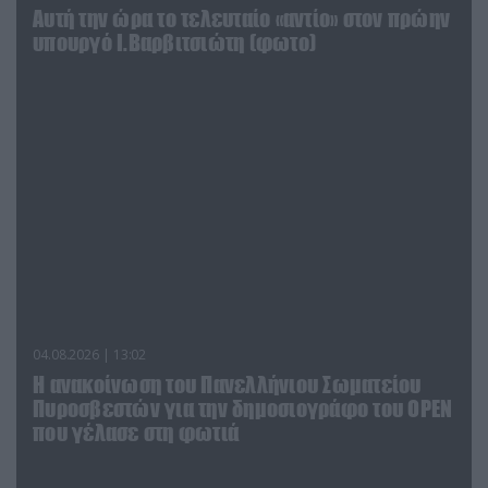
Αυτή την ώρα το τελευταίο «αντίο» στον πρώην
υπουργό Ι.Βαρβιτσιώτη (φωτο)
04.08.2026 | 13:02
Η ανακοίνωση του Πανελλήνιου Σωματείου
Πυροσβεστών για την δημοσιογράφο του OPEN
που γέλασε στη φωτιά