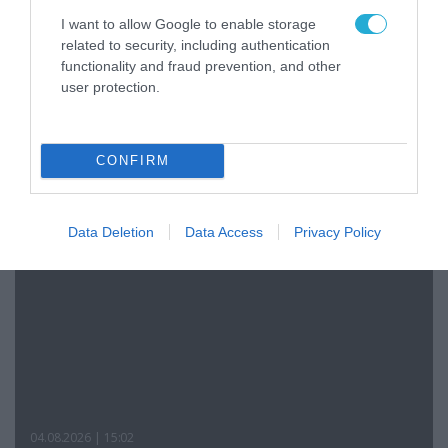
I want to allow Google to enable storage
related to security, including authentication
functionality and fraud prevention, and other
06.08.2026 | 09:03
user protection.
«Οι εντελώς αθώοι»: Η ανάρτηση του Αρκά για
τα ζώα που χάθηκαν στις πυρκαγιές της
Αττικής (φωτο)
CONFIRM
Data Deletion
Data Access
Privacy Policy
04.08.2026 | 15:02