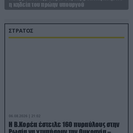
η κηδεία του πρώην υπουργού
ΣΤΡΑΤΟΣ
06.08.2026 | 21:02
Η Β.Κορέα έστειλε 160 πυραύλους στην
Ρωσία να χτυπήσουν την Ουκρανία –