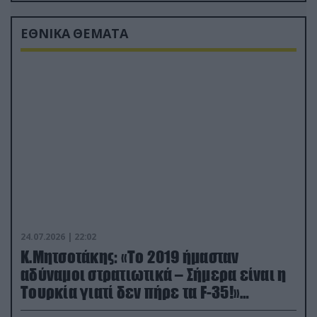
ΕΘΝΙΚΑ ΘΕΜΑΤΑ
24.07.2026 | 22:02
Κ.Μητσοτάκης: «Το 2019 ήμασταν
αδύναμοι στρατιωτικά – Σήμερα είναι η
Τουρκία γιατί δεν πήρε τα F-35!»
(βίντεο)