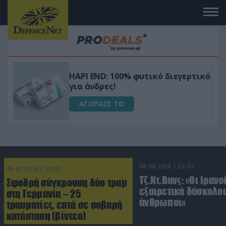
Μεταμόρφωσε τον κήπο σου με το
ικό
Ultra Box Μίνι Αλυσοπρίονο με
μπαταρία λιθίου
ΑΓΟΡΑΣΕ ΤΟ
06.08.2026 | 23:02
06.08.2026 | 23:02
Τζ.Ντ.Βανς: «Οι Ιρανο
Σφοδρή σύγκρουση δύο τραμ
εξαιρετικά δύσκολοι
στη Γερμανία – 25
άνθρωποι»
τραυματίες, επτά σε σοβαρή
κατάσταση (βίντεο)