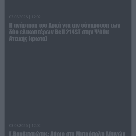
03.08.2026 | 12:02
Η ανάρτηση του Αρκά για την σύγκρουση των
δύο ελικοπτέρων Bell 214ST στην Ψάθα
Αττικής (φωτο)
03.08.2026 | 12:02
Γ.Βαρβιτσιώτης: Aύριο στη Μητρόπολη Αθηνών