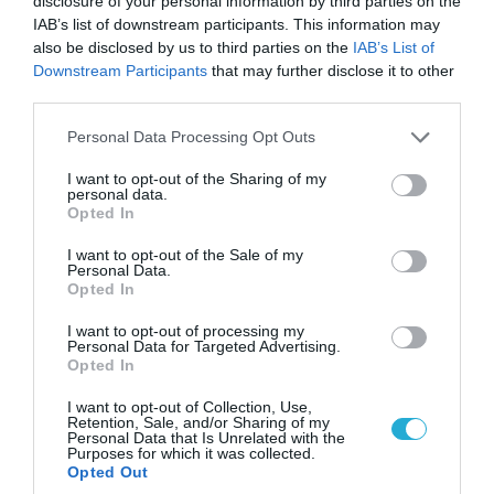
disclosure of your personal information by third parties on the
IAB’s list of downstream participants. This information may
also be disclosed by us to third parties on the
IAB’s List of
Downstream Participants
that may further disclose it to other
third parties.
Please note that this website/app uses one or more Google
Personal Data Processing Opt Outs
services and may gather and store information including but
not limited to your visit or usage behaviour. You may click to
I want to opt-out of the Sharing of my
personal data.
grant or deny consent to Google and its third-party tags to
Opted In
use your data for below specified purposes in below Google
06.08.2026 | 17:02
consent section.
I want to opt-out of the Sale of my
Ουκρανία: Αποκαλύφθηκε ο αριθμός των
Personal Data.
Opted In
ξένων εθελοντών που πολεμούν για το Κίεβο
I want to opt-out of processing my
Personal Data for Targeted Advertising.
Opted In
ΠΟΛΙΤΙΚΗ
I want to opt-out of Collection, Use,
Retention, Sale, and/or Sharing of my
Personal Data that Is Unrelated with the
Purposes for which it was collected.
Opted Out