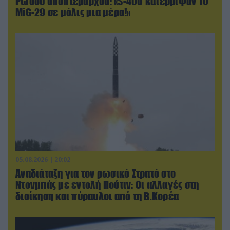
Ρώσου υποπτέραρχου: «S-400 κατέρριψαν 10
MiG-29 σε μόλις μια μέρα!»
05.08.2026 | 20:02
Αναδιάταξη για τον ρωσικό Στρατό στο
Ντονμπάς με εντολή Πούτιν: Οι αλλαγές στη
διοίκηση και πύραυλοι από τη Β.Κορέα