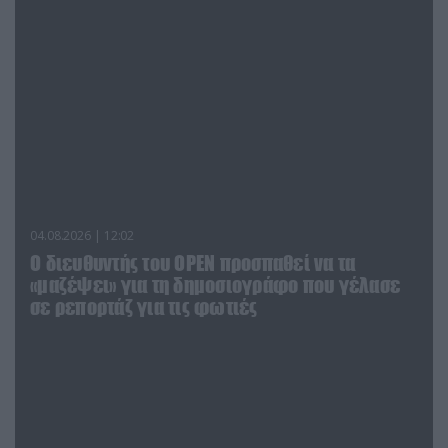
04.08.2026 | 12:02
O διευθυντής του OPEN προσπαθεί να τα
«μαζέψει» για τη δημοσιογράφο που γέλασε
σε ρεπορτάζ για τις φωτιές