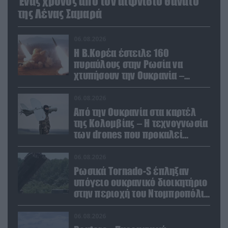
Ένας χρόνος από τον αιφνίδιο θάνατο
της Λένας Σαμαρά
06.08.2026
Η Β.Κορέα έστειλε 160
πυραύλους στην Ρωσία να
χτυπήσουν την Ουκρανία –
Θέλει να εκπαιδευτεί σε νέο
δόγμα
06.08.2026
Από την Ουκρανία στα καρτέλ
της Κολομβίας – Η τεχνογνωσία
των drones που προκαλεί
ανησυχία
06.08.2026
Ρωσικά Tornado-S έπληξαν
υπόγειο ουκρανικό διοικητήριο
στην περιοχή του Ντομπροπόλιε
(βίντεο)
06.08.2026