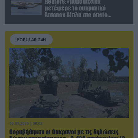
Reuters: «Πυρομαχικά
μετέφερε το ουκρανικό
Antonov δίπλα στο οποίο
βρέθηκε το drone στη Λειψία»
POPULAR 24H
06.08.2026 | 00:02
Θορυβήθηκαν οι Ουκρανοί με τις δηλώσεις