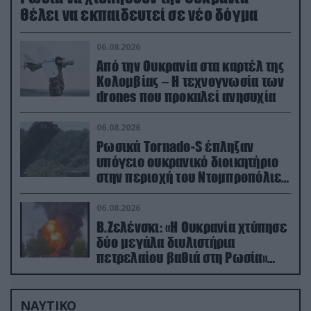
Θέλει να εκπαιδευτεί σε νέο δόγμα
06.08.2026
Από την Ουκρανία στα καρτέλ της
Κολομβίας – Η τεχνογνωσία των
drones που προκαλεί ανησυχία
06.08.2026
Ρωσικά Tornado-S έπληξαν
υπόγειο ουκρανικό διοικητήριο
στην περιοχή του Ντομπροπόλιε
(βίντεο)
06.08.2026
Β.Ζελένσκι: «Η Ουκρανία χτύπησε
δύο μεγάλα διυλιστήρια
πετρελαίου βαθιά στη Ρωσία»
(βίντεο)
ΝΑΥΤΙΚΟ