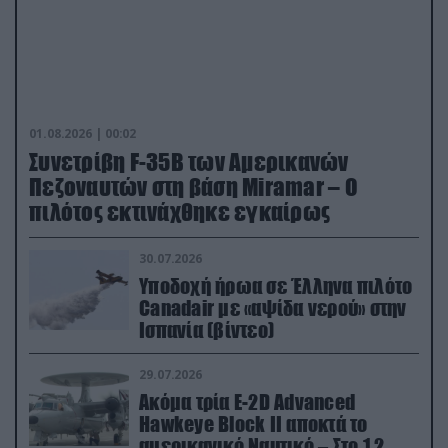
01.08.2026 | 00:02
Συνετρίβη F-35B των Αμερικανών
Πεζοναυτών στη βάση Miramar – Ο
πιλότος εκτινάχθηκε εγκαίρως
30.07.2026
Υποδοχή ήρωα σε Έλληνα πιλότο
Canadair με «αψίδα νερού» στην
Ισπανία (βίντεο)
29.07.2026
Ακόμα τρία E-2D Advanced
Hawkeye Block II αποκτά το
αμερικανικό Ναυτικό – Στο 1,2