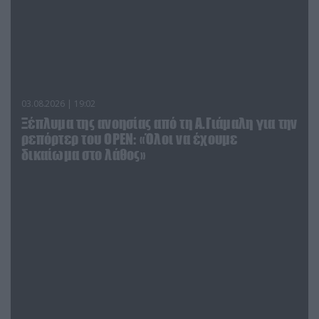
03.08.2026 | 19:02
Ξέπλυμα της ανοησίας από τη Α.Γιάμαλη για την
ρεπόρτερ του ΟΡΕΝ: «Όλοι να έχουμε
δικαίωμα στο λάθος»