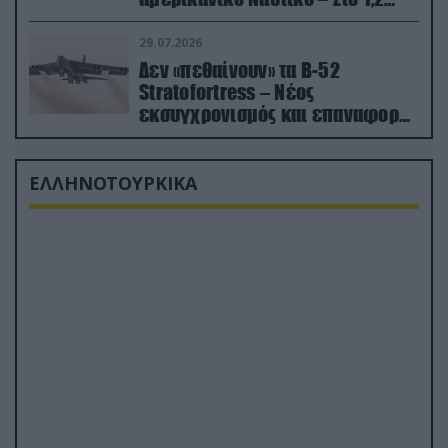
δισ.δολάρια το κόστος
29.07.2026
Δεν «πεθαίνουν» τα Β-52
Stratofortress – Νέος
εκσυγχρονισμός και επαναφορά
από τα «νεκροταφεία»
ΕΛΛΗΝΟΤΟΥΡΚΙΚΑ