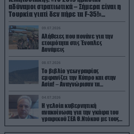
αδύναμοι στρατιωτικά – Σήμερα είναι η
Τουρκία γιατί δεν πήρε τα F-35!»
(βίντεο)
09.07.2026
Αλήθειες που πονάνε για την
ετοιμότητα στις Ένοπλες
Δυνάμεις
08.07.2026
Το βιβλίο γεωγραφίας
εμφανίζει την Κύπρο και στην
Ασία! – Αναγνώρισαν τα
κατεχόμενα; (φωτο)
04.07.2026
Η γελοία κυβερνητική
ανακοίνωση για την γκάφα του
γραφικού ΣΕΑ Θ.Ντόκου με τους
Ρώσους φαρσέρ