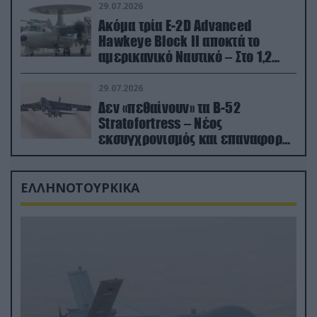
29.07.2026
Ακόμα τρία E-2D Advanced
Hawkeye Block II αποκτά το
αμερικανικό Ναυτικό – Στο 1,2
δισ.δολάρια το κόστος
29.07.2026
Δεν «πεθαίνουν» τα Β-52
Stratofortress – Νέος
εκσυγχρονισμός και επαναφορά
από τα «νεκροταφεία»
ΕΛΛΗΝΟΤΟΥΡΚΙΚΑ