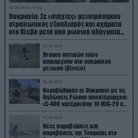
06.08.2026 | 12:02
Ουκρανία: Σε «στάχτες» μετατράπηκαν
στρατιωτικός εξοπλισμός και οχήματα
στο Κίεβο μετά από ρωσικά πλήγματα
(βίντεο)
06.08.2026
Drones οπτικών ινών
κυριαρχούν στο ουκρανικό
μέτωπο (βίντεο)
06.08.2026
Θορυβήθηκαν οι Ουκρανοί με τις
δηλώσεις Ρώσου υποπτέραρχου:
«S-400 κατέρριψαν 10 MiG-29 σε
μόλις μια μέρα!»
06.08.2026
Νέες παραβιάσεις και
παραβάσεις της Τουρκίας στο