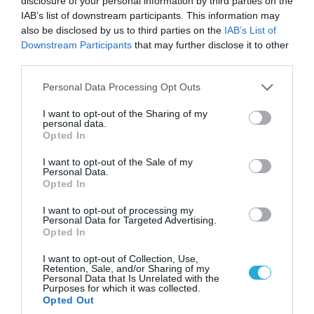
disclosure of your personal information by third parties on the
IAB’s list of downstream participants. This information may
also be disclosed by us to third parties on the
IAB’s List of
Downstream Participants
that may further disclose it to other
third parties.
Please note that this website/app uses one or more Google
Personal Data Processing Opt Outs
services and may gather and store information including but
not limited to your visit or usage behaviour. You may click to
I want to opt-out of the Sharing of my
personal data.
grant or deny consent to Google and its third-party tags to
Opted In
use your data for below specified purposes in below Google
consent section.
I want to opt-out of the Sale of my
Personal Data.
06.08.2026 | 09:03
Opted In
«Οι εντελώς αθώοι»: Η ανάρτηση του Αρκά για
τα ζώα που χάθηκαν στις πυρκαγιές της
I want to opt-out of processing my
Personal Data for Targeted Advertising.
Αττικής (φωτο)
Opted In
I want to opt-out of Collection, Use,
Retention, Sale, and/or Sharing of my
Personal Data that Is Unrelated with the
Purposes for which it was collected.
Opted Out