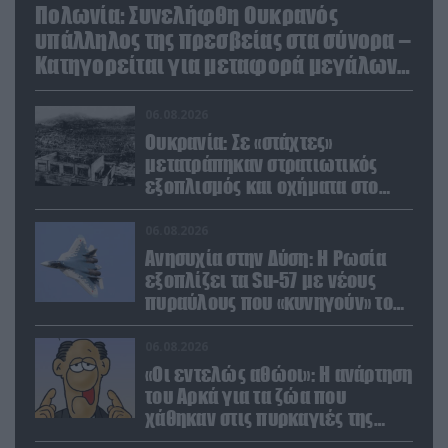
Πολωνία: Συνελήφθη Ουκρανός
υπάλληλος της πρεσβείας στα σύνορα –
Κατηγορείται για μεταφορά μεγάλων
ποσών και χρυσού
06.08.2026
Ουκρανία: Σε «στάχτες»
μετατράπηκαν στρατιωτικός
εξοπλισμός και οχήματα στο
Κίεβο μετά από ρωσικά
πλήγματα (βίντεο)
06.08.2026
Ανησυχία στην Δύση: H Ρωσία
εξοπλίζει τα Su-57 με νέους
πυραύλους που «κυνηγούν» τον
στόχο μέσα από παρεμβολές!
06.08.2026
«Οι εντελώς αθώοι»: Η ανάρτηση
του Αρκά για τα ζώα που
χάθηκαν στις πυρκαγιές της
Αττικής (φωτο)