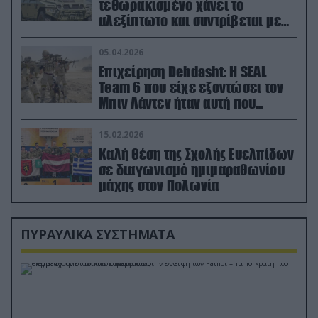
τεθωρακισμένο χάνει το
αλεξίπτωτο και συντρίβεται με
ορμή στο έδαφος (βίντεο)
05.04.2026
Επιχείρηση Dehdasht: Η SEAL
Team 6 που είχε εξοντώσει τον
Μπιν Λάντεν ήταν αυτή που
διέσωσε τον πιλότο του F-15
15.02.2026
Καλή θέση της Σχολής Ευελπίδων
σε διαγωνισμό ημιμαραθωνίου
μάχης στον Πολωνία
ΠΥΡΑΥΛΙΚΑ ΣΥΣΤΗΜΑΤΑ