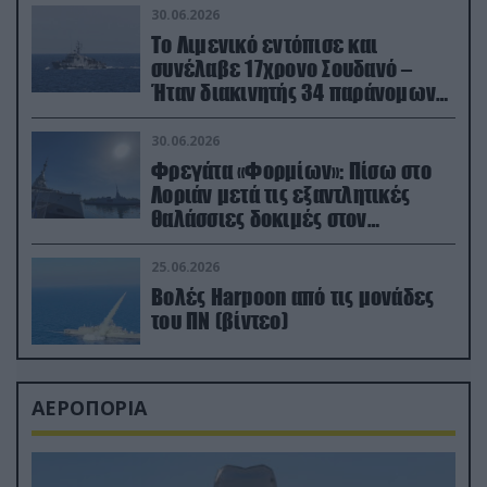
30.06.2026
Το Λιμενικό εντόπισε και
συνέλαβε 17χρονο Σουδανό –
Ήταν διακινητής 34 παράνομων
μεταναστών
30.06.2026
Φρεγάτα «Φορμίων»: Πίσω στο
Λοριάν μετά τις εξαντλητικές
θαλάσσιες δοκιμές στον
απαιτητικό Βισκαϊκό
25.06.2026
Βολές Harpoon από τις μονάδες
του ΠΝ (βίντεο)
ΑΕΡΟΠΟΡΙΑ