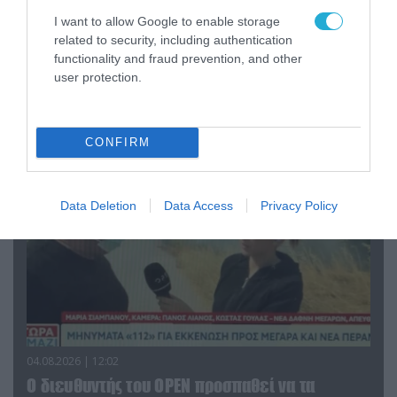
I want to allow Google to enable storage
related to security, including authentication
04.08.2026 | 13:02
functionality and fraud prevention, and other
Η ανακοίνωση του Πανελλήνιου Σωματείου
user protection.
Πυροσβεστών για την δημοσιογράφο του OPEN
που γέλασε στη φωτιά
CONFIRM
Data Deletion
Data Access
Privacy Policy
04.08.2026 | 12:02
O διευθυντής του OPEN προσπαθεί να τα