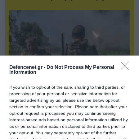
Defencenet.gr -
Do Not Process My Personal
Information
05.08.2026 | 22:02
If you wish to opt-out of the sale, sharing to third parties, or
processing of your personal or sensitive information for
Αδειάζουν το Κραματόρσκ οι Ουκρανοί:
targeted advertising by us, please use the below opt-out
Έκτακτη εκκένωση στην πόλη μετά την
section to confirm your selection. Please note that after your
αιφνιδιαστική προώθηση των Ρώσων (βίντεο)
opt-out request is processed you may continue seeing
interest-based ads based on personal information utilized by
us or personal information disclosed to third parties prior to
ΠΟΛΙΤΙΚΗ
your opt-out. You may separately opt-out of the further