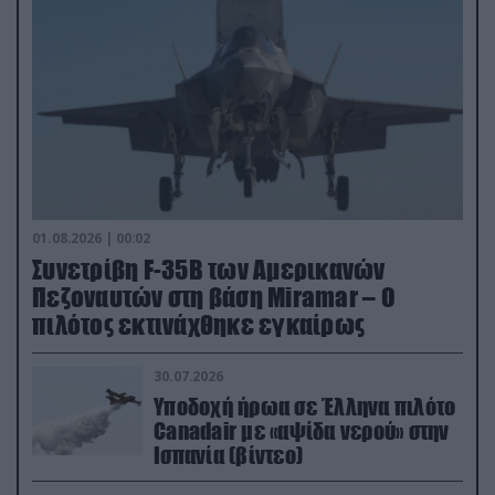
01.08.2026 | 00:02
Συνετρίβη F-35B των Αμερικανών
Πεζοναυτών στη βάση Miramar – Ο
πιλότος εκτινάχθηκε εγκαίρως
30.07.2026
Υποδοχή ήρωα σε Έλληνα πιλότο
Canadair με «αψίδα νερού» στην
Ισπανία (βίντεο)