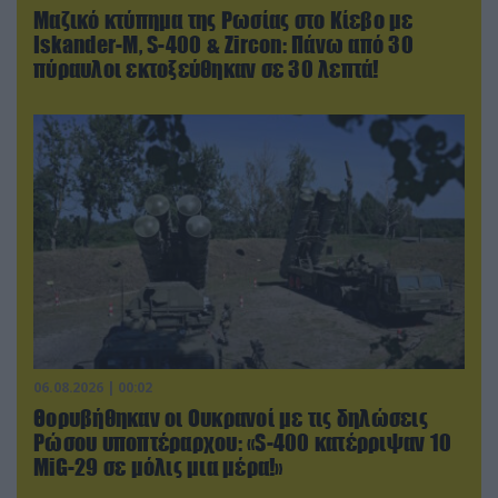
Μαζικό κτύπημα της Ρωσίας στο Κίεβο με
Iskander-Μ, S-400 & Zircon: Πάνω από 30
πύραυλοι εκτοξεύθηκαν σε 30 λεπτά!
06.08.2026 | 00:02
Θορυβήθηκαν οι Ουκρανοί με τις δηλώσεις
Ρώσου υποπτέραρχου: «S-400 κατέρριψαν 10
MiG-29 σε μόλις μια μέρα!»