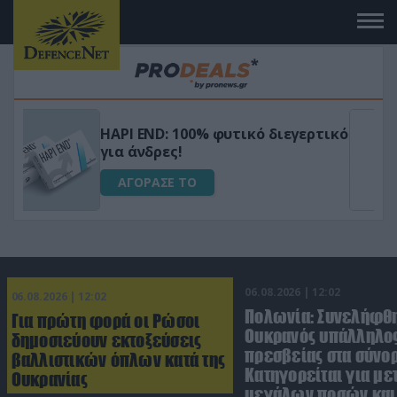
Μεταμόρφωσε τον κήπο σου με το
ικό
Ultra Box Μίνι Αλυσοπρίονο με
μπαταρία λιθίου
ΑΓΟΡΑΣΕ ΤΟ
06.08.2026 | 12:02
06.08.2026 | 12:02
Πολωνία: Συνελήφθ
Για πρώτη φορά οι Ρώσοι
Ουκρανός υπάλληλος
δημοσιεύουν εκτοξεύσεις
πρεσβείας στα σύνο
βαλλιστικών όπλων κατά της
Κατηγορείται για μ
Ουκρανίας
μεγάλων ποσών και