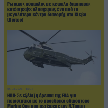
Ρωσικός πύραυλος με κεφαλή διασποράς
κατέστρεψε ολοσχερώς ένα από τα
μεγαλύτερα κέντρα διανομής στο Κίεβο
(βίντεο)
05.08.2026 | 15:02
ΗΠΑ: Σε εξέλιξη έρευνα της FAA για
περιστατικό με το προεδρικό ελικόπτερο
Marine One που μετέφερε τον Ν.Τραμπ