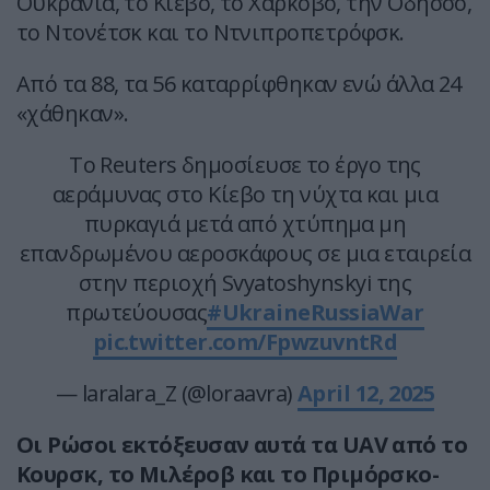
Ουκρανία, το Κίεβο, το Χάρκοβο, την Οδησσό,
το Ντονέτσκ και το Ντνιπροπετρόφσκ.
Από τα 88, τα 56 καταρρίφθηκαν ενώ άλλα 24
«χάθηκαν».
Το Reuters δημοσίευσε το έργο της
αεράμυνας στο Κίεβο τη νύχτα και μια
πυρκαγιά μετά από χτύπημα μη
επανδρωμένου αεροσκάφους σε μια εταιρεία
στην περιοχή Svyatoshynskyi της
πρωτεύουσας
#UkraineRussiaWar
pic.twitter.com/FpwzuvntRd
— laralara_Z (@loraavra)
April 12, 2025
Οι Ρώσοι εκτόξευσαν αυτά τα UAV από το
Κουρσκ, το Μιλέροβ και το Πριμόρσκο-