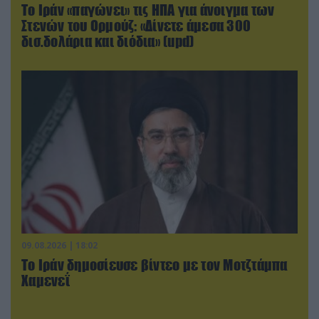
Το Ιράν «παγώνει» τις ΗΠΑ για άνοιγμα των
Στενών του Ορμούζ: «Δίνετε άμεσα 300
δισ.δολάρια και διόδια» (upd)
09.08.2026 | 18:02
Το Ιράν δημοσίευσε βίντεο με τον Μοτζτάμπα
Χαμενεΐ