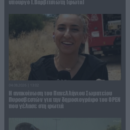
υπουργό Ι.Βαρβιτσιώτη (φωτο)
04.08.2026 | 13:02
Η ανακοίνωση του Πανελλήνιου Σωματείου
Πυροσβεστών για την δημοσιογράφο του OPEN
που γέλασε στη φωτιά