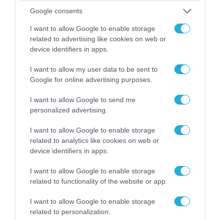
09.08.2026 | 17:02
Google consents
ΣΥΡΙΖΑ για υποκλοπές: «Το (παρα)κράτος της ΝΔ
έχει συνέχεια και συνέπεια»
I want to allow Google to enable storage
related to advertising like cookies on web or
device identifiers in apps.
I want to allow my user data to be sent to
Google for online advertising purposes.
I want to allow Google to send me
personalized advertising.
I want to allow Google to enable storage
related to analytics like cookies on web or
device identifiers in apps.
08.08.2026 | 09:02
I want to allow Google to enable storage
«Η απόλυτη τραγωδία»: Η «αιχμηρή» ανάρτηση
related to functionality of the website or app.
του Αρκά για τα τατουάζ (φωτο)
I want to allow Google to enable storage
related to personalization.