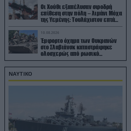
Οι Χούθι εξαπέλυσαν σφοδρή
επίθεση στην πόλη – λιμάνι Μόχα
της Υεμένης: Toυλάχιστον επτά
νεκροί (βίντεο)
10.08.2026
Έμφορτο όχημα των Ουκρανών
στο Σλαβιάνσκ καταστράφηκε
ολοσχερώς από ρωσικό
μαχητικό μέσα στην πόλη!
(βίντεο)
ΝΑΥΤΙΚΟ