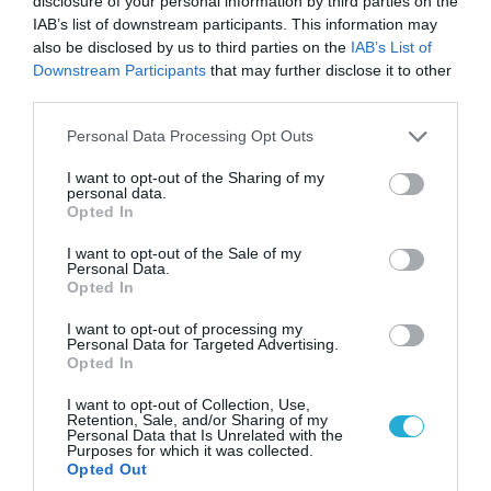
disclosure of your personal information by third parties on the
IAB’s list of downstream participants. This information may
09.08.2026 | 19:02
also be disclosed by us to third parties on the
IAB’s List of
Ρωσικό Su-34 προκάλεσε τον όλεθρο σε
Downstream Participants
that may further disclose it to other
κτίριο με Ουκρανούς στη Ζαπορίζια – Δείτε
third parties.
βίντεο
Please note that this website/app uses one or more Google
Personal Data Processing Opt Outs
services and may gather and store information including but
not limited to your visit or usage behaviour. You may click to
I want to opt-out of the Sharing of my
personal data.
ΠΟΛΙΤΙΚΗ
grant or deny consent to Google and its third-party tags to
Opted In
use your data for below specified purposes in below Google
consent section.
I want to opt-out of the Sale of my
Personal Data.
Opted In
I want to opt-out of processing my
Personal Data for Targeted Advertising.
Opted In
I want to opt-out of Collection, Use,
Retention, Sale, and/or Sharing of my
Personal Data that Is Unrelated with the
Purposes for which it was collected.
Opted Out