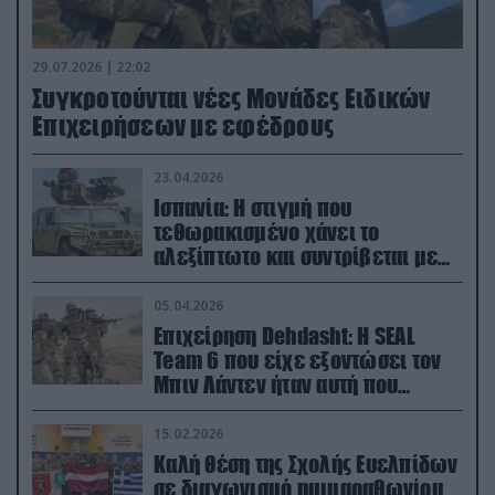
29.07.2026 | 22:02
Συγκροτούνται νέες Μονάδες Ειδικών
Επιχειρήσεων με εφέδρους
23.04.2026
Ισπανία: Η στιγμή που
τεθωρακισμένο χάνει το
αλεξίπτωτο και συντρίβεται με
ορμή στο έδαφος (βίντεο)
05.04.2026
Επιχείρηση Dehdasht: Η SEAL
Team 6 που είχε εξοντώσει τον
Μπιν Λάντεν ήταν αυτή που
διέσωσε τον πιλότο του F-15
15.02.2026
Καλή θέση της Σχολής Ευελπίδων
σε διαγωνισμό ημιμαραθωνίου