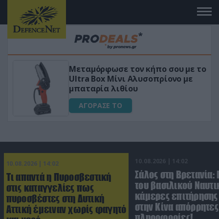
Μεταμόρφωσε τον κήπο σου με το
ικό
Ultra Box Μίνι Αλυσοπρίονο με
μπαταρία λιθίου
ΑΓΟΡΑΣΕ ΤΟ
10.08.2026 | 14:02
10.08.2026 | 14:02
Σάλος στη Βρετανία:
Τι απαντά η Πυροσβεστική
του βασιλικού Ναυτι
στις καταγγελίες πως
κάμερες επιτήρησης
πυροσβέστες στη Δυτική
στην Κίνα απόρρητες
Αττική έμειναν χωρίς φαγητό
πληροφορίες!