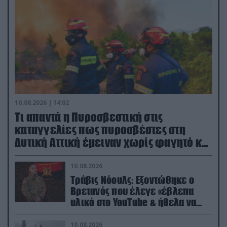
10.08.2026 | 14:02
Τι απαντά η Πυροσβεστική στις
καταγγελίες πως πυροσβέστες στη
Δυτική Αττική έμειναν χωρίς φαγητό και
νερό
10.08.2026
Τράβις Νόουλς: Εξοντώθηκε ο
Βρετανός που έλεγε «έβλεπα
υλικό στο YouTube & ήθελα να
καθαρίσω τους Ρώσους» (βίντεο)
10.08.2026