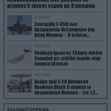
ρίχνουν 5 τόνους νερού με 8 μποφόρ
01.08.2026
Συνετρίβη F-35B των
Αμερικανών Πεζοναυτών στη
βάση Miramar – Ο πιλότος
εκτινάχθηκε εγκαίρως
30.07.2026
Υποδοχή ήρωα σε Έλληνα πιλότο
Canadair με «αψίδα νερού» στην
Ισπανία (βίντεο)
29.07.2026
Ακόμα τρία E-2D Advanced
Hawkeye Block II αποκτά το
αμερικανικό Ναυτικό – Στο 1,2
δισ.δολάρια το κόστος
ΕΛΛΗΝΟΤΟΥΡΚΙΚΑ