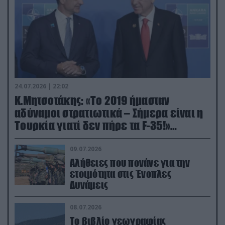
24.07.2026 | 22:02
Κ.Μητσοτάκης: «Το 2019 ήμασταν
αδύναμοι στρατιωτικά – Σήμερα είναι η
Τουρκία γιατί δεν πήρε τα F-35!»
(βίντεο)
09.07.2026
Αλήθειες που πονάνε για την
ετοιμότητα στις Ένοπλες
Δυνάμεις
08.07.2026
Το βιβλίο γεωγραφίας