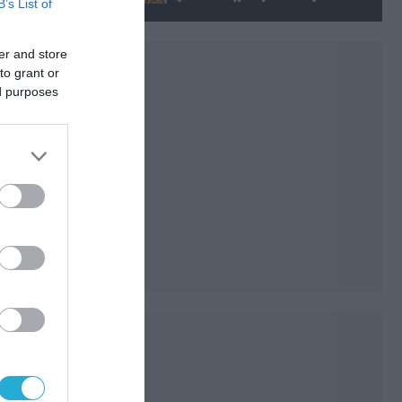
B’s List of
πυρκαγιές της Αττικής
(φωτο)
er and store
to grant or
ed purposes