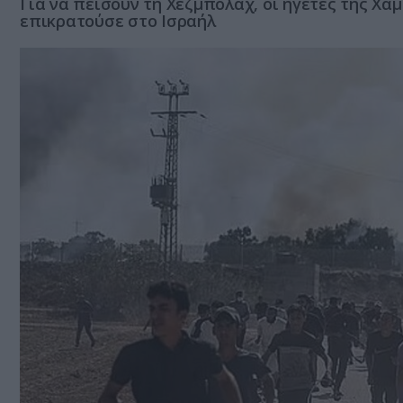
Για να πείσουν τη Χεζμπολάχ, οι ηγέτες της Χ
επικρατούσε στο Ισραήλ