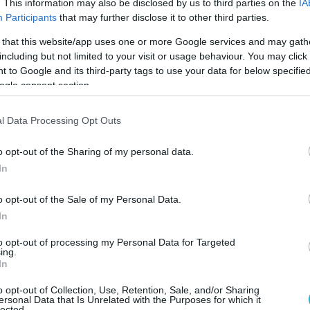
. This information may also be disclosed by us to third parties on the
IA
 μεταρρύθμισης του δικαστικού συστήματος
Participants
that may further disclose it to other third parties.
κύριο λόγο που
«ήταν αναγκασμένοι να
 that this website/app uses one or more Google services and may gath
ος μια στρατηγική μάχη».
including but not limited to your visit or usage behaviour. You may click 
 to Google and its third-party tags to use your data for below specifi
 NYT, παρόλο που αισθάνθηκε ότι είχε την
ogle consent section.
Χεζμπολάχ και του Ιράν,
η Χαμάς κατέληξε
 ότι ίσως χρειαστεί να εξαπολύσει την
l Data Processing Opt Outs
ης προτού το Ισραήλ αναπτύξει ένα νέο
o opt-out of the Sharing of my personal data.
υνας.
In
ό ισλαμιστικό κίνημα φέρεται επίσης να
o opt-out of the Sale of my Personal Data.
μέρει από την επιθυμία του να διαταράξει την
In
τοβουλία για εγκαθίδρυση σχέσεων μεταξύ
to opt-out of processing my Personal Data for Targeted
δικής Αραβίας.
ing.
In
φημερίδα προσθέτει ότι οι ηγέτες της Χαμάς
o opt-out of Collection, Use, Retention, Sale, and/or Sharing
αποφύγουν μεγάλες συγκρούσεις με το
ersonal Data that Is Unrelated with the Purposes for which it
lected.