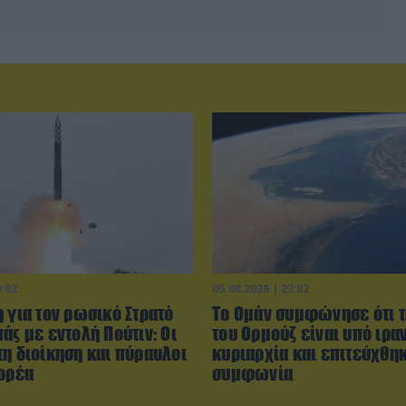
0:02
05.08.2026 | 22:02
 για τον ρωσικό Στρατό
Το Ομάν συμφώνησε ότι τ
άς με εντολή Πούτιν: Οι
του Ορμούζ είναι υπό ιρα
τη διοίκηση και πύραυλοι
κυριαρχία και επιτεύχθη
Κορέα
συμφωνία