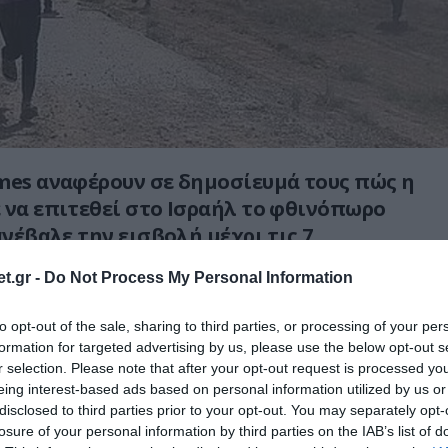
mes αναφέρουν σε δημοσίευμά τους πώς η
 να επιτεθεί στο Ισραήλ το φθινόπωρο
ανέβαλε την εισβολή μέχρι τις 7
023, προκειμένου να πείσει το Ιράν και
t.gr -
Do Not Process My Personal Information
να συμμετάσχουν στην επίθεση.
to opt-out of the sale, sharing to third parties, or processing of your per
 τη Χεζμπολάχ, οι ηγέτες της Χαμάς
formation for targeted advertising by us, please use the below opt-out s
 την
«εσωτερική κατάσταση»
που
r selection. Please note that after your opt-out request is processed y
το Ισραήλ
– η οποία σύμφωνα με το
eing interest-based ads based on personal information utilized by us or
disclosed to third parties prior to your opt-out. You may separately opt-
εται να αφορούσε την εσωτερική πολιτική
losure of your personal information by third parties on the IAB’s list of
 του Ισραήλ για την ώθηση από την