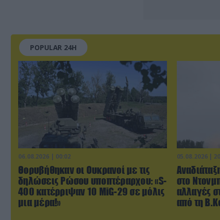
POPULAR 24H
06.08.2026 | 00:02
05.08.2026 | 2
Θορυβήθηκαν οι Ουκρανοί με τις
Αναδιάταξη
δηλώσεις Ρώσου υποπτέραρχου: «S-
στο Ντονμπ
400 κατέρριψαν 10 MiG-29 σε μόλις
αλλαγές σ
μια μέρα!»
από τη Β.