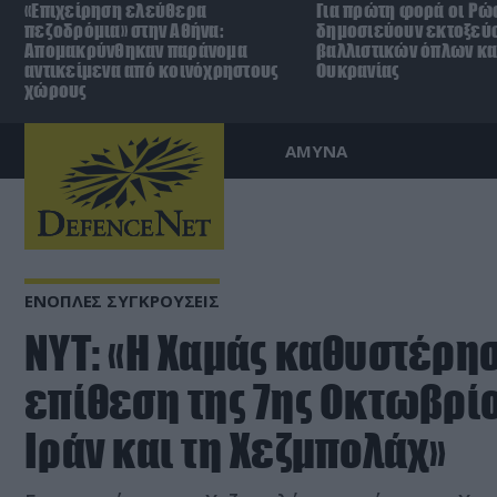
«Επιχείρηση ελεύθερα
Για πρώτη φορά οι Ρώ
πεζοδρόμια» στην Αθήνα:
δημοσιεύουν εκτοξεύ
Απομακρύνθηκαν παράνομα
βαλλιστικών όπλων κα
αντικείμενα από κοινόχρηστους
Ουκρανίας
χώρους
ΑΜΥΝΑ
ΕΝΟΠΛΕΣ ΣΥΓΚΡΟΥΣΕΙΣ
NYT: «Η Χαμάς καθυστέρησ
επίθεση της 7ης Οκτωβρίο
Ιράν και τη Χεζμπολάχ»