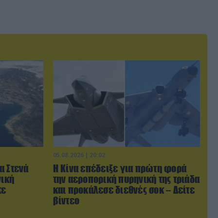
05.08.2026 | 20:02
α Στενά
Η Κίνα επέδειξε για πρώτη φορά
νική
την αεροπορική πυρηνική της τριάδα
κε
και προκάλεσε διεθνές σοκ – Δείτε
βίντεο