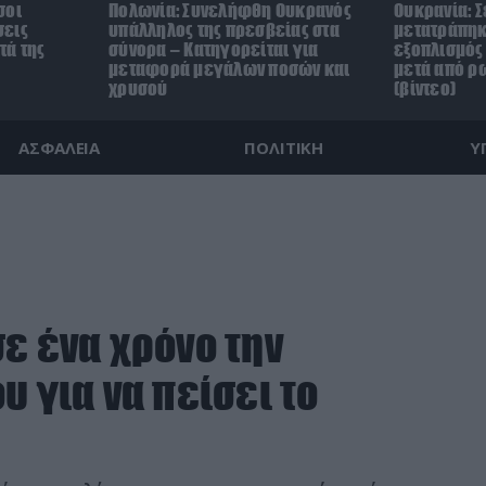
σοι
Πολωνία: Συνελήφθη Ουκρανός
Ουκρανία: Σ
σεις
υπάλληλος της πρεσβείας στα
μετατράπηκ
τά της
σύνορα – Κατηγορείται για
εξοπλισμός 
μεταφορά μεγάλων ποσών και
μετά από ρ
χρυσού
(βίντεο)
ΑΣΦΑΛΕΙΑ
ΠΟΛΙΤΙΚΗ
Υ
ε ένα χρόνο την
υ για να πείσει το