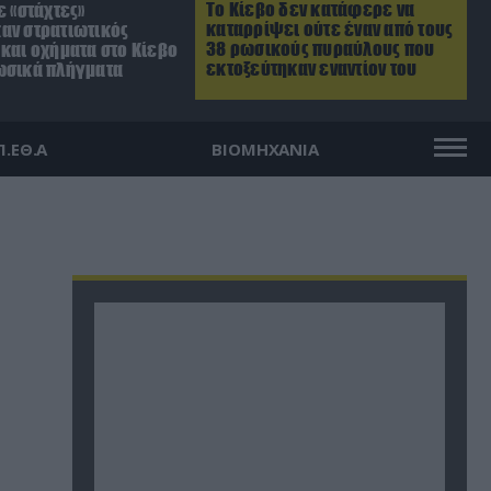
Το Κίεβο δεν κατάφερε να
ε «στάχτες»
καταρρίψει ούτε έναν από τους
αν στρατιωτικός
38 ρωσικούς πυραύλους που
και οχήματα στο Κίεβο
εκτοξεύτηκαν εναντίον του
ωσικά πλήγματα
Π.ΕΘ.Α
ΒΙΟΜΗΧΑΝΙΑ