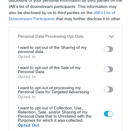
disclosure of your personal information by third parties on the
επικοινωνία»
IAB’s list of downstream participants. This information may
06.08.2026
also be disclosed by us to third parties on the
IAB’s List of
Οι Χούθι σφυροκοπούν τα
Downstream Participants
that may further disclose it to other
σαουδαραβικά πετρελαιοφόρα:
third parties.
Χτύπησαν το δεύτερο σε μία
Please note that this website/app uses one or more Google
Personal Data Processing Opt Outs
ημέρα στην Ερυθρά Θάλασσα
services and may gather and store information including but
06.08.2026
not limited to your visit or usage behaviour. You may click to
I want to opt-out of the Sharing of my
personal data.
Σύγκρουση ελικοπτέρων στην
grant or deny consent to Google and its third-party tags to
Opted In
Ψάθα: Οι καταθέσεις του
use your data for below specified purposes in below Google
Βρετανού χειριστή και του
consent section.
I want to opt-out of the Sale of my
Έλληνα πιλότου από το δεύτερο
Personal Data.
Opted In
μέσο
06.08.2026
Τρόμος στη βόρεια Καρολίνα
I want to opt-out of processing my
Personal Data for Targeted Advertising.
μετά από ένοπλη επίθεση σε
Opted In
κατοικία: Νεκρά τρία μέλη
οικογένειας – 4 οι τραυματίες
I want to opt-out of Collection, Use,
(upd)
Retention, Sale, and/or Sharing of my
06.08.2026
Personal Data that Is Unrelated with the
Σφραγίζεται το αιολικό πάρκο
Purposes for which it was collected.
Opted Out
στη Βοιωτία: Γιατί οι Αρχές