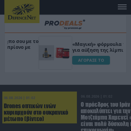
 το
«Μαγική» φόρμουλα τριβόλι + VIP
για αύξηση της λίμπιντο
ΑΓΟΡΑΣΕ ΤΟ
06.08.2026 | 01:02
06.08.2026 | 01:02
Ο πρόεδρος του Ιράν
Drones οπτικών ινών
αποκαλύπτει για την
κυριαρχούν στο ουκρανικό
Μοτζτάμπα Χαμενεΐ 
μέτωπο (βίντεο)
είναι πολύ δύσκολη 
επικοινωνία»