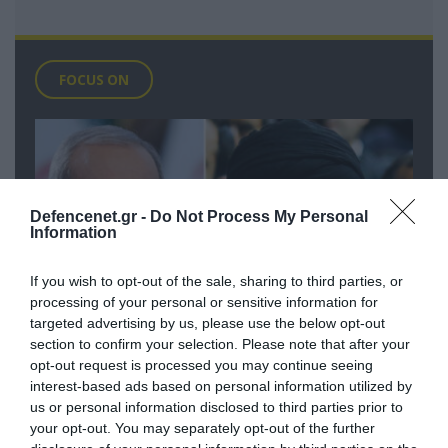
FOCUS ON
Defencenet.gr -
Do Not Process My Personal
Information
If you wish to opt-out of the sale, sharing to third parties, or
processing of your personal or sensitive information for
targeted advertising by us, please use the below opt-out
section to confirm your selection. Please note that after your
06.08.2026 | 01:02
opt-out request is processed you may continue seeing
Ο πρόεδρος του Ιράν αποκαλύπτει για
interest-based ads based on personal information utilized by
την υγεία του Μοτζτάμπα Χαμενεΐ
us or personal information disclosed to third parties prior to
your opt-out. You may separately opt-out of the further
«τώρα είναι πολύ δύσκολη η