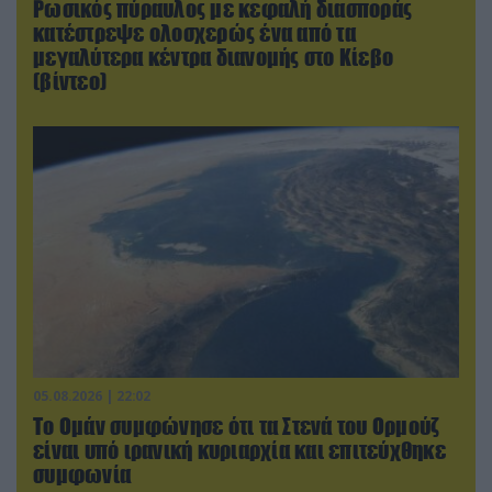
Ρωσικός πύραυλος με κεφαλή διασποράς
κατέστρεψε ολοσχερώς ένα από τα
μεγαλύτερα κέντρα διανομής στο Κίεβο
(βίντεο)
05.08.2026 | 22:02
Το Ομάν συμφώνησε ότι τα Στενά του Ορμούζ
είναι υπό ιρανική κυριαρχία και επιτεύχθηκε
συμφωνία