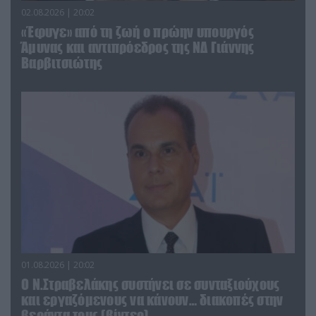
02.08.2026 | 20:02
«Έφυγε» από τη ζωή ο πρώην υπουργός
Άμυνας και αντιπρόεδρος της ΝΔ Γιάννης
Βαρβιτσιώτης
01.08.2026 | 20:02
Ο Ν.Στραβελάκης συστήνει σε συνταξιούχους
και εργαζόμενους να κάνουν… διακοπές στην
βεράντα τους (βίντεο)