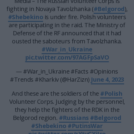
Media – The Russian Volunteer Corps is
fighting in Novaya Tavolzhanka (
#Belgorod
),
#Shebekino
is under fire. Polish volunteers
are participating in the raid. The Ministry of
Defense of the RF announced that it had
ousted the saboteurs from Tavolzhanka.
#War_in_Ukraine
pic.twitter.com/97AGFpSaVO
— #War_in_Ukraine #Facts #Opinions
#Trends #Kharkiv (@HarZizn)
June 4, 2023
And these are the soldiers of the
#Polish
Volunteer Corps. Judging by the personnel,
they help the fighters of the RDK in the
Belgorod region.
#Russians
#Belgorod
#Shebekino
#PutinsWar
pic.twitter.com/sYtyCXiIro