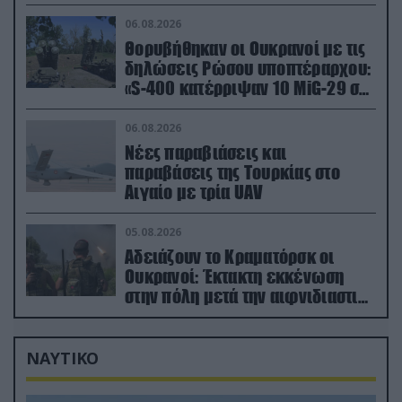
06.08.2026
Θορυβήθηκαν οι Ουκρανοί με τις
δηλώσεις Ρώσου υποπτέραρχου:
«S-400 κατέρριψαν 10 MiG-29 σε
μόλις μια μέρα!»
06.08.2026
Νέες παραβιάσεις και
παραβάσεις της Τουρκίας στο
Αιγαίο με τρία UAV
05.08.2026
Αδειάζουν το Κραματόρσκ οι
Ουκρανοί: Έκτακτη εκκένωση
στην πόλη μετά την αιφνιδιαστική
προώθηση των Ρώσων (βίντεο)
ΝΑΥΤΙΚΟ