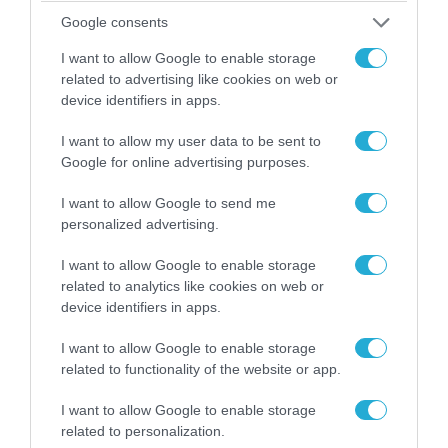
ξεκινούν έρευνες στο σημείο
Google consents
I want to allow Google to enable storage
related to advertising like cookies on web or
POPULAR 24H
device identifiers in apps.
I want to allow my user data to be sent to
Google for online advertising purposes.
I want to allow Google to send me
personalized advertising.
I want to allow Google to enable storage
related to analytics like cookies on web or
device identifiers in apps.
I want to allow Google to enable storage
05.08.2026 | 08:02
related to functionality of the website or app.
Μαζικό κτύπημα της Ρωσίας στο Κίεβο με
Iskander-Μ, S-400 & Zircon: Πάνω από 30
I want to allow Google to enable storage
πύραυλοι εκτοξεύθηκαν σε 30 λεπτά!
related to personalization.