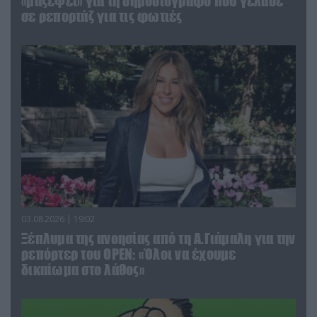
«μαζέψει» για τη δημοσιογράφο που γέλασε
σε ρεπορτάζ για τις φωτιές
03.08.2026 | 19:02
Ξέπλυμα της ανοησίας από τη Α.Γιάμαλη για την
ρεπόρτερ του ΟΡΕΝ: «Όλοι να έχουμε
δικαίωμα στο λάθος»