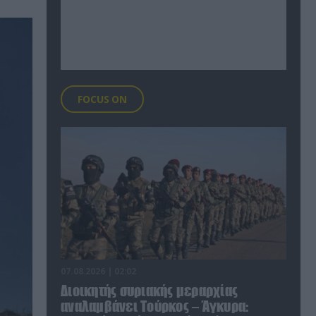
FOCUS ON
07.08.2026 | 02:02
Διοικητής συριακής μεραρχίας
αναλαμβάνει Τούρκος – Άγκυρα: