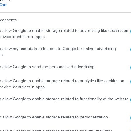
 υπό διερεύνηση.
Out
υνάμεις δεν είχαν καμία απώλεια κατά την
consents
κατάφεραν να αποσυρθούν με επιτυχία μετά
o allow Google to enable storage related to advertising like cookies on
της αποστολής τους, σύμφωνα με την HUR.
evice identifiers in apps.
o allow my user data to be sent to Google for online advertising
ΧΕΡΣΩΝΑ
s.
to allow Google to send me personalized advertising.
Ο ΑΡΘΡΟ
o allow Google to enable storage related to analytics like cookies on
evice identifiers in apps.
o allow Google to enable storage related to functionality of the website
o allow Google to enable storage related to personalization.
o allow Google to enable storage related to security, including