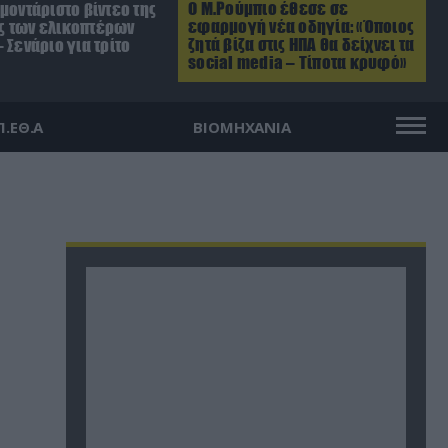
Ο Μ.Ρούμπιο έθεσε σε
μοντάριστο βίντεο της
εφαρμογή νέα οδηγία: «Όποιος
 των ελικοπτέρων
ζητά βίζα στις ΗΠΑ θα δείχνει τα
 Σενάριο για τρίτο
social media – Τίποτα κρυφό»
Π.ΕΘ.Α
ΒΙΟΜΗΧΑΝΙΑ