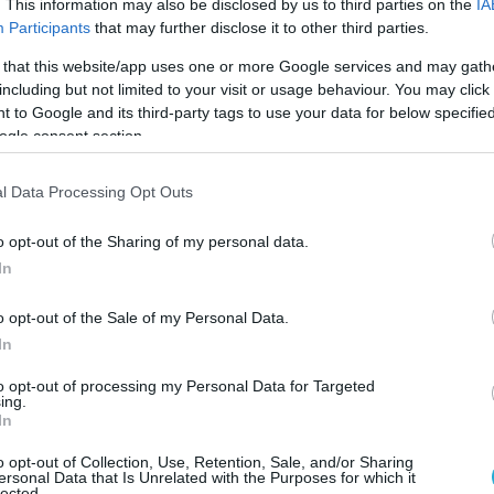
. This information may also be disclosed by us to third parties on the
IA
Participants
that may further disclose it to other third parties.
orate of Intelligence of Ukraine special forces
on the Tendrovskaya Spit near occupied Crimea
 that this website/app uses one or more Google services and may gath
including but not limited to your visit or usage behaviour. You may click 
 to Google and its third-party tags to use your data for below specifi
stroyed armored vehicles of the occupiers and
ogle consent section.
also destroyed fortifications.
l Data Processing Opt Outs
f the battle, the Russians suffered casualties…
pic.twitter.com/vlBV22uYnW
o opt-out of the Sharing of my personal data.
In
EXTA (@nexta_tv)
August 7, 2024
o opt-out of the Sale of my Personal Data.
εθωρακισμένα οχήματα, όπως αμφίβια
In
 MT-LB, συστήματα ηλεκτρονικού
to opt-out of processing my Personal Data for Targeted
υρώσεις των Ρώσων​.
ing.
In
ανακοινώσεις, οι ρωσικές δυνάμεις
o opt-out of Collection, Use, Retention, Sale, and/or Sharing
ιες, αν και ο ακριβής αριθμός των θυμάτων
ersonal Data that Is Unrelated with the Purposes for which it
lected.