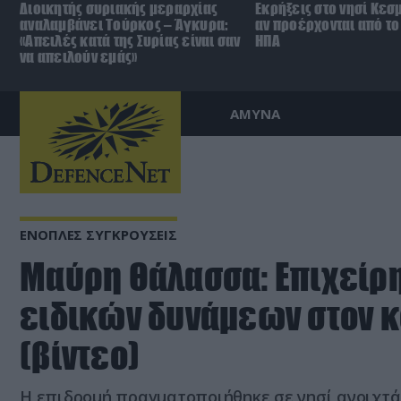
Διοικητής συριακής μεραρχίας
Εκρήξεις στο νησί Κεσ
αναλαμβάνει Τούρκος – Άγκυρα:
αν προέρχονται από το 
«Απειλές κατά της Συρίας είναι σαν
ΗΠΑ
να απειλούν εμάς»
ΑΜΥΝΑ
ΕΝΟΠΛΕΣ ΣΥΓΚΡΟΥΣΕΙΣ
Μαύρη Θάλασσα: Επιχείρ
ειδικών δυνάμεων στον κ
(βίντεο)
Η επιδρομή πραγματοποιήθηκε σε νησί ανοιχτά