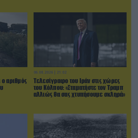
06.08.2026 | 21:02
 ο αριθμός
Τελεσίγραφο του Ιράν στις χώρες
ου
του Κόλπου: «Σταματήστε τον Τραμπ
αλλιώς θα σας χτυπήσουμε σκληρά»