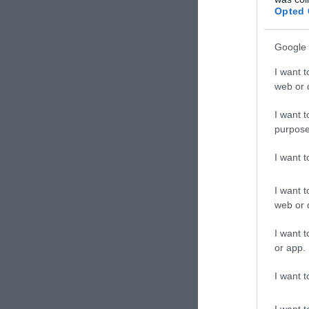
βρίσκεται ακόμα
Opted 
Οι ουκρανικές δ
Google 
επιχείρηση και 
I want t
την ολοκλήρωση 
web or d
I want t
ΟΥΚΡΑΝΙΑ
ΡΩΣΙΑ
purpose
I want 
ΣΧΟΛΙΑΣΤΕ Τ
I want t
web or d
I want t
or app.
I want t
I want t