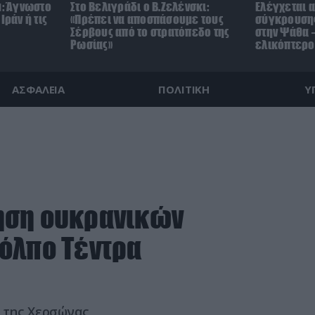
μ: Άγνωστο
Στο Βελιγράδι ο Β.Ζελένσκι:
Ελέγχεται α
Ιράν ή τις
«Πρέπει να αποσπάσουμε τους
σύγκρουσης
Σέρβους από το στρατόπεδο της
στην Ψάθα –
Ρωσίας»
ελικόπτερο
ΑΣΦΑΛΕΙΑ
ΠΟΛΙΤΙΚΗ
Υ
ηση ουκρανικών
όλπο Τέντρα
 της Χερσώνας