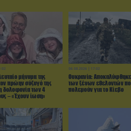
9:02
06.08.2026 | 17:02
λευταίο μήνυμα της
Ουκρανία: Αποκαλύφθηκε
τον πρώην σύζυγό της
των ξένων εθελοντών π
τη δολοφονία των 4
πολεμούν για το Κίεβο
ους – «Έχουν ίωση»