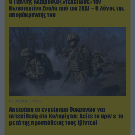
Ο Γιάννης Αλαφούζος «τέλειωσε» τον
Κωνσταντίνο Ζούλα από τον ΣΚΑΪ – Ο λόγος της
απομάκρυνσής του
07.08.2026 | 19:02
Απετράπη το εγχείρημα Ουκρανών για
αντεπίθεση στο Κολομίγτσι: Δείτε το πριν & το
μετά της προσπάθειάς τους (βίντεο)