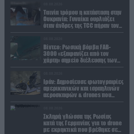
08.08.2026
Ταινία τρόμου η κατάσταση στην
Ουκρανία: Γυναίκα ουρλιάζει
όταν άνδρες της TCC πήραν τον
σύντροφό της (βίντεο)
08.08.2026
Βίντεο: Ρωσική βόμβα FAB-
3000 «εξαφανίζει από τον
χάρτη» σημείο διέλευσης των
ουκρανικών δυνάμεων στην
Ζαπορίζια
08.08.2026
Ιράν: Δημοσίευσε φωτογραφίες
αμερικανικών και ισραηλινών
αεροσκαφών & drones που
καταρρίφθηκαν
08.08.2026
Σκληρή γλώσσα της Ρωσίας
κατά της Γερμανίας για το drone
με εκρηκτικά που βρέθηκε σε