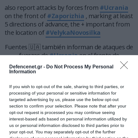
also report attacks by forces from
#Ucrania
on the front of
#Zaporizhia
, marking at least
5 directions of advance, the + important from
the location of
#VelykaNovosilka
Fuentes 🇺🇦 también informan de ataques de
fuerzas de
#Ucrania
en el frente de
#Zaporizhia
, marcando, al menos, 5
Defencenet.gr -
Do Not Process My Personal
direcciones de avance, la + importante desde la
Information
localidad de
#VelykaNovosilka
If you wish to opt-out of the sale, sharing to third parties, or
https://t.co/IKgyUiawpn
processing of your personal or sensitive information for
targeted advertising by us, please use the below opt-out
— FAM del Mundo (@famdelmundo)
June 5,
section to confirm your selection. Please note that after your
2023
opt-out request is processed you may continue seeing
interest-based ads based on personal information utilized by
Ukrainian /afu Ukraine the mercenaries to
us or personal information disclosed to third parties prior to
your opt-out. You may separately opt-out of the further
🇬🇧 🇺🇸 had it’s offensive in both