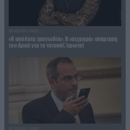
08.08.2026 | 09:02
«Η απόλυτη τραγωδία»: Η «αιχμηρή» ανάρτηση
του Αρκά για τα τατουάζ (φωτο)
07.08.2026 | 20:02