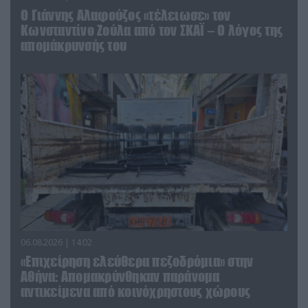
Ο Γιάννης Αλαφούζος «τέλειωσε» τον
Κωνσταντίνο Ζούλα από τον ΣΚΑΪ – Ο λόγος της
απομάκρυνσής του
06.08.2026 | 14:02
«Επιχείρηση ελεύθερα πεζοδρόμια» στην
Αθήνα: Απομακρύνθηκαν παράνομα
αντικείμενα από κοινόχρηστους χώρους