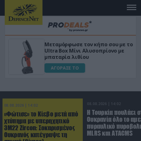
Μεταμόρφωσε τον κήπο σου με το
ικό
Ultra Box Μίνι Αλυσοπρίονο με
μπαταρία λιθίου
ΑΓΟΡΑΣΕ ΤΟ
08.08.2026 | 14:02
08.08.2026 | 14:02
Η Τουρκία πουλάει σ
«Φώτισε» το Κίεβο μετά από
Ουκρανία όλο το αμε
χτύπημα με υπερηχητικό
πυραυλικό πυροβολι
3M22 Zircon: Σοκαρισμένος
MLRS και ΑΤΑCMS
Ουκρανός κατέγραψε τη