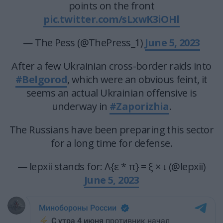
points on the front
pic.twitter.com/sLxwK3iOHl
— The Pess (@ThePress_1)
June 5, 2023
After a few Ukrainian cross-border raids into
#Belgorod
, which were an obvious feint, it
seems an actual Ukrainian offensive is
underway in
#Zaporizhia
.
The Russians have been preparing this sector
for a long time for defense.
— lepxii stands for: Λ{ε * π} = ξ × ι (@lepxii)
June 5, 2023