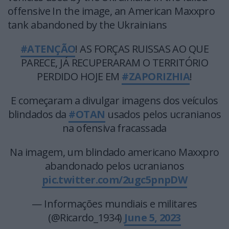
offensive In the image, an American Maxxpro
tank abandoned by the Ukrainians
#ATENÇÃO
! AS FORÇAS RUISSAS AO QUE
PARECE, JÁ RECUPERARAM O TERRITÓRIO
PERDIDO HOJE EM
#ZAPORIZHIA
!
E começaram a divulgar imagens dos veículos
blindados da
#OTAN
usados pelos ucranianos
na ofensiva fracassada
Na imagem, um blindado americano Maxxpro
abandonado pelos ucranianos
pic.twitter.com/2ugc5pnpDW
— Informações mundiais e militares
(@Ricardo_1934)
June 5, 2023