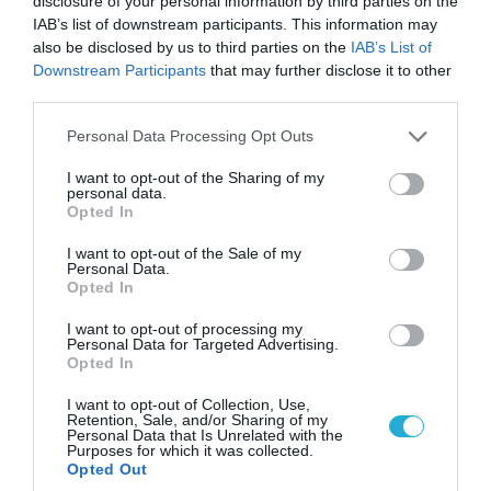
disclosure of your personal information by third parties on the
#Zaporizhzhia
#Zaporozhie
#Zaporizhia
&
IAB’s list of downstream participants. This information may
#Donbass
s
#Donetsk
& got it her nasty
also be disclosed by us to third parties on the
IAB’s List of
teeth 🦷 & had to go back & also killed by
Downstream Participants
that may further disclose it to other
third parties.
#RussianArmy
#DPR
etc !!
Please note that this website/app uses one or more Google
Personal Data Processing Opt Outs
— SyriaWarNews 🇸🇾🇮🇷🇮🇶🇾🇪 (@ZAM90Z)
services and may gather and store information including but
not limited to your visit or usage behaviour. You may click to
I want to opt-out of the Sharing of my
June 5, 2023
personal data.
grant or deny consent to Google and its third-party tags to
Opted In
use your data for below specified purposes in below Google
consent section.
ΟΥΚΡΑΝΙΑ
ΡΩΣΙΑ
I want to opt-out of the Sale of my
Personal Data.
Opted In
ΣΧΟΛΙΑΣΤΕ ΤΟ ΑΡΘΡΟ
I want to opt-out of processing my
Personal Data for Targeted Advertising.
Opted In
I want to opt-out of Collection, Use,
Retention, Sale, and/or Sharing of my
Personal Data that Is Unrelated with the
Purposes for which it was collected.
Opted Out