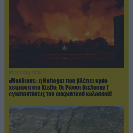
07.08.2026 | 23:02
«Μούδιασε» η Naftogaz που βλέπει κρύο
χειμώνα στο Κίεβο: Οι Ρώσοι διέλυσαν 7
εγκαταστάσεις του ουκρανικού κολοσσού!