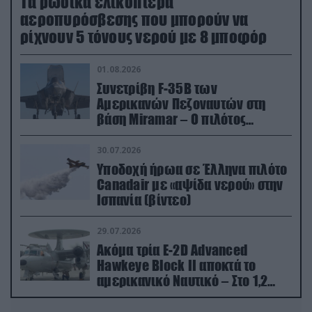
Τα ρωσικά ελικόπτερα
αεροπυρόσβεσης που μπορούν να
ρίχνουν 5 τόνους νερού με 8 μποφόρ
01.08.2026
Συνετρίβη F-35B των
Αμερικανών Πεζοναυτών στη
βάση Miramar – Ο πιλότος
εκτινάχθηκε εγκαίρως
30.07.2026
Υποδοχή ήρωα σε Έλληνα πιλότο
Canadair με «αψίδα νερού» στην
Ισπανία (βίντεο)
29.07.2026
Ακόμα τρία E-2D Advanced
Hawkeye Block II αποκτά το
αμερικανικό Ναυτικό – Στο 1,2
δισ.δολάρια το κόστος