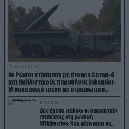
07.08.2026 | 14:02
Οι Ρώσοι κτύπησαν με drones Geran-4
και βαλλιστικούς πυραύλους Iskander-
M ουκρανικό τρένο με στρατιωτικό
εξοπλισμό
07.08.2026
Δεν έχουν «τέλος» οι ουκρανικές
επιθέσεις στη ρωσική
Wildberries: Νέα πλήγματα σε