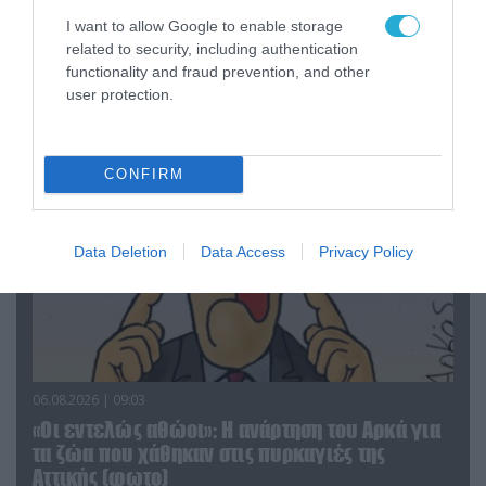
06.08.2026 | 14:02
I want to allow Google to enable storage
«Επιχείρηση ελεύθερα πεζοδρόμια» στην
related to security, including authentication
Αθήνα: Απομακρύνθηκαν παράνομα
functionality and fraud prevention, and other
αντικείμενα από κοινόχρηστους χώρους
user protection.
CONFIRM
Data Deletion
Data Access
Privacy Policy
06.08.2026 | 09:03
«Οι εντελώς αθώοι»: Η ανάρτηση του Αρκά για
τα ζώα που χάθηκαν στις πυρκαγιές της
Αττικής (φωτο)