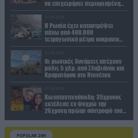
να επιχειρήσει περιορισμένη
στρατιωτική επιχείρηση στην
Ευρώπη»
07.08.2026
Η Ρωσία έχει καταστρέψει
πάνω από 400.000
τετραγωνικά μέτρα ουκρανικών
εγκαταστάσεων τον Ιούλιο
07.08.2026
Οι ρωσικές δυνάμεις απέχουν
μόλις 5 χλμ. από Σλαβιάνσκ και
Κραματόρσκ στο Ντονέτσκ
07.08.2026
Κωνσταντινούπολη: 35χρονος
εκτέλεσε εν ψυχρώ την
26χρονη πρώην σύντροφό του
έξω από φαρμακείο (βίντεο)
POPULAR 24H