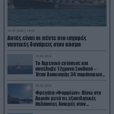
15.07.2026 | 16:03
Aυτές είναι οι πέντε πιο ισχυρές
ναυτικές δυνάμεις στον κόσμο
30.06.2026
Το Λιμενικό εντόπισε και
συνέλαβε 17χρονο Σουδανό –
Ήταν διακινητής 34 παράνομων
μεταναστών
30.06.2026
Φρεγάτα «Φορμίων»: Πίσω στο
Λοριάν μετά τις εξαντλητικές
θαλάσσιες δοκιμές στον
απαιτητικό Βισκαϊκό