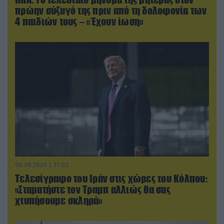
πρώην σύζυγό της πριν από τη δολοφονία των
4 παιδιών τους – «Έχουν ίωση»
06.08.2026 | 21:02
Τελεσίγραφο του Ιράν στις χώρες του Κόλπου:
«Σταματήστε τον Τραμπ αλλιώς θα σας
χτυπήσουμε σκληρά»