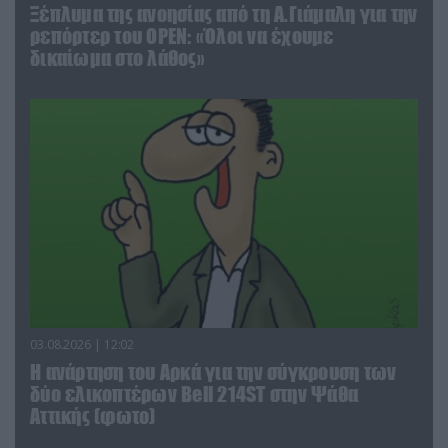
Ξέπλυμα της ανοησίας από τη Α.Γιάμαλη για την
ρεπόρτερ του ΟΡΕΝ: «Όλοι να έχουμε
δικαίωμα στο λάθος»
03.08.2026 | 12:02
Η ανάρτηση του Αρκά για την σύγκρουση των
δύο ελικοπτέρων Bell 214ST στην Ψάθα
Αττικής (φωτο)