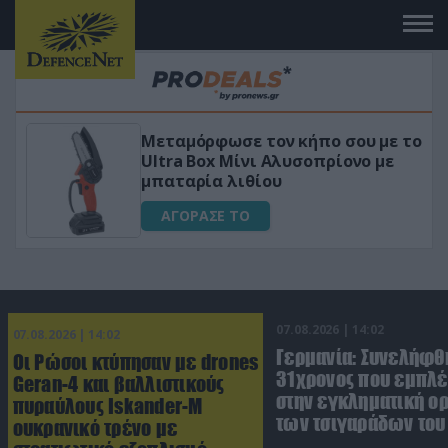
 το
«Μαγική» φόρμουλα τριβόλι + VIP
για αύξηση της λίμπιντο
ΑΓΟΡΑΣΕ ΤΟ
07.08.2026 | 14:02
07.08.2026 | 14:02
Γερμανία: Συνελήφθ
Οι Ρώσοι κτύπησαν με drones
31χρονος που εμπλέ
Geran-4 και βαλλιστικούς
στην εγκληματική 
πυραύλους Iskander-M
των τσιγαράδων του 
ουκρανικό τρένο με