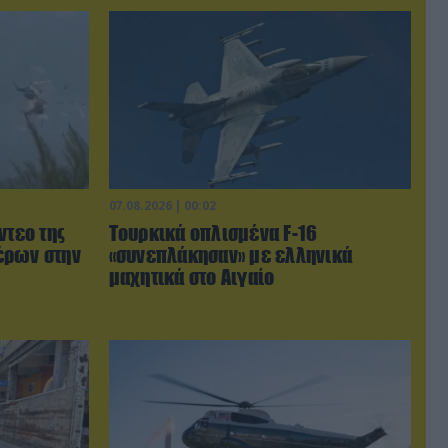
07.08.2026 | 00:02
ντεο της
Τουρκικά οπλισμένα F-16
έρων στην
«συνεπλάκησαν» με ελληνικά
μαχητικά στο Αιγαίο