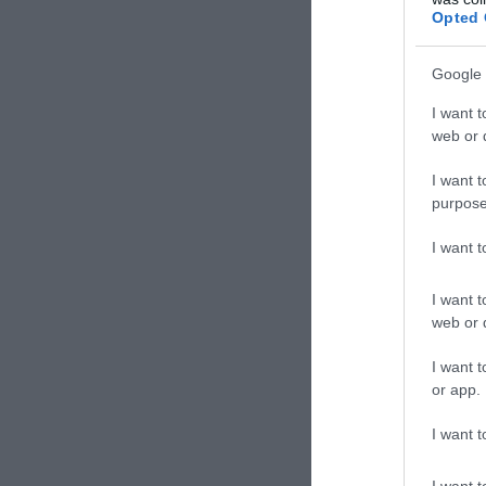
αναγνωρίζει το 
Opted 
«Είμαι απολύτω
Google 
αποκλιμακωθεί
I want t
web or d
ΒΡΕΤΑΝΙΑ
ΜΑΧΗ
I want t
purpose
ΣΧΟΛΙΑΣΤΕ Τ
I want 
I want t
web or d
I want t
or app.
I want t
I want t