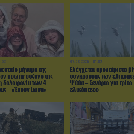
9:02
07.08.2026 | 01:02
λευταίο μήνυμα της
Ελέγχεται αμοντάριστο βί
τον πρώην σύζυγό της
σύγκρουσης των ελικοπτ
τη δολοφονία των 4
Ψάθα – Σενάριο για τρίτο
ους – «Έχουν ίωση»
ελικόπτερο