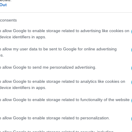
δικαίωμα του Ισραήλ στην αυτοάμυνα.
Out
ς σαφής ότι η κατάσταση πρέπει να
consents
»
, δηλώνει.
o allow Google to enable storage related to advertising like cookies on
evice identifiers in apps.
ΤΙΚΑ
ΜΕΣΗ ΑΝΑΤΟΛΗ
o allow my user data to be sent to Google for online advertising
s.
Ο ΑΡΘΡΟ
to allow Google to send me personalized advertising.
o allow Google to enable storage related to analytics like cookies on
evice identifiers in apps.
o allow Google to enable storage related to functionality of the website
o allow Google to enable storage related to personalization.
o allow Google to enable storage related to security, including