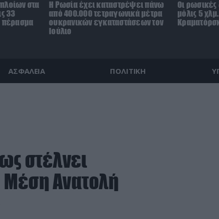
πλοίων στα
Η Ρωσία έχει καταστρέψει πάνω
Οι ρωσικές
ις 33
από 400.000 τετραγωνικά μέτρα
μόλις 5 χλμ
ο πέρασμα
ουκρανικών εγκαταστάσεων τον
Κραματόρσκ
Ιούλιο
ΑΣΦΑΛΕΙΑ
ΠΟΛΙΤΙΚΗ
Υ
ως στέλνει
 Μέση Ανατολή
»