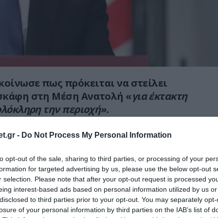
κοίνωσε πως πρόκειται να στείλει
σκάφη στη Μέση Ανατολή «
για έκτακτη
ολόκληρη την περιοχή».
έτει ήδη αεροσκάφη της RAF στην περιοχή στο
t.gr -
Do Not Process My Personal Information
χείρησης Shader.
to opt-out of the sale, sharing to third parties, or processing of your per
τη σύνοδο κορυφής της G7 που ξεκινά αύριο
formation for targeted advertising by us, please use the below opt-out s
Κιρ Στάρμερ δήλωσε στους δημοσιογράφους
r selection. Please note that after your opt-out request is processed y
eing interest-based ads based on personal information utilized by us or
εξελίσσεται ραγδαία και ότι διεξάγονται
disclosed to third parties prior to your opt-out. You may separately opt-
εις με τους συμμάχους σε όλα τα επίπεδα.
losure of your personal information by third parties on the IAB’s list of