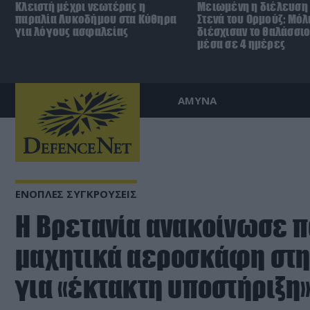
Κλειστή μέχρι νεωτέρας η
Μειωμένη η διέλευση 
παραλία Λυκοδήμου στα Κύθηρα
Στενά του Ορμούζ: Μόλ
για λόγους ασφαλείας
διέσχισαν το θαλάσσι
μέσα σε 4 ημέρες
ΑΜΥΝΑ
ΕΝΟΠΛΕΣ ΣΥΓΚΡΟΥΣΕΙΣ
Η Βρετανία ανακοίνωσε π
μαχητικά αεροσκάφη στη
για «έκτακτη υποστήριξη