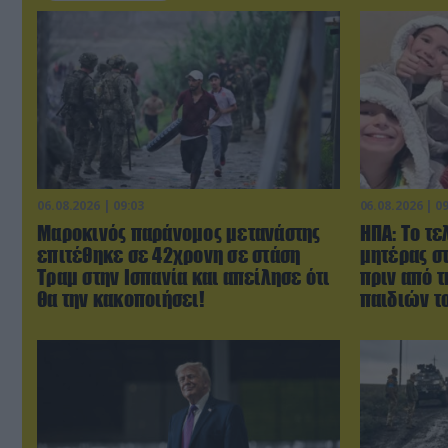
06.08.2026 | 09:03
06.08.2026 | 0
Μαροκινός παράνομος μετανάστης
ΗΠΑ: Το τε
επιτέθηκε σε 42χρονη σε στάση
μητέρας σ
Τραμ στην Ισπανία και απείλησε ότι
πριν από 
θα την κακοποιήσει!
παιδιών τ