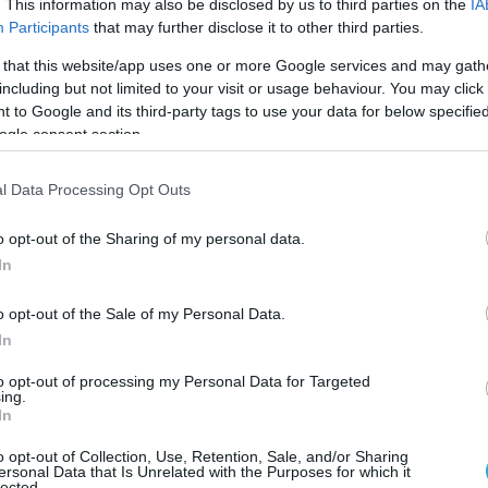
. This information may also be disclosed by us to third parties on the
IA
 επαναλαμβάνεται είναι η αποκλιμάκωση»
,
Participants
that may further disclose it to other third parties.
 that this website/app uses one or more Google services and may gath
including but not limited to your visit or usage behaviour. You may click 
α συνεχιστούν σήμερα και τις επόμενες
 to Google and its third-party tags to use your data for below specifi
ogle consent section.
δεν θέλησε να απαντήσει στο ερώτημα αν το
l Data Processing Opt Outs
ο θα συμμετάσχει στην υπεράσπιση του
o opt-out of the Sharing of my personal data.
In
και εποικοδομητική συζήτηση με τον
o opt-out of the Sale of my Personal Data.
τανιάχου χθες, η οποία περιελάμβανε,
In
κό, συζητήσεις για την ασφάλεια και την
to opt-out of processing my Personal Data for Targeted
Ισραήλ, μεταξύ δύο συμμάχων».
ing.
In
ι η Βρετανία έχει «
μακροχρόνιες
o opt-out of Collection, Use, Retention, Sale, and/or Sharing
το πυρηνικό πρόγραμμα του Ιράν και
ersonal Data that Is Unrelated with the Purposes for which it
lected.