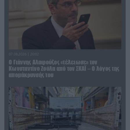
07.08.2026 | 20:02
Ο Γιάννης Αλαφούζος «τέλειωσε» τον
Κωνσταντίνο Ζούλα από τον ΣΚΑΪ – Ο λόγος της
απομάκρυνσής του