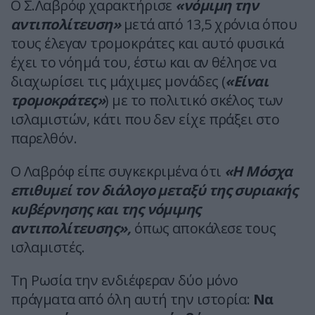
Ο Σ.Λαβρόφ χαρακτήρισε
«νόμιμη την
αντιπολίτευση»
μετά από 13,5 χρόνια όπου
τους έλεγαν τρομοκράτες και αυτό φυσικά
έχει το νόημά του, έστω και αν θέλησε να
διαχωρίσει τις μάχιμες μονάδες (
«Είναι
τρομοκράτες»
) με το πολιτικό σκέλος των
ισλαμιστών, κάτι που δεν είχε πράξει στο
παρελθόν.
Ο Λαβρόφ είπε συγκεκριμένα ότι
«Η Μόσχα
επιθυμεί τον διάλογο μεταξύ της συριακής
κυβέρνησης και της νόμιμης
αντιπολίτευσης»,
όπως αποκάλεσε τους
ισλαμιστές.
Τη Ρωσία την ενδιέφεραν δύο μόνο
πράγματα από όλη αυτή την ιστορία:
Να