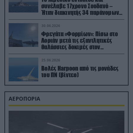
συνέλαβε 17χρονο Σουδανό –
Ήταν διακινητής 34 παράνομων
μεταναστών
30.06.2026
Φρεγάτα «Φορμίων»: Πίσω στο
Λοριάν μετά τις εξαντλητικές
θαλάσσιες δοκιμές στον
απαιτητικό Βισκαϊκό
25.06.2026
Βολές Harpoon από τις μονάδες
του ΠΝ (βίντεο)
ΑΕΡΟΠΟΡΙΑ