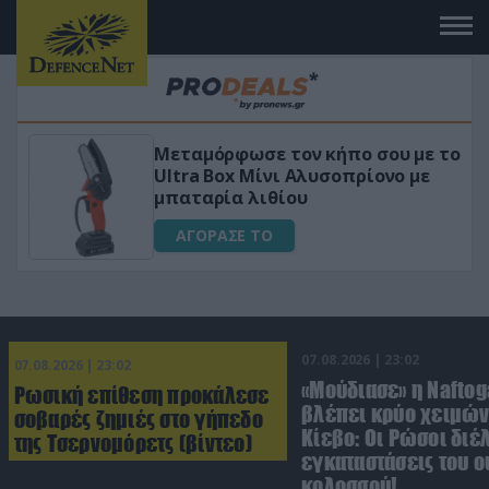
Μεταμόρφωσε τον κήπο σου με το
ικό
Ultra Box Μίνι Αλυσοπρίονο με
μπαταρία λιθίου
ΑΓΟΡΑΣΕ ΤΟ
07.08.2026 | 23:02
07.08.2026 | 23:02
«Μούδιασε» η Naftog
Ρωσική επίθεση προκάλεσε
βλέπει κρύο χειμών
σοβαρές ζημιές στο γήπεδο
Κίεβο: Οι Ρώσοι διέ
της Τσερνομόρετς (βίντεο)
εγκαταστάσεις του 
κολοσσού!