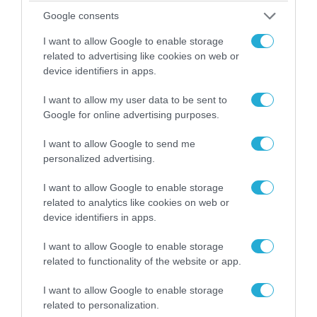
Ελέγχεται αμοντάριστο βίντεο της σύγκρουσης
Google consents
των ελικοπτέρων στην Ψάθα – Σενάριο για
I want to allow Google to enable storage
τρίτο ελικόπτερο
related to advertising like cookies on web or
device identifiers in apps.
I want to allow my user data to be sent to
Google for online advertising purposes.
I want to allow Google to send me
personalized advertising.
I want to allow Google to enable storage
related to analytics like cookies on web or
device identifiers in apps.
I want to allow Google to enable storage
07.08.2026 | 00:02
related to functionality of the website or app.
Τουρκικά οπλισμένα F-16 «συνεπλάκησαν» με
ελληνικά μαχητικά στο Αιγαίο
I want to allow Google to enable storage
related to personalization.