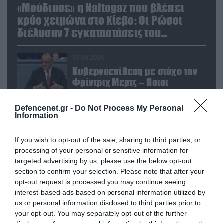
«Μούδιασε» η Naftogaz που βλέπει
κρύο χειμώνα στο Κίεβο: Οι Ρώσοι
διέλυσαν 7 εγκαταστάσεις του
ουκρανικού κολοσσού!
07.08.2026
Κυβερνοεπίθεση με στόχο τον
Φρίντριχ Μερτς – Ποιοι
κρύβονται πίσω από το
παραποιημένο βίντεο
Defencenet.gr -
Do Not Process My Personal
07.08.2026
Information
Ο Β.Ζελέσνσκι έφτασε στη
Σερβία και θα συναντηθεί με τον
If you wish to opt-out of the sale, sharing to third parties, or
Α.Βούτσιτς – Όλα τα βλέμματα
processing of your personal or sensitive information for
στις σχέσεις με τη Ρωσία
targeted advertising by us, please use the below opt-out
section to confirm your selection. Please note that after your
07.08.2026
opt-out request is processed you may continue seeing
Νέα ρωσικά πλήγματα σε πλοία
interest-based ads based on personal information utilized by
και λιμενικές εγκαταστάσεις
us or personal information disclosed to third parties prior to
της Ουκρανίας – Δύο νεκροί στην
your opt-out. You may separately opt-out of the further
Κριμαία