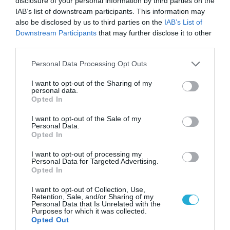
disclosure of your personal information by third parties on the
07.08.2026
IAB’s list of downstream participants. This information may
Ο Γιάννης Αλαφούζος
also be disclosed by us to third parties on the
IAB’s List of
«τέλειωσε» τον Κωνσταντίνο
Downstream Participants
that may further disclose it to other
Ζούλα από τον ΣΚΑΪ – Ο λόγος
third parties.
της απομάκρυνσής του
Please note that this website/app uses one or more Google
Personal Data Processing Opt Outs
services and may gather and store information including but
not limited to your visit or usage behaviour. You may click to
I want to opt-out of the Sharing of my
POPULAR 24H
personal data.
grant or deny consent to Google and its third-party tags to
Opted In
use your data for below specified purposes in below Google
consent section.
I want to opt-out of the Sale of my
Personal Data.
Opted In
I want to opt-out of processing my
Personal Data for Targeted Advertising.
Opted In
I want to opt-out of Collection, Use,
Retention, Sale, and/or Sharing of my
Personal Data that Is Unrelated with the
Purposes for which it was collected.
Opted Out
07.08.2026 | 01:02