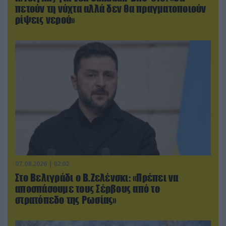
πετούν τη νύχτα αλλά δεν θα πραγματοποιούν
ρίψεις νερού»
07.08.2026 | 02:02
Στο Βελιγράδι ο Β.Ζελένσκι: «Πρέπει να
αποσπάσουμε τους Σέρβους από το
στρατόπεδο της Ρωσίας»