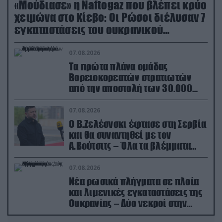
«Μούδιασε» η Naftogaz που βλέπει κρύο
χειμώνα στο Κίεβο: Οι Ρώσοι διέλυσαν 7
εγκαταστάσεις του ουκρανικού
κολοσσού!
07.08.2026
Τα πρώτα πλάνα ομάδας
Βορειοκορεατών στρατιωτών
από την αποστολή των 30.000
που έφτασαν στη Ρωσία (βίντεο)
07.08.2026
Ο Β.Ζελέσνσκι έφτασε στη Σερβία
και θα συναντηθεί με τον
Α.Βούτσιτς – Όλα τα βλέμματα
στις σχέσεις με τη Ρωσία
07.08.2026
Νέα ρωσικά πλήγματα σε πλοία
και λιμενικές εγκαταστάσεις της
Ουκρανίας – Δύο νεκροί στην
Κριμαία