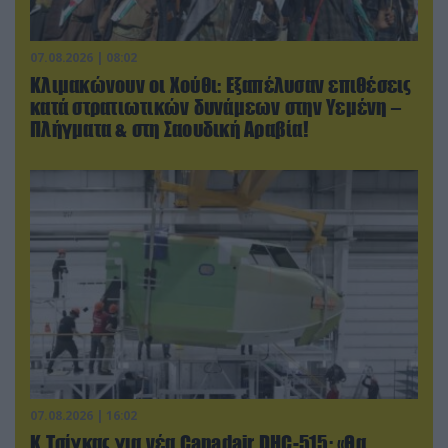
07.08.2026 | 08:02
Κλιμακώνουν οι Χούθι: Eξαπέλυσαν επιθέσεις
κατά στρατιωτικών δυνάμεων στην Υεμένη –
Πλήγματα & στη Σαουδική Αραβία!
07.08.2026 | 16:02
Κ.Τσίγκας για νέα Canadair DHC-515: «Θα