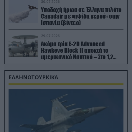
30.07.2026
Υποδοχή ήρωα σε Έλληνα πιλότο
Canadair με «αψίδα νερού» στην
Ισπανία (βίντεο)
29.07.2026
Ακόμα τρία E-2D Advanced
Hawkeye Block II αποκτά το
αμερικανικό Ναυτικό – Στο 1,2
δισ.δολάρια το κόστος
ΕΛΛΗΝΟΤΟΥΡΚΙΚΑ