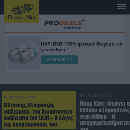
HAPI END: 100% φυτικό διεγερτικό
για άνδρες!
ΑΓΟΡΑΣΕ ΤΟ
07.08.2026 | 20:02
07.08.2026 | 20:02
Νόαμ Κατς: Φεύγει α
Ο Γιάννης Αλαφούζος
Ελλάδα ο Ισραηλινό
«τέλειωσε» τον Κωνσταντίνο
στην Αθήνα – Η
Ζούλα από τον ΣΚΑΪ – Ο λόγος
αποχαιρετιστήρια α
της απομάκρυνσής του
του