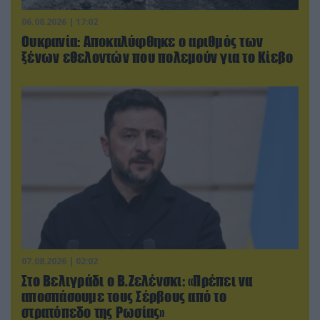
06.08.2026 | 17:02
Ουκρανία: Αποκαλύφθηκε ο αριθμός των
ξένων εθελοντών που πολεμούν για το Κίεβο
07.08.2026 | 02:02
Στο Βελιγράδι ο Β.Ζελένσκι: «Πρέπει να
αποσπάσουμε τους Σέρβους από το
στρατόπεδο της Ρωσίας»