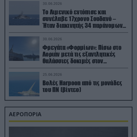
30.06.2026
Το Λιμενικό εντόπισε και
συνέλαβε 17χρονο Σουδανό –
Ήταν διακινητής 34 παράνομων
μεταναστών
30.06.2026
Φρεγάτα «Φορμίων»: Πίσω στο
Λοριάν μετά τις εξαντλητικές
θαλάσσιες δοκιμές στον
απαιτητικό Βισκαϊκό
25.06.2026
Βολές Harpoon από τις μονάδες
του ΠΝ (βίντεο)
ΑΕΡΟΠΟΡΙΑ