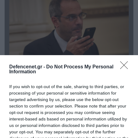
Defencenet.gr -
Do Not Process My Personal
07.08.2026 | 20:02
Information
Ο Γιάννης Αλαφούζος «τέλειωσε» τον
Κωνσταντίνο Ζούλα από τον ΣΚΑΪ – Ο λόγος της
If you wish to opt-out of the sale, sharing to third parties, or
απομάκρυνσής του
processing of your personal or sensitive information for
targeted advertising by us, please use the below opt-out
section to confirm your selection. Please note that after your
opt-out request is processed you may continue seeing
interest-based ads based on personal information utilized by
us or personal information disclosed to third parties prior to
your opt-out. You may separately opt-out of the further