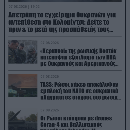
07.08.2026 | 19:02
Απετράπη το εγχείρημα Ουκρανών για
αντεπίθεση στο Κολομίγτσι: Δείτε το
πριν & το μετά της προσπάθειάς τους
(βίντεο)
07.08.2026
«Κεραυνοί» της ρωσικής Βοστόκ
κατέκαψαν εξοπλισμό των ΗΠΑ
με Ουκρανούς και Αμερικανούς
μισθοφόρους – Δείτε βίντεο
07.08.2026
TASS: Ρώσοι χάκερ αποκάλυψαν
εμπλοκή του ΝΑΤΟ σε ουκρανικά
πλήγματα σε στόχους στο ρωσικό
έδαφος!
07.08.2026
Οι Ρώσοι κτύπησαν με drones
Geran-4 και βαλλιστικούς