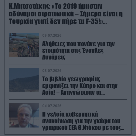
Κ.Μητσοτάκης: «Το 2019 ήμασταν
αδύναμοι στρατιωτικά – Σήμερα είναι η
Τουρκία γιατί δεν πήρε τα F-35!»
(βίντεο)
09.07.2026
Αλήθειες που πονάνε για την
ετοιμότητα στις Ένοπλες
Δυνάμεις
08.07.2026
Το βιβλίο γεωγραφίας
εμφανίζει την Κύπρο και στην
Ασία! – Αναγνώρισαν τα
κατεχόμενα; (φωτο)
04.07.2026
Η γελοία κυβερνητική
ανακοίνωση για την γκάφα του
γραφικού ΣΕΑ Θ.Ντόκου με τους
Ρώσους φαρσέρ