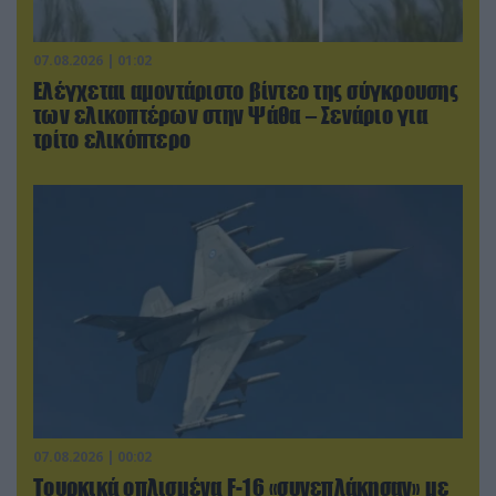
07.08.2026 | 01:02
Ελέγχεται αμοντάριστο βίντεο της σύγκρουσης
των ελικοπτέρων στην Ψάθα – Σενάριο για
τρίτο ελικόπτερο
07.08.2026 | 00:02
Τουρκικά οπλισμένα F-16 «συνεπλάκησαν» με