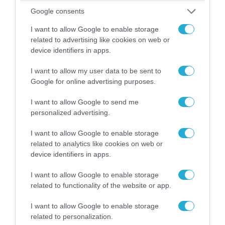
Google consents
06.08.2026 | 09:03
I want to allow Google to enable storage
«Οι εντελώς αθώοι»: Η ανάρτηση του Αρκά για
related to advertising like cookies on web or
τα ζώα που χάθηκαν στις πυρκαγιές της
device identifiers in apps.
Αττικής (φωτο)
I want to allow my user data to be sent to
Google for online advertising purposes.
I want to allow Google to send me
personalized advertising.
I want to allow Google to enable storage
related to analytics like cookies on web or
device identifiers in apps.
I want to allow Google to enable storage
related to functionality of the website or app.
04.08.2026 | 15:02
I want to allow Google to enable storage
Αυτή την ώρα το τελευταίο «αντίο» στον πρώην
related to personalization.