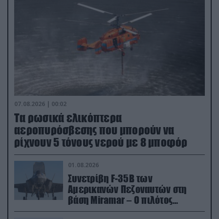
07.08.2026 | 00:02
Τα ρωσικά ελικόπτερα
αεροπυρόσβεσης που μπορούν να
ρίχνουν 5 τόνους νερού με 8 μποφόρ
01.08.2026
Συνετρίβη F-35B των
Αμερικανών Πεζοναυτών στη
βάση Miramar – Ο πιλότος
εκτινάχθηκε εγκαίρως