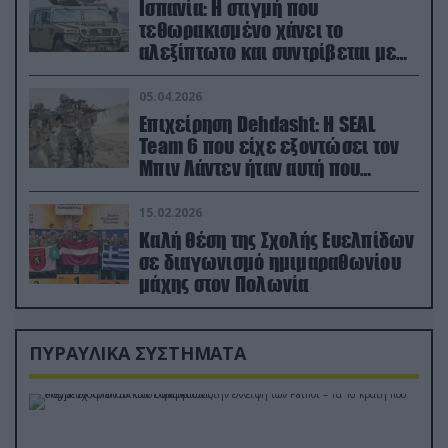
Ισπανία: Η στιγμή που
τεθωρακισμένο χάνει το
αλεξίπτωτο και συντρίβεται με
ορμή στο έδαφος (βίντεο)
05.04.2026
Επιχείρηση Dehdasht: Η SEAL
Team 6 που είχε εξοντώσει τον
Μπιν Λάντεν ήταν αυτή που
διέσωσε τον πιλότο του F-15
15.02.2026
Καλή θέση της Σχολής Ευελπίδων
σε διαγωνισμό ημιμαραθωνίου
μάχης στον Πολωνία
ΠΥΡΑΥΛΙΚΑ ΣΥΣΤΗΜΑΤΑ