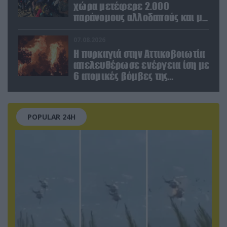
χώρα μετέφερε 2.000
παράνομους αλλοδαπούς και με
ναρκωτικά στην Ισπανία
(βίντεο)
07.08.2026
Η πυρκαγιά στην Αττικοβοιωτία
απελευθέρωσε ενέργεια ίση με
6 ατομικές βόμβες της
Χιροσίμα!
POPULAR 24H