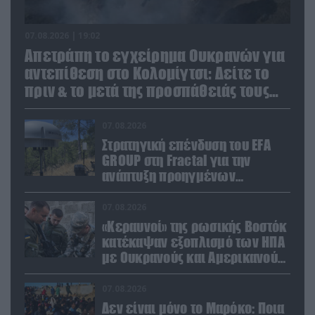
07.08.2026 | 19:02
Απετράπη το εγχείρημα Ουκρανών για
αντεπίθεση στο Κολομίγτσι: Δείτε το
πριν & το μετά της προσπάθειάς τους
(βίντεο)
07.08.2026
Στρατηγική επένδυση του EFA
GROUP στη Fractal για την
ανάπτυξη προηγμένων
αμυντικών τεχνολογιών σε
Ελλάδα και Κύπρο
07.08.2026
«Κεραυνοί» της ρωσικής Βοστόκ
κατέκαψαν εξοπλισμό των ΗΠΑ
με Ουκρανούς και Αμερικανούς
μισθοφόρους – Δείτε βίντεο
07.08.2026
Δεν είναι μόνο το Μαρόκο: Ποια