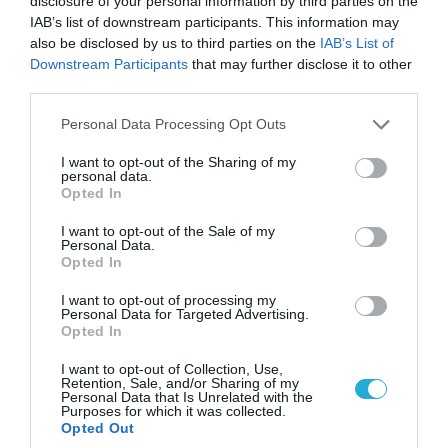
disclosure of your personal information by third parties on the
IAB’s list of downstream participants. This information may
also be disclosed by us to third parties on the
IAB’s List of
Downstream Participants
that may further disclose it to other
third parties.
Please note that this website/app uses one or more Google
Personal Data Processing Opt Outs
06.08.2026 | 14:02
services and may gather and store information including but
«Επιχείρηση ελεύθερα πεζοδρόμια» στην
not limited to your visit or usage behaviour. You may click to
I want to opt-out of the Sharing of my
personal data.
grant or deny consent to Google and its third-party tags to
Αθήνα: Απομακρύνθηκαν παράνομα
Opted In
use your data for below specified purposes in below Google
αντικείμενα από κοινόχρηστους χώρους
consent section.
I want to opt-out of the Sale of my
Personal Data.
Opted In
I want to opt-out of processing my
Personal Data for Targeted Advertising.
Opted In
I want to opt-out of Collection, Use,
Retention, Sale, and/or Sharing of my
Personal Data that Is Unrelated with the
Purposes for which it was collected.
Opted Out