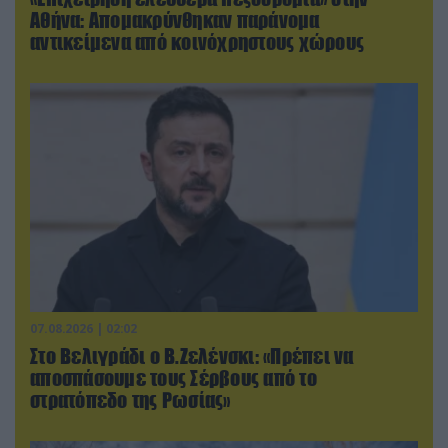
Αθήνα: Απομακρύνθηκαν παράνομα
αντικείμενα από κοινόχρηστους χώρους
07.08.2026 | 02:02
Στο Βελιγράδι ο Β.Ζελένσκι: «Πρέπει να
αποσπάσουμε τους Σέρβους από το
στρατόπεδο της Ρωσίας»