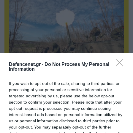
Defencenet.gr -
Do Not Process My Personal
Information
07.08.2026 | 08:02
Οι ρωσικές δυνάμεις απέχουν μόλις 5 χλμ.
If you wish to opt-out of the sale, sharing to third parties, or
από Σλαβιάνσκ και Κραματόρσκ στο Ντονέτσκ
processing of your personal or sensitive information for
targeted advertising by us, please use the below opt-out
section to confirm your selection. Please note that after your
ΠΟΛΙΤΙΚΗ
opt-out request is processed you may continue seeing
interest-based ads based on personal information utilized by
us or personal information disclosed to third parties prior to
your opt-out. You may separately opt-out of the further