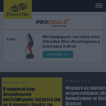
" />
" />
" />
Μεταμόρφωσε τον κήπο σου με το
ικό
Ultra Box Μίνι Αλυσοπρίονο με
μπαταρία λιθίου
ΑΓΟΡΑΣΕ ΤΟ
07.08.2026 | 16:02
07.08.2026 | 16:02
Φορτηγό μεταφέρει
Η πυρκαγιά στην
ανεμογεννήτριας αλ
Αττικοβοιωτία
δυσκολεύουν τα δέν
απελευθέρωσε ενέργεια ίση
(βίντεο)
με 6 ατομικές βόμβες της