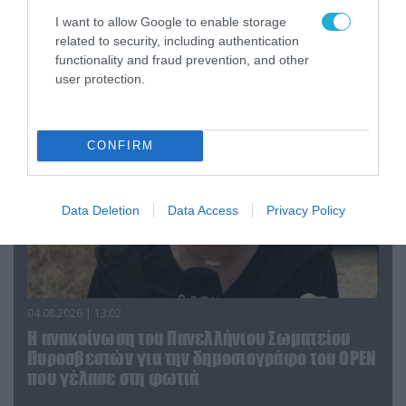
04.08.2026 | 15:02
I want to allow Google to enable storage
Αυτή την ώρα το τελευταίο «αντίο» στον πρώην
related to security, including authentication
υπουργό Ι.Βαρβιτσιώτη (φωτο)
functionality and fraud prevention, and other
user protection.
CONFIRM
Data Deletion
Data Access
Privacy Policy
04.08.2026 | 13:02
Η ανακοίνωση του Πανελλήνιου Σωματείου
Πυροσβεστών για την δημοσιογράφο του OPEN
που γέλασε στη φωτιά