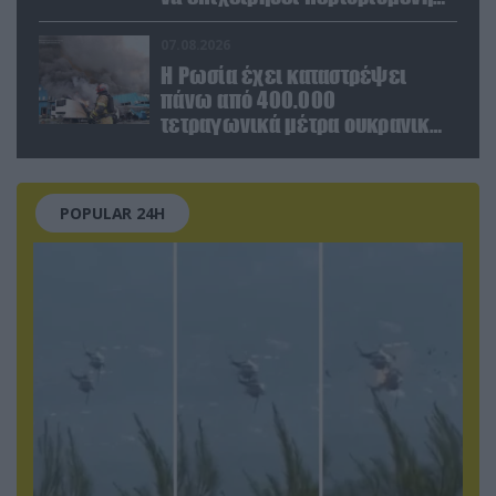
στρατιωτική επιχείρηση στην
Ευρώπη»
07.08.2026
Η Ρωσία έχει καταστρέψει
πάνω από 400.000
τετραγωνικά μέτρα ουκρανικών
εγκαταστάσεων τον Ιούλιο
POPULAR 24H