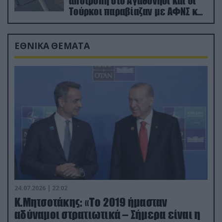
αποτροπή στο Αγαθονήσι και οι
Τούρκοι παραβίαζαν με ΑΦΝΣ και
drone
ΕΘΝΙΚΑ ΘΕΜΑΤΑ
24.07.2026 | 22:02
Κ.Μητσοτάκης: «Το 2019 ήμασταν
αδύναμοι στρατιωτικά – Σήμερα είναι η