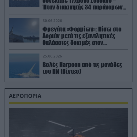
συνέλαβε 17χρονο Σουδανό –
Ήταν διακινητής 34 παράνομων
μεταναστών
30.06.2026
Φρεγάτα «Φορμίων»: Πίσω στο
Λοριάν μετά τις εξαντλητικές
θαλάσσιες δοκιμές στον
απαιτητικό Βισκαϊκό
25.06.2026
Βολές Harpoon από τις μονάδες
του ΠΝ (βίντεο)
ΑΕΡΟΠΟΡΙΑ