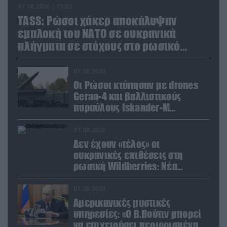
07.08.2026 | 15:02
TASS: Ρώσοι χάκερ αποκάλυψαν
εμπλοκή του ΝΑΤΟ σε ουκρανικά
πλήγματα σε στόχους στο ρωσικό
έδαφος!
07.08.2026
Οι Ρώσοι κτύπησαν με drones
Geran-4 και βαλλιστικούς
πυραύλους Iskander-M
ουκρανικό τρένο με
στρατιωτικό εξοπλισμό
07.08.2026
Δεν έχουν «τέλος» οι
ουκρανικές επιθέσεις στη
ρωσική Wildberries: Νέα
πλήγματα σε εγκαταστάσεις στα
Ουράλια
07.08.2026
Αμερικανικές μυστικές
υπηρεσίες: «Ο Β.Πούτιν μπορεί
να επιχειρήσει περιορισμένη