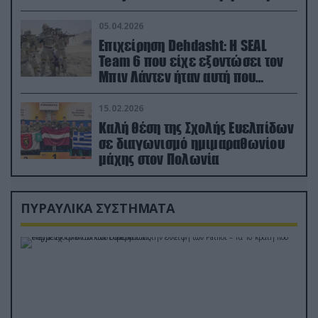
ορμή στο έδαφος (βίντεο)
05.04.2026
Επιχείρηση Dehdasht: Η SEAL
Team 6 που είχε εξοντώσει τον
Μπιν Λάντεν ήταν αυτή που
διέσωσε τον πιλότο του F-15
15.02.2026
Καλή θέση της Σχολής Ευελπίδων
σε διαγωνισμό ημιμαραθωνίου
μάχης στον Πολωνία
ΠΥΡΑΥΛΙΚΑ ΣΥΣΤΗΜΑΤΑ