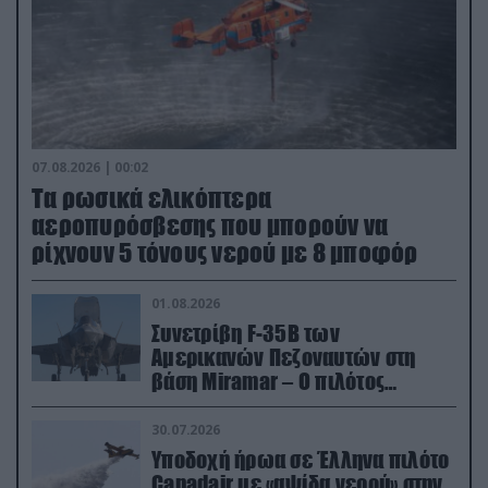
07.08.2026 | 00:02
Τα ρωσικά ελικόπτερα
αεροπυρόσβεσης που μπορούν να
ρίχνουν 5 τόνους νερού με 8 μποφόρ
01.08.2026
Συνετρίβη F-35B των
Αμερικανών Πεζοναυτών στη
βάση Miramar – Ο πιλότος
εκτινάχθηκε εγκαίρως
30.07.2026
Υποδοχή ήρωα σε Έλληνα πιλότο
Canadair με «αψίδα νερού» στην