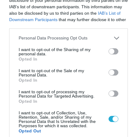
disclosure of your personal information by third parties on the
IAB’s list of downstream participants. This information may
also be disclosed by us to third parties on the
IAB’s List of
Downstream Participants
that may further disclose it to other
third parties.
Please note that this website/app uses one or more Google
Personal Data Processing Opt Outs
services and may gather and store information including but
not limited to your visit or usage behaviour. You may click to
I want to opt-out of the Sharing of my
personal data.
grant or deny consent to Google and its third-party tags to
06.08.2026 | 14:02
Opted In
use your data for below specified purposes in below Google
«Επιχείρηση ελεύθερα πεζοδρόμια» στην
consent section.
I want to opt-out of the Sale of my
Αθήνα: Απομακρύνθηκαν παράνομα
Personal Data.
αντικείμενα από κοινόχρηστους χώρους
Opted In
I want to opt-out of processing my
Personal Data for Targeted Advertising.
Opted In
I want to opt-out of Collection, Use,
Retention, Sale, and/or Sharing of my
Personal Data that Is Unrelated with the
Purposes for which it was collected.
Opted Out