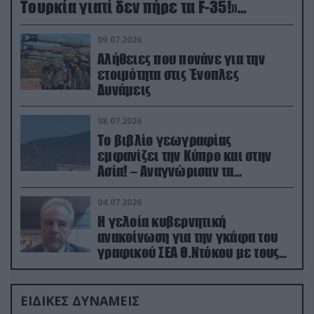
Τουρκία γιατί δεν πήρε τα F-35!»
(βίντεο)
09.07.2026
Αλήθειες που πονάνε για την
ετοιμότητα στις Ένοπλες
Δυνάμεις
08.07.2026
Το βιβλίο γεωγραφίας
εμφανίζει την Κύπρο και στην
Ασία! – Αναγνώρισαν τα
κατεχόμενα; (φωτο)
04.07.2026
Η γελοία κυβερνητική
ανακοίνωση για την γκάφα του
γραφικού ΣΕΑ Θ.Ντόκου με τους
Ρώσους φαρσέρ
ΕΙΔΙΚΕΣ ΔΥΝΑΜΕΙΣ