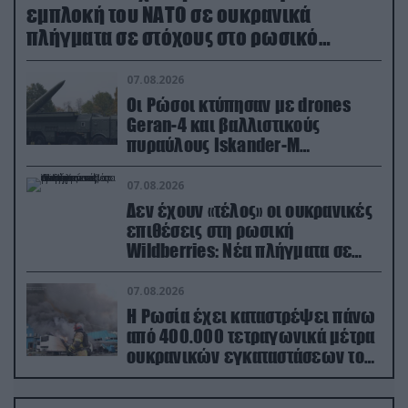
εμπλοκή του ΝΑΤΟ σε ουκρανικά
πλήγματα σε στόχους στο ρωσικό
έδαφος!
07.08.2026
Οι Ρώσοι κτύπησαν με drones
Geran-4 και βαλλιστικούς
πυραύλους Iskander-M
ουκρανικό τρένο με στρατιωτικό
εξοπλισμό
07.08.2026
Δεν έχουν «τέλος» οι ουκρανικές
επιθέσεις στη ρωσική
Wildberries: Νέα πλήγματα σε
εγκαταστάσεις στα Ουράλια
07.08.2026
Η Ρωσία έχει καταστρέψει πάνω
από 400.000 τετραγωνικά μέτρα
ουκρανικών εγκαταστάσεων τον
Ιούλιο