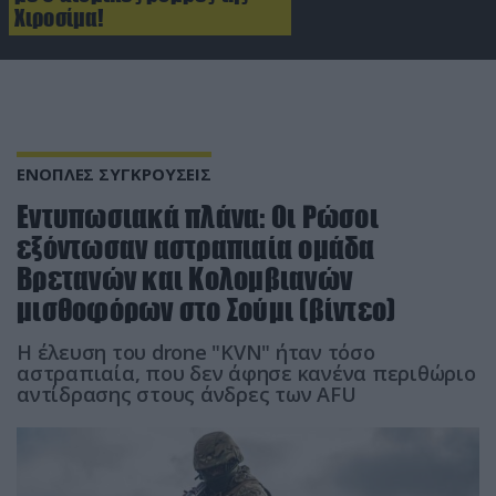
Χιροσίμα!
ΕΝΟΠΛΕΣ ΣΥΓΚΡΟΥΣΕΙΣ
Εντυπωσιακά πλάνα: Οι Ρώσοι
εξόντωσαν αστραπιαία ομάδα
Βρετανών και Κολομβιανών
μισθοφόρων στο Σούμι (βίντεο)
Η έλευση του drone "KVΝ" ήταν τόσο
αστραπιαία, που δεν άφησε κανένα περιθώριο
αντίδρασης στους άνδρες των AFU