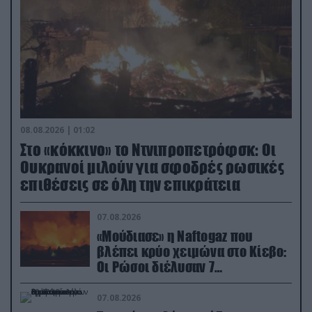
08.08.2026 | 01:02
Στο «κόκκινο» το Ντνιπροπετρόφσκ: Οι
Ουκρανοί μιλούν για σφοδρές ρωσικές
επιθέσεις σε όλη την επικράτεια
07.08.2026
«Μούδιασε» η Naftogaz που
βλέπει κρύο χειμώνα στο Κίεβο:
Οι Ρώσοι διέλυσαν 7
εγκαταστάσεις του ουκρανικού
κολοσσού!
07.08.2026