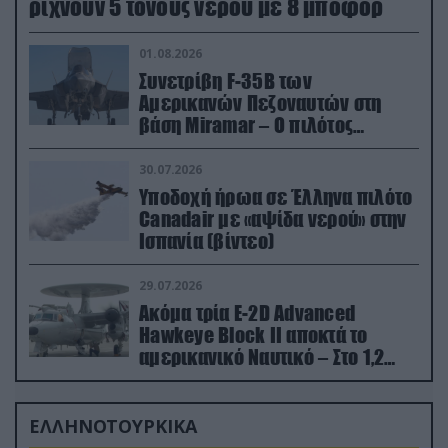
ρίχνουν 5 τόνους νερού με 8 μποφόρ
01.08.2026
Συνετρίβη F-35B των
Αμερικανών Πεζοναυτών στη
βάση Miramar – Ο πιλότος
εκτινάχθηκε εγκαίρως
30.07.2026
Υποδοχή ήρωα σε Έλληνα πιλότο
Canadair με «αψίδα νερού» στην
Ισπανία (βίντεο)
29.07.2026
Ακόμα τρία E-2D Advanced
Hawkeye Block II αποκτά το
αμερικανικό Ναυτικό – Στο 1,2
δισ.δολάρια το κόστος
ΕΛΛΗΝΟΤΟΥΡΚΙΚΑ