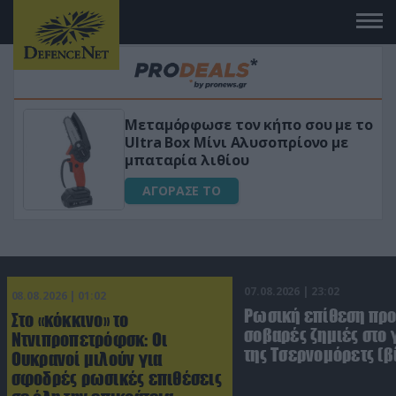
 κήπο σου με το
«Μαγική» φόρμουλα τριβ
υσοπρίονο με
για αύξηση της λίμπιντ
ΑΓΟΡΑΣΕ ΤΟ
07.08.2026 | 23:02
08.08.2026 | 01:02
Ρωσική επίθεση πρ
Στο «κόκκινο» το
σοβαρές ζημιές στο
Ντνιπροπετρόφσκ: Οι
της Τσερνομόρετς (β
Ουκρανοί μιλούν για
σφοδρές ρωσικές επιθέσεις