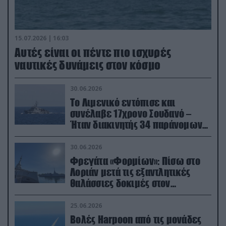
15.07.2026 | 16:03
Aυτές είναι οι πέντε πιο ισχυρές
ναυτικές δυνάμεις στον κόσμο
30.06.2026
Το Λιμενικό εντόπισε και
συνέλαβε 17χρονο Σουδανό –
Ήταν διακινητής 34 παράνομων
μεταναστών
30.06.2026
Φρεγάτα «Φορμίων»: Πίσω στο
Λοριάν μετά τις εξαντλητικές
θαλάσσιες δοκιμές στον
απαιτητικό Βισκαϊκό
25.06.2026
Βολές Harpoon από τις μονάδες