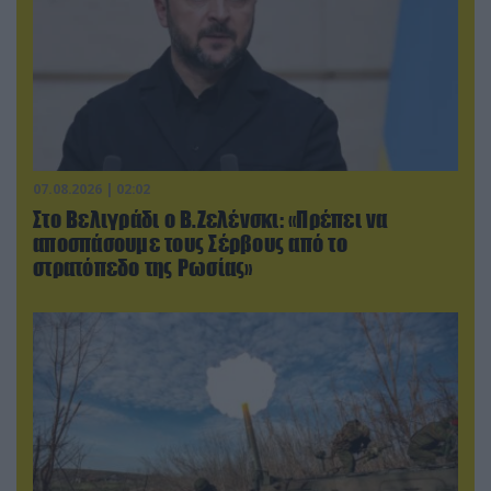
07.08.2026 | 02:02
Στο Βελιγράδι ο Β.Ζελένσκι: «Πρέπει να
αποσπάσουμε τους Σέρβους από το
στρατόπεδο της Ρωσίας»