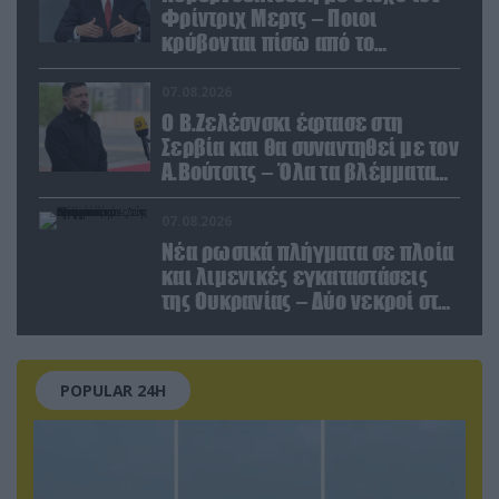
Φρίντριχ Μερτς – Ποιοι
κρύβονται πίσω από το
παραποιημένο βίντεο
07.08.2026
Ο Β.Ζελέσνσκι έφτασε στη
Σερβία και θα συναντηθεί με τον
Α.Βούτσιτς – Όλα τα βλέμματα
στις σχέσεις με τη Ρωσία
07.08.2026
Νέα ρωσικά πλήγματα σε πλοία
και λιμενικές εγκαταστάσεις
της Ουκρανίας – Δύο νεκροί στην
Κριμαία
POPULAR 24H