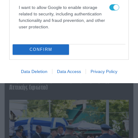
I want to allow Google to enable storage
related to security, including authentication
functionality and fraud prevention, and other
user protection.
CONFIRM
06.08.2026 | 09:03
Data Deletion
Data Access
Privacy Policy
«Οι εντελώς αθώοι»: Η ανάρτηση του Αρκά για
τα ζώα που χάθηκαν στις πυρκαγιές της
Αττικής (φωτο)