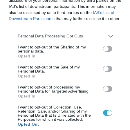
disclosure of your personal information by third parties on the
εξοπλισμό των ΗΠΑ με Ουκρανούς και
IAB’s list of downstream participants. This information may
Αμερικανούς μισθοφόρους – Δείτε βίντεο
also be disclosed by us to third parties on the
IAB’s List of
Downstream Participants
that may further disclose it to other
third parties.
ΠΟΛΙΤΙΚΗ
Please note that this website/app uses one or more Google
Personal Data Processing Opt Outs
services and may gather and store information including but
not limited to your visit or usage behaviour. You may click to
I want to opt-out of the Sharing of my
personal data.
grant or deny consent to Google and its third-party tags to
Opted In
use your data for below specified purposes in below Google
consent section.
I want to opt-out of the Sale of my
Personal Data.
Opted In
I want to opt-out of processing my
Personal Data for Targeted Advertising.
Opted In
I want to opt-out of Collection, Use,
Retention, Sale, and/or Sharing of my
07.08.2026 | 20:02
Personal Data that Is Unrelated with the
Purposes for which it was collected.
Ο Γιάννης Αλαφούζος «τέλειωσε» τον
Opted Out
Κωνσταντίνο Ζούλα από τον ΣΚΑΪ – Ο λόγος της