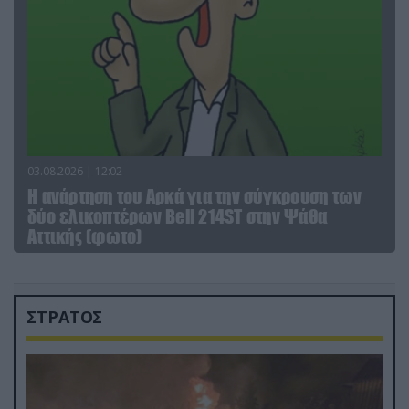
03.08.2026 | 12:02
Η ανάρτηση του Αρκά για την σύγκρουση των
δύο ελικοπτέρων Bell 214ST στην Ψάθα
Αττικής (φωτο)
ΣΤΡΑΤΟΣ