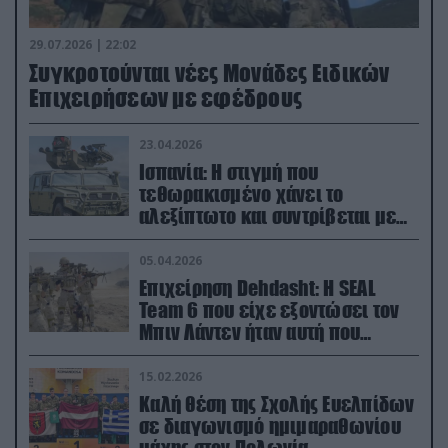
29.07.2026 | 22:02
Συγκροτούνται νέες Μονάδες Ειδικών
Επιχειρήσεων με εφέδρους
23.04.2026
Ισπανία: Η στιγμή που
τεθωρακισμένο χάνει το
αλεξίπτωτο και συντρίβεται με
ορμή στο έδαφος (βίντεο)
05.04.2026
Επιχείρηση Dehdasht: Η SEAL
Team 6 που είχε εξοντώσει τον
Μπιν Λάντεν ήταν αυτή που
διέσωσε τον πιλότο του F-15
15.02.2026
Καλή θέση της Σχολής Ευελπίδων
σε διαγωνισμό ημιμαραθωνίου
μάχης στον Πολωνία