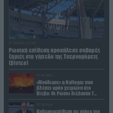
07.08.2026 | 23:02
Ρωσική επίθεση προκάλεσε σοβαρές
ζημιές στο γήπεδο της Τσερνομόρετς
(βίντεο)
07.08.2026
«Μούδιασε» η Naftogaz που
βλέπει κρύο χειμώνα στο
Κίεβο: Οι Ρώσοι διέλυσαν 7
εγκαταστάσεις του ουκρανικού
κολοσσού!
07.08.2026
Κυβερνοεπίθεση με στόχο τον