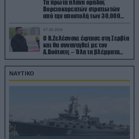
Τα πρώτα πλάνα ομάδας
Βορειοκορεατών στρατιωτών
από την αποστολή των 30.000
που έφτασαν στη Ρωσία (βίντεο)
07.08.2026
Ο Β.Ζελέσνσκι έφτασε στη Σερβία
και θα συναντηθεί με τον
Α.Βούτσιτς – Όλα τα βλέμματα
στις σχέσεις με τη Ρωσία
ΝΑΥΤΙΚΟ