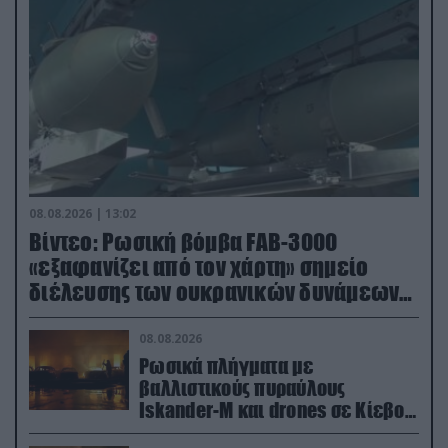
08.08.2026 | 13:02
Βίντεο: Ρωσική βόμβα FAB-3000
«εξαφανίζει από τον χάρτη» σημείο
διέλευσης των ουκρανικών δυνάμεων
στην Ζαπορίζια
08.08.2026
Ρωσικά πλήγματα με
βαλλιστικούς πυραύλους
Iskander-M και drones σε Κίεβο
και Ντνιπροπετρόφσκ: Ισχυρές