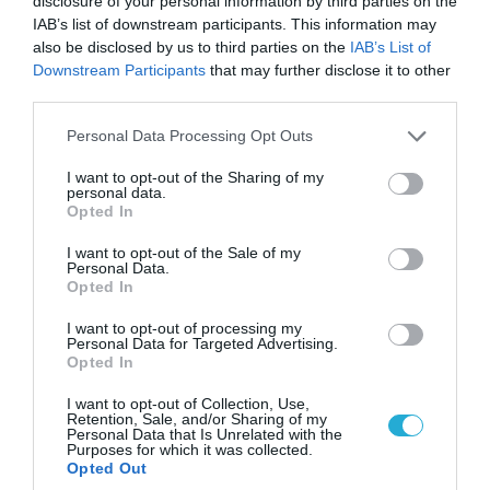
disclosure of your personal information by third parties on the
«Η απόλυτη τραγωδία»: Η «αιχμηρή» ανάρτηση
IAB’s list of downstream participants. This information may
του Αρκά για τα τατουάζ (φωτο)
also be disclosed by us to third parties on the
IAB’s List of
Downstream Participants
that may further disclose it to other
third parties.
Please note that this website/app uses one or more Google
Personal Data Processing Opt Outs
services and may gather and store information including but
not limited to your visit or usage behaviour. You may click to
I want to opt-out of the Sharing of my
personal data.
grant or deny consent to Google and its third-party tags to
Opted In
use your data for below specified purposes in below Google
consent section.
I want to opt-out of the Sale of my
Personal Data.
Opted In
I want to opt-out of processing my
Personal Data for Targeted Advertising.
07.08.2026 | 20:02
Opted In
Ο Γιάννης Αλαφούζος «τέλειωσε» τον
I want to opt-out of Collection, Use,
Κωνσταντίνο Ζούλα από τον ΣΚΑΪ – Ο λόγος της
Retention, Sale, and/or Sharing of my
απομάκρυνσής του
Personal Data that Is Unrelated with the
Purposes for which it was collected.
Opted Out