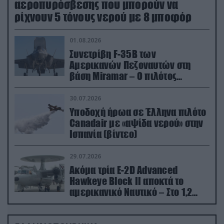
αεροπυρόσβεσης που μπορούν να
ρίχνουν 5 τόνους νερού με 8 μποφόρ
01.08.2026
Συνετρίβη F-35B των
Αμερικανών Πεζοναυτών στη
βάση Miramar – Ο πιλότος
εκτινάχθηκε εγκαίρως
30.07.2026
Υποδοχή ήρωα σε Έλληνα πιλότο
Canadair με «αψίδα νερού» στην
Ισπανία (βίντεο)
29.07.2026
Ακόμα τρία E-2D Advanced
Hawkeye Block II αποκτά το
αμερικανικό Ναυτικό – Στο 1,2
δισ.δολάρια το κόστος