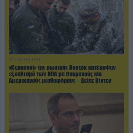
07.08.2026 | 18:02
«Κεραυνοί» της ρωσικής Βοστόκ κατέκαψαν
εξοπλισμό των ΗΠΑ με Ουκρανούς και
Αμερικανούς μισθοφόρους – Δείτε βίντεο