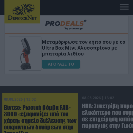
Μεταμόρφωσε τον κήπο σου με το
κό
Ultra Box Μίνι Αλυσοπρίονο με
μπαταρία λιθίου
ΑΓΟΡΑΣΕ ΤΟ
08.08.2026 | 13:02
08.08.2026 | 13:02
ΗΠΑ: Συνετρίβη πυρ
Βίντεο: Ρωσική βόμβα FAB-
ελικόπτερο που συμ
3000 «εξαφανίζει από τον
σε επιχείρηση κατά
χάρτη» σημείο διέλευσης των
πυρκαγιάς στην Γιού
ουκρανικών δυνάμεων στην