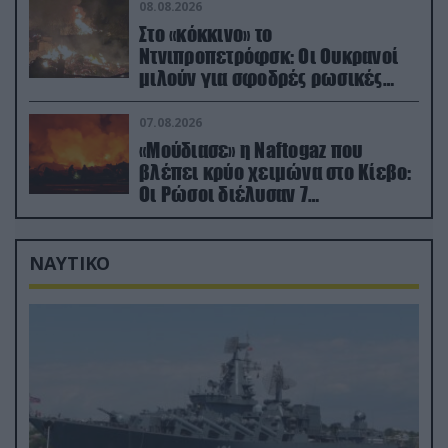
εκρήξεις
08.08.2026
Στο «κόκκινο» το
Ντνιπροπετρόφσκ: Οι Ουκρανοί
μιλούν για σφοδρές ρωσικές
επιθέσεις σε όλη την επικράτεια
07.08.2026
«Μούδιασε» η Naftogaz που
βλέπει κρύο χειμώνα στο Κίεβο:
Οι Ρώσοι διέλυσαν 7
εγκαταστάσεις του ουκρανικού
κολοσσού!
ΝΑΥΤΙΚΟ