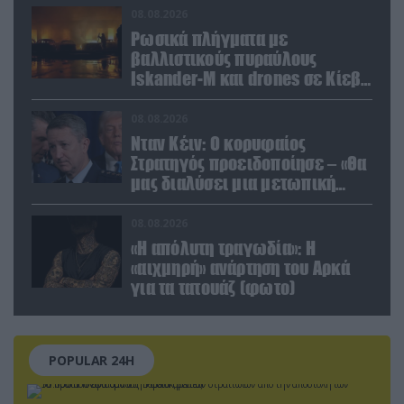
08.08.2026
Ρωσικά πλήγματα με
βαλλιστικούς πυραύλους
Iskander-M και drones σε Κίεβο
και Ντνιπροπετρόφσκ: Ισχυρές
εκρήξεις
08.08.2026
Νταν Κέιν: Ο κορυφαίος
Στρατηγός προειδοποίησε – «Θα
μας διαλύσει μια μετωπική
σύγκρουση με το Ιράν» – Τι
πρότεινε
08.08.2026
«Η απόλυτη τραγωδία»: Η
«αιχμηρή» ανάρτηση του Αρκά
για τα τατουάζ (φωτο)
POPULAR 24H