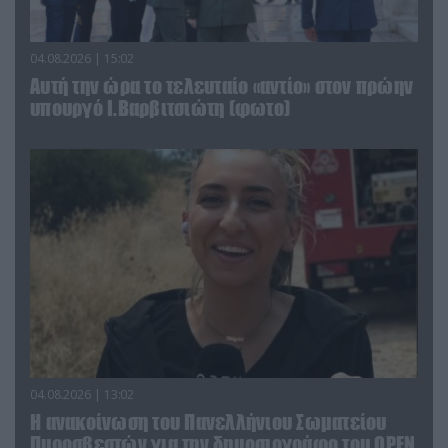
04.08.2026 | 15:02
Αυτή την ώρα το τελευταίο «αντίο» στον πρώην
υπουργό Ι.Βαρβιτσιώτη (φωτο)
04.08.2026 | 13:02
Η ανακοίνωση του Πανελλήνιου Σωματείου
Πυροσβεστών για την δημοσιογράφο του OPEN