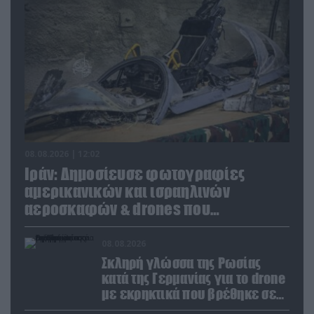
08.08.2026 | 12:02
Ιράν: Δημοσίευσε φωτογραφίες
αμερικανικών και ισραηλινών
αεροσκαφών & drones που
καταρρίφθηκαν
08.08.2026
Σκληρή γλώσσα της Ρωσίας
κατά της Γερμανίας για το drone
με εκρηκτικά που βρέθηκε σε
αεροδρόμιο της Λειψίας