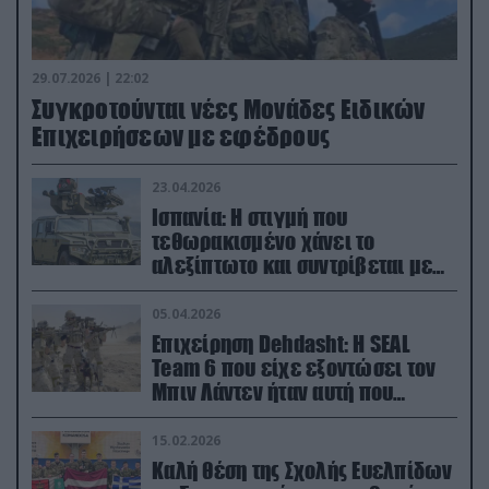
29.07.2026 | 22:02
Συγκροτούνται νέες Μονάδες Ειδικών
Επιχειρήσεων με εφέδρους
23.04.2026
Ισπανία: Η στιγμή που
τεθωρακισμένο χάνει το
αλεξίπτωτο και συντρίβεται με
ορμή στο έδαφος (βίντεο)
05.04.2026
Επιχείρηση Dehdasht: Η SEAL
Team 6 που είχε εξοντώσει τον
Μπιν Λάντεν ήταν αυτή που
διέσωσε τον πιλότο του F-15
15.02.2026
Καλή θέση της Σχολής Ευελπίδων