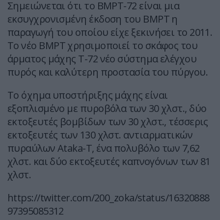
Σημειώνεται ότι το BMPT-72 είναι μια
εκσυγχρονισμένη έκδοση του BMPT η
παραγωγή του οποίου είχε ξεκινήσει το 2011.
Το νέο BMPT χρησιμοποιεί το σκάφος του
άρματος μάχης T-72 νέο σύστημα ελέγχου
πυρός και καλύτερη προστασία του πύργου.
Το όχημα υποστήριξης μάχης είναι
εξοπλισμένο με πυροβόλα των 30 χλστ., δύο
εκτοξευτές βομβίδων των 30 χλστ., τέσσερις
εκτοξευτές των 130 χλστ. αντιαρματικών
πυραύλων Ataka-T, ένα πολυβόλο των 7,62
χλστ. και δύο εκτοξευτές καπνογόνων των 81
χλστ.
https://twitter.com/200_zoka/status/16320888
97395085312