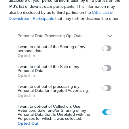
disclosure of your personal information by third parties on the
IAB’s list of downstream participants. This information may
ΠΟΛΙΤΙΚΗ
also be disclosed by us to third parties on the
IAB’s List of
Downstream Participants
that may further disclose it to other
third parties.
Please note that this website/app uses one or more Google
Personal Data Processing Opt Outs
services and may gather and store information including but
not limited to your visit or usage behaviour. You may click to
I want to opt-out of the Sharing of my
personal data.
grant or deny consent to Google and its third-party tags to
Opted In
use your data for below specified purposes in below Google
consent section.
I want to opt-out of the Sale of my
Personal Data.
Opted In
I want to opt-out of processing my
Personal Data for Targeted Advertising.
08.08.2026 | 09:02
Opted In
«Η απόλυτη τραγωδία»: Η «αιχμηρή» ανάρτηση
του Αρκά για τα τατουάζ (φωτο)
I want to opt-out of Collection, Use,
Retention, Sale, and/or Sharing of my
Personal Data that Is Unrelated with the
Purposes for which it was collected.
Opted Out