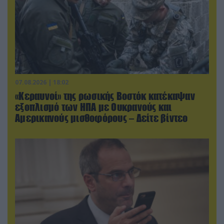
07.08.2026 | 18:02
«Κεραυνοί» της ρωσικής Βοστόκ κατέκαψαν
εξοπλισμό των ΗΠΑ με Ουκρανούς και
Αμερικανούς μισθοφόρους – Δείτε βίντεο