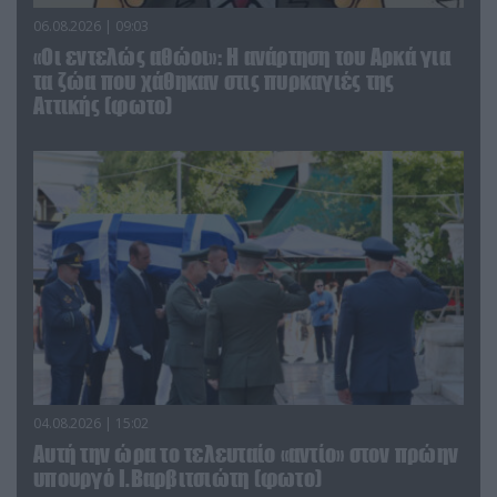
06.08.2026 | 09:03
«Οι εντελώς αθώοι»: Η ανάρτηση του Αρκά για
τα ζώα που χάθηκαν στις πυρκαγιές της
Αττικής (φωτο)
04.08.2026 | 15:02
Αυτή την ώρα το τελευταίο «αντίο» στον πρώην
υπουργό Ι.Βαρβιτσιώτη (φωτο)