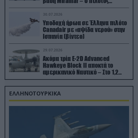
βάση Miramar – Ο πιλότος
εκτινάχθηκε εγκαίρως
30.07.2026
Υποδοχή ήρωα σε Έλληνα πιλότο
Canadair με «αψίδα νερού» στην
Ισπανία (βίντεο)
29.07.2026
Ακόμα τρία E-2D Advanced
Hawkeye Block II αποκτά το
αμερικανικό Ναυτικό – Στο 1,2
δισ.δολάρια το κόστος
ΕΛΛΗΝΟΤΟΥΡΚΙΚΑ