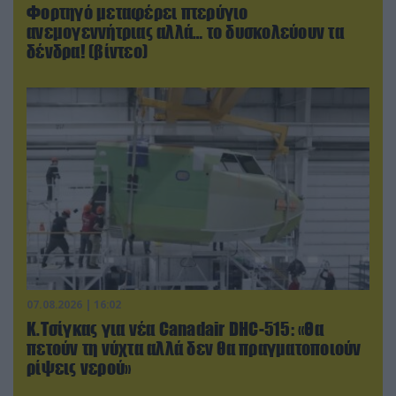
Φορτηγό μεταφέρει πτερύγιο
ανεμογεννήτριας αλλά… το δυσκολεύουν τα
δένδρα! (βίντεο)
07.08.2026 | 16:02
Κ.Τσίγκας για νέα Canadair DHC-515: «Θα
πετούν τη νύχτα αλλά δεν θα πραγματοποιούν
ρίψεις νερού»