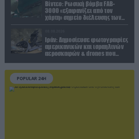
Βίντεο: Ρωσική βόμβα FAB-
3000 «εξαφανίζει από τον
χάρτη» σημείο διέλευσης των
ουκρανικών δυνάμεων στην
Ζαπορίζια
08.08.2026
Ιράν: Δημοσίευσε φωτογραφίες
αμερικανικών και ισραηλινών
αεροσκαφών & drones που
καταρρίφθηκαν
POPULAR 24H