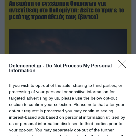
Απετράπη το εγχείρημα Ουκρανών για
αντεπίθεση στο Κολομίγτσι: Δείτε το πριν & το
μετά της προσπάθειάς τους (βίντεο)
Defencenet.gr -
Do Not Process My Personal
Information
If you wish to opt-out of the sale, sharing to third parties, or
processing of your personal or sensitive information for
targeted advertising by us, please use the below opt-out
08.08.2026 | 14:02
section to confirm your selection. Please note that after your
opt-out request is processed you may continue seeing
«Φώτισε» το Κίεβο μετά από χτύπημα με
interest-based ads based on personal information utilized by
υπερηχητικό 3M22 Zircon: Σοκαρισμένος
us or personal information disclosed to third parties prior to
Ουκρανός κατέγραψε τη στιγμή (βίντεο)
your opt-out. You may separately opt-out of the further