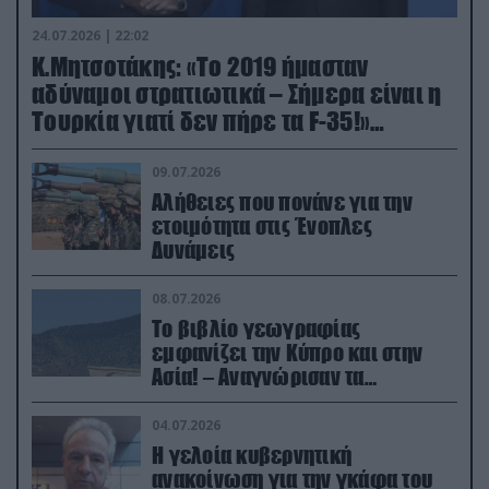
24.07.2026 | 22:02
Κ.Μητσοτάκης: «Το 2019 ήμασταν
αδύναμοι στρατιωτικά – Σήμερα είναι η
Τουρκία γιατί δεν πήρε τα F-35!»
(βίντεο)
09.07.2026
Αλήθειες που πονάνε για την
ετοιμότητα στις Ένοπλες
Δυνάμεις
08.07.2026
Το βιβλίο γεωγραφίας
εμφανίζει την Κύπρο και στην
Ασία! – Αναγνώρισαν τα
κατεχόμενα; (φωτο)
04.07.2026
Η γελοία κυβερνητική
ανακοίνωση για την γκάφα του