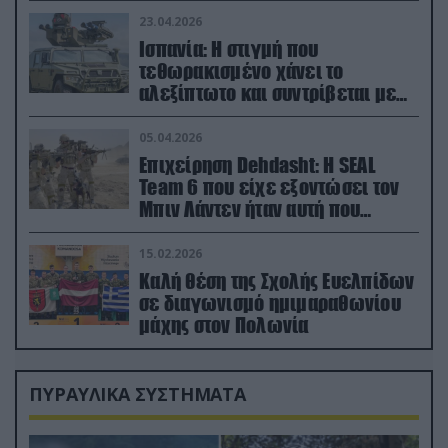
23.04.2026
Ισπανία: Η στιγμή που
τεθωρακισμένο χάνει το
αλεξίπτωτο και συντρίβεται με
ορμή στο έδαφος (βίντεο)
05.04.2026
Επιχείρηση Dehdasht: Η SEAL
Team 6 που είχε εξοντώσει τον
Μπιν Λάντεν ήταν αυτή που
διέσωσε τον πιλότο του F-15
15.02.2026
Καλή θέση της Σχολής Ευελπίδων
σε διαγωνισμό ημιμαραθωνίου
μάχης στον Πολωνία
ΠΥΡΑΥΛΙΚΑ ΣΥΣΤΗΜΑΤΑ