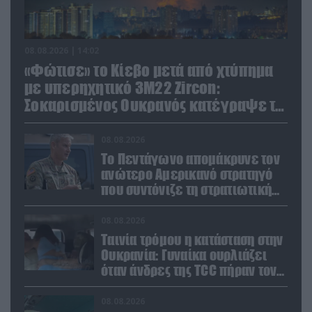
08.08.2026 | 14:02
«Φώτισε» το Κίεβο μετά από χτύπημα
με υπερηχητικό 3M22 Zircon:
Σοκαρισμένος Ουκρανός κατέγραψε τη
στιγμή (βίντεο)
08.08.2026
Το Πεντάγωνο απομάκρυνε τον
ανώτερο Αμερικανό στρατηγό
που συντόνιζε τη στρατιωτική
βοήθεια προς την Ουκρανία
08.08.2026
Ταινία τρόμου η κατάσταση στην
Ουκρανία: Γυναίκα ουρλιάζει
όταν άνδρες της TCC πήραν τον
σύντροφό της (βίντεο)
08.08.2026