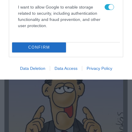
I want to allow Google to enable storage
related to security, including authentication
functionality and fraud prevention, and other
user protection.
06.08.2026 | 14:02
«Επιχείρηση ελεύθερα πεζοδρόμια» στην
Αθήνα: Απομακρύνθηκαν παράνομα
CONFIRM
αντικείμενα από κοινόχρηστους χώρους
Data Deletion
Data Access
Privacy Policy