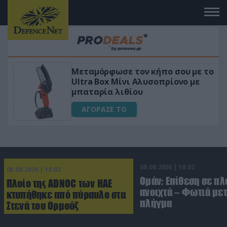
Μεταμόρφωσε τον κήπο σου με το
ικό
Ultra Box Μίνι Αλυσοπρίονο με
μπαταρία λιθίου
ΑΓΟΡΑΣΕ ΤΟ
08.08.2026 | 18:02
08.08.2026 | 18:02
Ομάν: Επίθεση σε πλ
Πλοίο της ADNOC των ΗΑΕ
ανοιχτά – Φωτιά με
κτυπήθηκε από πύραυλο στα
πλήγμα
Στενά του Ορμούζ