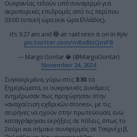
Ουκρανίας τελούν υπό συναγερμό για
αεροπορικές επιδρομές από τις περίπου
03:00 τοπική ώρα (και ώρα Ελλάδος).
It’s 3:27 am and 🔴 air raid siren is on in Kyiv
pic.twitter.com/mRx8tsQmPB
— Margo Gontar 🔱 (@MargoGontar)
November 24, 2024
Συγκεκριμένα, γύρω στις
3:30
τα
ξημερώματα, οι ουκρανικές Δυνάμεις
ενημέρωσαν πως προχώρησαν στην
«αναχαίτιση εχθρικών drones», με τις
σειρήνες να ηχούν στην πρωτεύουσα, ενώ
καταγράφηκαν εκρήξεις σε πόλεις, όπως το
Σούμι και σήμανε συναγερμός σε Τσερνίχιβ,