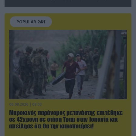
έξω από φαρμακείο (βίντεο)
POPULAR 24H
06.08.2026 | 09:03
Μαροκινός παράνομος μετανάστης επιτέθηκε
σε 42χρονη σε στάση Τραμ στην Ισπανία και
απείλησε ότι θα την κακοποιήσει!