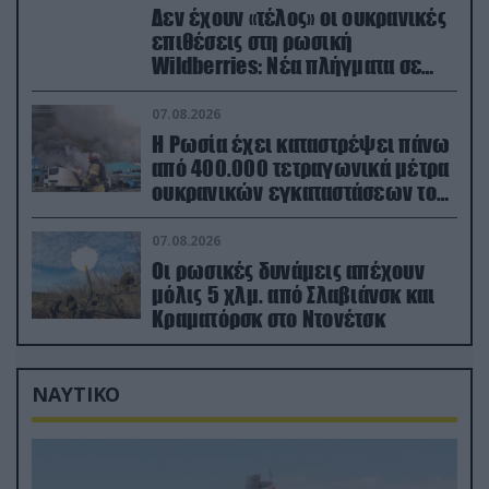
Δεν έχουν «τέλος» οι ουκρανικές
επιθέσεις στη ρωσική
Wildberries: Νέα πλήγματα σε
εγκαταστάσεις στα Ουράλια
07.08.2026
Η Ρωσία έχει καταστρέψει πάνω
από 400.000 τετραγωνικά μέτρα
ουκρανικών εγκαταστάσεων τον
Ιούλιο
07.08.2026
Οι ρωσικές δυνάμεις απέχουν
μόλις 5 χλμ. από Σλαβιάνσκ και
Κραματόρσκ στο Ντονέτσκ
ΝΑΥΤΙΚΟ