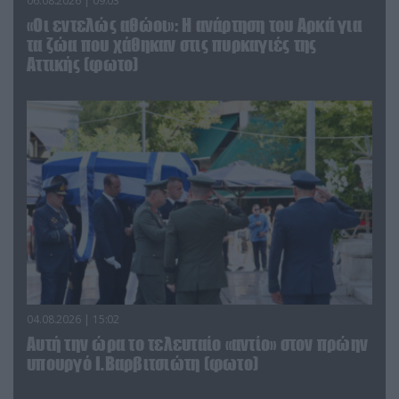
06.08.2026 | 09:03
«Οι εντελώς αθώοι»: Η ανάρτηση του Αρκά για
τα ζώα που χάθηκαν στις πυρκαγιές της
Αττικής (φωτο)
04.08.2026 | 15:02
Αυτή την ώρα το τελευταίο «αντίο» στον πρώην
υπουργό Ι.Βαρβιτσιώτη (φωτο)