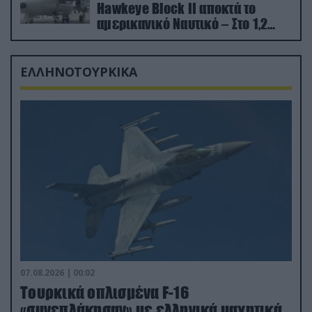
Hawkeye Block II αποκτά το
αμερικανικό Ναυτικό – Στο 1,2
δισ.δολάρια το κόστος
ΕΛΛΗΝΟΤΟΥΡΚΙΚΑ
07.08.2026 | 00:02
Τουρκικά οπλισμένα F-16
«συνεπλάκησαν» με ελληνικά μαχητικά