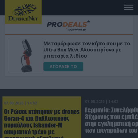
Μεταμόρφωσε τον κήπο σου με το
ικό
Ultra Box Μίνι Αλυσοπρίονο με
μπαταρία λιθίου
ΑΓΟΡΑΣΕ ΤΟ
07.08.2026 | 14:02
07.08.2026 | 14:02
Γερμανία: Συνελήφθ
Οι Ρώσοι κτύπησαν με drones
31χρονος που εμπλέ
Geran-4 και βαλλιστικούς
στην εγκληματική 
πυραύλους Iskander-M
των τσιγαράδων του 
ουκρανικό τρένο με