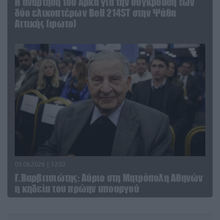
Η ανάρτηση του Αρκά για την σύγκρουση των
δύο ελικοπτέρων Bell 214ST στην Ψάθα
Αττικής (φωτο)
03.08.2026 | 12:02
Γ.Βαρβιτσιώτης: Aύριο στη Μητρόπολη Αθηνών
η κηδεία του πρώην υπουργού