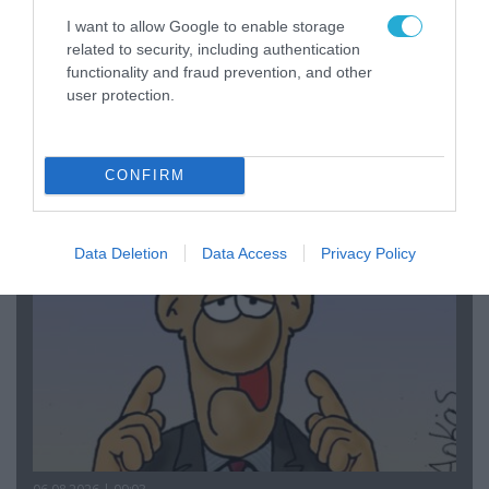
I want to allow Google to enable storage
related to security, including authentication
functionality and fraud prevention, and other
user protection.
06.08.2026 | 14:02
«Επιχείρηση ελεύθερα πεζοδρόμια» στην
Αθήνα: Απομακρύνθηκαν παράνομα
αντικείμενα από κοινόχρηστους χώρους
CONFIRM
Data Deletion
Data Access
Privacy Policy