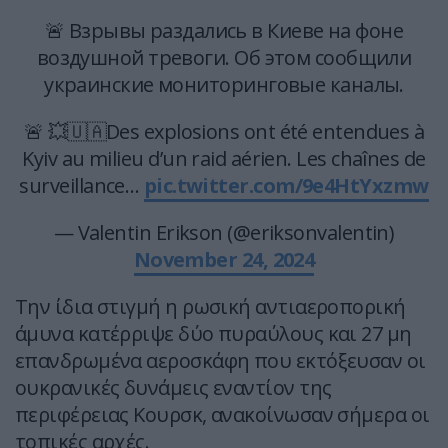
🚨 Взрывы раздались в Киеве на фоне
воздушной тревоги. Об этом сообщили
украинские мониторинговые каналы.
🚨 💥🇺🇦Des explosions ont été entendues à
Kyiv au milieu d’un raid aérien. Les chaînes de
surveillance…
pic.twitter.com/9e4HtYxzmw
— Valentin Erikson (@eriksonvalentin)
November 24, 2024
Την ίδια στιγμή η ρωσική αντιαεροπορική
άμυνα κατέρριψε δύο πυραύλους και 27 μη
επανδρωμένα αεροσκάφη που εκτόξευσαν οι
ουκρανικές δυνάμεις εναντίον της
περιφέρειας Κουρσκ, ανακοίνωσαν σήμερα οι
τοπικές αρχές.