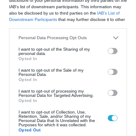
disclosure of your personal information by third parties on the
IAB’s list of downstream participants. This information may
also be disclosed by us to third parties on the
IAB’s List of
Downstream Participants
that may further disclose it to other
third parties.
Please note that this website/app uses one or more Google
Personal Data Processing Opt Outs
services and may gather and store information including but
not limited to your visit or usage behaviour. You may click to
I want to opt-out of the Sharing of my
personal data.
grant or deny consent to Google and its third-party tags to
Opted In
use your data for below specified purposes in below Google
07.08.2026 | 08:02
consent section.
Κλιμακώνουν οι Χούθι: Eξαπέλυσαν επιθέσεις
I want to opt-out of the Sale of my
Personal Data.
κατά στρατιωτικών δυνάμεων στην Υεμένη –
Opted In
Πλήγματα & στη Σαουδική Αραβία!
I want to opt-out of processing my
Personal Data for Targeted Advertising.
Opted In
I want to opt-out of Collection, Use,
Retention, Sale, and/or Sharing of my
Personal Data that Is Unrelated with the
Purposes for which it was collected.
Opted Out