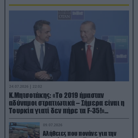
24.07.2026 | 22:02
Κ.Μητσοτάκης: «Το 2019 ήμασταν
αδύναμοι στρατιωτικά – Σήμερα είναι η
Τουρκία γιατί δεν πήρε τα F-35!»
(βίντεο)
09.07.2026
Αλήθειες που πονάνε για την