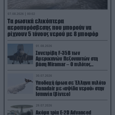
07.08.2026 | 00:02
Τα ρωσικά ελικόπτερα
αεροπυρόσβεσης που μπορούν να
ρίχνουν 5 τόνους νερού με 8 μποφόρ
01.08.2026
Συνετρίβη F-35B των
Αμερικανών Πεζοναυτών στη
βάση Miramar – Ο πιλότος
εκτινάχθηκε εγκαίρως
30.07.2026
Υποδοχή ήρωα σε Έλληνα πιλότο
Canadair με «αψίδα νερού» στην
Ισπανία (βίντεο)
29.07.2026
Ακόμα τρία E-2D Advanced