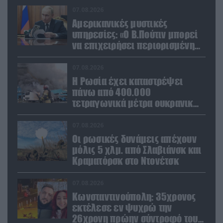
07.08.2026
Αμερικανικές μυστικές
υπηρεσίες: «Ο Β.Πούτιν μπορεί
να επιχειρήσει περιορισμένη
στρατιωτική επιχείρηση στην
Ευρώπη»
07.08.2026
Η Ρωσία έχει καταστρέψει
πάνω από 400.000
τετραγωνικά μέτρα ουκρανικών
εγκαταστάσεων τον Ιούλιο
07.08.2026
Οι ρωσικές δυνάμεις απέχουν
μόλις 5 χλμ. από Σλαβιάνσκ και
Κραματόρσκ στο Ντονέτσκ
07.08.2026
Κωνσταντινούπολη: 35χρονος
εκτέλεσε εν ψυχρώ την
26χρονη πρώην σύντροφό του