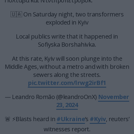
Πολτάβα και Ντνιπροπετρόβσκ.
🇺🇦 On Saturday night, two transformers
exploded in Kyiv
Local publics write that it happened in
Sofiyska Borshahivka.
At this rate, Kyiv will soon plunge into the
Middle Ages, without a metro and with broken
sewers along the streets.
pic.twitter.com/lrwg2irBf1
— Leandro Romão (@leandroOnX)
November
23, 2024
🚨 ⚡Blasts heard in
#Ukraine
‘s
#Kyiv
, reuters’
witnesses report.