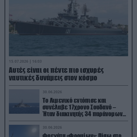
15.07.2026 | 16:03
Aυτές είναι οι πέντε πιο ισχυρές
ναυτικές δυνάμεις στον κόσμο
30.06.2026
Το Λιμενικό εντόπισε και
συνέλαβε 17χρονο Σουδανό –
Ήταν διακινητής 34 παράνομων
μεταναστών
30.06.2026
Φρεγάτα «Φορμίων»: Πίσω στο