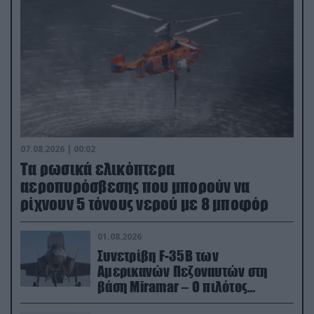
07.08.2026 | 00:02
Τα ρωσικά ελικόπτερα
αεροπυρόσβεσης που μπορούν να
ρίχνουν 5 τόνους νερού με 8 μποφόρ
01.08.2026
Συνετρίβη F-35B των
Αμερικανών Πεζοναυτών στη
βάση Miramar – Ο πιλότος
εκτινάχθηκε εγκαίρως