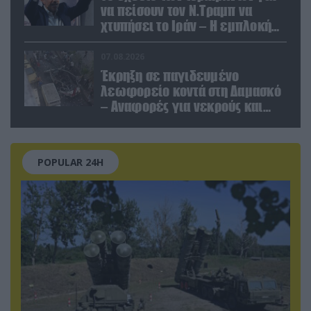
να πείσουν τον Ν.Τραμπ να
χτυπήσει το Ιράν – Η εμπλοκή
του Μ.Αχμαντινετζάντ
07.08.2026
Έκρηξη σε παγιδευμένο
λεωφορείο κοντά στη Δαμασκό
– Αναφορές για νεκρούς και
τραυματίες (βίντεο)
POPULAR 24H