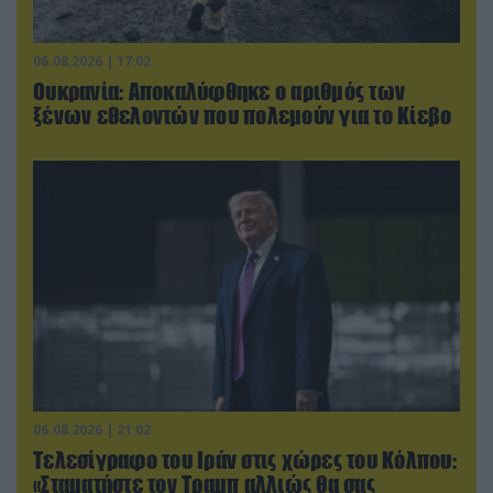
06.08.2026 | 17:02
Ουκρανία: Αποκαλύφθηκε ο αριθμός των
ξένων εθελοντών που πολεμούν για το Κίεβο
06.08.2026 | 21:02
Τελεσίγραφο του Ιράν στις χώρες του Κόλπου:
«Σταματήστε τον Τραμπ αλλιώς θα σας