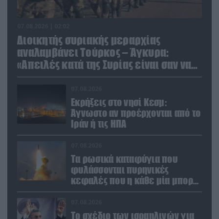
07.08.2026 | 02:02
Διοικητής συριακής μεραρχίας
αναλαμβάνει Τούρκος – Άγκυρα:
«Απειλές κατά της Συρίας είναι σαν να
απειλούν εμάς»
07.08.2026
Εκρήξεις στο νησί Κεσμ:
Άγνωστο αν προέρχονται από το
Ιράν ή τις ΗΠΑ
07.08.2026
Τα ρωσικά καταφύγια που
φυλάσσονται πυρηνικές
κεφαλές που η κάθε μία μπορεί
να καταστρέψει «μία
Θεσσαλονίκη»
07.08.2026
Το σχέδιο των ισραηλινών για