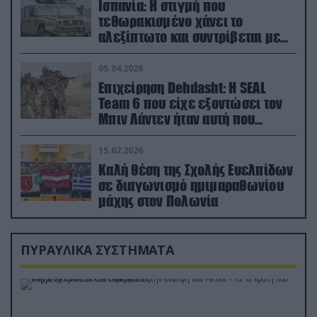
Ισπανία: Η στιγμή που
τεθωρακισμένο χάνει το
αλεξίπτωτο και συντρίβεται με
ορμή στο έδαφος (βίντεο)
05.04.2026
Επιχείρηση Dehdasht: Η SEAL
Team 6 που είχε εξοντώσει τον
Μπιν Λάντεν ήταν αυτή που
διέσωσε τον πιλότο του F-15
15.02.2026
Καλή θέση της Σχολής Ευελπίδων
σε διαγωνισμό ημιμαραθωνίου
μάχης στον Πολωνία
ΠΥΡΑΥΛΙΚΑ ΣΥΣΤΗΜΑΤΑ