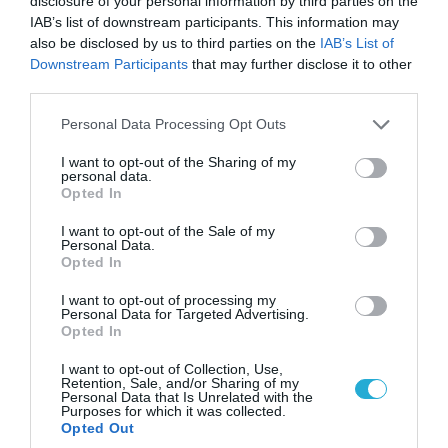
disclosure of your personal information by third parties on the
ΠΟΛΙΤΙΚΗ
IAB’s list of downstream participants. This information may
also be disclosed by us to third parties on the
IAB’s List of
Downstream Participants
that may further disclose it to other
third parties.
Please note that this website/app uses one or more Google
Personal Data Processing Opt Outs
services and may gather and store information including but
not limited to your visit or usage behaviour. You may click to
I want to opt-out of the Sharing of my
personal data.
grant or deny consent to Google and its third-party tags to
Opted In
use your data for below specified purposes in below Google
consent section.
I want to opt-out of the Sale of my
Personal Data.
Opted In
06.08.2026 | 14:02
«Επιχείρηση ελεύθερα πεζοδρόμια» στην
I want to opt-out of processing my
Personal Data for Targeted Advertising.
Αθήνα: Απομακρύνθηκαν παράνομα
Opted In
αντικείμενα από κοινόχρηστους χώρους
I want to opt-out of Collection, Use,
Retention, Sale, and/or Sharing of my
Personal Data that Is Unrelated with the
Purposes for which it was collected.
Opted Out