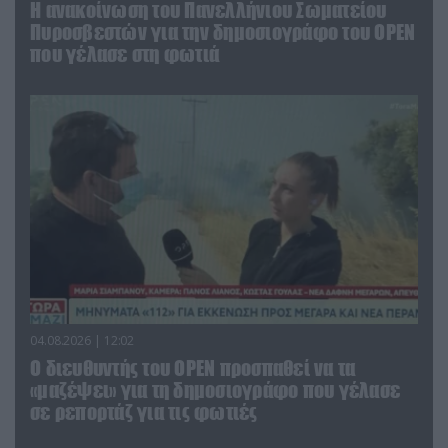
Η ανακοίνωση του Πανελλήνιου Σωματείου
Πυροσβεστών για την δημοσιογράφο του OPEN
που γέλασε στη φωτιά
04.08.2026 | 12:02
O διευθυντής του OPEN προσπαθεί να τα
«μαζέψει» για τη δημοσιογράφο που γέλασε
σε ρεπορτάζ για τις φωτιές