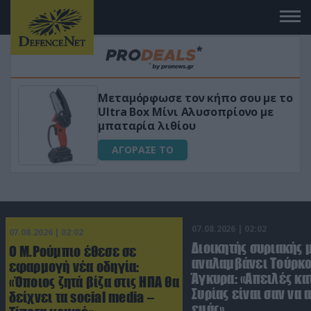
Μεταμόρφωσε τον κήπο σου με το
ικό
Ultra Box Μίνι Αλυσοπρίονο με
μπαταρία λιθίου
ΑΓΟΡΑΣΕ ΤΟ
07.08.2026 | 02:02
07.08.2026 | 02:02
Διοικητής συριακής 
Ο Μ.Ρούμπιο έθεσε σε
αναλαμβάνει Τούρκο
εφαρμογή νέα οδηγία:
Άγκυρα: «Απειλές κα
«Όποιος ζητά βίζα στις ΗΠΑ θα
Συρίας είναι σαν να 
δείχνει τα social media –
εμάς»