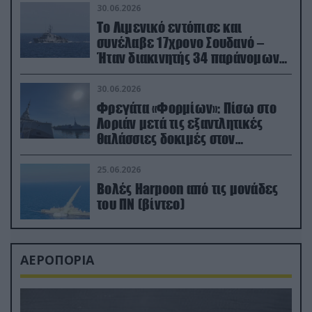
30.06.2026
Το Λιμενικό εντόπισε και
συνέλαβε 17χρονο Σουδανό –
Ήταν διακινητής 34 παράνομων
μεταναστών
30.06.2026
Φρεγάτα «Φορμίων»: Πίσω στο
Λοριάν μετά τις εξαντλητικές
θαλάσσιες δοκιμές στον
απαιτητικό Βισκαϊκό
25.06.2026
Βολές Harpoon από τις μονάδες
του ΠΝ (βίντεο)
ΑΕΡΟΠΟΡΙΑ