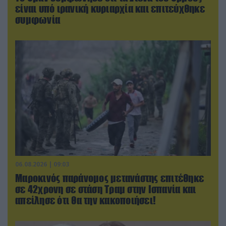
είναι υπό ιρανική κυριαρχία και επιτεύχθηκε
συμφωνία
06.08.2026 | 09:03
Μαροκινός παράνομος μετανάστης επιτέθηκε
σε 42χρονη σε στάση Τραμ στην Ισπανία και
απείλησε ότι θα την κακοποιήσει!