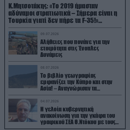
Κ.Μητσοτάκης: «Το 2019 ήμασταν
αδύναμοι στρατιωτικά – Σήμερα είναι η
Τουρκία γιατί δεν πήρε τα F-35!»
(βίντεο)
09.07.2026
Αλήθειες που πονάνε για την
ετοιμότητα στις Ένοπλες
Δυνάμεις
08.07.2026
Το βιβλίο γεωγραφίας
εμφανίζει την Κύπρο και στην
Ασία! – Αναγνώρισαν τα
κατεχόμενα; (φωτο)
04.07.2026
Η γελοία κυβερνητική
ανακοίνωση για την γκάφα του
γραφικού ΣΕΑ Θ.Ντόκου με τους
Ρώσους φαρσέρ