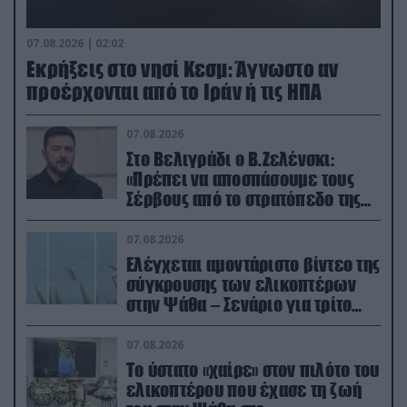
07.08.2026 | 02:02
Εκρήξεις στο νησί Κεσμ: Άγνωστο αν
προέρχονται από το Ιράν ή τις ΗΠΑ
07.08.2026
Στο Βελιγράδι ο Β.Ζελένσκι:
«Πρέπει να αποσπάσουμε τους
Σέρβους από το στρατόπεδο της
Ρωσίας»
07.08.2026
Ελέγχεται αμοντάριστο βίντεο της
σύγκρουσης των ελικοπτέρων
στην Ψάθα – Σενάριο για τρίτο
ελικόπτερο
07.08.2026
Το ύστατο «χαίρε» στον πιλότο του
ελικοπτέρου που έχασε τη ζωή