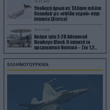
30.07.2026
Υποδοχή ήρωα σε Έλληνα πιλότο
Canadair με «αψίδα νερού» στην
Ισπανία (βίντεο)
29.07.2026
Ακόμα τρία E-2D Advanced
Hawkeye Block II αποκτά το
αμερικανικό Ναυτικό – Στο 1,2
δισ.δολάρια το κόστος
ΕΛΛΗΝΟΤΟΥΡΚΙΚΑ