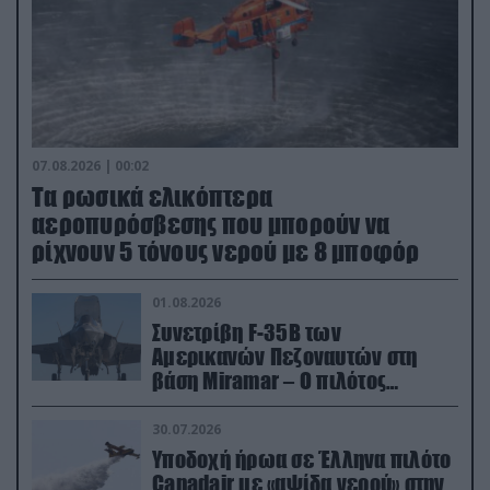
07.08.2026 | 00:02
Τα ρωσικά ελικόπτερα
αεροπυρόσβεσης που μπορούν να
ρίχνουν 5 τόνους νερού με 8 μποφόρ
01.08.2026
Συνετρίβη F-35B των
Αμερικανών Πεζοναυτών στη
βάση Miramar – Ο πιλότος
εκτινάχθηκε εγκαίρως
30.07.2026
Υποδοχή ήρωα σε Έλληνα πιλότο
Canadair με «αψίδα νερού» στην