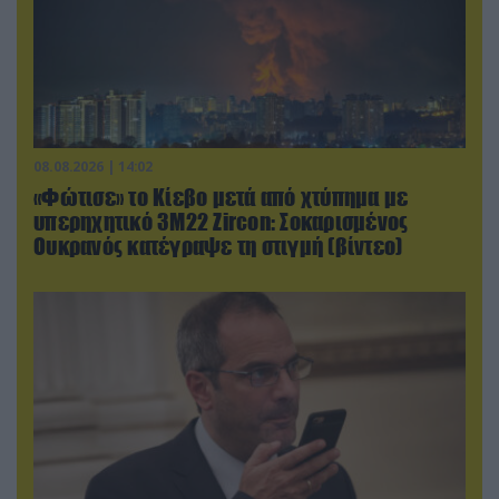
08.08.2026 | 14:02
«Φώτισε» το Κίεβο μετά από χτύπημα με
υπερηχητικό 3M22 Zircon: Σοκαρισμένος
Ουκρανός κατέγραψε τη στιγμή (βίντεο)