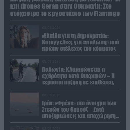
και drones Geran στην Ουκρανία: Στο
στόχαστρο το εργοστάσιο των Flamingo
08.08.2026
«Ελπίδα για τη Δημοκρατία»:
Καταγγελίες για «σπίλωση» από
πρώην στέλεχος του κόμματος
08.08.2026
Πολωνία: Κλιμακώνεται η
εχθρότητα κατά Ουκρανών – Η
τεράστια αύξηση σε επιθέσεις
08.08.2026
Ιράν: «Φρένο» στο άνοιγμα των
Στενών του Ορμούζ – Ζητά
αποζημιώσεις και αποχώρηση
των ΗΠΑ
08.08.2026