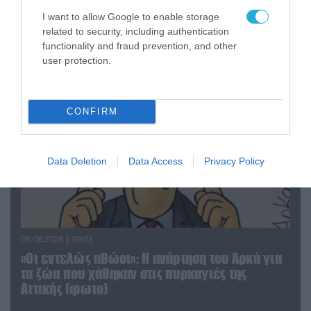
«Επιχείρηση ελεύθερα πεζοδρόμια» στην
I want to allow Google to enable storage
Αθήνα: Απομακρύνθηκαν παράνομα
related to security, including authentication
αντικείμενα από κοινόχρηστους χώρους
functionality and fraud prevention, and other
user protection.
CONFIRM
Data Deletion
Data Access
Privacy Policy
06.08.2026 | 09:03
«Οι εντελώς αθώοι»: Η ανάρτηση του Αρκά για
τα ζώα που χάθηκαν στις πυρκαγιές της
Αττικής (φωτο)