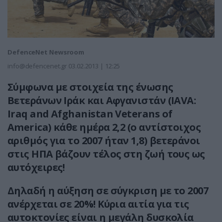
DefenceNet Newsroom
info@defencenet.gr
03.02.2013 | 12:25
Σύμφωνα με στοιχεία της ένωσης
Βετεράνων Ιράκ και Αφγανιστάν (IAVA:
Iraq and Afghanistan Veterans of
America) κάθε ημέρα 2,2 (ο αντίστοιχος
αριθμός για το 2007 ήταν 1,8) βετεράνοι
στις ΗΠΑ βάζουν τέλος στη ζωή τους ως
αυτόχειρες!
Δηλαδή
η αύξηση σε σύγκριση με το 2007
ανέρχεται σε 20%! Κύρια αιτία για τις
αυτοκτονίες είναι
η μεγάλη δυσκολία