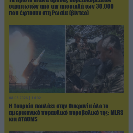
στρατιωτών από την αποστολή των 30.000
που έφτασαν στη Ρωσία (βίντεο)
08.08.2026 | 14:02
Η Τουρκία πουλάει στην Ουκρανία όλο το
αμερικανικό πυραυλικό πυροβολικό της: MLRS
και ΑΤΑCMS