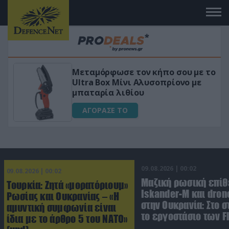
Μεταμόρφωσε τον κήπο σου με το
Ultra Box Μίνι Αλυσοπρίονο με
μπαταρία λιθίου
ΑΓΟΡΑΣΕ ΤΟ
09.08.2026 | 00:02
09.08.2026 | 00:02
Μαζική ρωσική επίθ
Τουρκία: Ζητά «μορατόριουμ»
Iskander-M και dron
Ρωσίας και Ουκρανίας – «Η
στην Ουκρανία: Στο 
αμυντική συμφωνία είναι
το εργοστάσιο των F
ίδια με το άρθρο 5 του ΝΑΤΟ»