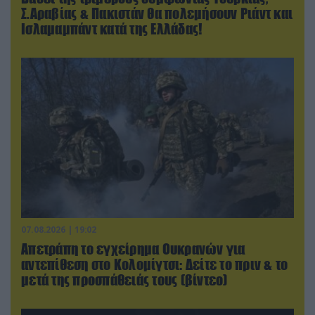
Σ.Αραβίας & Πακιστάν θα πολεμήσουν Ριάντ και
Ισλαμαμπάντ κατά της Ελλάδας!
07.08.2026 | 19:02
Απετράπη το εγχείρημα Ουκρανών για
αντεπίθεση στο Κολομίγτσι: Δείτε το πριν & το
μετά της προσπάθειάς τους (βίντεο)