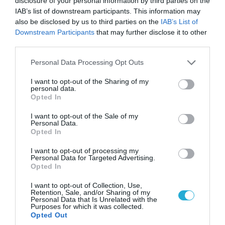
disclosure of your personal information by third parties on the
IAB’s list of downstream participants. This information may
also be disclosed by us to third parties on the
IAB’s List of
Downstream Participants
that may further disclose it to other
third parties.
Please note that this website/app uses one or more Google
Personal Data Processing Opt Outs
services and may gather and store information including but
not limited to your visit or usage behaviour. You may click to
I want to opt-out of the Sharing of my
personal data.
grant or deny consent to Google and its third-party tags to
08.08.2026 | 09:02
Opted In
use your data for below specified purposes in below Google
«Η απόλυτη τραγωδία»: Η «αιχμηρή» ανάρτηση
consent section.
I want to opt-out of the Sale of my
του Αρκά για τα τατουάζ (φωτο)
Personal Data.
Opted In
I want to opt-out of processing my
Personal Data for Targeted Advertising.
Opted In
I want to opt-out of Collection, Use,
Retention, Sale, and/or Sharing of my
Personal Data that Is Unrelated with the
Purposes for which it was collected.
Opted Out