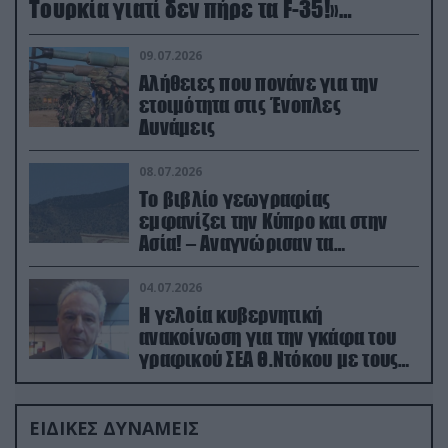
Τουρκία γιατί δεν πήρε τα F-35!»
(βίντεο)
09.07.2026
Αλήθειες που πονάνε για την
ετοιμότητα στις Ένοπλες
Δυνάμεις
08.07.2026
Το βιβλίο γεωγραφίας
εμφανίζει την Κύπρο και στην
Ασία! – Αναγνώρισαν τα
κατεχόμενα; (φωτο)
04.07.2026
Η γελοία κυβερνητική
ανακοίνωση για την γκάφα του
γραφικού ΣΕΑ Θ.Ντόκου με τους
Ρώσους φαρσέρ
ΕΙΔΙΚΕΣ ΔΥΝΑΜΕΙΣ