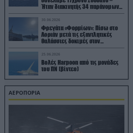
συνέλαβε 17χρονο Σουδανό –
Ήταν διακινητής 34 παράνομων
μεταναστών
30.06.2026
Φρεγάτα «Φορμίων»: Πίσω στο
Λοριάν μετά τις εξαντλητικές
θαλάσσιες δοκιμές στον
απαιτητικό Βισκαϊκό
25.06.2026
Βολές Harpoon από τις μονάδες
του ΠΝ (βίντεο)
ΑΕΡΟΠΟΡΙΑ