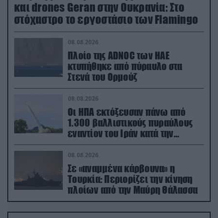
και drones Geran στην Ουκρανία: Στο
στόχαστρο το εργοστάσιο των Flamingo
08.08.2026
Πλοίο της ADNOC των ΗΑΕ
κτυπήθηκε από πύραυλο στα
Στενά του Ορμούζ
08.08.2026
Οι ΗΠΑ εκτόξευσαν πάνω από
1.300 βαλλιστικούς πυραύλους
εναντίον του Ιράν κατά την
διάρκεια του πολέμου
08.08.2026
Σε «αναμμένα κάρβουνα» η
Τουρκία: Περιορίζει την κίνηση
πλοίων από την Μαύρη Θάλασσα