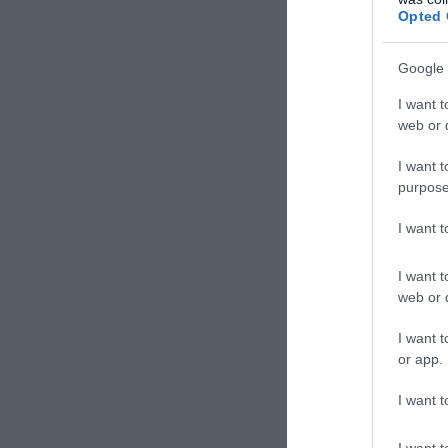
του, Ογκουστίν Ν
Opted 
Τμήμα ειδήσε
Google 
I want t
ΣΧΟΛΙΑΣΤΕ Τ
web or d
I want t
purpose
I want 
I want t
web or d
I want t
or app.
I want t
I want t