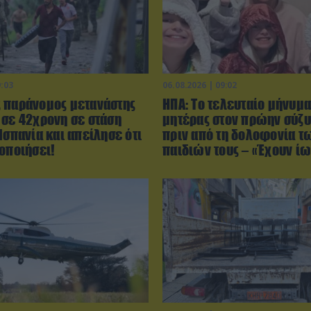
9:03
06.08.2026 | 09:02
 παράνομος μετανάστης
ΗΠΑ: Το τελευταίο μήνυμα
 σε 42χρονη σε στάση
μητέρας στον πρώην σύζυ
Ισπανία και απείλησε ότι
πριν από τη δολοφονία τ
οποιήσει!
παιδιών τους – «Έχουν ί