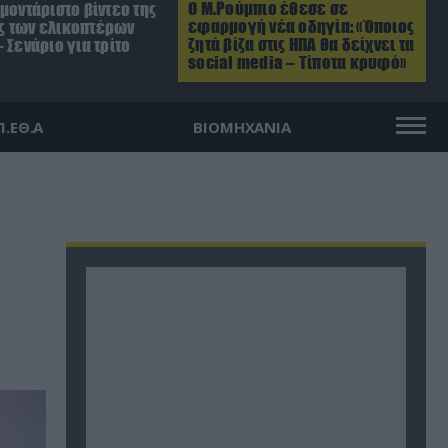
Ο Μ.Ρούμπιο έθεσε σε
μοντάριστο βίντεο της
εφαρμογή νέα οδηγία: «Όποιος
 των ελικοπτέρων
ζητά βίζα στις ΗΠΑ θα δείχνει τα
 Σενάριο για τρίτο
social media – Τίποτα κρυφό»
Π.ΕΘ.Α
ΒΙΟΜΗΧΑΝΙΑ