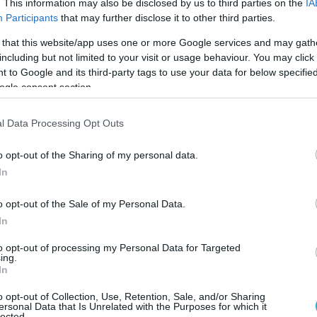
. This information may also be disclosed by us to third parties on the
IA
φορίες ανέφεραν ότι μεταξύ των νεκρών
Participants
that may further disclose it to other third parties.
άλλος πολίτης. Κάτοικοι του Καφουντίν όμως
 that this website/app uses one or more Google services and may gath
ι ο άνθρωπος αυτός αυτοκτόνησε.
including but not limited to your visit or usage behaviour. You may click 
 to Google and its third-party tags to use your data for below specifi
ίναι το πιο σοβαρό επεισόδιο που έχει
ogle consent section.
ενεγάλη μετά την ανάληψη της προεδρίας της
άκι Σαλ, τον Μάρτιο του 2012, γεγονός που
l Data Processing Opt Outs
 ελπίδες για μια ειρηνική διευθέτηση της
ους αυτονομιστές του Καζαμάνς η οποία
o opt-out of the Sharing of my personal data.
In
και 31 χρόνια.
o opt-out of the Sale of my Personal Data.
 στις 9 Δεκεμβρίου, οκτώ ομήρων που
In
τάρτες επί ένα χρόνο, ενίσχυσε το αίσθημα
κρατούνταν από τον Σαλίφ Σαντιό, τον πιο
to opt-out of processing my Personal Data for Targeted
ing.
ό τους στρατιωτικούς ηγέτες του MFDC το
In
ι διαιρεμένο σε πολλές μικρές πολιτικές και
o opt-out of Collection, Use, Retention, Sale, and/or Sharing
άδες μετά το θάνατο του ιστορικού ηγέτη
ersonal Data that Is Unrelated with the Purposes for which it
lected.