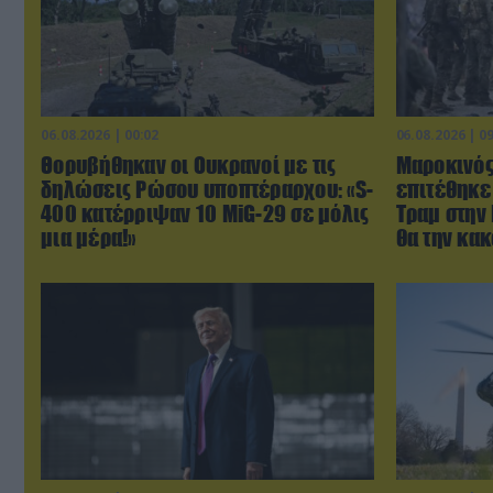
06.08.2026 | 00:02
06.08.2026 | 0
Θορυβήθηκαν οι Ουκρανοί με τις
Μαροκινός
δηλώσεις Ρώσου υποπτέραρχου: «S-
επιτέθηκε
400 κατέρριψαν 10 MiG-29 σε μόλις
Τραμ στην 
μια μέρα!»
θα την κακ