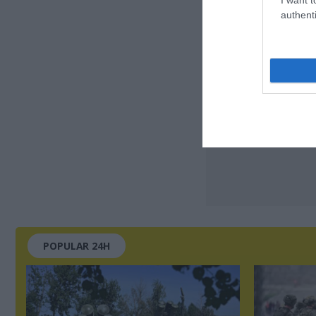
authenti
POPULAR 24H