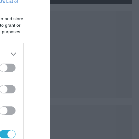
νεκρούς και τραυματίες
B’s List of
(βίντεο)
er and store
to grant or
ed purposes