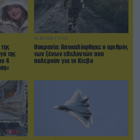
06.08.2026 | 17:02
 της
Ουκρανία: Αποκαλύφθηκε ο αριθμός
γό της
των ξένων εθελοντών που
ων 4
πολεμούν για το Κίεβο
ωση»