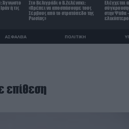
μ: Άγνωστο
Στο Βελιγράδι ο Β.Ζελένσκι:
Ελέγχεται α
Ιράν ή τις
«Πρέπει να αποσπάσουμε τους
σύγκρουσης
Σέρβους από το στρατόπεδο της
στην Ψάθα –
Ρωσίας»
ελικόπτερο
ΑΣΦΑΛΕΙΑ
ΠΟΛΙΤΙΚΗ
Υ
σε επίθεση