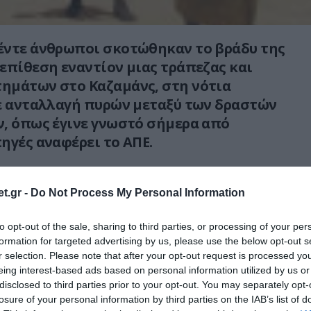
έντε άνθρωποι σκοτώθηκαν το βράδυ της
επίθεση εναντίον μιας τράπεζας και
ημάτων στο Καζαμάνς, στη νότια
ε ανταλλαγή πυρών μεταξύ των δραστών
, όπως έγινε γνωστό σήμερα από
ηγές αναφέρει το ΑΠΕ.
περιοχή Καφουντίν αποδίδεται από τις αρχές
 του Κινήματος Δημοκρατικών Δυνάμεων του
t.gr -
Do Not Process My Personal Information
 Οι δράστες επιτέθηκαν σε ένα
to opt-out of the sale, sharing to third parties, or processing of your per
ς τράπεζας Credit Mutuel και σε διάφορα
formation for targeted advertising by us, please use the below opt-out s
οτώνοντας τουλάχιστον τρεις πολίτες. Δύο
r selection. Please note that after your opt-out request is processed y
τίστηκαν θανάσιμα λίγη ώρα αργότερα, σε
eing interest-based ads based on personal information utilized by us or
 με στρατιώτες.
disclosed to third parties prior to your opt-out. You may separately opt-
losure of your personal information by third parties on the IAB’s list of