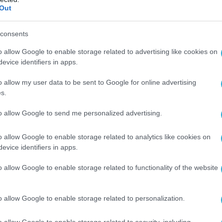
τιαμακούν, το 2007.
Out
ων defencenet.gr
consents
o allow Google to enable storage related to advertising like cookies on
Ο ΑΡΘΡΟ
evice identifiers in apps.
o allow my user data to be sent to Google for online advertising
s.
to allow Google to send me personalized advertising.
o allow Google to enable storage related to analytics like cookies on
evice identifiers in apps.
o allow Google to enable storage related to functionality of the website
o allow Google to enable storage related to personalization.
o allow Google to enable storage related to security, including