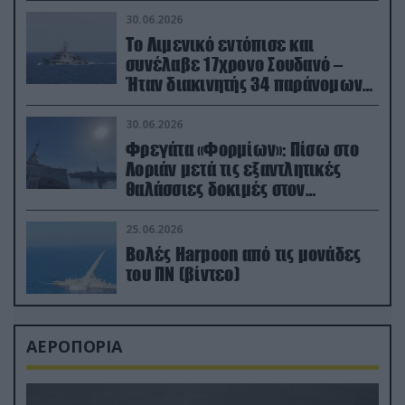
30.06.2026
Το Λιμενικό εντόπισε και
συνέλαβε 17χρονο Σουδανό –
Ήταν διακινητής 34 παράνομων
μεταναστών
30.06.2026
Φρεγάτα «Φορμίων»: Πίσω στο
Λοριάν μετά τις εξαντλητικές
θαλάσσιες δοκιμές στον
απαιτητικό Βισκαϊκό
25.06.2026
Βολές Harpoon από τις μονάδες
του ΠΝ (βίντεο)
ΑΕΡΟΠΟΡΙΑ