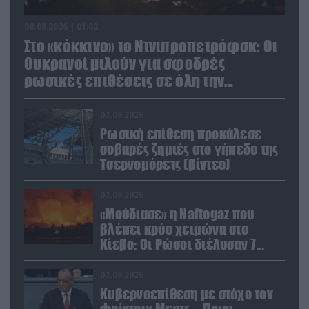
08.08.2026 | 01:02
Στο «κόκκινο» το Ντνιπροπετρόφσκ: Οι
Ουκρανοί μιλούν για σφοδρές
ρωσικές επιθέσεις σε όλη την
επικράτεια
07.08.2026
Ρωσική επίθεση προκάλεσε
σοβαρές ζημιές στο γήπεδο της
Τσερνομόρετς (βίντεο)
07.08.2026
«Μούδιασε» η Naftogaz που
βλέπει κρύο χειμώνα στο
Κίεβο: Οι Ρώσοι διέλυσαν 7
εγκαταστάσεις του ουκρανικού
κολοσσού!
07.08.2026
Κυβερνοεπίθεση με στόχο τον
Φρίντριχ Μερτς – Ποιοι