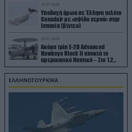
30.07.2026
Υποδοχή ήρωα σε Έλληνα πιλότο
Canadair με «αψίδα νερού» στην
Ισπανία (βίντεο)
29.07.2026
Ακόμα τρία E-2D Advanced
Hawkeye Block II αποκτά το
αμερικανικό Ναυτικό – Στο 1,2
δισ.δολάρια το κόστος
ΕΛΛΗΝΟΤΟΥΡΚΙΚΑ