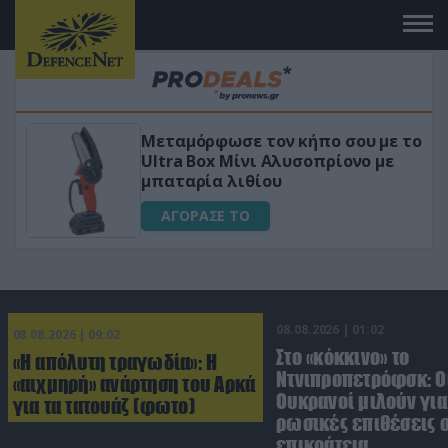
πο σου με το
«Μαγική» φόρμουλα τριβόλι
πρίονο με
για αύξηση της λίμπιντο
ΑΓΟΡΑΣΕ ΤΟ
08.08.2026 | 01:02
08.08.2026 | 09:02
Στο «κόκκινο» το
«Η απόλυτη τραγωδία»: Η
Ντνιπροπετρόφσκ: Ο
«αιχμηρή» ανάρτηση του Αρκά
Ουκρανοί μιλούν γι
για τα τατουάζ (φωτο)
ρωσικές επιθέσεις σ
επικράτεια