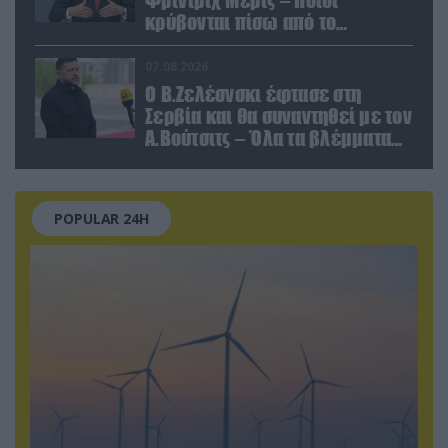
κρύβονται πίσω από το
παραποιημένο βίντεο
07.08.2026
Ο Β.Ζελέσνσκι έφτασε στη
Σερβία και θα συναντηθεί με τον
Α.Βούτσιτς – Όλα τα βλέμματα
στις σχέσεις με τη Ρωσία
POPULAR 24H