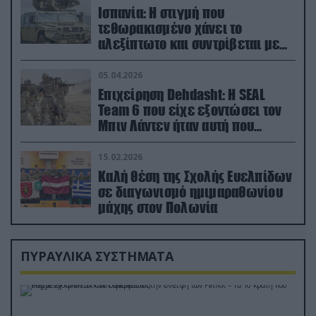
Ισπανία: Η στιγμή που
τεθωρακισμένο χάνει το
αλεξίπτωτο και συντρίβεται με
ορμή στο έδαφος (βίντεο)
05.04.2026
Επιχείρηση Dehdasht: Η SEAL
Team 6 που είχε εξοντώσει τον
Μπιν Λάντεν ήταν αυτή που
διέσωσε τον πιλότο του F-15
15.02.2026
Καλή θέση της Σχολής Ευελπίδων
σε διαγωνισμό ημιμαραθωνίου
μάχης στον Πολωνία
ΠΥΡΑΥΛΙΚΑ ΣΥΣΤΗΜΑΤΑ