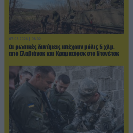
07.08.2026 | 08:02
Οι ρωσικές δυνάμεις απέχουν μόλις 5 χλμ.
από Σλαβιάνσκ και Κραματόρσκ στο Ντονέτσκ