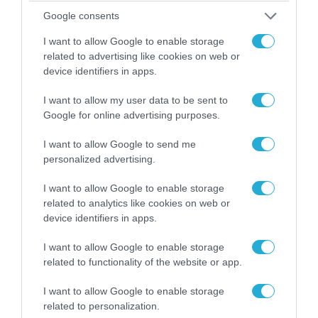
Google consents
06.08.2026 | 14:02
I want to allow Google to enable storage
related to advertising like cookies on web or
«Επιχείρηση ελεύθερα πεζοδρόμια» στην
device identifiers in apps.
Αθήνα: Απομακρύνθηκαν παράνομα
αντικείμενα από κοινόχρηστους χώρους
I want to allow my user data to be sent to
Google for online advertising purposes.
I want to allow Google to send me
personalized advertising.
I want to allow Google to enable storage
related to analytics like cookies on web or
device identifiers in apps.
I want to allow Google to enable storage
related to functionality of the website or app.
I want to allow Google to enable storage
06.08.2026 | 09:03
related to personalization.
«Οι εντελώς αθώοι»: Η ανάρτηση του Αρκά για