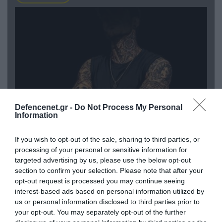
Defencenet.gr -
Do Not Process My Personal
Information
08.08.2026 | 09:02
If you wish to opt-out of the sale, sharing to third parties, or
«Η απόλυτη τραγωδία»: Η «αιχμηρή» ανάρτηση
processing of your personal or sensitive information for
του Αρκά για τα τατουάζ (φωτο)
targeted advertising by us, please use the below opt-out
section to confirm your selection. Please note that after your
opt-out request is processed you may continue seeing
interest-based ads based on personal information utilized by
us or personal information disclosed to third parties prior to
your opt-out. You may separately opt-out of the further