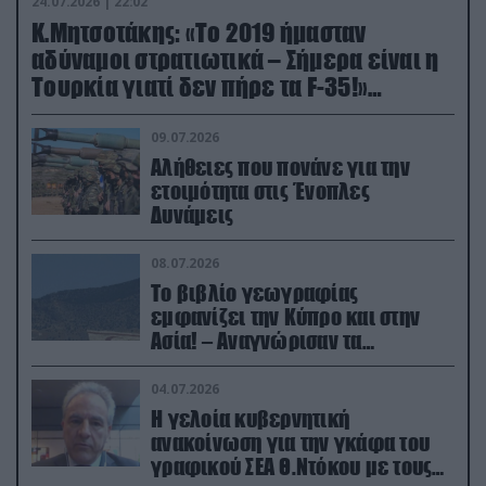
24.07.2026 | 22:02
Κ.Μητσοτάκης: «Το 2019 ήμασταν
αδύναμοι στρατιωτικά – Σήμερα είναι η
Τουρκία γιατί δεν πήρε τα F-35!»
(βίντεο)
09.07.2026
Αλήθειες που πονάνε για την
ετοιμότητα στις Ένοπλες
Δυνάμεις
08.07.2026
Το βιβλίο γεωγραφίας
εμφανίζει την Κύπρο και στην
Ασία! – Αναγνώρισαν τα
κατεχόμενα; (φωτο)
04.07.2026
Η γελοία κυβερνητική
ανακοίνωση για την γκάφα του
γραφικού ΣΕΑ Θ.Ντόκου με τους