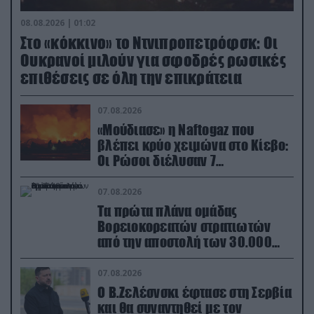
08.08.2026 | 01:02
Στο «κόκκινο» το Ντνιπροπετρόφσκ: Οι
Ουκρανοί μιλούν για σφοδρές ρωσικές
επιθέσεις σε όλη την επικράτεια
07.08.2026
«Μούδιασε» η Naftogaz που
βλέπει κρύο χειμώνα στο Κίεβο:
Οι Ρώσοι διέλυσαν 7
εγκαταστάσεις του ουκρανικού
κολοσσού!
07.08.2026
Τα πρώτα πλάνα ομάδας
Βορειοκορεατών στρατιωτών
από την αποστολή των 30.000
που έφτασαν στη Ρωσία (βίντεο)
07.08.2026
Ο Β.Ζελέσνσκι έφτασε στη Σερβία
και θα συναντηθεί με τον