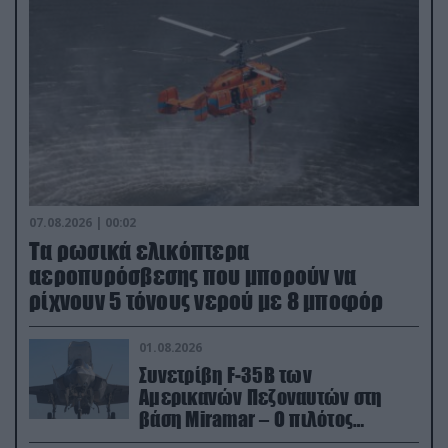
07.08.2026 | 00:02
Τα ρωσικά ελικόπτερα
αεροπυρόσβεσης που μπορούν να
ρίχνουν 5 τόνους νερού με 8 μποφόρ
01.08.2026
Συνετρίβη F-35B των
Αμερικανών Πεζοναυτών στη
βάση Miramar – Ο πιλότος
εκτινάχθηκε εγκαίρως