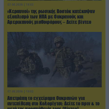
07.08.2026 | 18:02
«Κεραυνοί» της ρωσικής Βοστόκ κατέκαψαν
εξοπλισμό των ΗΠΑ με Ουκρανούς και
Αμερικανούς μισθοφόρους – Δείτε βίντεο
07.08.2026 | 19:02
Απετράπη το εγχείρημα Ουκρανών για
αντεπίθεση στο Κολομίγτσι: Δείτε το πριν & το
μετά της προσπάθειάς τους (βίντεο)