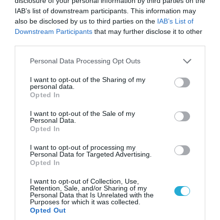
disclosure of your personal information by third parties on the
IAB’s list of downstream participants. This information may
also be disclosed by us to third parties on the
IAB’s List of
Downstream Participants
that may further disclose it to other
third parties.
Please note that this website/app uses one or more Google
Personal Data Processing Opt Outs
services and may gather and store information including but
07.08.2026 | 20:02
not limited to your visit or usage behaviour. You may click to
I want to opt-out of the Sharing of my
Ο Γιάννης Αλαφούζος «τέλειωσε» τον
personal data.
grant or deny consent to Google and its third-party tags to
Opted In
Κωνσταντίνο Ζούλα από τον ΣΚΑΪ – Ο λόγος της
use your data for below specified purposes in below Google
απομάκρυνσής του
consent section.
I want to opt-out of the Sale of my
Personal Data.
Opted In
I want to opt-out of processing my
Personal Data for Targeted Advertising.
Opted In
I want to opt-out of Collection, Use,
Retention, Sale, and/or Sharing of my
Personal Data that Is Unrelated with the
Purposes for which it was collected.
Opted Out