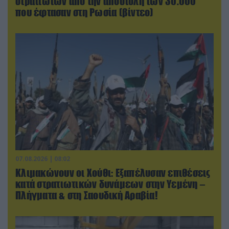
στρατιωτών από την αποστολή των 30.000
που έφτασαν στη Ρωσία (βίντεο)
07.08.2026 | 08:02
Κλιμακώνουν οι Χούθι: Eξαπέλυσαν επιθέσεις
κατά στρατιωτικών δυνάμεων στην Υεμένη –
Πλήγματα & στη Σαουδική Αραβία!