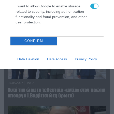
τα ζώα που χάθηκαν στις πυρκαγιές της
I want to allow Google to enable storage
Αττικής (φωτο)
related to security, including authentication
functionality and fraud prevention, and other
user protection.
CONFIRM
Data Deletion
Data Access
Privacy Policy
04.08.2026 | 15:02
Αυτή την ώρα το τελευταίο «αντίο» στον πρώην
υπουργό Ι.Βαρβιτσιώτη (φωτο)