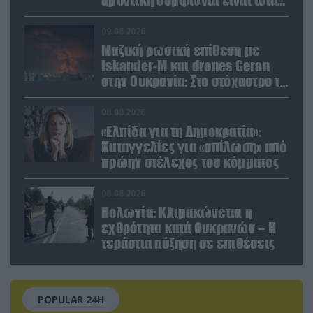
με το άρθρο 5 του ΝΑΤΟ» (upd)
09.08.2026
Μαζική ρωσική επίθεση με
Iskander-M και drones Geran
στην Ουκρανία: Στο στόχαστρο το
εργοστάσιο των Flamingo
08.08.2026
«Ελπίδα για τη Δημοκρατία»:
Καταγγελίες για «σπίλωση» από
πρώην στέλεχος του κόμματος
08.08.2026
Πολωνία: Κλιμακώνεται η
εχθρότητα κατά Ουκρανών – Η
τεράστια αύξηση σε επιθέσεις
POPULAR 24H