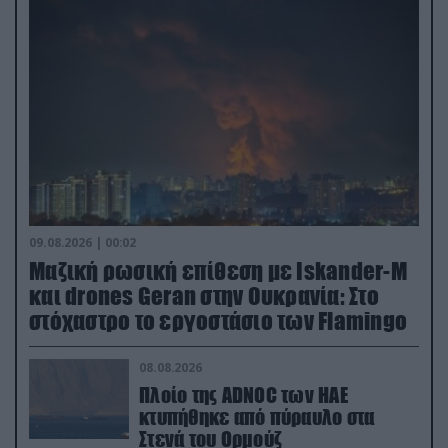
09.08.2026 | 00:02
Μαζική ρωσική επίθεση με Iskander-M
και drones Geran στην Ουκρανία: Στο
στόχαστρο το εργοστάσιο των Flamingo
08.08.2026
Πλοίο της ADNOC των ΗΑΕ
κτυπήθηκε από πύραυλο στα
Στενά του Ορμούζ