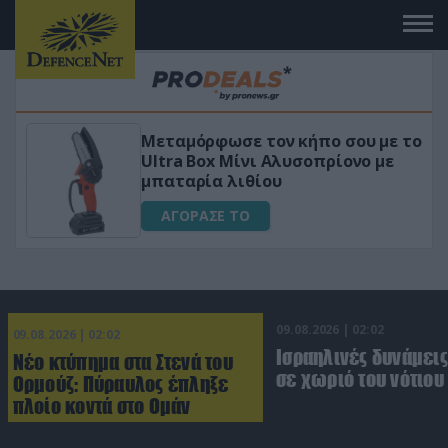
Μεταμόρφωσε τον κήπο σου με το
ικό
Ultra Box Μίνι Αλυσοπρίονο με
μπαταρία λιθίου
ΑΓΟΡΑΣΕ ΤΟ
09.08.2026 | 02:02
09.08.2026 | 02:02
Ισραηλινές δυνάμεις
Νέο κτύπημα στα Στενά του
σε χωριό του νότιου
Ορμούζ: Πύραυλος έπληξε
πλοίο κοντά στο Ομάν