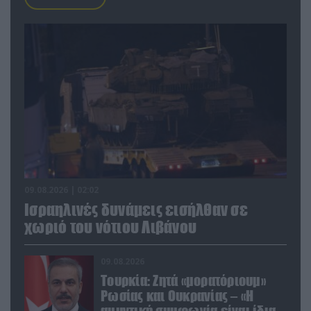
09.08.2026 | 02:02
Ισραηλινές δυνάμεις εισήλθαν σε
χωριό του νότιου Λιβάνου
09.08.2026
Τουρκία: Ζητά «μορατόριουμ»
Ρωσίας και Ουκρανίας – «Η
αμυντική συμφωνία είναι ίδια