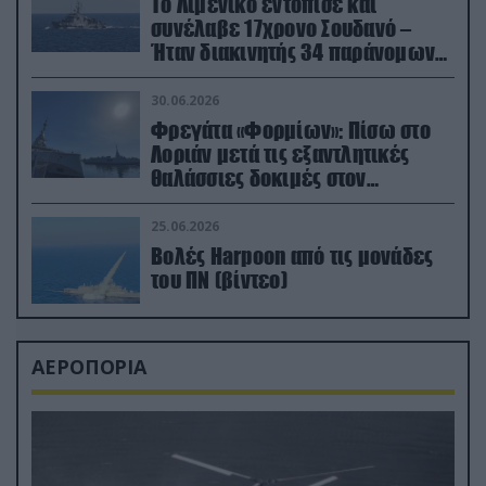
Το Λιμενικό εντόπισε και
συνέλαβε 17χρονο Σουδανό –
Ήταν διακινητής 34 παράνομων
μεταναστών
30.06.2026
Φρεγάτα «Φορμίων»: Πίσω στο
Λοριάν μετά τις εξαντλητικές
θαλάσσιες δοκιμές στον
απαιτητικό Βισκαϊκό
25.06.2026
Βολές Harpoon από τις μονάδες
του ΠΝ (βίντεο)
ΑΕΡΟΠΟΡΙΑ