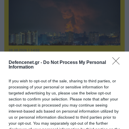
08.08.2026 | 14:02
«Φώτισε» το Κίεβο μετά από χτύπημα με
Defencenet.gr -
Do Not Process My Personal
υπερηχητικό 3M22 Zircon: Σοκαρισμένος
Information
Ουκρανός κατέγραψε τη στιγμή (βίντεο)
If you wish to opt-out of the sale, sharing to third parties, or
processing of your personal or sensitive information for
targeted advertising by us, please use the below opt-out
section to confirm your selection. Please note that after your
opt-out request is processed you may continue seeing
interest-based ads based on personal information utilized by
us or personal information disclosed to third parties prior to
your opt-out. You may separately opt-out of the further