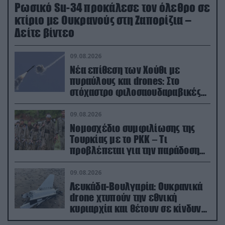
Ρωσικό Su-34 προκάλεσε τον όλεθρο σε
κτίριο με Ουκρανούς στη Ζαπορίζια –
Δείτε βίντεο
09.08.2026
Νέα επίθεση των Χούθι με
πυραύλους και drones: Στο
στόχαστρο φιλοσαουδαραβικές
δυνάμεις και εγκαταστάσεις
09.08.2026
Νομοσχέδιο συμφιλίωσης της
Τουρκίας με το ΡΚΚ – Τι
προβλέπεται για την παράδοση
των όπλων
09.08.2026
Λευκάδα-Βουλγαρία: Ουκρανικά
drone χτυπούν την εθνική
κυριαρχία και θέτουν σε κίνδυνο
οικονομίες χωρών του ΝΑΤΟ