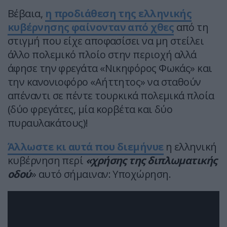
Βέβαια,
η προδιάθεση της ελληνικής
κυβέρνησης φαίνονταν από χθες
από τη
στιγμή που είχε αποφασίσει να μη στείλει
άλλο πολεμικό πλοίο στην περιοχή αλλά
άφησε την φρεγάτα «Νικηφόρος Φωκάς» και
την κανονιοφόρο «Αήττητος» να σταθούν
απέναντι σε πέντε τουρκικά πολεμικά πλοία
(δύο φρεγάτες, μία κορβέτα και δύο
πυραυλακάτους)!
Άλλωστε κι αυτά που διεμήνυε
η ελληνική
κυβέρνηση περί
«χρήσης της διπλωματικής
οδού
» αυτό σήμαιναν: Υποχώρηση.