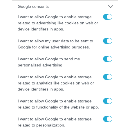
Οι Χούθι δοκιμάζουν της αμυντική συμμαχία
Google consents
Τουρκίας-Σ.Αραβίας – Το παράδοξο των
I want to allow Google to enable storage
ελληνικών Patriot στην περιοχή
related to advertising like cookies on web or
device identifiers in apps.
I want to allow my user data to be sent to
Google for online advertising purposes.
I want to allow Google to send me
personalized advertising.
I want to allow Google to enable storage
related to analytics like cookies on web or
device identifiers in apps.
I want to allow Google to enable storage
09.08.2026 | 12:02
related to functionality of the website or app.
Λευκάδα-Βουλγαρία: Ουκρανικά drone
χτυπούν την εθνική κυριαρχία και θέτουν σε
I want to allow Google to enable storage
κίνδυνο οικονομίες χωρών του ΝΑΤΟ
related to personalization.