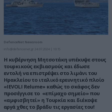
DefenceNet Newsroom
info@defencenet.gr
24.07.2024 | 10:15
H κυβέρνηση Μητσοτάκη υπέκυψε στους
τουρκικούς εκβιασμούς και έδωσε
εντολή να επιστρέψει στο λιμάνι του
Ηρακλείου το ιταλικό ερευνητικό πλοίο
«IEVOLI Relume» καθώς το σκάφος δεν
προσέγγισε το «επίμαχο σημείο» που
«αμφισβητεί» η Τουρκία και διέκοψε
αργά χθες το βράδυ τις εργασίες του!