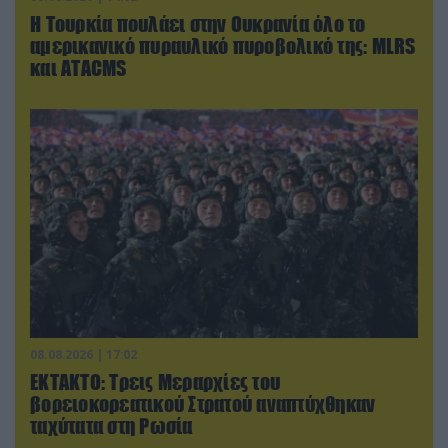
Η Τουρκία πουλάει στην Ουκρανία όλο το
αμερικανικό πυραυλικό πυροβολικό της: MLRS
και ΑΤΑCMS
08.08.2026 | 17:02
ΕΚΤΑΚΤΟ: Τρεις Μεραρχίες του
βορειοκορεατικού Στρατού αναπτύχθηκαν
ταχύτατα στη Ρωσία