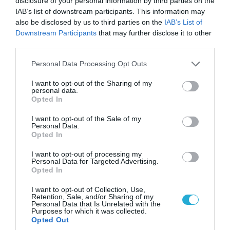
disclosure of your personal information by third parties on the
IAB’s list of downstream participants. This information may
also be disclosed by us to third parties on the
IAB’s List of
Downstream Participants
that may further disclose it to other
09.08.2026 | 13:02
third parties.
Το Ιράν «παγώνει» τις ΗΠΑ για άνοιγμα των
Please note that this website/app uses one or more Google
Personal Data Processing Opt Outs
Στενών του Ορμούζ: «Δίνετε άμεσα 300
services and may gather and store information including but
δισ.δολάρια και διόδια» (upd)
not limited to your visit or usage behaviour. You may click to
I want to opt-out of the Sharing of my
personal data.
grant or deny consent to Google and its third-party tags to
Opted In
use your data for below specified purposes in below Google
consent section.
I want to opt-out of the Sale of my
Personal Data.
Opted In
I want to opt-out of processing my
Personal Data for Targeted Advertising.
Opted In
I want to opt-out of Collection, Use,
Retention, Sale, and/or Sharing of my
Personal Data that Is Unrelated with the
Purposes for which it was collected.
Opted Out
09.08.2026 | 12:02