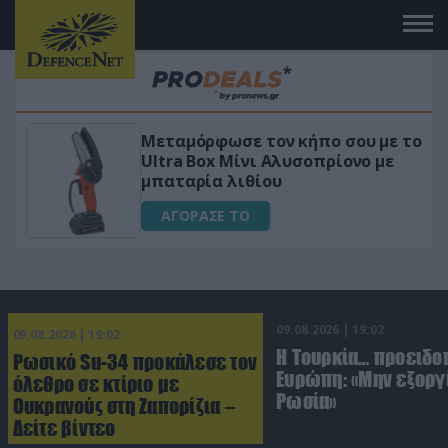
 το
«Μαγική» φόρμουλα τριβόλι + VIP
για αύξηση της λίμπιντο
ΑΓΟΡΑΣΕ ΤΟ
09.08.2026 | 19:02
09.08.2026 | 19:02
Η Τουρκία… προειδοπ
Ρωσικό Su-34 προκάλεσε τον
Ευρώπη: «Μην εξοργί
όλεθρο σε κτίριο με
Ρωσία»
Ουκρανούς στη Ζαπορίζια –
Δείτε βίντεο