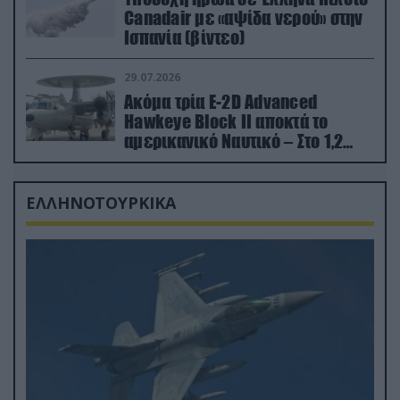
Canadair με «αψίδα νερού» στην
Ισπανία (βίντεο)
29.07.2026
Ακόμα τρία E-2D Advanced
Hawkeye Block II αποκτά το
αμερικανικό Ναυτικό – Στο 1,2
δισ.δολάρια το κόστος
ΕΛΛΗΝΟΤΟΥΡΚΙΚΑ