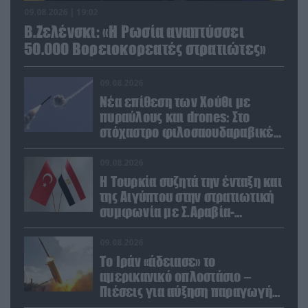
09.08.2026 | 19:02
Β.Ζελένσκι: «Η Ρωσία αναπτύσσει
50.000 Βορειοκορεατές στρατιώτες»
09.08.2026
Νέα επίθεση των Χούθι με
πυραύλους και drones: Στο
στόχαστρο φιλοσαουδαραβικές
δυνάμεις και εγκαταστάσεις
09.08.2026
Η Τουρκία συζητά την ένταξη και
της Αιγύπτου στην στρατιωτική
συμφωνία με Σ.Αραβία-
Πακιστάν
09.08.2026
Το Ιράν «άδειασε» το
αμερικανικό οπλοστάσιο –
Πιέσεις για αύξηση παραγωγής
Patriot και THAAD