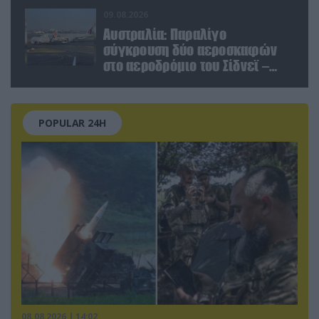
09.08.2026
Αυστραλία: Παραλίγο
σύγκρουση δύο αεροσκαφών
στο αεροδρόμιο του Σίδνεϊ –
Ένας τραυματίας (βίντεο)
POPULAR 24H
08.08.2026 | 14:02