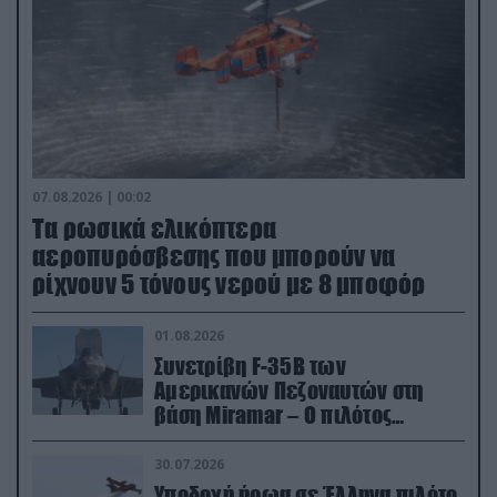
07.08.2026 | 00:02
Τα ρωσικά ελικόπτερα
αεροπυρόσβεσης που μπορούν να
ρίχνουν 5 τόνους νερού με 8 μποφόρ
01.08.2026
Συνετρίβη F-35B των
Αμερικανών Πεζοναυτών στη
βάση Miramar – Ο πιλότος
εκτινάχθηκε εγκαίρως
30.07.2026
Υποδοχή ήρωα σε Έλληνα πιλότο