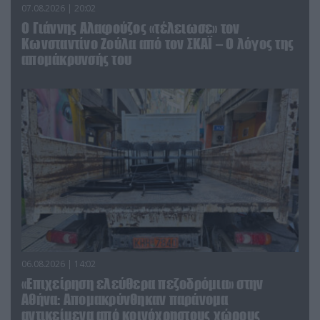
07.08.2026 | 20:02
Ο Γιάννης Αλαφούζος «τέλειωσε» τον
Κωνσταντίνο Ζούλα από τον ΣΚΑΪ – Ο λόγος της
απομάκρυνσής του
06.08.2026 | 14:02
«Επιχείρηση ελεύθερα πεζοδρόμια» στην
Αθήνα: Απομακρύνθηκαν παράνομα
αντικείμενα από κοινόχρηστους χώρους