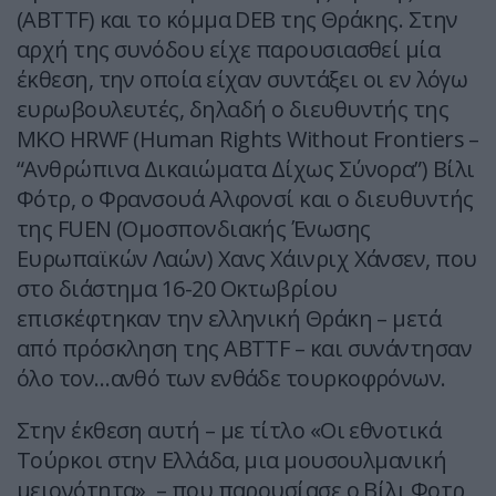
(ABTTF) και το κόμμα DEB της Θράκης. Στην
αρχή της συνόδου είχε παρουσιασθεί μία
έκθεση, την οποία είχαν συντάξει οι εν λόγω
ευρωβουλευτές, δηλαδή ο διευθυντής της
ΜΚΟ HRWF (Human Rights Without Frontiers –
“Ανθρώπινα Δικαιώματα Δίχως Σύνορα”) Βίλι
Φότρ, ο Φρανσουά Αλφονσί και ο διευθυντής
της FUEN (Ομοσπονδιακής Ένωσης
Ευρωπαϊκών Λαών) Χανς Χάινριχ Χάνσεν, που
στο διάστημα 16-20 Οκτωβρίου
επισκέφτηκαν την ελληνική Θράκη – μετά
από πρόσκληση της ABTTF – και συνάντησαν
όλο τον…ανθό των ενθάδε τουρκοφρόνων.
Στην έκθεση αυτή – με τίτλο «Οι εθνοτικά
Τούρκοι στην Ελλάδα, μια μουσουλμανική
μειονότητα» – που παρουσίασε ο Βίλι Φοτρ,