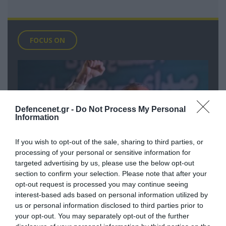
FOCUS ON
Defencenet.gr -
Do Not Process My Personal
Information
If you wish to opt-out of the sale, sharing to third parties, or
processing of your personal or sensitive information for
targeted advertising by us, please use the below opt-out
section to confirm your selection. Please note that after your
10.08.2026 | 02:02
opt-out request is processed you may continue seeing
Ο «εκλεκτός» του Μασούντ Πεζεσκιάν
interest-based ads based on personal information utilized by
που ορίστηκε επικεφαλής του
us or personal information disclosed to third parties prior to
your opt-out. You may separately opt-out of the further
ανώτατου οργάνου ασφαλείας του Ιράν