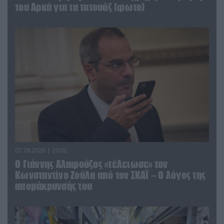
του Αρκά για τα τατουάζ (φωτο)
07.08.2026 | 20:02
Ο Γιάννης Αλαφούζος «τέλειωσε» τον
Κωνσταντίνο Ζούλα από τον ΣΚΑΪ – Ο λόγος της
απομάκρυνσής του