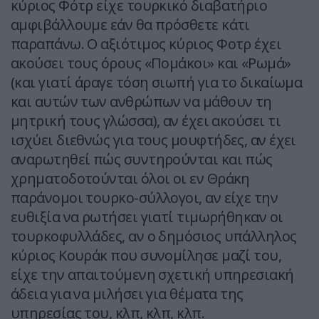
κύριος Φότρ είχε τουρκικό διαβατήριο
αμφιβάλλουμε εάν θα πρόσθετε κάτι
παραπάνω. Ο αξιότιμος κύριος Φοτρ έχει
ακούσει τους όρους «Πομάκοι» και «Ρωμά»
(και γιατί άραγε τόση σιωπή για το δικαίωμα
και αυτών των ανθρώπων να μάθουν τη
μητρική τους γλώσσα), αν έχει ακούσει τι
ισχύει διεθνώς για τους μουφτήδες, αν έχει
αναρωτηθεί πώς συντηρούνται και πώς
χρηματοδοτούνται όλοι οι εν Θράκη
παράνομοι τουρκο-σύλλογοι, αν είχε την
ευθιξία να ρωτήσει γιατί τιμωρήθηκαν οι
τουρκοφυλλάδες, αν ο δημόσιος υπάλληλος
κύριος Κουράκ που συνομίλησε μαζί του,
είχε την απαιτούμενη σχετική υπηρεσιακή
άδεια για να μιλήσει για θέματα της
υπηρεσίας του, κλπ, κλπ, κλπ.