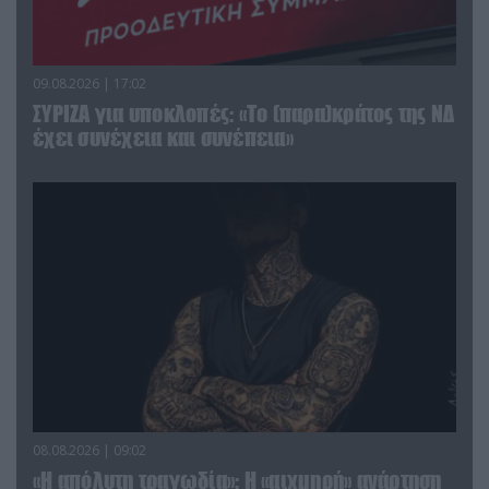
09.08.2026 | 17:02
ΣΥΡΙΖΑ για υποκλοπές: «Το (παρα)κράτος της ΝΔ
έχει συνέχεια και συνέπεια»
08.08.2026 | 09:02
«Η απόλυτη τραγωδία»: Η «αιχμηρή» ανάρτηση