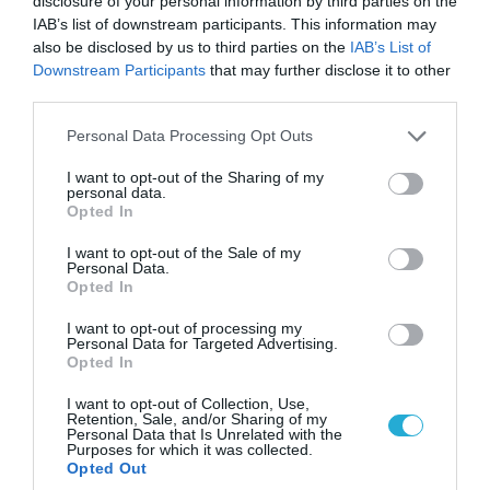
disclosure of your personal information by third parties on the
IAB’s list of downstream participants. This information may
10.08.2026
also be disclosed by us to third parties on the
IAB’s List of
Γυναίκες του βορειοκορεατικού
Downstream Participants
that may further disclose it to other
Στρατού οδηγούνται στη Ρωσία –
third parties.
Δείτε βίντεο
Please note that this website/app uses one or more Google
Personal Data Processing Opt Outs
services and may gather and store information including but
09.08.2026
not limited to your visit or usage behaviour. You may click to
I want to opt-out of the Sharing of my
personal data.
11 νεκροί από τα πλήγματα των
grant or deny consent to Google and its third-party tags to
Opted In
Χούθι στην Υεμένη – Στόχος και
use your data for below specified purposes in below Google
εγκαταστάσεις της Aramco
consent section.
I want to opt-out of the Sale of my
(βίντεο)
Personal Data.
Opted In
09.08.2026
Νεοσύλλεκτοι Ουκρανοί
I want to opt-out of processing my
Personal Data for Targeted Advertising.
στρατιώτες και υπάλληλοι της
Opted In
TCC έτρεχαν πανικόβλητοι
αλλά… εξοντώθηκαν – Δείτε
I want to opt-out of Collection, Use,
βίντεο
Retention, Sale, and/or Sharing of my
09.08.2026
Personal Data that Is Unrelated with the
«Ελπίδα για τη Δημοκρατία»: Νέα
Purposes for which it was collected.
Opted Out
παραίτηση στελέχους