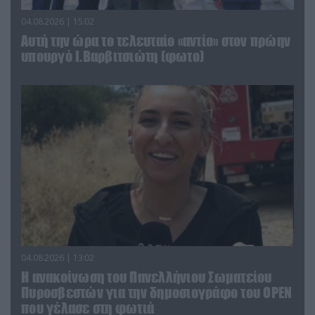
04.08.2026 | 15:02
Αυτή την ώρα το τελευταίο «αντίο» στον πρώην
υπουργό Ι.Βαρβιτσιώτη (φωτο)
04.08.2026 | 13:02
Η ανακοίνωση του Πανελλήνιου Σωματείου
Πυροσβεστών για την δημοσιογράφο του OPEN
που γέλασε στη φωτιά