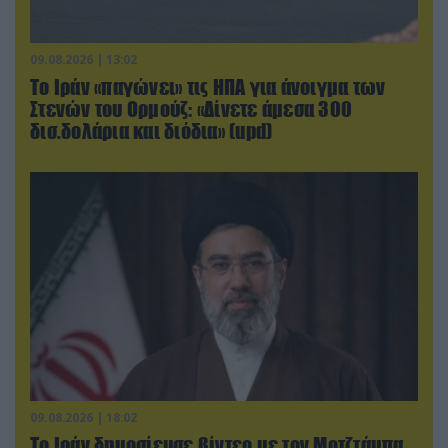
09.08.2026 | 13:02
Το Ιράν «παγώνει» τις ΗΠΑ για άνοιγμα των
Στενών του Ορμούζ: «Δίνετε άμεσα 300
δισ.δολάρια και διόδια» (upd)
09.08.2026 | 18:02
Το Ιράν δημοσίευσε βίντεο με τον Μοτζτάμπα