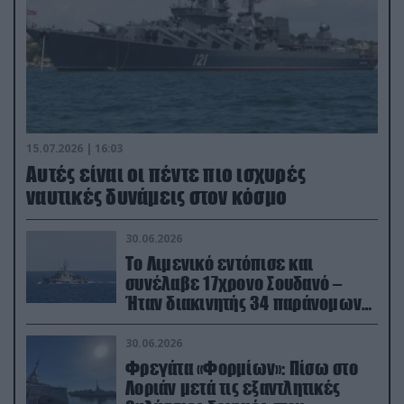
15.07.2026 | 16:03
Aυτές είναι οι πέντε πιο ισχυρές
ναυτικές δυνάμεις στον κόσμο
30.06.2026
Το Λιμενικό εντόπισε και
συνέλαβε 17χρονο Σουδανό –
Ήταν διακινητής 34 παράνομων
μεταναστών
30.06.2026
Φρεγάτα «Φορμίων»: Πίσω στο
Λοριάν μετά τις εξαντλητικές