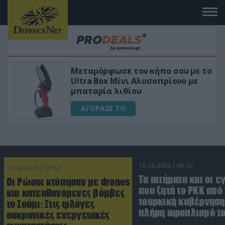
Μεταμόρφωσε τον κήπο σου με το
Ultra Box Μίνι Αλυσοπρίονο με
μπαταρία λιθίου
ΑΓΟΡΑΣΕ ΤΟ
10.08.2026 | 09:02
10.08.2026 | 09:02
Τα αιτήματα και οι ε
Οι Ρώσοι κτύπησαν με drones
που ζητά το PKK από
και κατευθυνόμενες βόμβες
τουρκική κυβέρνηση 
το Σούμι: Στις φλόγες
πλήρη αφοπλισμό τ
ουκρανικές ενεργειακές