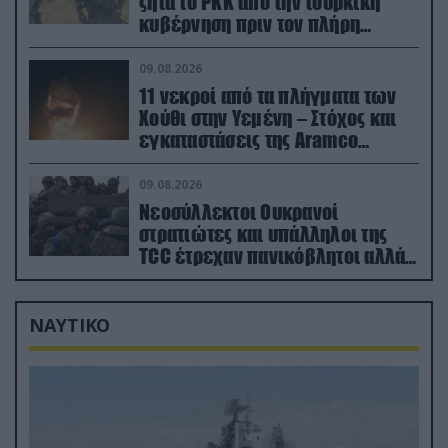
ζητά το PKK από την τουρκική
κυβέρνηση πριν τον πλήρη
αφοπλισμό του
09.08.2026
11 νεκροί από τα πλήγματα των
Χούθι στην Υεμένη – Στόχος και
εγκαταστάσεις της Aramco
(βίντεο)
09.08.2026
Νεοσύλλεκτοι Ουκρανοί
στρατιώτες και υπάλληλοι της
TCC έτρεχαν πανικόβλητοι αλλά…
εξοντώθηκαν – Δείτε βίντεο
ΝΑΥΤΙΚΟ