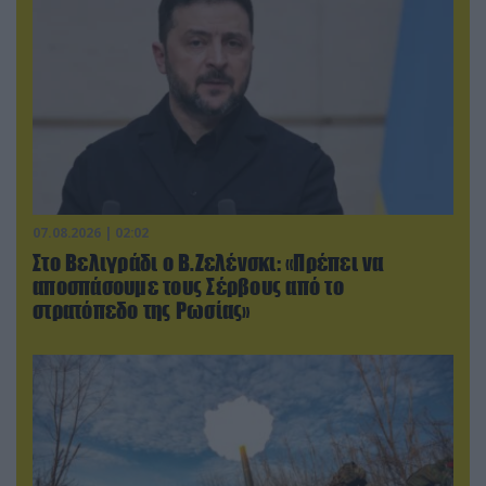
07.08.2026 | 02:02
Στο Βελιγράδι ο Β.Ζελένσκι: «Πρέπει να
αποσπάσουμε τους Σέρβους από το
στρατόπεδο της Ρωσίας»