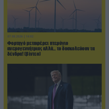
07.08.2026 | 16:02
Φορτηγό μεταφέρει πτερύγιο
ανεμογεννήτριας αλλά… το δυσκολεύουν τα
δένδρα! (βίντεο)