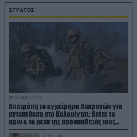
ΣΤΡΑΤΟΣ
07.08.2026 | 19:02
Απετράπη το εγχείρημα Ουκρανών για
αντεπίθεση στο Κολομίγτσι: Δείτε το
πριν & το μετά της προσπάθειάς τους
(βίντεο)
07.08.2026