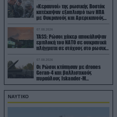
«Κεραυνοί» της ρωσικής Βοστόκ
κατέκαψαν εξοπλισμό των ΗΠΑ
με Ουκρανούς και Αμερικανούς
μισθοφόρους – Δείτε βίντεο
07.08.2026
TASS: Ρώσοι χάκερ αποκάλυψαν
εμπλοκή του ΝΑΤΟ σε ουκρανικά
πλήγματα σε στόχους στο ρωσικό
έδαφος!
07.08.2026
Οι Ρώσοι κτύπησαν με drones
Geran-4 και βαλλιστικούς
πυραύλους Iskander-M
ουκρανικό τρένο με στρατιωτικό
εξοπλισμό
ΝΑΥΤΙΚΟ