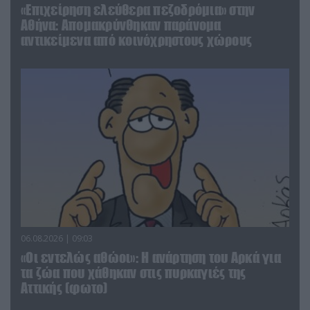
«Επιχείρηση ελεύθερα πεζοδρόμια» στην
Αθήνα: Απομακρύνθηκαν παράνομα
αντικείμενα από κοινόχρηστους χώρους
06.08.2026 | 09:03
«Οι εντελώς αθώοι»: Η ανάρτηση του Αρκά για
τα ζώα που χάθηκαν στις πυρκαγιές της
Αττικής (φωτο)