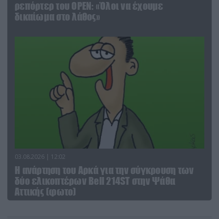
ρεπόρτερ του ΟΡΕΝ: «Όλοι να έχουμε
δικαίωμα στο λάθος»
03.08.2026 | 12:02
Η ανάρτηση του Αρκά για την σύγκρουση των
δύο ελικοπτέρων Bell 214ST στην Ψάθα
Αττικής (φωτο)