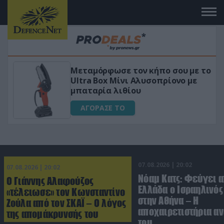
Μεταμόρφωσε τον κήπο σου με το
ικό
Ultra Box Μίνι Αλυσοπρίονο με
μπαταρία λιθίου
ΑΓΟΡΑΣΕ ΤΟ
07.08.2026 | 20:02
07.08.2026 | 20:02
Νόαμ Κατς: Φεύγει α
Ο Γιάννης Αλαφούζος
Ελλάδα ο Ισραηλινό
«τέλειωσε» τον Κωνσταντίνο
στην Αθήνα – Η
Ζούλα από τον ΣΚΑΪ – Ο λόγος
αποχαιρετιστήρια α
της απομάκρυνσής του
του