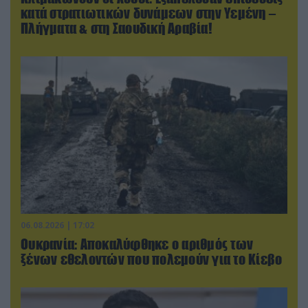
κατά στρατιωτικών δυνάμεων στην Υεμένη –
Πλήγματα & στη Σαουδική Αραβία!
06.08.2026 | 17:02
Ουκρανία: Αποκαλύφθηκε ο αριθμός των
ξένων εθελοντών που πολεμούν για το Κίεβο