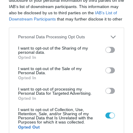
(βίντεο)
disclosure of your personal information by third parties on the
IAB’s list of downstream participants. This information may
07.08.2026
also be disclosed by us to third parties on the
IAB’s List of
Στρατηγική επένδυση του EFA
Downstream Participants
that may further disclose it to other
GROUP στη Fractal για την
third parties.
ανάπτυξη προηγμένων
αμυντικών τεχνολογιών σε
Please note that this website/app uses one or more Google
Personal Data Processing Opt Outs
Ελλάδα και Κύπρο
services and may gather and store information including but
07.08.2026
not limited to your visit or usage behaviour. You may click to
I want to opt-out of the Sharing of my
«Κεραυνοί» της ρωσικής Βοστόκ
personal data.
grant or deny consent to Google and its third-party tags to
κατέκαψαν εξοπλισμό των ΗΠΑ
Opted In
use your data for below specified purposes in below Google
με Ουκρανούς και Αμερικανούς
consent section.
I want to opt-out of the Sale of my
μισθοφόρους – Δείτε βίντεο
Personal Data.
07.08.2026
Opted In
Δεν είναι μόνο το Μαρόκο: Ποια
I want to opt-out of processing my
χώρα μετέφερε 2.000
Personal Data for Targeted Advertising.
παράνομους αλλοδαπούς και με
Opted In
ναρκωτικά στην Ισπανία
I want to opt-out of Collection, Use,
(βίντεο)
07.08.2026
Retention, Sale, and/or Sharing of my
Personal Data that Is Unrelated with the
Η πυρκαγιά στην Αττικοβοιωτία
Purposes for which it was collected.
απελευθέρωσε ενέργεια ίση με
Opted Out
6 ατομικές βόμβες της