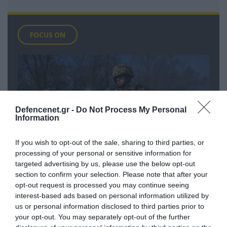
FOCUS ON
Defencenet.gr -
Do Not Process My Personal
Information
If you wish to opt-out of the sale, sharing to third parties, or
processing of your personal or sensitive information for
targeted advertising by us, please use the below opt-out
section to confirm your selection. Please note that after your
07.08.2026 | 19:02
opt-out request is processed you may continue seeing
Απετράπη το εγχείρημα Ουκρανών για
interest-based ads based on personal information utilized by
αντεπίθεση στο Κολομίγτσι: Δείτε το
us or personal information disclosed to third parties prior to
πριν & το μετά της προσπάθειάς τους
your opt-out. You may separately opt-out of the further