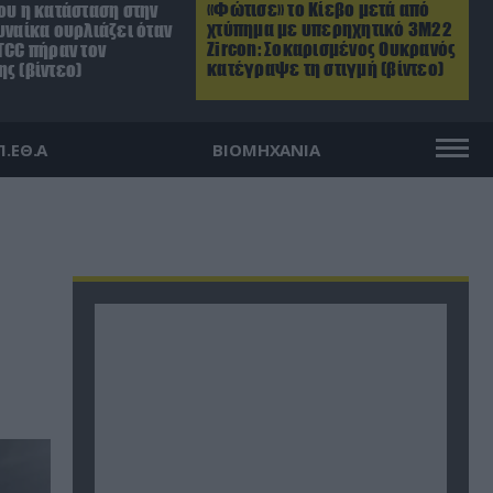
«Φώτισε» το Κίεβο μετά από
ου η κατάσταση στην
χτύπημα με υπερηχητικό 3M22
υναίκα ουρλιάζει όταν
Zircon: Σοκαρισμένος Ουκρανός
TCC πήραν τον
κατέγραψε τη στιγμή (βίντεο)
ς (βίντεο)
Π.ΕΘ.Α
ΒΙΟΜΗΧΑΝΙΑ