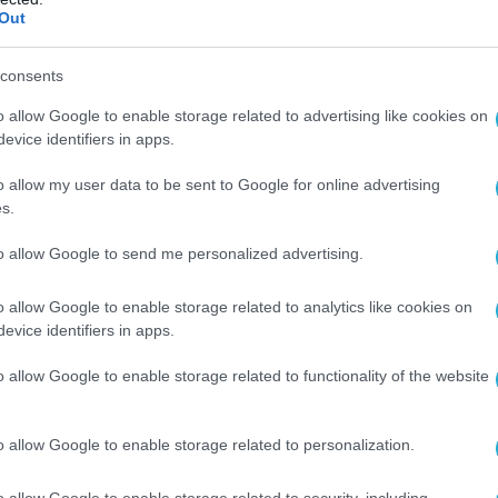
y» για ανάληψη αποστολών Ειδικών
Out
αρακτηρίζοντας την απόδοσή του
consents
, ενώ εξήρε τη συμβολή της Ελλάδας ως προς
ης Συμμαχικής Στοχοθεσίας.
o allow Google to enable storage related to advertising like cookies on
evice identifiers in apps.
 αντανακλά το υψηλό επίπεδο
o allow my user data to be sent to Google for online advertising
, το Πνεύμα Μονάδος και τη συνέπεια που
s.
οσωπικό του ΕΤΑ, εξασφαλίζοντας πολύτιμη
 την ολοκλήρωση της προσπάθειας της ΔΕΠ
to allow Google to send me personalized advertising.
όχο την μετεξέλιξη και αναβάθμιση των
o allow Google to enable storage related to analytics like cookies on
 δυνατοτήτων του συνόλου των Ειδικών
evice identifiers in apps.
 ΔΕΕ.
o allow Google to enable storage related to functionality of the website
χής αξιολόγηση, η οποία είναι αποτέλεσμα
οσπάθειας σε πολλαπλά επίπεδα, εντάσσεται
o allow Google to enable storage related to personalization.
των κατευθύνσεων του ΓΕΕΘΑ για δημιουργία
ποτελεσματικών ΔΕΕ, που θα λειτουργούν ως
o allow Google to enable storage related to security, including