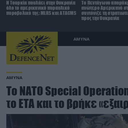
Η Τουρκία πουλάει στην Ουκρανία
Το Πεντάγωνο απομάκ
όλο το αμερικανικό πυραυλικό
ανώτερο Αμερικανό σ
πυροβολικό της: MLRS και ΑΤΑCMS
συντόνιζε τη στρατιωτ
προς την Ουκρανία
ΑΜΥΝΑ
ΑΜΥΝΑ
Το ΝΑΤΟ Special Operatio
το ΕΤΑ και το βρήκε «εξαι