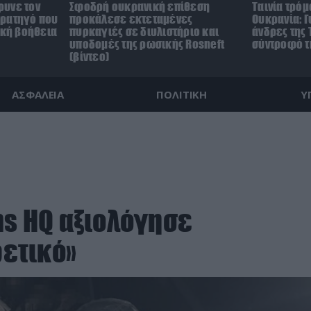
ρυνε τον
Σφοδρή ουκρανική επίθεση
Ταινία τρόμ
τρατηγό που
προκάλεσε εκτεταμένες
Ουκρανία: Γ
ική βοήθεια
πυρκαγιές σε διυλιστήριο και
άνδρες της 
υποδομές της ρωσικής Rosneft
σύντροφό τη
(βίντεο)
ΑΣΦΑΛΕΙΑ
ΠΟΛΙΤΙΚΗ
Υ
ns HQ αξιολόγησε
ρετικό»