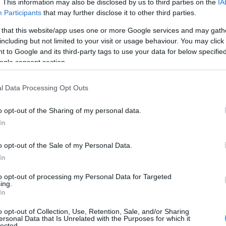
νάμεων Ειδικών Επιχειρήσεων του ΝΑΤΟ
. This information may also be disclosed by us to third parties on the
IA
erations HQ), καθώς και επιτελείς του ΓΕΕΘΑ
Participants
that may further disclose it to other third parties.
 Επιτελείων των Κλάδων.
 that this website/app uses one or more Google services and may gath
including but not limited to your visit or usage behaviour. You may click 
ίο προσκολλήθηκε και μια Ομάδα Χημικών
 to Google and its third-party tags to use your data for below specifi
ogle consent section.
ιολογικών, Πυρηνικών (ΧΒΡΠ) Ουσιών του
Χ για τους σκοπούς της αξιολόγησης, είναι
l Data Processing Opt Outs
νο, στελεχωμένο και εξοπλισμένο με
και μέσα κατά τα διεθνή πρότυπα.
o opt-out of the Sharing of my personal data.
In
σύνολό του, και σχεδίασε και εκτέλεσε ένα
στολών σύμφωνα με υποθετικό σενάριο που
o opt-out of the Sale of my Personal Data.
 σύγχρονες προκλήσεις ασφαλείας που
In
διεθνές περιβάλλον, καλύπτοντας ένα φάσμα
to opt-out of processing my Personal Data for Targeted
αναλαμβάνονται από αντίστοιχες Μονάδες
ing.
In
ήσεων της Συμμαχίας.
o opt-out of Collection, Use, Retention, Sale, and/or Sharing
ersonal Data that Is Unrelated with the Purposes for which it
διαδικασίας, η επιτροπή αξιολόγησε το ΕΤΑ
lected.