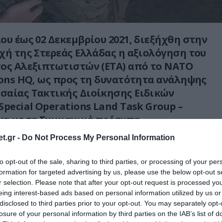
ου έως 02 Δεκεμβρίου 2021, διεξήχθη στην
χή της Στερεάς Ελλάδας η αξιολόγηση του
ος Αλεξιπτωτιστών (ΕΤΑ) από το ΝΑΤΟ
ions HQ, ως προς τη δυνατότητα ανάληψης
σαίας Τακτικής Διοίκησης Ειδικών
Special Operations Land Task Group –
α με τα Συμμαχικά πρότυπα.
t.gr -
Do Not Process My Personal Information
ηριότητα έρχεται σε συνέχεια της Εθνικής
υ έλαβε χώρα το Νοέμβριο του προηγούμενου
to opt-out of the sale, sharing to third parties, or processing of your per
σεται στο πλαίσιο της υλοποίησης της
formation for targeted advertising by us, please use the below opt-out s
 Συμμαχίας που αφορά στις Δυνάμεις Ειδικών
r selection. Please note that after your opt-out request is processed y
eing interest-based ads based on personal information utilized by us or
ΕΕ), η δε σύνθεση της ομάδας αξιολόγησης
disclosed to third parties prior to your opt-out. You may separately opt-
τελείς από το Τμήμα Αξιολογήσεων του
losure of your personal information by third parties on the IAB’s list of