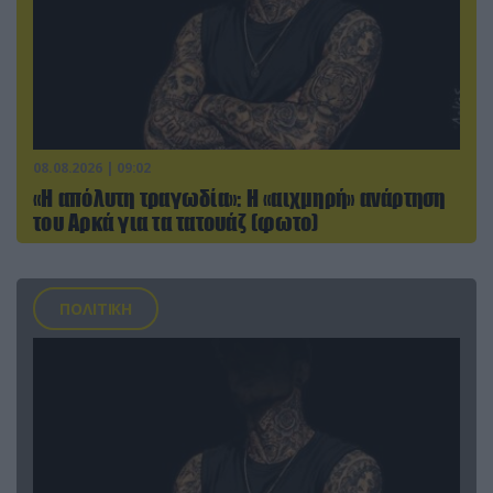
08.08.2026 | 09:02
«Η απόλυτη τραγωδία»: Η «αιχμηρή» ανάρτηση
του Αρκά για τα τατουάζ (φωτο)
ΠΟΛΙΤΙΚΗ