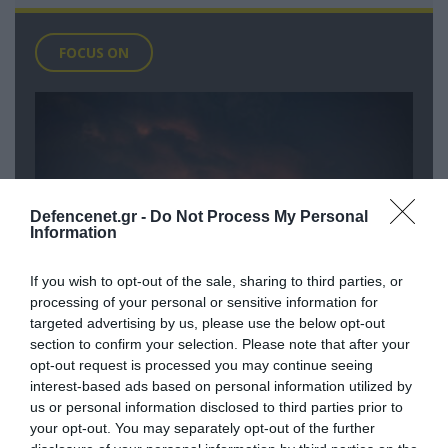
FOCUS ON
Defencenet.gr -
Do Not Process My Personal
Information
If you wish to opt-out of the sale, sharing to third parties, or
processing of your personal or sensitive information for
targeted advertising by us, please use the below opt-out
08.08.2026 | 14:02
section to confirm your selection. Please note that after your
«Φώτισε» το Κίεβο μετά από χτύπημα
opt-out request is processed you may continue seeing
με υπερηχητικό 3M22 Zircon:
interest-based ads based on personal information utilized by
Σοκαρισμένος Ουκρανός κατέγραψε τη
us or personal information disclosed to third parties prior to
your opt-out. You may separately opt-out of the further
στιγμή (βίντεο)