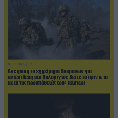
07.08.2026 | 19:02
Απετράπη το εγχείρημα Ουκρανών για
αντεπίθεση στο Κολομίγτσι: Δείτε το πριν & το
μετά της προσπάθειάς τους (βίντεο)