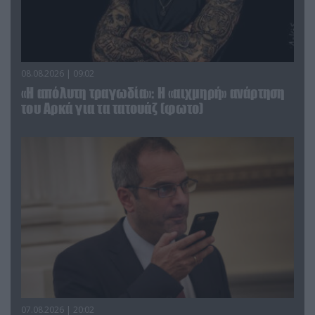
08.08.2026 | 09:02
«Η απόλυτη τραγωδία»: Η «αιχμηρή» ανάρτηση
του Αρκά για τα τατουάζ (φωτο)
07.08.2026 | 20:02