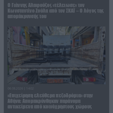
Ο Γιάννης Αλαφούζος «τέλειωσε» τον
Κωνσταντίνο Ζούλα από τον ΣΚΑΪ – Ο λόγος της
απομάκρυνσής του
06.08.2026 | 14:02
«Επιχείρηση ελεύθερα πεζοδρόμια» στην
Αθήνα: Απομακρύνθηκαν παράνομα
αντικείμενα από κοινόχρηστους χώρους