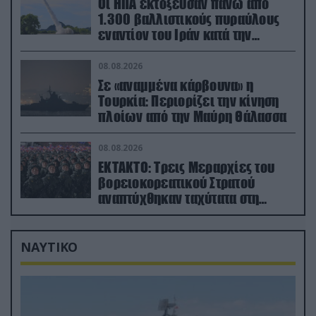
Οι ΗΠΑ εκτόξευσαν πάνω από
1.300 βαλλιστικούς πυραύλους
εναντίον του Ιράν κατά την
διάρκεια του πολέμου
08.08.2026
Σε «αναμμένα κάρβουνα» η
Τουρκία: Περιορίζει την κίνηση
πλοίων από την Μαύρη Θάλασσα
08.08.2026
ΕΚΤΑΚΤΟ: Τρεις Μεραρχίες του
βορειοκορεατικού Στρατού
αναπτύχθηκαν ταχύτατα στη
Ρωσία
ΝΑΥΤΙΚΟ