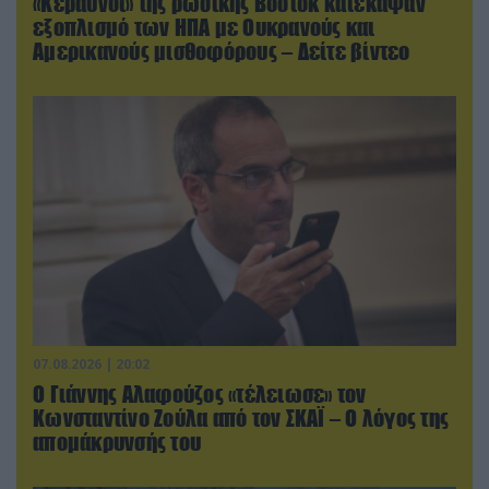
«Κεραυνοί» της ρωσικής Βοστόκ κατέκαψαν
εξοπλισμό των ΗΠΑ με Ουκρανούς και
Αμερικανούς μισθοφόρους – Δείτε βίντεο
07.08.2026 | 20:02
Ο Γιάννης Αλαφούζος «τέλειωσε» τον
Κωνσταντίνο Ζούλα από τον ΣΚΑΪ – Ο λόγος της
απομάκρυνσής του