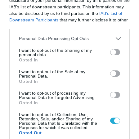
disclosure of your personal information by third parties on the
08.08.2026
IAB’s list of downstream participants. This information may
Το Πεντάγωνο απομάκρυνε τον
also be disclosed by us to third parties on the
IAB’s List of
ανώτερο Αμερικανό στρατηγό
Downstream Participants
that may further disclose it to other
που συντόνιζε τη στρατιωτική
third parties.
βοήθεια προς την Ουκρανία
Please note that this website/app uses one or more Google
Personal Data Processing Opt Outs
08.08.2026
services and may gather and store information including but
Ταινία τρόμου η κατάσταση στην
not limited to your visit or usage behaviour. You may click to
I want to opt-out of the Sharing of my
Ουκρανία: Γυναίκα ουρλιάζει
personal data.
grant or deny consent to Google and its third-party tags to
Opted In
όταν άνδρες της TCC πήραν τον
use your data for below specified purposes in below Google
σύντροφό της (βίντεο)
consent section.
I want to opt-out of the Sale of my
08.08.2026
Personal Data.
Opted In
Βίντεο: Ρωσική βόμβα FAB-
3000 «εξαφανίζει από τον
I want to opt-out of processing my
χάρτη» σημείο διέλευσης των
Personal Data for Targeted Advertising.
Opted In
ουκρανικών δυνάμεων στην
Ζαπορίζια
08.08.2026
I want to opt-out of Collection, Use,
Retention, Sale, and/or Sharing of my
Ιράν: Δημοσίευσε φωτογραφίες
Personal Data that Is Unrelated with the
αμερικανικών και ισραηλινών
Purposes for which it was collected.
αεροσκαφών & drones που
Opted Out