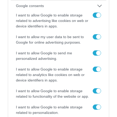
καταρρίφθηκαν
Google consents
I want to allow Google to enable storage
POPULAR 24H
related to advertising like cookies on web or
device identifiers in apps.
I want to allow my user data to be sent to
Google for online advertising purposes.
I want to allow Google to send me
personalized advertising.
I want to allow Google to enable storage
related to analytics like cookies on web or
device identifiers in apps.
07.08.2026 | 23:02
I want to allow Google to enable storage
Τα πρώτα πλάνα ομάδας Βορειοκορεατών
related to functionality of the website or app.
στρατιωτών από την αποστολή των 30.000
που έφτασαν στη Ρωσία (βίντεο)
I want to allow Google to enable storage
related to personalization.