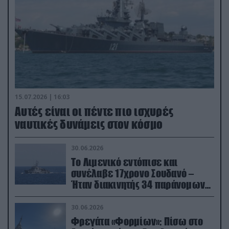
15.07.2026 | 16:03
Aυτές είναι οι πέντε πιο ισχυρές
ναυτικές δυνάμεις στον κόσμο
30.06.2026
Το Λιμενικό εντόπισε και
συνέλαβε 17χρονο Σουδανό –
Ήταν διακινητής 34 παράνομων
μεταναστών
30.06.2026
Φρεγάτα «Φορμίων»: Πίσω στο