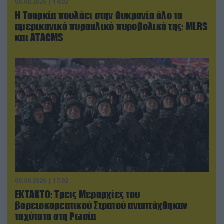
08.08.2026 | 14:02
Η Τουρκία πουλάει στην Ουκρανία όλο το
αμερικανικό πυραυλικό πυροβολικό της: MLRS
και ΑΤΑCMS
08.08.2026 | 17:02
ΕΚΤΑΚΤΟ: Τρεις Μεραρχίες του
βορειοκορεατικού Στρατού αναπτύχθηκαν
ταχύτατα στη Ρωσία