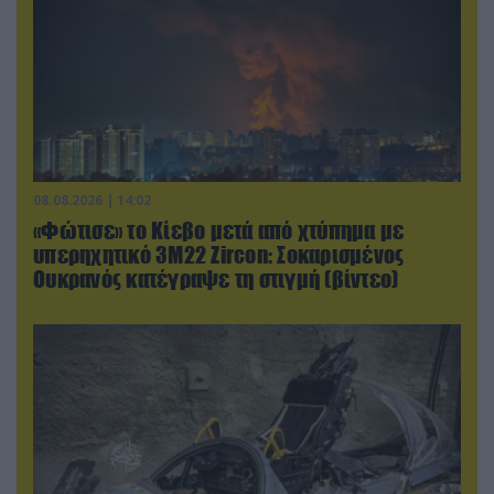
08.08.2026 | 14:02
«Φώτισε» το Κίεβο μετά από χτύπημα με
υπερηχητικό 3M22 Zircon: Σοκαρισμένος
Ουκρανός κατέγραψε τη στιγμή (βίντεο)