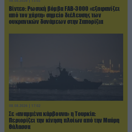
08.08.2026 | 13:02
Βίντεο: Ρωσική βόμβα FAB-3000 «εξαφανίζει
από τον χάρτη» σημείο διέλευσης των
ουκρανικών δυνάμεων στην Ζαπορίζια
08.08.2026 | 17:02
Σε «αναμμένα κάρβουνα» η Τουρκία:
Περιορίζει την κίνηση πλοίων από την Μαύρη
Θάλασσα