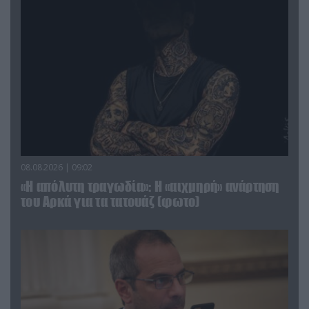
08.08.2026 | 09:02
«Η απόλυτη τραγωδία»: Η «αιχμηρή» ανάρτηση
του Αρκά για τα τατουάζ (φωτο)