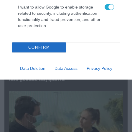
I want to allow Google to enable storage
related to security, including authentication
functionality and fraud prevention, and other
user protection.
CONFIRM
04.08.2026 | 13:02
Η ανακοίνωση του Πανελλήνιου Σωματείου
Data Deletion
Data Access
Privacy Policy
Πυροσβεστών για την δημοσιογράφο του OPEN
που γέλασε στη φωτιά