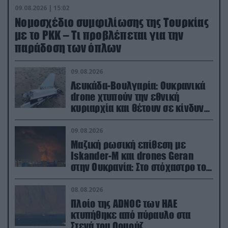
09.08.2026 | 15:02
Νομοσχέδιο συμφιλίωσης της Τουρκίας
με το ΡΚΚ – Τι προβλέπεται για την
παράδοση των όπλων
09.08.2026
Λευκάδα-Βουλγαρία: Ουκρανικά
drone χτυπούν την εθνική
κυριαρχία και θέτουν σε κίνδυνο
οικονομίες χωρών του ΝΑΤΟ
09.08.2026
Μαζική ρωσική επίθεση με
Iskander-M και drones Geran
στην Ουκρανία: Στο στόχαστρο το
εργοστάσιο των Flamingo
08.08.2026
Πλοίο της ADNOC των ΗΑΕ
κτυπήθηκε από πύραυλο στα
Στενά του Ορμούζ