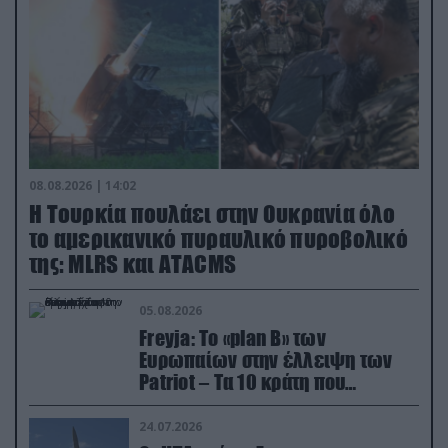
08.08.2026 | 14:02
Η Τουρκία πουλάει στην Ουκρανία όλο
το αμερικανικό πυραυλικό πυροβολικό
της: MLRS και ΑΤΑCMS
05.08.2026
Freyja: Το «plan Β» των
Ευρωπαίων στην έλλειψη των
Patriot – Τα 10 κράτη που
συμμετέχουν στο δίκτυο
συνεργασίας
24.07.2026