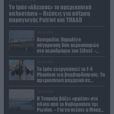
Το Ιράν «άδειασε» το αμερικανικό
οπλοστάσιο – Πιέσεις για αύξηση
παραγωγής Patriot και THAAD
09.08.2026
Αυστραλία: Παραλίγο
σύγκρουση δύο αεροσκαφών
στο αεροδρόμιο του Σίδνεϊ –
Ένας τραυματίας (βίντεο)
09.08.2026
Το Ιράν ενεργοποιεί τα F-4
Phantom για βομβαρδισμούς: Τα
αμερικανικά μαχητικά σε
ετοιμότητα να χτυπήσουν
Αμερικανούς
09.08.2026
Η Τουρκία βάζει «φρένο» στα
πλοία από το Νοβοροσίσκ της
Ρωσίας – Για να πιέσει η Μόσχα