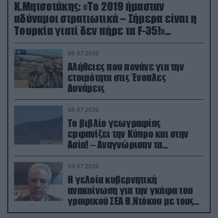
Κ.Μητσοτάκης: «Το 2019 ήμασταν
αδύναμοι στρατιωτικά – Σήμερα είναι η
Τουρκία γιατί δεν πήρε τα F-35!»
(βίντεο)
09.07.2026
Αλήθειες που πονάνε για την
ετοιμότητα στις Ένοπλες
Δυνάμεις
08.07.2026
Το βιβλίο γεωγραφίας
εμφανίζει την Κύπρο και στην
Ασία! – Αναγνώρισαν τα
κατεχόμενα; (φωτο)
04.07.2026
Η γελοία κυβερνητική
ανακοίνωση για την γκάφα του
γραφικού ΣΕΑ Θ.Ντόκου με τους
Ρώσους φαρσέρ