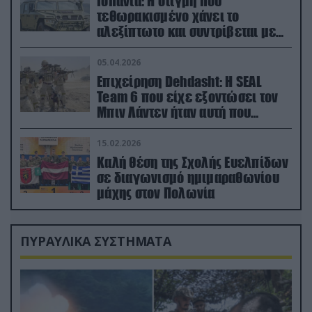
Ισπανία: Η στιγμή που
τεθωρακισμένο χάνει το
αλεξίπτωτο και συντρίβεται με
ορμή στο έδαφος (βίντεο)
05.04.2026
Επιχείρηση Dehdasht: Η SEAL
Team 6 που είχε εξοντώσει τον
Μπιν Λάντεν ήταν αυτή που
διέσωσε τον πιλότο του F-15
15.02.2026
Καλή θέση της Σχολής Ευελπίδων
σε διαγωνισμό ημιμαραθωνίου
μάχης στον Πολωνία
ΠΥΡΑΥΛΙΚΑ ΣΥΣΤΗΜΑΤΑ