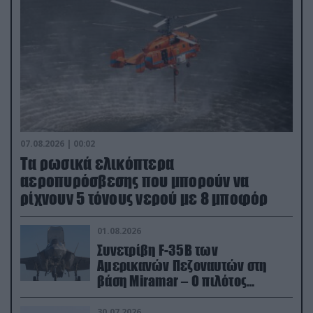
07.08.2026 | 00:02
Τα ρωσικά ελικόπτερα
αεροπυρόσβεσης που μπορούν να
ρίχνουν 5 τόνους νερού με 8 μποφόρ
01.08.2026
Συνετρίβη F-35B των
Αμερικανών Πεζοναυτών στη
βάση Miramar – Ο πιλότος
εκτινάχθηκε εγκαίρως
30.07.2026