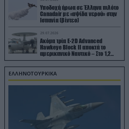
Υποδοχή ήρωα σε Έλληνα πιλότο
Canadair με «αψίδα νερού» στην
Ισπανία (βίντεο)
29.07.2026
Ακόμα τρία E-2D Advanced
Hawkeye Block II αποκτά το
αμερικανικό Ναυτικό – Στο 1,2
δισ.δολάρια το κόστος
ΕΛΛΗΝΟΤΟΥΡΚΙΚΑ