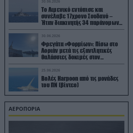
30.06.2026
Το Λιμενικό εντόπισε και
συνέλαβε 17χρονο Σουδανό –
Ήταν διακινητής 34 παράνομων
μεταναστών
30.06.2026
Φρεγάτα «Φορμίων»: Πίσω στο
Λοριάν μετά τις εξαντλητικές
θαλάσσιες δοκιμές στον
απαιτητικό Βισκαϊκό
25.06.2026
Βολές Harpoon από τις μονάδες
του ΠΝ (βίντεο)
ΑΕΡΟΠΟΡΙΑ