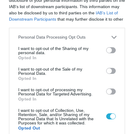
disclosure of your personal information by third parties on the
IAB’s list of downstream participants. This information may
06.08.2026 | 14:02
also be disclosed by us to third parties on the
IAB’s List of
Downstream Participants
that may further disclose it to other
«Επιχείρηση ελεύθερα πεζοδρόμια» στην
third parties.
Αθήνα: Απομακρύνθηκαν παράνομα
αντικείμενα από κοινόχρηστους χώρους
Please note that this website/app uses one or more Google
Personal Data Processing Opt Outs
services and may gather and store information including but
not limited to your visit or usage behaviour. You may click to
I want to opt-out of the Sharing of my
personal data.
grant or deny consent to Google and its third-party tags to
Opted In
use your data for below specified purposes in below Google
consent section.
I want to opt-out of the Sale of my
Personal Data.
Opted In
I want to opt-out of processing my
Personal Data for Targeted Advertising.
Opted In
I want to opt-out of Collection, Use,
Retention, Sale, and/or Sharing of my
Personal Data that Is Unrelated with the
06.08.2026 | 09:03
Purposes for which it was collected.
«Οι εντελώς αθώοι»: Η ανάρτηση του Αρκά για
Opted Out