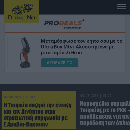
 το
«Μαγική» φόρμουλα τριβόλι + VIP
για αύξηση της λίμπιντο
ΑΓΟΡΑΣΕ ΤΟ
09.08.2026 | 15:02
09.08.2026 | 15:02
Νομοσχέδιο συμφιλ
Η Τουρκία συζητά την ένταξη
Τουρκίας με το ΡΚΚ –
και της Αιγύπτου στην
προβλέπεται για την
στρατιωτική συμφωνία με
παράδοση των όπλω
Σ.Αραβία-Πακιστάν