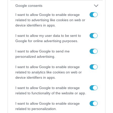
τα ζώα που χάθηκαν στις πυρκαγιές της
Αττικής (φωτο)
Google consents
I want to allow Google to enable storage
related to advertising like cookies on web or
device identifiers in apps.
I want to allow my user data to be sent to
Google for online advertising purposes.
I want to allow Google to send me
personalized advertising.
I want to allow Google to enable storage
related to analytics like cookies on web or
device identifiers in apps.
04.08.2026 | 15:02
Αυτή την ώρα το τελευταίο «αντίο» στον πρώην
I want to allow Google to enable storage
υπουργό Ι.Βαρβιτσιώτη (φωτο)
related to functionality of the website or app.
I want to allow Google to enable storage
related to personalization.