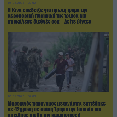
05.08.2026 | 20:02
Η Κίνα επέδειξε για πρώτη φορά την
αεροπορική πυρηνική της τριάδα και
προκάλεσε διεθνές σοκ – Δείτε βίντεο
06.08.2026 | 09:03
Μαροκινός παράνομος μετανάστης επιτέθηκε
σε 42χρονη σε στάση Τραμ στην Ισπανία και
απείλησε ότι θα την κακοποιήσει!