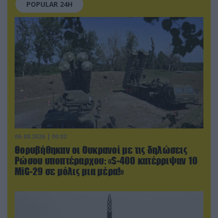
POPULAR 24H
06.08.2026 | 00:02
Θορυβήθηκαν οι Ουκρανοί με τις δηλώσεις
Ρώσου υποπτέραρχου: «S-400 κατέρριψαν 10
MiG-29 σε μόλις μια μέρα!»