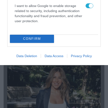
I want to allow Google to enable storage
related to security, including authentication
functionality and fraud prevention, and other
user protection.
04.08.2026 | 12:02
CONFIRM
O διευθυντής του OPEN προσπαθεί να τα
«μαζέψει» για τη δημοσιογράφο που γέλασε
σε ρεπορτάζ για τις φωτιές
Data Deletion
Data Access
Privacy Policy