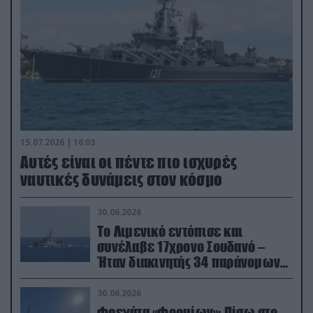
15.07.2026 | 16:03
Aυτές είναι οι πέντε πιο ισχυρές
ναυτικές δυνάμεις στον κόσμο
30.06.2026
Το Λιμενικό εντόπισε και
συνέλαβε 17χρονο Σουδανό –
Ήταν διακινητής 34 παράνομων
μεταναστών
30.06.2026
Φρεγάτα «Φορμίων»: Πίσω στο