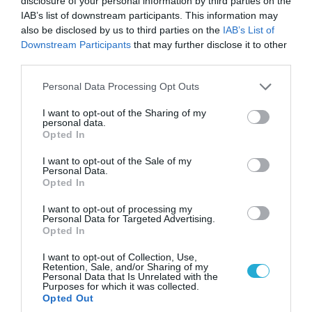
disclosure of your personal information by third parties on the
06.08.2026 | 09:03
IAB’s list of downstream participants. This information may
«Οι εντελώς αθώοι»: Η ανάρτηση του Αρκά για
also be disclosed by us to third parties on the
IAB’s List of
τα ζώα που χάθηκαν στις πυρκαγιές της
Downstream Participants
that may further disclose it to other
Αττικής (φωτο)
third parties.
Please note that this website/app uses one or more Google
Personal Data Processing Opt Outs
services and may gather and store information including but
not limited to your visit or usage behaviour. You may click to
I want to opt-out of the Sharing of my
personal data.
grant or deny consent to Google and its third-party tags to
Opted In
use your data for below specified purposes in below Google
consent section.
I want to opt-out of the Sale of my
Personal Data.
Opted In
I want to opt-out of processing my
Personal Data for Targeted Advertising.
Opted In
04.08.2026 | 15:02
I want to opt-out of Collection, Use,
Retention, Sale, and/or Sharing of my
Αυτή την ώρα το τελευταίο «αντίο» στον πρώην
Personal Data that Is Unrelated with the
υπουργό Ι.Βαρβιτσιώτη (φωτο)
Purposes for which it was collected.
Opted Out