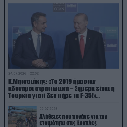
24.07.2026 | 22:02
Κ.Μητσοτάκης: «Το 2019 ήμασταν
αδύναμοι στρατιωτικά – Σήμερα είναι η
Τουρκία γιατί δεν πήρε τα F-35!»
(βίντεο)
09.07.2026
Αλήθειες που πονάνε για την
ετοιμότητα στις Ένοπλες