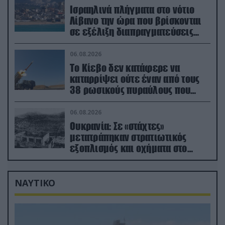
Ισραηλινά πλήγματα στο νότιο
Λίβανο την ώρα που βρίσκονται
σε εξέλιξη διαπραγματεύσεις
στην Ρώμη
06.08.2026
Το Κίεβο δεν κατάφερε να
καταρρίψει ούτε έναν από τους
38 ρωσικούς πυραύλους που
εκτοξεύτηκαν εναντίον του
06.08.2026
Ουκρανία: Σε «στάχτες»
μετατράπηκαν στρατιωτικός
εξοπλισμός και οχήματα στο
Κίεβο μετά από ρωσικά
πλήγματα (βίντεο)
ΝΑΥΤΙΚΟ