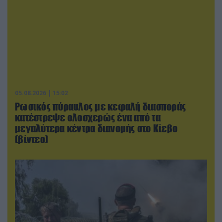
05.08.2026 | 15:02
Ρωσικός πύραυλος με κεφαλή διασποράς
κατέστρεψε ολοσχερώς ένα από τα
μεγαλύτερα κέντρα διανομής στο Κίεβο
(βίντεο)