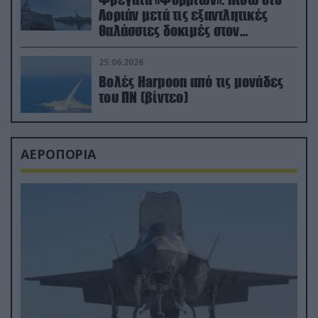
Λοριάν μετά τις εξαντλητικές
θαλάσσιες δοκιμές στον
απαιτητικό Βισκαϊκό
25.06.2026
Βολές Harpoon από τις μονάδες
του ΠΝ (βίντεο)
ΑΕΡΟΠΟΡΙΑ