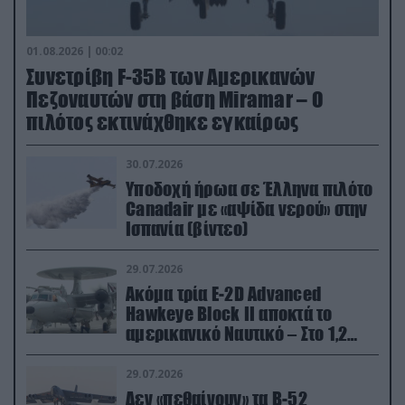
01.08.2026 | 00:02
Συνετρίβη F-35B των Αμερικανών
Πεζοναυτών στη βάση Miramar – Ο
πιλότος εκτινάχθηκε εγκαίρως
30.07.2026
Υποδοχή ήρωα σε Έλληνα πιλότο
Canadair με «αψίδα νερού» στην
Ισπανία (βίντεο)
29.07.2026
Ακόμα τρία E-2D Advanced
Hawkeye Block II αποκτά το
αμερικανικό Ναυτικό – Στο 1,2
δισ.δολάρια το κόστος
29.07.2026
Δεν «πεθαίνουν» τα Β-52