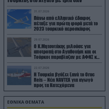
31.07.2026
Πάνω από ελληνικό έδαφος
πέταξε για πρώτη φορά μετά το
2023 τουρκικό αεροσκάφος
29.07.2026
Ο Κ.Μητσοτάκης μιλούσε για
αποτροπή στο Αγαθονήσι και οι
Τούρκοι παραβίαζαν με ΑΦΝΣ και
drone
22.07.2026
Η Τουρκία βγάζει ξανά το Oruc
Reis – Νέα NAVTEX για αγωγό
προς τα Κατεχόμενα
ΕΘΝΙΚΑ ΘΕΜΑΤΑ