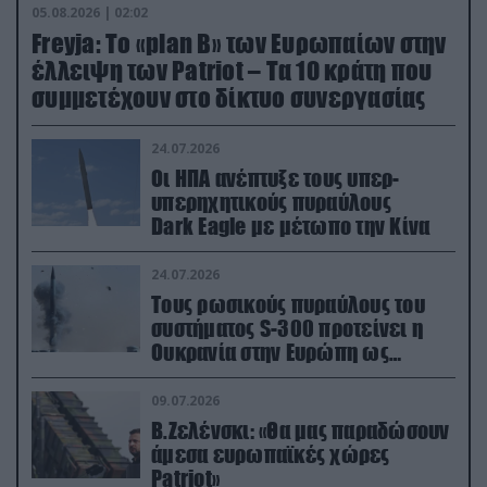
05.08.2026 | 02:02
Freyja: Το «plan Β» των Ευρωπαίων στην
έλλειψη των Patriot – Τα 10 κράτη που
συμμετέχουν στο δίκτυο συνεργασίας
24.07.2026
Οι ΗΠΑ ανέπτυξε τους υπερ-
υπερηχητικούς πυραύλους
Dark Eagle με μέτωπο την Κίνα
24.07.2026
Τους ρωσικούς πυραύλους του
συστήματος S-300 προτείνει η
Ουκρανία στην Ευρώπη ως
αντιβαλλιστικό σύστημα
09.07.2026
Β.Ζελένσκι: «Θα μας παραδώσουν
άμεσα ευρωπαϊκές χώρες
Patriot»