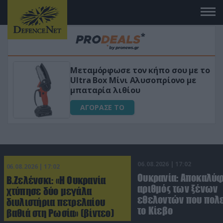
ο σου με το
«Μαγική» φόρμουλα τριβόλι 
ρίονο με
για αύξηση της λίμπιντο
ΑΓΟΡΑΣΕ ΤΟ
06.08.2026 | 17:02
06.08.2026 | 17:02
Ουκρανία: Αποκαλύ
Β.Ζελένσκι: «Η Ουκρανία
αριθμός των ξένων
χτύπησε δύο μεγάλα
εθελοντών που πολε
διυλιστήρια πετρελαίου
το Κίεβο
βαθιά στη Ρωσία» (βίντεο)