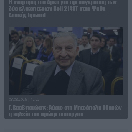
Η ανάρτηση του Αρκά για την σύγκρουση των
δύο ελικοπτέρων Bell 214ST στην Ψάθα
Αττικής (φωτο)
03.08.2026 | 12:02
Γ.Βαρβιτσιώτης: Aύριο στη Μητρόπολη Αθηνών
η κηδεία του πρώην υπουργού