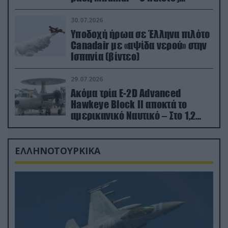
εκτινάχθηκε εγκαίρως
30.07.2026
Υποδοχή ήρωα σε Έλληνα πιλότο
Canadair με «αψίδα νερού» στην
Ισπανία (βίντεο)
29.07.2026
Ακόμα τρία E-2D Advanced
Hawkeye Block II αποκτά το
αμερικανικό Ναυτικό – Στο 1,2
δισ.δολάρια το κόστος
ΕΛΛΗΝΟΤΟΥΡΚΙΚΑ