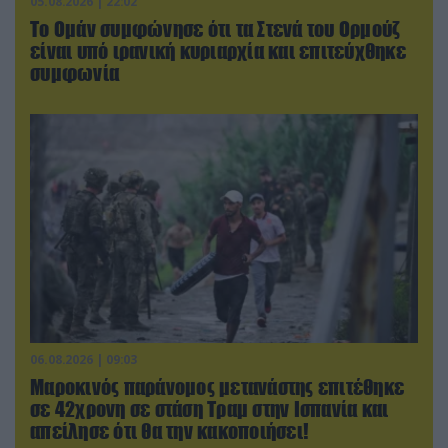
05.08.2026 | 22:02
Το Ομάν συμφώνησε ότι τα Στενά του Ορμούζ
είναι υπό ιρανική κυριαρχία και επιτεύχθηκε
συμφωνία
06.08.2026 | 09:03
Μαροκινός παράνομος μετανάστης επιτέθηκε
σε 42χρονη σε στάση Τραμ στην Ισπανία και
απείλησε ότι θα την κακοποιήσει!