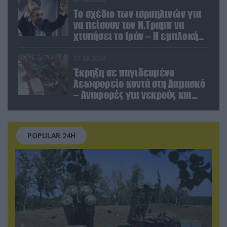
Το σχέδιο των ισραηλινών για
να πείσουν τον Ν.Τραμπ να
χτυπήσει το Ιράν – Η εμπλοκή
του Μ.Αχμαντινετζάντ
07.08.2026
Έκρηξη σε παγιδευμένο
λεωφορείο κοντά στη Δαμασκό
– Αναφορές για νεκρούς και
τραυματίες (βίντεο)
POPULAR 24H