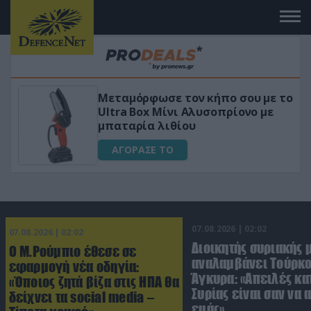
 το
«Μαγική» φόρμουλα τριβόλι + VIP
για αύξηση της λίμπιντο
ΑΓΟΡΑΣΕ ΤΟ
07.08.2026 | 02:02
07.08.2026 | 02:02
Διοικητής συριακής 
Ο Μ.Ρούμπιο έθεσε σε
αναλαμβάνει Τούρκο
εφαρμογή νέα οδηγία:
Άγκυρα: «Απειλές κα
«Όποιος ζητά βίζα στις ΗΠΑ θα
Συρίας είναι σαν να 
δείχνει τα social media –
εμάς»