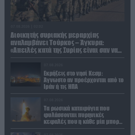
07.08.2026 | 02:02
Διοικητής συριακής μεραρχίας
αναλαμβάνει Τούρκος – Άγκυρα:
«Απειλές κατά της Συρίας είναι σαν να
απειλούν εμάς»
07.08.2026
Εκρήξεις στο νησί Κεσμ:
Άγνωστο αν προέρχονται από το
Ιράν ή τις ΗΠΑ
07.08.2026
Τα ρωσικά καταφύγια που
φυλάσσονται πυρηνικές
κεφαλές που η κάθε μία μπορεί
να καταστρέψει «μία
Θεσσαλονίκη»
07.08.2026