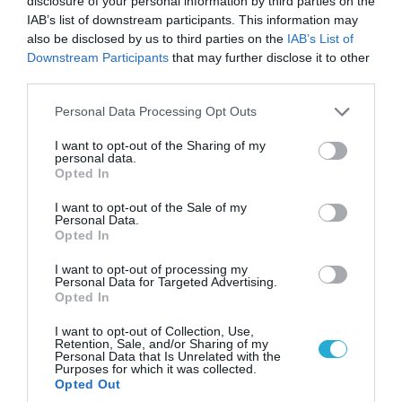
disclosure of your personal information by third parties on the
IAB’s list of downstream participants. This information may
also be disclosed by us to third parties on the
IAB’s List of
Downstream Participants
that may further disclose it to other
third parties.
Please note that this website/app uses one or more Google
Personal Data Processing Opt Outs
services and may gather and store information including but
not limited to your visit or usage behaviour. You may click to
I want to opt-out of the Sharing of my
personal data.
grant or deny consent to Google and its third-party tags to
Opted In
use your data for below specified purposes in below Google
06.08.2026 | 09:03
consent section.
I want to opt-out of the Sale of my
«Οι εντελώς αθώοι»: Η ανάρτηση του Αρκά για
Personal Data.
Opted In
τα ζώα που χάθηκαν στις πυρκαγιές της
Αττικής (φωτο)
I want to opt-out of processing my
Personal Data for Targeted Advertising.
Opted In
I want to opt-out of Collection, Use,
Retention, Sale, and/or Sharing of my
Personal Data that Is Unrelated with the
Purposes for which it was collected.
Opted Out