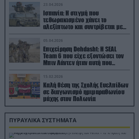
23.04.2026
Ισπανία: Η στιγμή που
τεθωρακισμένο χάνει το
αλεξίπτωτο και συντρίβεται με
ορμή στο έδαφος (βίντεο)
05.04.2026
Επιχείρηση Dehdasht: Η SEAL
Team 6 που είχε εξοντώσει τον
Μπιν Λάντεν ήταν αυτή που
διέσωσε τον πιλότο του F-15
15.02.2026
Καλή θέση της Σχολής Ευελπίδων
σε διαγωνισμό ημιμαραθωνίου
μάχης στον Πολωνία
ΠΥΡΑΥΛΙΚΑ ΣΥΣΤΗΜΑΤΑ