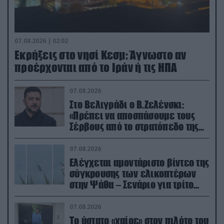
07.08.2026 | 02:02
Εκρήξεις στο νησί Κεσμ: Άγνωστο αν
προέρχονται από το Ιράν ή τις ΗΠΑ
07.08.2026
Στο Βελιγράδι ο Β.Ζελένσκι:
«Πρέπει να αποσπάσουμε τους
Σέρβους από το στρατόπεδο της
Ρωσίας»
07.08.2026
Ελέγχεται αμοντάριστο βίντεο της
σύγκρουσης των ελικοπτέρων
στην Ψάθα – Σενάριο για τρίτο
ελικόπτερο
07.08.2026
Το ύστατο «χαίρε» στον πιλότο του