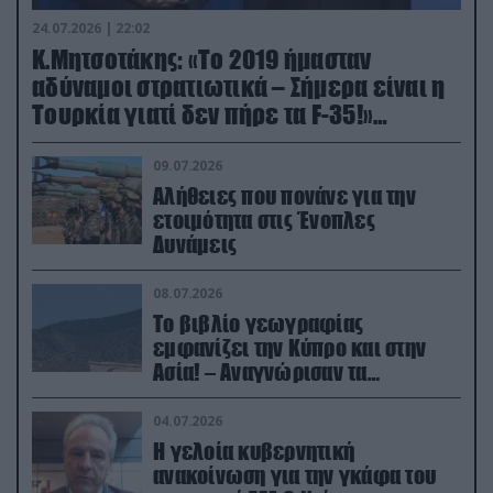
24.07.2026 | 22:02
Κ.Μητσοτάκης: «Το 2019 ήμασταν
αδύναμοι στρατιωτικά – Σήμερα είναι η
Τουρκία γιατί δεν πήρε τα F-35!»
(βίντεο)
09.07.2026
Αλήθειες που πονάνε για την
ετοιμότητα στις Ένοπλες
Δυνάμεις
08.07.2026
Το βιβλίο γεωγραφίας
εμφανίζει την Κύπρο και στην
Ασία! – Αναγνώρισαν τα
κατεχόμενα; (φωτο)
04.07.2026
Η γελοία κυβερνητική
ανακοίνωση για την γκάφα του