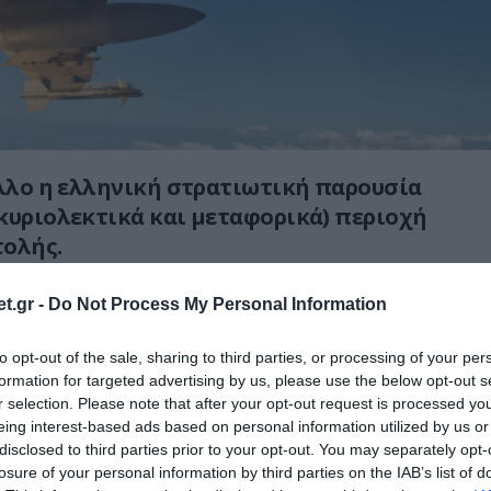
άλλο η ελληνική στρατιωτική παρουσία
κυριολεκτικά και μεταφορικά) περιοχή
τολής.
πόφαση για αποστολή της φρεγάτας ΥΔΡΑ στην
t.gr -
Do Not Process My Personal Information
 τη μια πυροβολαρχία Patriot που εδρεύει
υδική Αραβία η Αθήνα στέλνει και τέσσερα
to opt-out of the sale, sharing to third parties, or processing of your per
formation for targeted advertising by us, please use the below opt-out s
άφη F-16 της ΠΑ να συμμετέχουν σε
r selection. Please note that after your opt-out request is processed y
ση εννέα χωρών στην Σαουδική Αραβία με
eing interest-based ads based on personal information utilized by us or
EARS OF VICTORY-2024.
disclosed to third parties prior to your opt-out. You may separately opt-
losure of your personal information by third parties on the IAB’s list of