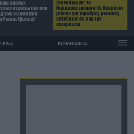
Στο «κόκκινο» το
λάνα ομάδας
Ντνιπροπετρόφσκ: Οι Ουκρανοί
ατών στρατιωτών από
μιλούν για σφοδρές ρωσικές
λή των 30.000 που
επιθέσεις σε όλη την
η Ρωσία (βίντεο)
επικράτεια
Π.ΕΘ.Α
ΒΙΟΜΗΧΑΝΙΑ