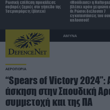
Ρωσική επίθεση προκάλεσε
«Μούδιασε» η Naftoga
σοβαρές ζημιές στο γήπεδο της
βλέπει κρύο χειμώνα σ
Τσερνομόρετς (βίντεο)
Οι Ρώσοι διέλυσαν 7
εγκαταστάσεις του ου
κολοσσού!
ΑΜΥΝΑ
ΑΕΡΟΠΟΡΙΑ
“Spears of Victory 2024”
άσκηση στην Σαουδική Αρ
συμμετοχή και της ΠΑ