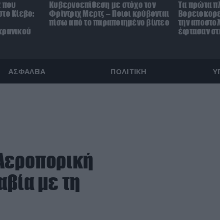
z που
Κυβερνοεπίθεση με στόχο τον
Τα πρώτα π
το Κίεβο:
Φρίντριχ Μερτς – Ποιοι κρύβονται
Βορειοκορε
πίσω από το παραποιημένο βίντεο
την αποστο
κρανικού
έφτασαν στ
ΑΣΦΑΛΕΙΑ
ΠΟΛΙΤΙΚΗ
Υ
: Αεροπορική
αβία με τη