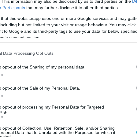
ός της διοργανώτριας Σαουδικής Αραβίας και
. This information may also be disclosed by us to third parties on the
IA
Participants
that may further disclose it to other third parties.
ετέχουν ακόμη οι ΗΠΑ, το Ομάν, η Γαλλία, το
, το Κατάρ, το Πακιστάν και η Βρετανία.
 that this website/app uses one or more Google services and may gath
including but not limited to your visit or usage behaviour. You may click 
PEARS OF VICTORY-2024 KICKS OFF AT KING
 to Google and its third-party tags to use your data for below specifi
ogle consent section.
ABDULAZIZ AIR BASE.
emony of Exercise Spears of Victory-2024 was
l Data Processing Opt Outs
ar Centre Dhahran, King Abdul Aziz Air Base,
 Saudi Arabia. The exercise is witnessing
o opt-out of the Sharing of my personal data.
cipation of modern fighter jets and…
In
pic.twitter.com/yYikfTUgSy
o opt-out of the Sale of my Personal Data.
 Defence Analysis (@Defence_IDA)
February 6,
In
2024
to opt-out of processing my Personal Data for Targeted
ing.
In
o opt-out of Collection, Use, Retention, Sale, and/or Sharing
ersonal Data that Is Unrelated with the Purposes for which it
lected.